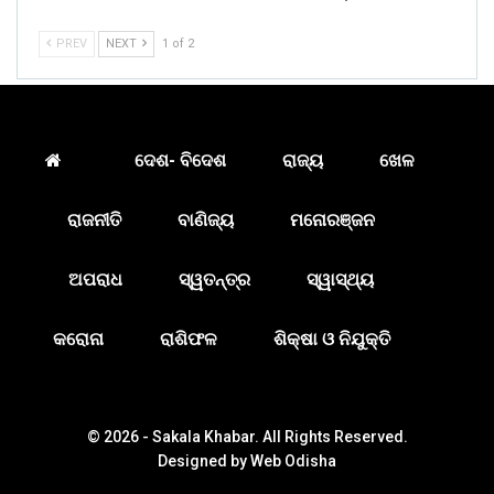
PREV
NEXT
1 of 2
ଦେଶ- ବିଦେଶ
ରାଜ୍ୟ
ଖେଳ
ରାଜନୀତି
ବାଣିଜ୍ୟ
ମନୋରଞ୍ଜନ
ଅପରାଧ
ସ୍ୱତନ୍ତ୍ର
ସ୍ୱାସ୍ଥ୍ୟ
କରୋନା
ରାଶିଫଳ
ଶିକ୍ଷା ଓ ନିଯୁକ୍ତି
© 2026 - Sakala Khabar. All Rights Reserved.
Designed by
Web Odisha