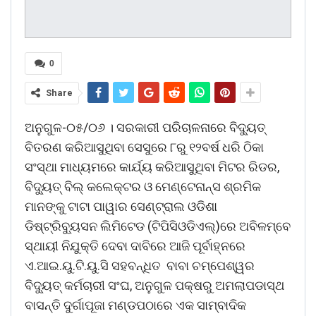
0
Share
ଅନୁଗୁଳ-୦୫/୦୬ । ସରକାରୀ ପରିଚାଳନାରେ ବିଦୁ୍ୟତ୍
ବିତରଣ କରିଆସୁଥିବା ସେସୁରେ ୮ରୁ ୧୨ବର୍ଷ ଧରି ଠିକା
ସଂସ୍ଥା ମାଧ୍ୟମରେ କାର୍ଯ୍ୟ କରିଆସୁଥିବା ମିଟର ରିଡର,
ବିଦୁ୍ୟତ୍ ବିଲ୍ କଲେକ୍ଟର ଓ ମେଣ୍ଟେନାନ୍ସ ଶ୍ରମିକ
ମାନଙ୍କୁ ଟାଟା ପାୱାର ସେଣ୍ଟ୍ରାଲ ଓଡିଶା
ଡିଷ୍ଟ୍ରିବୁ୍ୟସନ ଲିମିଟେଡ (ଟିପିସିଓଡିଏଲ୍)ରେ ଅବିଳମ୍ବେ
ସ୍ଥାୟୀ ନିଯୁକ୍ତି ଦେବା ଦାବିରେ ଆଜି ପୂର୍ବାହ୍ନରେ
ଏ.ଆଇ.ୟୁ.ଟି.ୟୁ.ସି ସହବନ୍ଧିତ ବାବା ଚମ୍ପେଶ୍ୱର
ବିଦୁ୍ୟତ୍ କର୍ମଚାରୀ ସଂଘ, ଅନୁଗୁଳ ପକ୍ଷରୁ ଅମଲାପଡାସ୍ଥ
ବାସନ୍ତି ଦୁର୍ଗାପୂଜା ମଣ୍ଡପଠାରେ ଏକ ସାମ୍ବାଦିକ