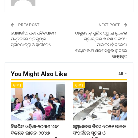
PREV POST
NEXT POST
ପୋଖରୀଆପଡା ପତିତପାବନ
ଠାକୁରଗଡ଼ ପୁଲିସ ଦ୍ୱାରା ଲୁଟେରା
ମନ୍ଦିରରେ ପ୍ରଭୁଙ୍କ
ଗ୍ୟାଙ୍ଗର ୭ ଜଣ ଗିରଫ :
ସ୍ନାନଯାତ୍ରା ଓ ହାତୀବେଶ
ପାଇକସାହି ବରୋଦା
ବ୍ୟାଙ୍କ,ଆଶ୍ରମସ୍କୁଲ ଲୁଟରେ
ସମ୍ପୃକ୍ତ
You Might Also Like
All
ରାଜ୍ୟ
ରାଜ୍ୟ
ବିକଶିତ ଓଡ଼ିଶା-୨୦୩୬ ଏବଂ
ସ୍ୱାଧୀନତା ଦିବସ-୨୦୨୬ ପାଳନ
ବିକଶିତ ଭାରତ-୨୦୪୭
ସଂପର୍କରେ ସୂଚନା ଓ