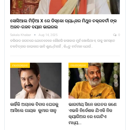
ସୋସିଆଲ ମିଡ଼ିଆ X ରେ ଡିସ୍କୋ ଡ୍ୟାନ୍ସର ମିଥୁନ ଚକ୍ରବର୍ତୀ ଙ୍କ
ଅଜବ-ଗଜବ ବୟାନ ଭାଇରଲ
Sakala Khabar
Aug 14, 2025
0
ବଲିଉଡ ଜଗତରେ ଯେତେବେଳେ କୌଣସି କଳାକାର ମୁହଁ ଖୋଲିଥାଏ, ତାକୁ ସମସ୍ତେ
ଚଳଚିତ୍ରର ଡାଇଲଗ ଭାବି ଶୁଣନ୍ତିନାହିଁ , କିନ୍ତୁ ବର୍ତମାନ ଯେଉଁ…
ମନୋରଞ୍ଜନ
ମନୋରଞ୍ଜନ
କାହିଁକି ଅଚାନକ ବିବାଦ ଘେରକୁ
ଭାରତୀୟ ସିନେ ଜଗତର ଜଣେ
ଆସିଲେ ଗାୟକ କୁମାର ସାନୁ
ଏଭଳି ନିର୍ଦେଶକ ଯିଏକି ନିଜ
କ୍ୟାରିଅର ରେ ଗୋଟିଏ
ମଧ୍ୟ…