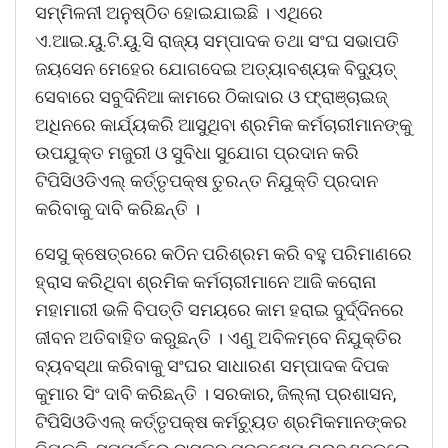
ସମ୍ମିଳନୀ ଅନୁଷ୍ଠିତ ହୋଇଯାଇଛି । ଏଥିରେ
ଏ.ଆଇ.ୟୁ.ଟି.ୟୁ.ସି ରାଜ୍ୟ ସମ୍ପାଦକ ତଥା ସଂଘ ସଭାପତି
ଜୟସେନ ମେହେର ଯୋଗଦେଇ ଅତ୍ୟାବଶ୍ୟକ ବିଦୁ୍ୟତ୍
ସେବାରେ ସବୁଦିନିଆ କାମରେ ଠିକାଦାର ଓ ଫ୍ରାଞ୍ଚାଇଜ୍
ଅଧିନରେ କାର୍ଯ୍ୟକରି ଆସୁଥିବା ଶ୍ରମିକ କର୍ମଚାରୀମାନଙ୍କୁ
ଉପଯୁକ୍ତ ମଜୁରୀ ଓ ସୁବିଧା ସୁଯୋଗ ପ୍ରଦାନ କରି
ଟିପିସିଓଡିଏଲ୍ କର୍ତ୍ତୃପକ୍ଷ ତୁରନ୍ତ ନିଯୁକ୍ତି ପ୍ରଦାନ
କରିବାକୁ ଦାବି କରିଛନ୍ତି ।
ସେସୁ କ୍ଷେତ୍ରରେ କଠିନ ପରିଶ୍ରମ କରି ବହୁ ପରିମାଣରେ
ହ୍ରାସ କରିଥିବା ଶ୍ରମିକ କର୍ମଚାରୀମାନେ ଆଜି କରୋନା
ମହାମାରୀ ଭଳି ବିପତ୍ତି ସମୟରେ କାମ ହରାଇ ଦୁର୍ଦ୍ଦିନରେ
ଜୀବନ ଅତିବାହିତ କରୁଛନ୍ତି । ଏଣୁ ଅବିଳମ୍ବେ ନିଯୁକ୍ତିର
ବ୍ୟବସ୍ଥା କରିବାକୁ ସଂଘର ସାଧାରଣ ସମ୍ପାଦକ ଦିପକ
କୁମାର ସିଂ ଦାବି କରିଛନ୍ତି । ସରକାର, ଜିଲ୍ଲା ପ୍ରଶାସନ,
ଟିପିସିଓଡିଏଲ୍ କର୍ତ୍ତୃପକ୍ଷ କର୍ମଚୁ୍ୟତ ଶ୍ରମିକମାନଙ୍କର