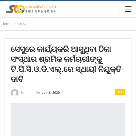
Home
ରାଜ୍ୟ
ସେସୁରେ କାର୍ଯ୍ୟକରି ଆସୁଥିବା ଠିକା
ସଂସ୍ଥାର ଶ୍ରମିକ କର୍ମଚାରୀଙ୍କୁ
ଟି.ପି.ସି.ଓ.ଡି.ଏଲ୍.ରେ ସ୍ଥାୟୀ ନିଯୁକ୍ତି
ଦାବି
ରାଜ୍ୟ
On
Jun 6, 2020
By