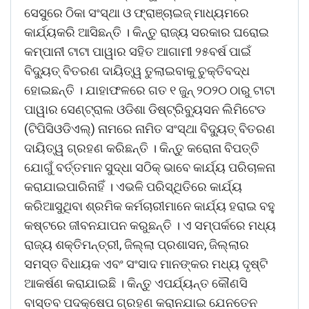
ସେସୁରେ ଠିକା ସଂସ୍ଥା ଓ ଫ୍ରାଞ୍ଚାଇଜ୍ ମାଧ୍ୟମରେ
କାର୍ଯ୍ୟକରି ଆସିଛନ୍ତି । କିନ୍ତୁ ରାଜ୍ୟ ସରକାର ଘରୋଇ
କମ୍ପାନୀ ଟାଟା ପାୱାର ସହିତ ଆଗାମୀ ୨୫ବର୍ଷ ପାଇଁ
ବିଦୁ୍ୟତ୍ ବିତରଣ ଦାୟିତ୍ୱ ତୁଲାଇବାକୁ ଚୁକ୍ତିବଦ୍ଧ
ହୋଇଛନ୍ତି । ଯାହାଫଳରେ ଗତ ୧ ଜୁନ୍ ୨୦୨୦ ଠାରୁ ଟାଟା
ପାୱାର ସେଣ୍ଟ୍ରାଲ ଓଡିଶା ଡିଷ୍ଟ୍ରିବୁ୍ୟସନ ଲିମିଟେଡ
(ଟିପିସିଓଡିଏଲ୍) ନାମରେ ନାମିତ ସଂସ୍ଥା ବିଦୁ୍ୟତ୍ ବିତରଣ
ଦାୟିତ୍ୱ ଗ୍ରହଣ କରିଛନ୍ତି । କିନ୍ତୁ କରୋନା ବିପତ୍ତି
ଯୋଗୁଁ ବର୍ତ୍ତମାନ ସୁଦ୍ଧା ସଠିକ୍ ଭାବେ କାର୍ଯ୍ୟ ପରିଚାଳନା
କରାଯାଇପାରିନାହିଁ । ଏଭଳି ପରିସ୍ଥିତିରେ କାର୍ଯ୍ୟ
କରିଆସୁଥିବା ଶ୍ରମିକ କର୍ମଚାରୀମାନେ କାର୍ଯ୍ୟ ହରାଇ ବହୁ
କଷ୍ଟରେ ଜୀବନଯାପନ କରୁଛନ୍ତି । ଏ ସମ୍ପର୍କରେ ମଧ୍ୟ
ରାଜ୍ୟ ଶକ୍ତିମନ୍ତ୍ରୀ, ଜିଲ୍ଲା ପ୍ରଶାସନ, ଜିଲ୍ଲାର
ସମସ୍ତ ବିଧାୟକ ଏବଂ ସଂସାଦ ମାନଙ୍କର ମଧ୍ୟ ଦୃଷ୍ଟି
ଆକର୍ଷଣ କରାଯାଇଛି । କିନ୍ତୁ ଏପର୍ଯ୍ୟନ୍ତ କୌଣସି
ବାସ୍ତବ ପଦକ୍ଷେପ ଗ୍ରହଣ କରାନଯାଇ ଯେନତେନ