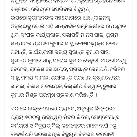
ନିଯୁକ୍ତି ସମ୍ପର୍କରେ ବାସ୍ତବ ପଦକ୍ଷେପ ଗ୍ରହଣନକଲେ
ବଞ୍ଚôବା ତାଗିଦ୍ରେ ସପରିବାର ବିଦୁ୍ୟତ୍
ଉପଭୋକ୍ତାମାନଙ୍କ ସହଯୋଗରେ ଆନେ୍ଦାଳନକୁ
ଓହ୍ଲାଇବୁ ବୋଲି ଏହି ସାମ୍ବାଦିକ ସମ୍ମିଳନୀରେ ଉପସ୍ଥିତ
ଥିବା ସଂଘର କାର୍ଯ୍ୟକାରୀ ସଭାପତି ମାନସ ପାଳ, ଯୁଗ୍ମ
ସମ୍ପାଦକ ପ୍ରତାପ କୁମାର ସାହୁ, କୋଷାଧ୍ୟକ୍ଷ ରଜତ
ମହାନ୍ତି, କାର୍ଯ୍ୟକାରୀ ସଭ୍ୟ ସୁକାନ୍ତ କୁମାର ସାହୁ,
ସୁଶାନ୍ତ କୁମାର ସାହୁ, ସରୋଜ କୁମାର ଦେହୁରୀ, ବାଉରୀବନ୍ଧୁ
ବେହେରା, ରାଜେଶ ଗୋଛାୟତ, ପ୍ରସନ୍ନ ସେନାପତି, ହରିହର
ସାହୁ, ମଳୟ ସାମଲ, ଶ୍ରୀକାନ୍ତ ପ୍ରଧାନ, କୃଷ୍ଣଚନ୍ଦ୍ର
ସାମଲ, ବିକାଶ ଗଡନାୟକ, ଦିଲ୍ଲୀପ ବିଶ୍ୱାଳ, ତୁଷାର
କୁମାର ମିଶ୍ର ପ୍ରମୁଖ ପ୍ରକାଶ କରିଛନ୍ତି ।
ଏଠାରେ ଉଲ୍ଲେଖ ଯୋଗ୍ୟଯେ, ଅନୁଗୁଳ ଜିଲ୍ଲାରେ
ପ୍ରାୟ ୭୦୦ରୁ ଉଦ୍ଧ୍ୱର୍ ମିଟର ରିଡର, ମେଣ୍ଟେନାନ୍ସ
କର୍ମଚାରୀ ଓ ବିଦୁ୍ୟତ୍ ବିଲ୍ କଲେକ୍ଟର ମାନେ ଦୀର୍ଘ ୮ରୁ
୧୨ବର୍ଷ ଧରି ସରକାରଙ୍କ ବିଦୁ୍ୟତ୍ ବିତରଣ କମ୍ପାନୀ