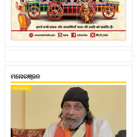
ମନୋରଞ୍ଜନ
ମନୋରଞ୍ଜନ