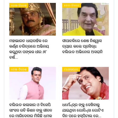
ଦେଶ- ବିଦେଶ
ଦେଶ- ବିଦେଶ
ମହାଭାରତ ଧାରାବାହିକ ରେ
ଦୀପାବଳିରେ ଶେଷ ନିଶ୍ୱାସ
କର୍ଣ୍ଣ ଚରିତ୍ରରେ ଅଭିନୟ
ତ୍ୟାଗ କଲେ ପ୍ରସିଦ୍ଧ
କରୁଥିବା ପଙ୍କଜ ଧୀର ୬୮
ବଲିଉଡ ଅଭିନେତା ଅସରାନି
ବର୍ଷ…
ଦେଶ- ବିଦେଶ
ମନୋରଞ୍ଜନ
ବଲିଉଡ କଳାକାର ଓ ବିଜେପି
ଧର୍ମେନ୍ଦ୍ର ଙ୍କୁ ଦେଖିବାକୁ
ସାଂସଦ ରବି କିଶନ ଙ୍କୁ ଜୀବନ
ଯାଇଥିବା ଗୋବିନ୍ଦା ଗୋଟିଏ
ରେ ମାରିଦେବାର ମିଳିଛି ଧମକ
ଦିନ ପରେ ହସ୍ପିଟାଲ ରେ…