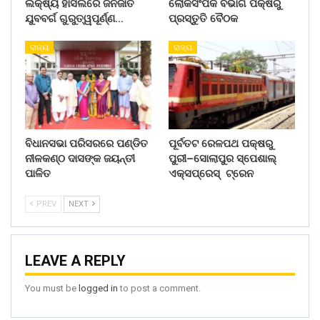
ଲକ୍ଷ୍ୟ ହାସଲରେ ଜନଜାତି
ଲୋକସଂପର୍କ ବିଭାଗ ପକ୍ଷରୁ
ଯୁବବର୍ଗ ଗୁରୁତ୍ୱପୂର୍ଣ୍ଣ…
ପ୍ରସ୍ତୁତି ବୈଠକ
ରାଜ୍ୟ
ରାଜ୍ୟ
ବିଧାନସଭା ପରିସରରେ ପଣ୍ଡିତ
ପୂର୍ବତଟ ରେଳପଥ ପକ୍ଷରୁ
ନୀଳକଣ୍ଠ ଦାସଙ୍କ ଜୟନ୍ତୀ
ପୁରୀ–ସୋଲାପୁର ସ୍ପେଶାଲ୍
ପାଳିତ
ଏକ୍ସପ୍ରେସ୍ ଟ୍ରେନ
PREV
NEXT
LEAVE A REPLY
You must be
logged in
to post a comment.