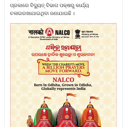
ପ୍ରକାରେ ବିଦୁ୍ୟତ୍ ବିଭାଗ ପକ୍ଷରୁ କାର୍ଯ୍ୟ
ଚଳାଇରଖାଯାଇଥିବା ଜଣାଯାଇଛି ।