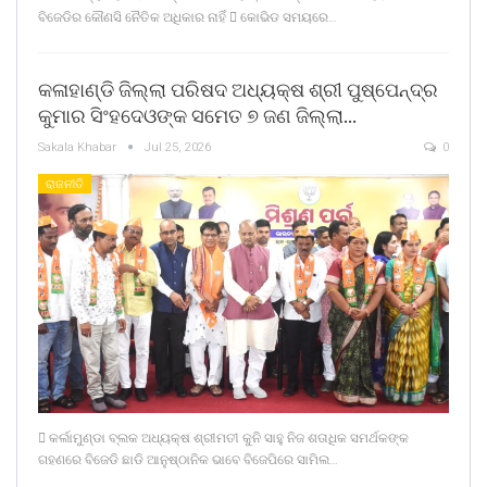
ବିଜେଡିର କୌଣସି ନୈତିକ ଅଧିକାର ନାହିଁ  କୋଭିଡ ସମୟରେ…
କଳାହାଣ୍ଡି ଜିଲ୍ଲା ପରିଷଦ ଅଧ୍ୟକ୍ଷ ଶ୍ରୀ ପୁଷ୍ପେନ୍ଦ୍ର
କୁମାର ସିଂହଦେଓଙ୍କ ସମେତ ୭ ଜଣ ଜିଲ୍ଲା…
Sakala Khabar
Jul 25, 2026
0
ରାଜନୀତି
 କର୍ଲାମୁଣ୍ଡା ବ୍ଲକ ଅଧ୍ୟକ୍ଷ ଶ୍ରୀମତୀ କୁନି ସାହୁ ନିଜ ଶତାଧିକ ସମର୍ଥକଙ୍କ
ଗହଣରେ ବିଜେଡି ଛାଡି ଆନୁଷ୍ଠାନିକ ଭାବେ ବିଜେପିରେ ସାମିଲ…