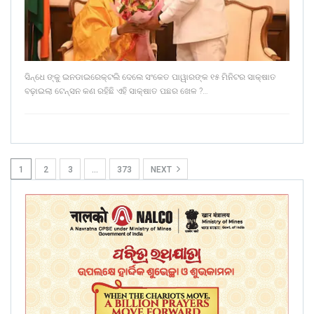
ସିନ୍ଧେ ଙ୍କୁ ଇନଡାଇରେକ୍ଟଲି ଦେଲେ ସଂକେତ ପାୱାରଙ୍କ ୧୫ ମିନିଟର ସାକ୍ଷାତ
ବଢ଼ାଇଲା ଟେନ୍ସନ କଣ ରହିଛି ଏହି ସାକ୍ଷାତ ପଛର ଖେଳ ?…
1
2
3
…
373
NEXT