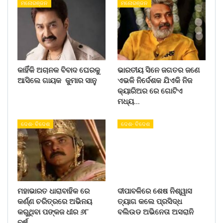
ମନୋରଞ୍ଜନ
ମନୋରଞ୍ଜନ
କାହିଁକି ଅଚାନକ ବିବାଦ ଘେରକୁ
ଭାରତୀୟ ସିନେ ଜଗତର ଜଣେ
ଆସିଲେ ଗାୟକ କୁମାର ସାନୁ
ଏଭଳି ନିର୍ଦେଶକ ଯିଏକି ନିଜ
କ୍ୟାରିଅର ରେ ଗୋଟିଏ
ମଧ୍ୟ…
ଦେଶ- ବିଦେଶ
ଦେଶ- ବିଦେଶ
ମହାଭାରତ ଧାରାବାହିକ ରେ
ଦୀପାବଳିରେ ଶେଷ ନିଶ୍ୱାସ
କର୍ଣ୍ଣ ଚରିତ୍ରରେ ଅଭିନୟ
ତ୍ୟାଗ କଲେ ପ୍ରସିଦ୍ଧ
କରୁଥିବା ପଙ୍କଜ ଧୀର ୬୮
ବଲିଉଡ ଅଭିନେତା ଅସରାନି
ବର୍ଷ…