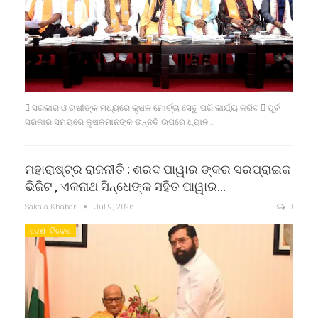
 ସରକାର ଓ ଚାଷୀଙ୍କ ମଧ୍ୟରେ କୃଷକ ମୋର୍ଚ୍ଚା ସେତୁ ପରି କାର୍ଯ୍ୟ କରିବ  ପୂର୍ବ
ସରକାର ସମୟରେ କୃଷକମାନଙ୍କ ଉନ୍ନତି ଉପରେ ଧ୍ୟାନ…
ମହାରାଷ୍ଟ୍ର ରାଜନୀତି : ଶରଦ ପାୱାର ଙ୍କର ସରପ୍ରାଇଜ
ଭିଜିଟ , ଏକନାଥ ସିନ୍ଧେଙ୍କ ସହିତ ପାୱାର…
Sakala Khabar
Jul 9, 2026
0
ଦେଶ- ବିଦେଶ