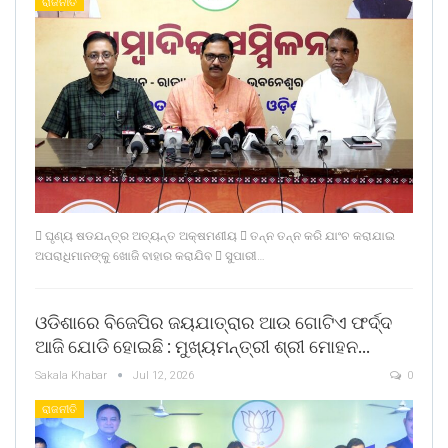
ରାଜନୀତି
 ଘୃଣ୍ୟ ଷଡଯନ୍ତ୍ର ଅତ୍ୟନ୍ତ ଅକ୍ଷମଣୀୟ  ତନ୍ନ ତନ୍ନ କରି ଯାଂଚ କରାଯାଇ
ଅପରାଧିମାନଙ୍କୁ ଖୋଜି ବାହାର କରାଯିବ  ସୁପାରୀ…
ଓଡିଶାରେ ବିଜେପିର ଜୟଯାତ୍ରାର ଆଉ ଗୋଟିଏ ଫର୍ଦ୍ଦ
ଆଜି ଯୋଡି ହୋଇଛି : ମୁଖ୍ୟମନ୍ତ୍ରୀ ଶ୍ରୀ ମୋହନ…
Sakala Khabar
Jul 12, 2026
0
ରାଜନୀତି