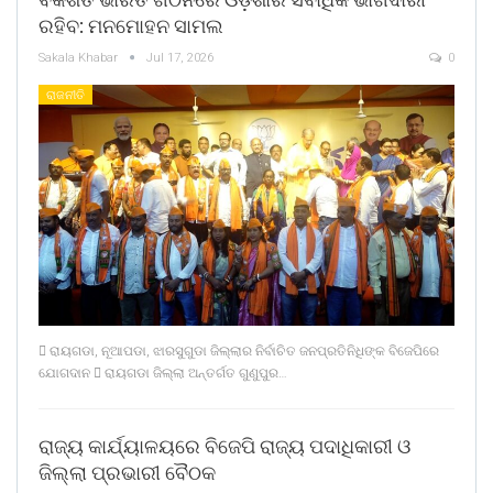
ରହିବ: ମନମୋହନ ସାମଲ
Sakala Khabar
Jul 17, 2026
0
ରାଜନୀତି
 ରାୟଗଡା, ନୂଆପଡା, ଝାରସୁଗୁଡା ଜିଲ୍ଲାର ନିର୍ବାଚିତ ଜନପ୍ରତିନିଧିଙ୍କ ବିଜେପିରେ
ଯୋଗଦାନ  ରାୟଗଡା ଜିଲ୍ଲା ଅନ୍ତର୍ଗତ ଗୁଣୁପୁର…
ରାଜ୍ୟ କାର୍ଯ୍ୟାଳୟରେ ବିଜେପି ରାଜ୍ୟ ପଦାଧିକାରୀ ଓ
ଜିଲ୍ଲା ପ୍ରଭାରୀ ବୈଠକ