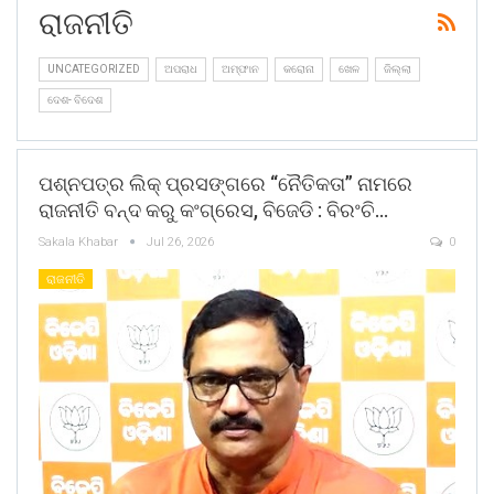
ରାଜନୀତି
UNCATEGORIZED
ଅପରାଧ
ଅମ୍ଫାନ
କରୋନା
ଖେଳ
ଜିଲ୍ଲା
ଦେଶ- ବିଦେଶ
ପଶ୍ନପତ୍ର ଲିକ୍ ପ୍ରସଙ୍ଗରେ “ନୈତିକତା” ନାମରେ
ରାଜନୀତି ବନ୍ଦ କରୁ କଂଗ୍ରେସ, ବିଜେଡି : ବିରଂଚି…
Sakala Khabar
Jul 26, 2026
0
ରାଜନୀତି