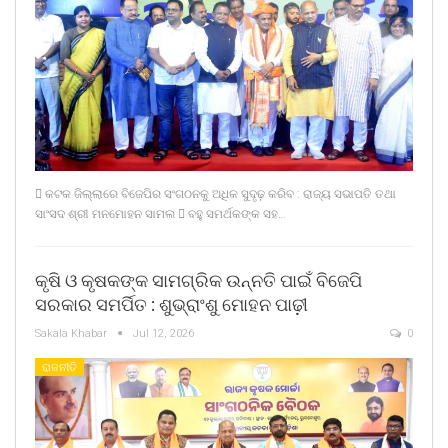
 କଟକ ଜିଲ୍ଲାରେ ବିଜେପିର ସଂଗଠନକୁ ଅଧିକ ସୁଦୃଢ଼ କରିବ : ରାଜ୍ୟ ସଭାପତି ତଥା
ସାଂସଦ ଶ୍ରୀ ମନମୋହନ ସାମଲ  ବହୁ ସମର୍ଥକଙ୍କ ସହ…
କୃଷି ଓ କୃଷକଙ୍କ ସାମଗ୍ରିକ ଉନ୍ନତି ପାଇଁ ବିଜେପି
ସରକାର ସମର୍ପିତ : ଶୁଭ୍ରାଂଶୁ ମୋହନ ପାଢ଼ୀ
Sakala Khabar
Jul 12, 2026
0
ରାଜନୀତି