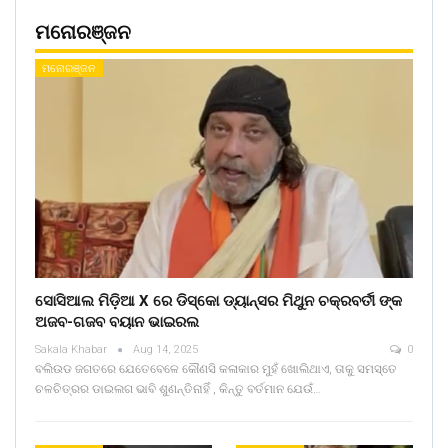
ମନୋରଞ୍ଜନ
ମନୋରଞ୍ଜନ
ସୋସିଆଲ ମିଡ଼ିଆ X ରେ ଡିସ୍କୋ ଡ୍ୟାନ୍ସର ମିଥୁନ ଚକ୍ରବର୍ତୀ ଙ୍କ
ଅଜବ-ଗଜବ ବୟାନ ଭାଇରଲ
Sakala Khabar
Aug 14, 2025
0
ବଲିଉଡ ଜଗତରେ ଯେତେବେଳେ କୌଣସି କଳାକାର ମୁହଁ ଖୋଲିଥାଏ, ତାକୁ ସମସ୍ତେ
ଚଳଚିତ୍ରର ଡାଇଲଗ ଭାବି ଶୁଣନ୍ତିନାହିଁ , କିନ୍ତୁ ବର୍ତମାନ ଯେଉଁ…