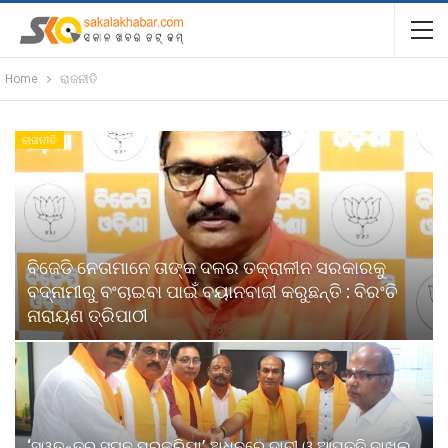
Home
ରାଜନୀତି
ରାଜନୀତି
ବିଜେଡି ନେତାମାନେ ତାଙ୍କ ଦଳର ତକ୍ରାଳୀନ ସରକାରକୁ
ବଦ୍ନାମୀରୁ ବଂଚାଇବା ପାଇଁ ବୟାନବାଜୀ କରୁଛନ୍ତି : ବିରଂଚି
ନାରାୟଣ ତ୍ରିପାଠୀ
‘ସ୍ୱତନ୍ତ୍ର ସଘନ ପ୍ରକ୍ରିୟା’ ଅଧିନରେ ଦାବୀ ଓ ଆପତ୍ତି ଦାଖଲ