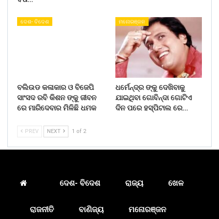
ଦେଶ- ବିଦେଶ
ମନୋରଞ୍ଜନ
ବଲିଉଡ କଳାକାର ଓ ବିଜେପି
ଧର୍ମେନ୍ଦ୍ର ଙ୍କୁ ଦେଖିବାକୁ
ସାଂସଦ ରବି କିଶନ ଙ୍କୁ ଜୀବନ
ଯାଇଥିବା ଗୋବିନ୍ଦା ଗୋଟିଏ
ରେ ମାରିଦେବାର ମିଳିଛି ଧମକ
ଦିନ ପରେ ହସ୍ପିଟାଲ ରେ…
PREV
NEXT
1 of 2
ଦେଶ- ବିଦେଶ
ରାଜ୍ୟ
ଖେଳ
ରାଜନୀତି
ବାଣିଜ୍ୟ
ମନୋରଞ୍ଜନ