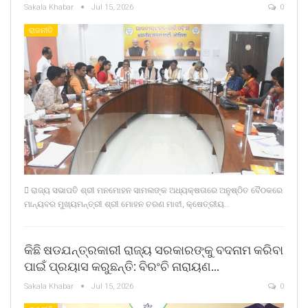
Sakala Khabar
Jul 15, 2026
0
ରାଜନୀତି
 ରାଜ୍ୟ ସଭାପତି ଶ୍ରୀ ମନମୋହନ ସାମଲଙ୍କ ଅଧ୍ୟକ୍ଷତାରେ ଅନୁଷ୍ଠିତ ବୈଠକରେ
ମାନ୍ୟବର ମୁଖ୍ୟମନ୍ତ୍ରୀ ଶ୍ରୀ ମୋହନ ଚରଣ ମାଝୀ, କ୍ଷେତ୍ରୀୟ…
କିଛି ଷଡଯନ୍ତ୍ରକାରୀ ରାଜ୍ୟ ସରକାରଙ୍କୁ ବଦନାମ କରିବା
ପାଇଁ ପ୍ରୟାସ କରୁଛନ୍ତି: ବିରଂଚି ନାରାୟଣ…
Sakala Khabar
Jul 15, 2026
0