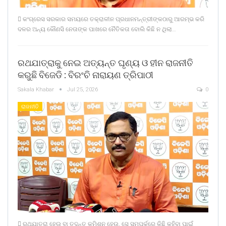
 କଂଗ୍ରେସ ସରକାର ସମୟରେ ତକ୍ରାଳୀନ ପ୍ରଧାନମନ୍ତ୍ରୀଙ୍କଠାରୁ ଆରମ୍ଭ କରି
ଦଳର ଅନ୍ୟ କୌଣସି ନେତାଙ୍କ ପାଖରେ ନୈତିକତା ବୋଲି କିଛି ନ ଥିଲା…
ରଥଯାତ୍ରାକୁ ନେଇ ଅତ୍ୟନ୍ତ ଘୃଣ୍ୟ ଓ ହୀନ ରାଜନୀତି
କରୁଛି ବିଜେଡି : ବିରଂଚି ନାରାୟଣ ତ୍ରିପାଠୀ
Sakala Khabar
Jul 25, 2026
0
ରାଜନୀତି
 ରଥଯାତ୍ରା ହେଉ ବା ତଦନ୍ତ କମିଶନ ହେଉ, ସେ ସମ୍ପର୍କରେ କିଛି କହିବା ପାଇଁ