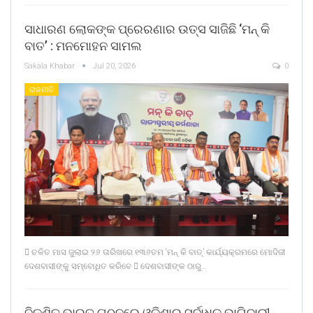
ସାଧାରଣ ଲୋକଙ୍କ ପ୍ରେରଣାର ଉତ୍ସ ସାଜିଛି ‘ମନ୍ କି
ବାତ’ : ମନମୋହନ ସାମଲ
Sakala Khabar
Jul 20, 2026
0
ରାଜନୀତି
 ଚଳିତ ମାସ ଜୁଲାଇ ୨୬ ତାରିଖରେ ୧୩୬ତମ ‘ମନ୍ କି ବାତ୍’ କାର୍ଯ୍ୟକ୍ରମରେ ମୋଦିଜୀ
ଦେଶବାସୀଙ୍କୁ ସମ୍ବୋଧିତ କରିବେ  ଦେଶବାସୀଙ୍କ ଠାରୁ…
ବିକଶିତ ଭାରତ ଗଠନରେ ଓଡ଼ିଶାର ସର୍ବାଧିକ ଭାଗିଦାରୀ