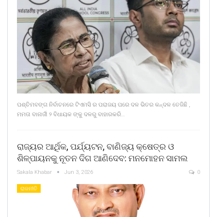
ପଶ୍ଚିମବଙ୍ଗ ନିର୍ବାଚନରେ ଟିଏମସି ର ପରାଜୟ ପରେ ଦଳ ଭିତର କନ୍ଦଳ ତେଜିଛି ,
ମମତା ବାନାର୍ଜୀ ୨ ବିଧାୟକ ଙ୍କୁ ଦଳରୁ ବାହାରକରି…
ରାଜ୍ୟର ଆର୍ଥିକ, ପର୍ଯ୍ୟଟନ, ବାଣିଜ୍ୟ କ୍ଷେତ୍ର ଓ
ଶିଳ୍ପାୟନକୁ ନୂତନ ଦିଗ ଆଣିଦେବ: ମନମୋହନ ସାମଲ
Sakala Khabar
Jun 3, 2026
0
ରାଜନୀତି