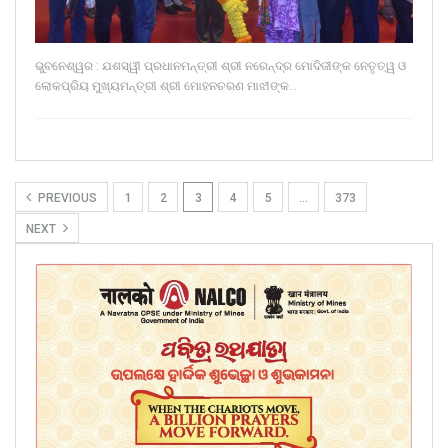
ଭୁବନେଶ୍ୱର : ଯଶସ୍ୱୀ ପ୍ରଧାନମନ୍ତ୍ରୀ ଶ୍ରୀ ନରେନ୍ଦ୍ର ମୋଦିଜୀଙ୍କ ନେତୃତ୍ୱ ଓ
ଲୋକପ୍ରିୟ ମୁଖ୍ୟମନ୍ତ୍ରୀ ଶ୍ରୀ ମୋହନଚରଣ ମାଝୀଙ୍କ…
PREVIOUS
1
2
3
4
5
…
373
NEXT