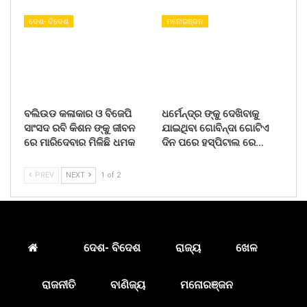
ଦେଶ- ବିଦେଶ
ମନୋରଞ୍ଜନ
ବଲିଉଡ କଳାକାର ଓ ବିଜେପି
ଧର୍ମେନ୍ଦ୍ର ଙ୍କୁ ଦେଖିବାକୁ
ସାଂସଦ ରବି କିଶନ ଙ୍କୁ ଜୀବନ
ଯାଇଥିବା ଗୋବିନ୍ଦା ଗୋଟିଏ
ରେ ମାରିଦେବାର ମିଳିଛି ଧମକ
ଦିନ ପରେ ହସ୍ପିଟାଲ ରେ…
PREV
NEXT
1 of 2
ଦେଶ- ବିଦେଶ
ରାଜ୍ୟ
ଖେଳ
ରାଜନୀତି
ବାଣିଜ୍ୟ
ମନୋରଞ୍ଜନ