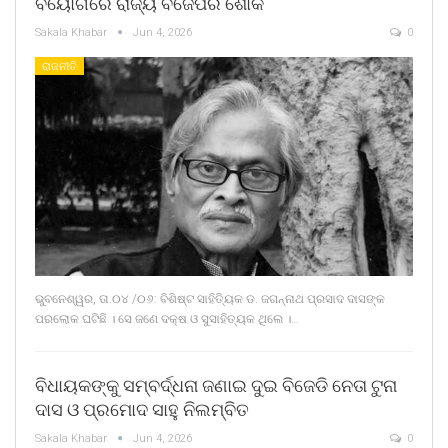
ବିୟୋଗରେ ରାଜ୍ୟ ବିଜେପିର ଶୋକ
Sakala Khabar
Jun 4, 2026
0
ରାଜନୀତି
ଭୁବନେଶ୍ୱର, ତା.୦୪ /୦୬: ବିଶିଷ୍ଟ ସାହିତ୍ୟିକ ଡ. ଜଗନ୍ନାଥ ପ୍ରସାଦ ଦାସଙ୍କ
ପରଲୋକ ଘଟିଛି । ସେ ଜଣେ ଦକ୍ଷ ଓ ସୁସାହିତ୍ୟକ ଥିଲେ ।…
ବିଧାୟକଙ୍କୁ ସମ୍ବର୍ଦ୍ଧନା ଜଣାଇ ଦୁଇ ବିଜେଡି ନେତା ଟୁନା
ଦାସ ଓ ପ୍ରମୋଦ ସାହୁ ନିଲମ୍ବିତ
Sakala Khabar
Jun 4, 2026
0