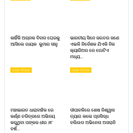
କାହିଁକି ଅଚାନକ ବିବାଦ ଘେରକୁ
ଭାରତୀୟ ସିନେ ଜଗତର ଜଣେ
ଆସିଲେ ଗାୟକ କୁମାର ସାନୁ
ଏଭଳି ନିର୍ଦେଶକ ଯିଏକି ନିଜ
କ୍ୟାରିଅର ରେ ଗୋଟିଏ
ମଧ୍ୟ…
ଦେଶ- ବିଦେଶ
ଦେଶ- ବିଦେଶ
ମହାଭାରତ ଧାରାବାହିକ ରେ
ଦୀପାବଳିରେ ଶେଷ ନିଶ୍ୱାସ
କର୍ଣ୍ଣ ଚରିତ୍ରରେ ଅଭିନୟ
ତ୍ୟାଗ କଲେ ପ୍ରସିଦ୍ଧ
କରୁଥିବା ପଙ୍କଜ ଧୀର ୬୮
ବଲିଉଡ ଅଭିନେତା ଅସରାନି
ବର୍ଷ…