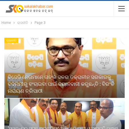
Home
ରାଜନୀତି
Page 3
ରାଜନୀତି
ବିଜେଡି ନେତାମାନେ ତାଙ୍କ ଦଳର ତକ୍ରାଳୀନ ସରକାରକୁ
ବଦ୍ନାମୀରୁ ବଂଚାଇବା ପାଇଁ ବୟାନବାଜୀ କରୁଛନ୍ତି : ବିରଂଚି
ନାରାୟଣ ତ୍ରିପାଠୀ
‘ସ୍ୱତନ୍ତ୍ର ସଘନ ପ୍ରକ୍ରିୟା’ ଅଧିନରେ ଦାବୀ ଓ ଆପତ୍ତି ଦାଖଲ