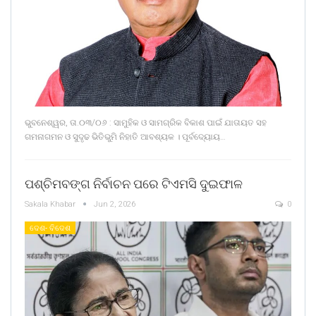
ଭୁବନେଶ୍ୱର, ତା.୦୩/୦୬ : ସାମୁହିକ ଓ ସାମଗ୍ରିକ ବିକାଶ ପାଇଁ ଯାତାୟତ ସହ
ଗମନାଗମନ ଓ ସୁଦୃଢ ଭିତିଭୁମି ନିହାତି ଆବଶ୍ୟକ । ପୂର୍ବଦ୍ୟୋୟ…
ପଶ୍ଚିମବଙ୍ଗ ନିର୍ବାଚନ ପରେ ଟିଏମସି ଦୁଇଫାଳ
Sakala Khabar
Jun 2, 2026
0
ଦେଶ- ବିଦେଶ