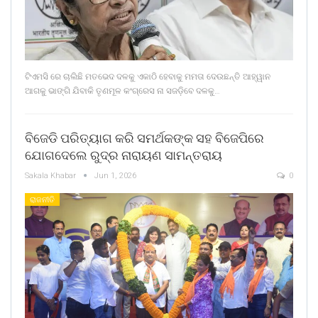
ଟିଏମସି ରେ ଚାଲିଛି ମତଭେଦ ଦଳକୁ ଏକାଠି ହେବାକୁ ମମତା ଦେଉଛନ୍ତି ଆହ୍ୱାନ
ଆଗକୁ ଭାଙ୍ଗି ଯିବାକି ତୃଣମୂଳ କଂଗ୍ରେସ ନା ସଜଡ଼ିବେ ଦଳକୁ…
ବିଜେଡି ପରିତ୍ୟାଗ କରି ସମର୍ଥକଙ୍କ ସହ ବିଜେପିରେ
ଯୋଗଦେଲେ ରୁଦ୍ର ନାରାୟଣ ସାମନ୍ତରାୟ
Sakala Khabar
Jun 1, 2026
0
ରାଜନୀତି