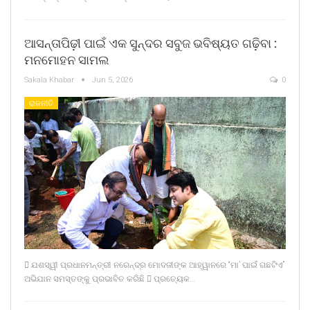
ଆସନ୍ତାପିଢ଼ୀ ପାଇଁ ଏକ ସୁନ୍ଦର ସବୁଜ ଭବିଷ୍ୟତ ଗଢ଼ିବା :
ମନମୋହନ ସାମଲ
Sakala Khabar
Jun 5, 2026
0
ରାଜନୀତି
 ଯଶସ୍ୱୀ ପ୍ରଧାନମନ୍ତ୍ରୀ ନରେନ୍ଦ୍ର ମୋଦଜୀଙ୍କ ଆହ୍ୱାନରେ “ମା’ ପାଇଁ ଗଛଟିଏ”
ଅଭିଯାନ ସମସ୍ତଙ୍କୁ ପ୍ରଭାବିତ କରିଛି  ପ୍ରତ୍ୟେକ…