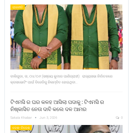
ରାଜନୀତି
ବାଲିଗୁଡା, ତା, ୦୪/୦୬:(ସଞ୍ଜୟ କୁମାର ପାଣିଗ୍ରାହୀ): ରାଜ୍ୟସଭା ନିର୍ବାଚନରେ
କ୍ରସଭୋଟିଂ ପାଇଁ ବିଜେଡିରୁ ନିଲମ୍ବିତ ହୋଇଥିବା…
ଟିଏମସି ର ଘର କଳହ ଆସିଲା ପଦାକୁ : ଟିଏମସି ର
ନିଷ୍କାସିତ ନେତା ଦାବି କଲେ ଦଳ ଆମର
Sakala Khabar
Jun 3, 2026
0
ଦେଶ- ବିଦେଶ