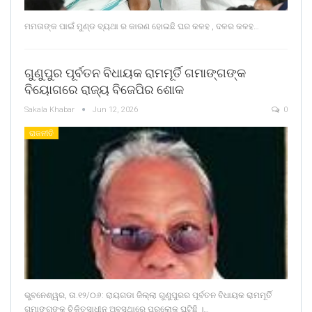
ମମତାଙ୍କ ପାଇଁ ମୁଣ୍ଡ ବ୍ୟଥା ର କାରଣ ହୋଇଛି ଘର କଳହ , ଦଳର କଳହ…
ଗୁଣୁପୁର ପୂର୍ବତନ ବିଧାୟକ ରାମମୂର୍ତି ଗମାଙ୍ଗଙ୍କ
ବିୟୋଗରେ ରାଜ୍ୟ ବିଜେପିର ଶୋକ
Sakala Khabar
Jun 12, 2026
0
ରାଜନୀତି
ଭୁବନେଶ୍ୱର, ତା.୧୨/୦୬: ରାୟଗଡା ଜିଲ୍ଲା ଗୁଣୁପୁରର ପୂର୍ବତନ ବିଧାୟକ ରାମମୂର୍ତି
ଗମାଙ୍ଗଙ୍କ ଚିକିତ୍ସାଧୀନ ଅବସ୍ଥାରେ ପରଲୋକ ଘଟିଛି ।…