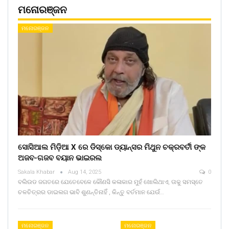
ମନୋରଞ୍ଜନ
ମନୋରଞ୍ଜନ
ସୋସିଆଲ ମିଡ଼ିଆ X ରେ ଡିସ୍କୋ ଡ୍ୟାନ୍ସର ମିଥୁନ ଚକ୍ରବର୍ତୀ ଙ୍କ
ଅଜବ-ଗଜବ ବୟାନ ଭାଇରଲ
Sakala Khabar
Aug 14, 2025
0
ବଲିଉଡ ଜଗତରେ ଯେତେବେଳେ କୌଣସି କଳାକାର ମୁହଁ ଖୋଲିଥାଏ, ତାକୁ ସମସ୍ତେ
ଚଳଚିତ୍ରର ଡାଇଲଗ ଭାବି ଶୁଣନ୍ତିନାହିଁ , କିନ୍ତୁ ବର୍ତମାନ ଯେଉଁ…
ମନୋରଞ୍ଜନ
ମନୋରଞ୍ଜନ