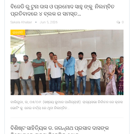
ବିଜେଡି ରୁ ଟୁନା ଦାସ ଓ ପ୍ରମୋଦ ସାହୁ ଙ୍କୁ ନିଲମ୍ବିତ
ପ୍ରତିବାଦରେ ୪ ବ୍ଲକ ର ସମସ୍ତ…
Sakala Khabar
Jun 5, 2026
0
ରାଜନୀତି
ବାଲିଗୁଡା, ତା, ୦୫/୦୬: (ସଞ୍ଜୟ କୁମାର ପାଣିଗ୍ରାହୀ): ରାଜ୍ୟସଭା ନିର୍ବାଚନ ରେ କ୍ରସ
ଭୋଟିଂ କୁ ନେଇ ଚର୍ଚ୍ଚା ରେ ଥୂବା ନିଲମ୍ବିତ…
ବିଶିଷ୍ଟ ସାହିତ୍ୟିକ ଡ. ଜଗନ୍ନାଥ ପ୍ରସାଦ ଦାସଙ୍କ