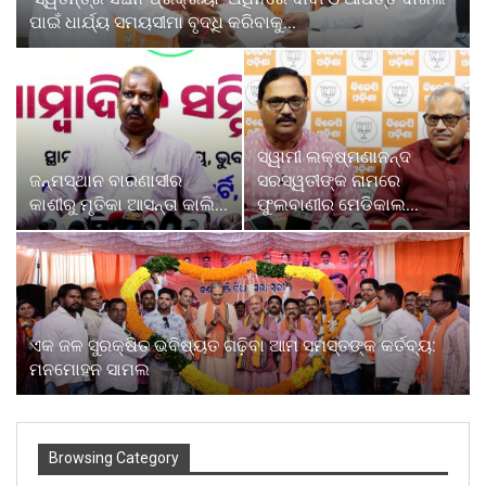
ପାଇଁ ଧାର୍ଯ୍ୟ ସମୟସୀମା ବୃଦ୍ଧି କରିବାକୁ…
ସ୍ୱାମୀ ଲକ୍ଷ୍ମଣାନନ୍ଦ
ଜନ୍ମସ୍ଥାନ ବାରଣାସୀର
ସରସ୍ୱତୀଙ୍କ ନାମରେ
କାଶୀରୁ ମୃତିକା ଆସନ୍ତା କାଲି…
ଫୁଲବାଣୀର ମେଡିକାଲ…
ଏକ ଜଳ ସୁରକ୍ଷିତ ଭବିଷ୍ୟତ ଗଢ଼ିବା ଆମ ସମସ୍ତଙ୍କ କର୍ତବ୍ୟ:
ମନମୋହନ ସାମଲ
Browsing Category