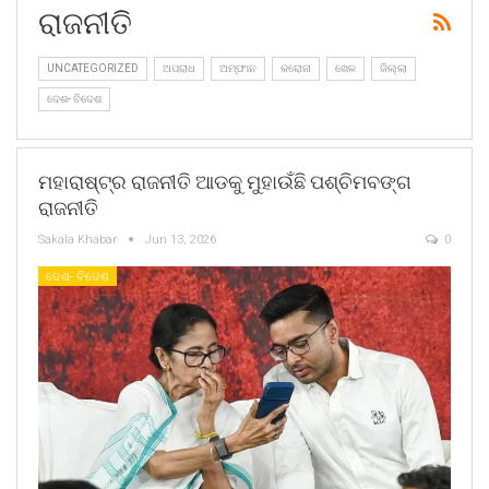
ରାଜନୀତି
UNCATEGORIZED
ଅପରାଧ
ଅମ୍ଫାନ
କରୋନା
ଖେଳ
ଜିଲ୍ଲା
ଦେଶ- ବିଦେଶ
ମହାରାଷ୍ଟ୍ର ରାଜନୀତି ଆଡକୁ ମୁହାଉଁଛି ପଶ୍ଚିମବଙ୍ଗ
ରାଜନୀତି
Sakala Khabar
Jun 13, 2026
0
ଦେଶ- ବିଦେଶ