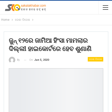
Home
ଦେଶ- ବିଦେଶ
ଜୁନ୍ ୧୨ରେ ଜାମିଆ ହିଂସା ମାମଲାର
ଦିଲ୍ଲୀ ହାଇକୋର୍ଟରେ ହେବ ଶୁଣାଣି
ଦେଶ- ବିଦେଶ
On
Jun 5, 2020
By