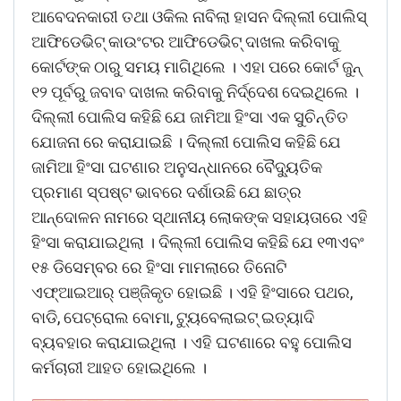
ଆବେଦନକାରୀ ତଥା ଓକିଲ ନାବିଲା ହାସନ ଦିଲ୍ଲୀ ପୋଲିସ୍
ଆଫିଡେଭିଟ୍ କାଉଂଟର ଆଫିଡେଭିଟ୍ ଦାଖଲ କରିବାକୁ
କୋର୍ଟଙ୍କ ଠାରୁ ସମୟ ମାଗିଥିଲେ । ଏହା ପରେ କୋର୍ଟ ଜୁନ୍
୧୨ ପୂର୍ବରୁ ଜବାବ ଦାଖଲ କରିବାକୁ ନିର୍ଦ୍ଦେଶ ଦେଇଥିଲେ ।
ଦିଲ୍ଲୀ ପୋଲିସ କହିଛି ଯେ ଜାମିଆ ହିଂସା ଏକ ସୁଚିନ୍ତିତ
ଯୋଜନା ରେ କରାଯାଇଛି । ଦିଲ୍ଲୀ ପୋଲିସ କହିଛି ଯେ
ଜାମିଆ ହିଂସା ଘଟଣାର ଅନୁସନ୍ଧାନରେ ବୈଦ୍ୟୁତିକ
ପ୍ରମାଣ ସ୍ପଷ୍ଟ ଭାବରେ ଦର୍ଶାଉଛି ଯେ ଛାତ୍ର
ଆନ୍ଦୋଳନ ନାମରେ ସ୍ଥାନୀୟ ଲୋକଙ୍କ ସହାୟତାରେ ଏହି
ହିଂସା କରାଯାଇଥିଲା । ଦିଲ୍ଲୀ ପୋଲିସ କହିଛି ଯେ ୧୩ଏବଂ
୧୫ ଡିସେମ୍ବର ରେ ହିଂସା ମାମଲାରେ ତିନୋଟି
ଏଫ୍‌ଆଇଆର୍ ପଞ୍ଜିକୃତ ହୋଇଛି । ଏହି ହିଂସାରେ ପଥର,
ବାଡି, ପେଟ୍ରୋଲ ବୋମା, ଟ୍ୟୁବେଲାଇଟ୍ ଇତ୍ୟାଦି
ବ୍ୟବହାର କରାଯାଇଥିଲା । ଏହି ଘଟଣାରେ ବହୁ ପୋଲିସ
କର୍ମଚାରୀ ଆହତ ହୋଇଥିଲେ ।