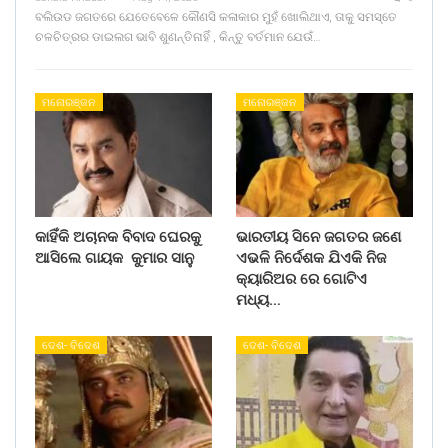
ବଲିଉଡ ଜଗତରେ ଯେତେବେଳେ କୌଣସି କଳାକାର ମୁହଁ ଖୋଲିଥାଏ, ତାକୁ ସମସ୍ତେ
ଚଳଚିତ୍ରର ଡାଇଲଗ ଭାବି ଶୁଣନ୍ତିନାହିଁ , କିନ୍ତୁ ବର୍ତମାନ ଯେଉଁ…
ମନୋରଞ୍ଜନ
ମନୋରଞ୍ଜନ
କାହିଁକି ଅଚାନକ ବିବାଦ ଘେରକୁ
ଭାରତୀୟ ସିନେ ଜଗତର ଜଣେ
ଆସିଲେ ଗାୟକ କୁମାର ସାନୁ
ଏଭଳି ନିର୍ଦେଶକ ଯିଏକି ନିଜ
କ୍ୟାରିଅର ରେ ଗୋଟିଏ
ମଧ୍ୟ…
ଦେଶ- ବିଦେଶ
ଦେଶ- ବିଦେଶ