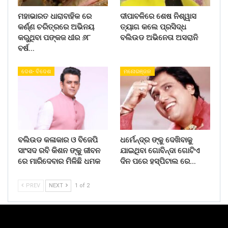
ମହାଭାରତ ଧାରାବାହିକ ରେ
ଦୀପାବଳିରେ ଶେଷ ନିଶ୍ୱାସ
କର୍ଣ୍ଣ ଚରିତ୍ରରେ ଅଭିନୟ
ତ୍ୟାଗ କଲେ ପ୍ରସିଦ୍ଧ
କରୁଥିବା ପଙ୍କଜ ଧୀର ୬୮
ବଲିଉଡ ଅଭିନେତା ଅସରାନି
ବର୍ଷ…
ଦେଶ- ବିଦେଶ
ମନୋରଞ୍ଜନ
ବଲିଉଡ କଳାକାର ଓ ବିଜେପି
ଧର୍ମେନ୍ଦ୍ର ଙ୍କୁ ଦେଖିବାକୁ
ସାଂସଦ ରବି କିଶନ ଙ୍କୁ ଜୀବନ
ଯାଇଥିବା ଗୋବିନ୍ଦା ଗୋଟିଏ
ରେ ମାରିଦେବାର ମିଳିଛି ଧମକ
ଦିନ ପରେ ହସ୍ପିଟାଲ ରେ…
PREV
NEXT
1 of 2