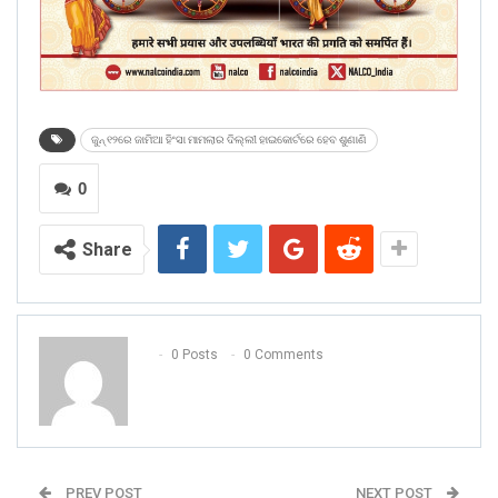
ଜୁନ୍ ୧୨ରେ ଜାମିଆ ହିଂସା ମାମଲାର ଦିଲ୍ଲୀ ହାଇକୋର୍ଟରେ ହେବ ଶୁଣାଣି
0
Share
0 Posts
0 Comments
PREV POST
NEXT POST