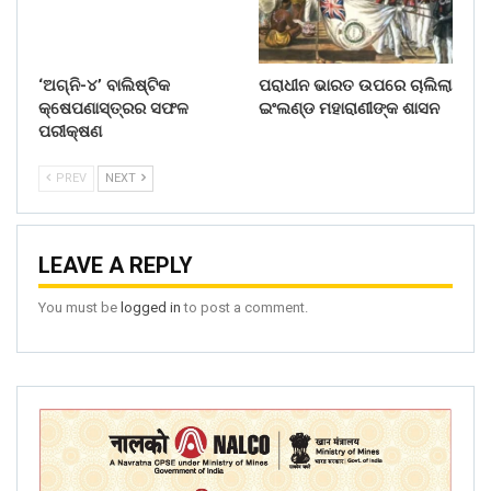
‘ଅଗ୍ନି-୪’ ବାଲିଷ୍ଟିକ
ପରାଧୀନ ଭାରତ ଉପରେ ଚାଲିଲା
କ୍ଷେପଣାସ୍ତ୍ରର ସଫଳ
ଇଂଲଣ୍ଡ ମହାରାଣୀଙ୍କ ଶାସନ
ପରୀକ୍ଷଣ
PREV
NEXT
LEAVE A REPLY
You must be
logged in
to post a comment.