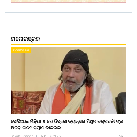
ମନୋରଞ୍ଜନ
ମନୋରଞ୍ଜନ
ସୋସିଆଲ ମିଡ଼ିଆ X ରେ ଡିସ୍କୋ ଡ୍ୟାନ୍ସର ମିଥୁନ ଚକ୍ରବର୍ତୀ ଙ୍କ
ଅଜବ-ଗଜବ ବୟାନ ଭାଇରଲ
Sakala Khabar
Aug 14, 2025
0