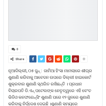
0
Share
ନୂଆଦିଲ୍ଲୀ, ୦୫ ଜୁନ୍ : ଜାମିଆ ହିଂସା ମାମଲାରେ ଶୀଘ୍ର
ଶୁଣାଣି କରିବାକୁ ଆବେଦନ ଉପରେ ଦିଲ୍ଲୀ ହାଇକୋର୍ଟ
ଶୁକ୍ରବାର ଶୁଣାଣି ସ୍ଥଗିତ ରଖିଛନ୍ତି । ପ୍ରଧାନ
ବିଚାରପତି ଡି.ଏନ୍ ପଟେଲଙ୍କ ନେତୃତ୍ୱରେ ଏହି ବେଂଚ
ଭିଡିଓ କନଫରେନ୍ସିଂ ଶୁଣାଣି ପରେ ୧୨ ଜୁନରେ ଶୁଣାଣି
କରିବାକୁ ନିର୍ଦ୍ଦେଶ ଦେଇଛି ।ଶୁଣାଣି ସମୟରେ