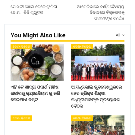
ପୋଖରୀ ଖୋଳା ବେଳେ ଫୁଟିଲା
ଆମେରିକାରେ ବର୍ଣ୍ଣବୈଷମ୍ୟ
ବୋମା : ତିନି ଗୁରୁତର
ବିବାଦରେ ବିକ୍ଷୋଭକୁ
ଓବାମାଙ୍କ ସମର୍ଥନ
You Might Also Like
All
ଦେଶ- ବିଦେଶ
ଦେଶ- ବିଦେଶ
ଏହି ୫ଟି ଖାଦ୍ୟ ପଦାର୍ଥ ମଣିଷ
ଆସନ୍ତାକାଲି ଭୁବନେଶ୍ୱରରେ
ଶରୀରରୁ କ୍ୟାଲସିୟମ କୁ କରି
ହେବ ବ୍ରିକ୍ସ ଶିକ୍ଷା
ଦେଇଥାଏ ନଷ୍ଟ
ମନ୍ତ୍ରୀମାନଙ୍କ ତ୍ରୟୋଦଶ
ବୈଠକ
ଦେଶ- ବିଦେଶ
ଦେଶ- ବିଦେଶ