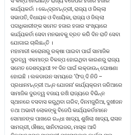
ସଂକଳ୍ପ ନେଇଛନ୍ତି ରାଜ୍ୟ ବିଜେପିର ହଜାର ହଜାର
କାର୍ଯ୍ୟକର୍ତା । କେନ୍ଦ୍ରମନ୍ତ୍ରୀ, ରାଜ୍ୟ ଓ ଜିଲ୍ଲା
ସଭାପତି, ବିଧାୟକ ଓ ବିଧାୟିକା, ରାଜ୍ୟ ଓ ଜିଲ୍ଲା
ପଦାଧିକାରୀଙ୍କ ସମେତ ହଜାର ହଜାର ସଂଖ୍ୟାରେ
କାର୍ଯ୍ୟକର୍ତା ସେବା ମନଭାବକୁ ବ୍ରତ କରିି ଦିନ ରାତି ସେବା
ଯୋଗାଇ ଚାଲିଛନ୍ତି ।
ମହାମାରୀ କରୋନାରୁ ରକ୍ଷା ପାଇବା ପାଇଁ ସାମାଜିକ
ଦୁରତ୍ୱ ଏକମାତ୍ର ବିକଳ୍ପ ହୋଇଥିବା କାରଣରୁ ରାଜ୍ୟ
ସମେତ ଦେଶବ୍ୟାପୀ ୨୧ ଦିନ ପାଇଁ ଲକ୍ଡାଉନ୍ ଘୋଷଣା
ହୋଇଛି । ଲକଡାଉନ ସମୟରେ ‘ଫିଡ୍ ଦି ନିଡି –
ପ୍ରଧାନମନ୍ତ୍ରୀ ଅନ୍ନ ଯୋଜନା’ କାର୍ଯ୍ୟକ୍ରମ ଜରିଆରେ
ସାମାଜିକ ଦୁରତ୍ୱ ବଜାୟ ରଖି ରାଜ୍ୟରେ ବିଭିନ୍ନ
ସ୍ଥାନରେ ବସବାସ କରୁଥିବା ଗରିବ, ଦିନମଜୁରିଆ, ଦୁଖୀଜନ
ତଥା ଅଭାବୀ ଲୋକଙ୍କୁ ବିଜେପି କାର୍ଯ୍ୟକର୍ତାମାନେ
ସେମାନଙ୍କ ପାଖରେ ରନ୍ଧା ଖାଦ୍ୟ, ଶୁଖିଲା ଖାଦ୍ୟ, ରାସନ
ସାମଗ୍ରୀ, ଔଷଧ, ସାନିଟାଇଜର, ମାସ୍କ ଆଦି