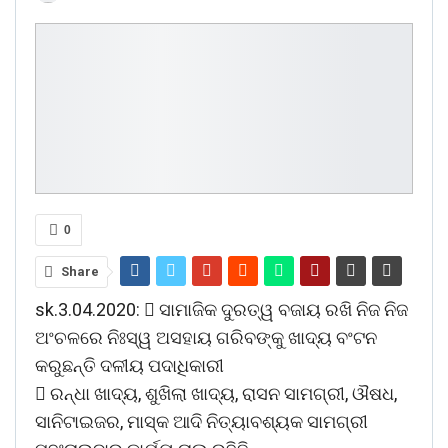
0
Share
sk.3.04.2020:  ସାମାଜିକ ଦୁରତ୍ୱ ବଜାୟ ରଖି ନିଜ ନିଜ
ଅଂଚଳରେ ନିଃସ୍ୱ ଅସହାୟ ଗରିବଙ୍କୁ ଖାଦ୍ୟ ବଂଟନ
କରୁଛନ୍ତି ଦଳୀୟ ପଦାଧିକାରୀ
 ରନ୍ଧା ଖାଦ୍ୟ, ଶୁଖିଲା ଖାଦ୍ୟ, ରାସନ ସାମଗ୍ରୀ, ଔଷଧ,
ସାନିଟାଇଜର, ମାସ୍କ ଆଦି ନିତ୍ୟାବଶ୍ୟକ ସାମଗ୍ରୀ