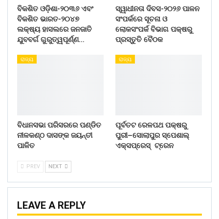
ବିକଶିତ ଓଡ଼ିଶା-୨୦୩୬ ଏବଂ
ସ୍ୱାଧୀନତା ଦିବସ-୨୦୨୬ ପାଳନ
ବିକଶିତ ଭାରତ-୨୦୪୭
ସଂପର୍କରେ ସୂଚନା ଓ
ଲକ୍ଷ୍ୟ ହାସଲରେ ଜନଜାତି
ଲୋକସଂପର୍କ ବିଭାଗ ପକ୍ଷରୁ
ଯୁବବର୍ଗ ଗୁରୁତ୍ୱପୂର୍ଣ୍ଣ…
ପ୍ରସ୍ତୁତି ବୈଠକ
ରାଜ୍ୟ
ରାଜ୍ୟ
ବିଧାନସଭା ପରିସରରେ ପଣ୍ଡିତ
ପୂର୍ବତଟ ରେଳପଥ ପକ୍ଷରୁ
ନୀଳକଣ୍ଠ ଦାସଙ୍କ ଜୟନ୍ତୀ
ପୁରୀ–ସୋଲାପୁର ସ୍ପେଶାଲ୍
ପାଳିତ
ଏକ୍ସପ୍ରେସ୍ ଟ୍ରେନ
PREV
NEXT
LEAVE A REPLY