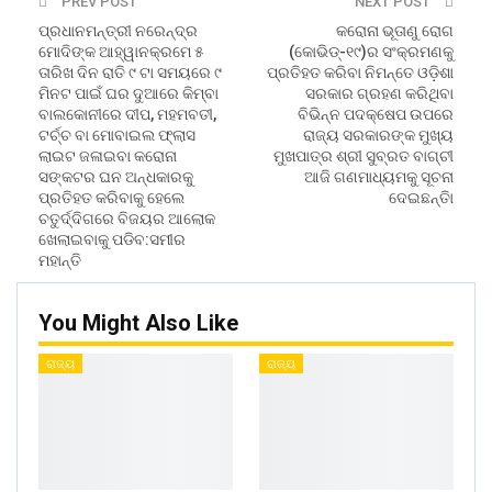
PREV POST
NEXT POST
ପ୍ରଧାନମନ୍ତ୍ରୀ ନରେନ୍ଦ୍ର
କରୋନା ଭୂତାଣୁ ରୋଗ
ମୋଦିଙ୍କ ଆହ୍ୱାନକ୍ରମେ ୫
(କୋଭିଡ୍‍-୧୯)ର ସଂକ୍ରମଣକୁ
ତାରିଖ ଦିନ ରାତି ୯ ଟା ସମୟରେ ୯
ପ୍ରତିହତ କରିବା ନିମନ୍ତେ ଓଡ଼ିଶା
ମିନଟ ପାଇଁ ଘର ଦୁଆରେ କିମ୍ବା
ସରକାର ଗ୍ରହଣ କରିଥିବା
ବାଲକୋନୀରେ ଦୀପ, ମହମବତୀ,
ବିଭିନ୍ନ ପଦକ୍ଷେପ ଉପରେ
ଟର୍ଚ୍ଚ ବା ମୋବାଇଲ ଫ୍ଲାସ
ରାଜ୍ୟ ସରକାରଙ୍କ ମୁଖ୍ୟ
ଲାଇଟ ଜଳାଇବା କରୋନା
ମୁଖପାତ୍ର ଶ୍ରୀ ସୁବ୍ରତ ବାଗ୍‍ଚୀ
ସଙ୍କଟର ଘନ ଅନ୍ଧକାରକୁ
ଆଜି ଗଣମାଧ୍ୟମକୁ ସୂଚନା
ପ୍ରତିହତ କରିବାକୁ ହେଲେ
ଦେଇଛନ୍ତିା
ଚତୁର୍ଦ୍ଦିଗରେ ବିଜୟର ଆଲୋକ
ଖେଲାଇବାକୁ ପଡିବ:ସମୀର
ମହାନ୍ତି
You Might Also Like
ରାଜ୍ୟ
ରାଜ୍ୟ