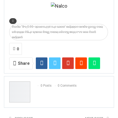
ବିଜେପିର ‘ଫିଡ୍ ଦି ନିଡି- ପ୍ରଧାନମନ୍ତ୍ରୀ ଅନ୍ନ ଯୋଜନା’ କାର୍ଯ୍ୟକ୍ରମ ସାମାଜିକ ଦୁରତ୍ୱ ବଜାୟ
ରଖି ରାଜ୍ୟର ବିଭିନ୍ନ ସ୍ଥାନରେ ନିଃସ୍ୱ ଅସହାୟ ଗରିବଙ୍କୁ ଖାଦ୍ୟ ବଂଟନ କଲେ ବିଜେପି
କାର୍ଯ୍ୟକର୍ତା
0
Share
0 Posts
0 Comments