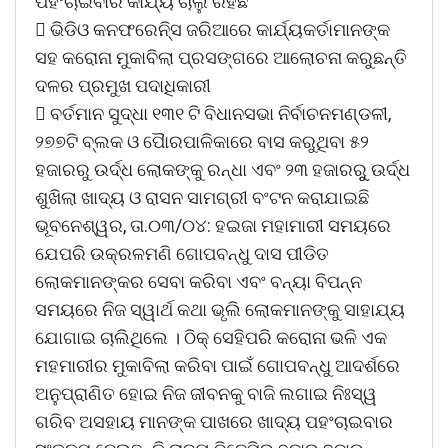
ପହଂଚାଇବାର କାର୍ଯ୍ୟ ଚାଲୁ ରହିଛି
 ଭିଡିଓ କନଫରେନି୍ସ ଜରିଆରେ କାର୍ଯ୍ୟକର୍ତାମାନଙ୍କ
ସହ କରୋନା ମୁକାବିଲା ପ୍ରସଙ୍ଗରେ ଆଲୋଚନା କରୁଛନ୍ତି
ଦଳର ପ୍ରମୁଖ ପଦାଧିକାରୀ
 ବର୍ତମାନ ସୁଦ୍ଧା ୧୩୧ ଟି ବିଧାନସଭା ନିର୍ବାଚନମଣ୍ଡଳୀ,
୨୭୭ଟି ବ୍ଲକ ଓ ପୈାରପାଳିକାରେ ବାସ କରୁଥିବା ୫୨
ହଜାରରୁ ଉର୍ଦ୍ଧ ଲୋକଙ୍କୁ ରନ୍ଧା ଏବଂ ୨୩ ହଜାରରୁୁ ଉର୍ଦ୍ଧ
ଶୁଖିଲା ଖାଦ୍ୟ ଓ ରାସନ ସାମଗ୍ରୀ ବଂଟନ କରାଯାଇଛି
ଭୂବନେଶ୍ୱର, ତା.୦୩/୦୪: ହଇଜା ମହାମାରୀ ସମୟରେ
ଯେପରି ଉକ୍ରଳମଣି ଗୋପବନ୍ଧୁ ଦାସ ପୀଡିତ
ଲୋକମାନଙ୍କର ସେବା କରିବା ଏବଂ ବନ୍ୟା ବିପନ୍ନ
ସମୟରେ ନିଜ ସ୍ୱାର୍ଥ କଥା ଭୃଲି ଲୋକମାନଙ୍କୁ ସାହାଯ୍ୟ
ଯୋଗାଇ ଚାଲିଥିଲେ । ଠିକ୍ ସେହିପରି କରୋନା ଭଳି ଏକ
ମହମାରୀର ମୁକାବିଲା କରିବା ପାଇଁ ଗୋପବନ୍ଧୁ ଆଦର୍ଶରେ
ଅନୁପ୍ରାଣିତ ହୋଇ ନିଜ ଜୀବନକୁ ବାଜି ଲଗାଇ ନିଃସ୍ୱ
ଗରିବ ଅସହାୟ ମାନଙ୍କ ପାଖରେ ଖାଦ୍ୟ ପହଂଚାଇବାର