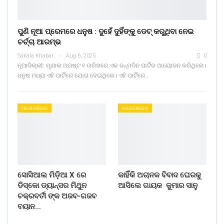
ପୁଣି ନୂଆ ପ୍ରେମରେ ଧନୁଷ : ଦୁହେଁ ଦୁହିଁଙ୍କୁ ଡେଟ୍ କରୁଥିବା ନେଇ
ଚର୍ଚ୍ଚା ଆରମ୍ଭ
Sakala Khabar
Aug 6, 2025
0
ନୂଆଦିଲ୍ଲୀ: ମୃଣାଲ ଅଗଷ୍ଟ ୧ ତାରିଖରେ ଏକ ଜନ୍ମଦିନ ପାର୍ଟିର ଆୟୋଜନ କରିଥିଲେ।
ଧନୁଷ ମଧ୍ୟ ଏହି ପାର୍ଟିରେ ଯୋଗ ଦେଇଥିଲେ। ଏହି ପାର୍ଟିରେ…
ମନୋରଞ୍ଜନ
ମନୋରଞ୍ଜନ
ସୋସିଆଲ ମିଡ଼ିଆ X ରେ
କାହିଁକି ଅଚାନକ ବିବାଦ ଘେରକୁ
ଡିସ୍କୋ ଡ୍ୟାନ୍ସର ମିଥୁନ
ଆସିଲେ ଗାୟକ କୁମାର ସାନୁ
ଚକ୍ରବର୍ତୀ ଙ୍କ ଅଜବ-ଗଜବ
ବୟାନ…