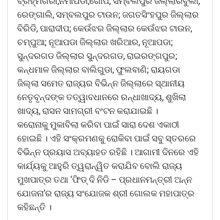
ବ୍ରହ୍ମଗିରୀ,ନିମାପଡା,ଗୋପ; ସମ୍ବଲପୁର ଜିଲ୍ଲାରବୁର୍ଲା,
ରେଙ୍ଗାଲି, ସମ୍ବଲପୁର ଟାଉନ; ଜଗତସିଂହପୁର ଜିଲ୍ଲାର
ବିରିଡି, ପାରାଦୀପ; କେଉଁଝର ଜିଲ୍ଲାର କେଉଁଝର ଟାଉନ,
ଚମ୍ପୁଆ; ନୂଆପଡା ଜିଲ୍ଲାର ଖରିଆର, ନୂଆପଡା;
ସୁନ୍ଦରଗଡ ଜିଲ୍ଲାର ସୁନ୍ଦରଗଡ, ରାଇରଙ୍ଗପୁର;
କନ୍ଧମାଳ ଜିଲ୍ଲାର ବାଲିଗୁଡା, ଫୁଲବାଣି; ରାୟଗଡା
ଜିଲ୍ଲା ସମେତ ରାଜ୍ୟର ବିଭିନ୍ନ ଜିଲ୍ଲାରେ ସ୍ଥାନୀୟ
ନେତୃବୃନ୍ଦଙ୍କ ତତ୍ୱାବଧାନରେ ରନ୍ଧାଖାଦ୍ୟ, ଶୁଖିଲା
ଖାଦ୍ୟ, ରାସନ ସାମଗ୍ରୀ ବଂଟନ କରାଯାଇଛି ।
କରୋନାକୁ ମୁକାବିଲା କରିବା ପାଇଁ ସାରା ଦେଶ ଏକାଠୀ
ହୋଇଛି । ଏହି ସଂକ୍ରମଣକୁ ରୋକିବା ପାଇଁ ସବୁ ସ୍ତରରେ
ବିଭିନ୍ନ ପ୍ରୟାସ ଅବ୍ୟାହତ ରହିଛି । ଆଗାମୀ ଦିନରେ ଏହି
କାର୍ଯ୍ୟକୁ ଆହୁରି ତ୍ୱରାନ୍ୱିତ କରାଯିବ ବୋଲି ରାଜ୍ୟ
ମୁଖପାତ୍ର ତଥା ‘ଫିଡ୍ ଦି ନିଡି – ପ୍ରଧାନମନ୍ତ୍ରୀ ଅନ୍ନ
ଯୋଜନା’ର ରାଜ୍ୟ ସଂଯୋଜକ ଶ୍ରୀ ଗୋଲକ ମହାପାତ୍ର
କହିଛନ୍ତି ।