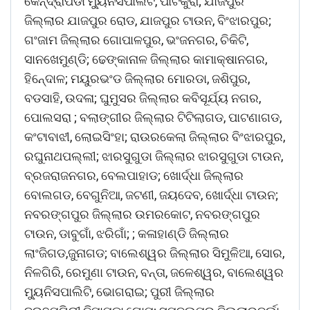
କେନ୍ଦ୍ରାପଡା ମୁ୍ୟନିସପାଲିଟି, ପାଟକୁରା; ଯାଜପୁର
ଜିଲ୍ଲାର ଯାଜପୁର ରୋଡ, ଯାଜପୁର ଟାଉନ, ବିଂଝାରପୁର;
ଗଂଜାମ ଜିଲ୍ଲାର ଗୋପାଳପୁର, ଭଂଜନଗର, ଚିକିଟି,
ସାନଖେମୁଣ୍ଡି; ଢେଙ୍କାନାଳ ଜିଲ୍ଲାର କାମାକ୍ଷାନଗର,
ହିନେ୍ଦାଳ; ମୟୁରଭଂଡ ଜିଲ୍ଲାର ମୋରଡା, ଜଶିପୁର,
ବଡସାହି, ଉଦଳା; ଘୁମୁସର ଜିଲ୍ଲାର କବିସୂର୍ଯ୍ୟ ନଗର,
ପୋଲସରା ; ବଲାଙ୍ଗୀର ଜିଲ୍ଲାର ଟିଟିଲାଗଡ, ପାଟଣାଗଡ,
କଂଟାବାଝୀ, ଲୋଇସିଂହା; ରାଉରକେଲା ଜିଲ୍ଲାର ବିଂଝାରପୁର,
ରଘୁନାଥପଲ୍ଲୀ; ଝାରସୁଗୁଡା ଜିଲ୍ଲାର ଝାରସୁଗୁଡା ଟାଉନ,
ବ୍ରଜରାଜନଗର, ବେଲପାହାଡ; ଖୋର୍ଦ୍ଧା ଜିଲ୍ଲାର
ବୋଲଗଡ, ବେଗୁନିଆ, ଜଟଣୀ, ଜୟଦେବ, ଖୋର୍ଦ୍ଧା ଟାଉନ;
ନବରଙ୍ଗପୁର ଜିଲ୍ଲାର ଉମରକୋଟ, ନବରଙ୍ଗପୁର
ଟାଉନ, ଡାବୁଗାଁ, ଝରିଗାଁ; ; କଳାହାଣ୍ଡି ଜିଲ୍ଲାର
ଲାଂଜିଗଡ,ଜୁନାଗଡ; ବାଲେଶ୍ୱର ଜିଲ୍ଲାର ସିମୁଳିଆ, ସୋର,
ନିଳଗିରି, ରେମୁଣା ଟାଉନ, ବନ୍ତା, ଜଳେଶ୍ୱର, ବାଲେଶ୍ୱର
ମୁ୍ୟନିସପାଲିଟି, ଭୋଗରାଇ; ପୁରୀ ଜିଲ୍ଲାର