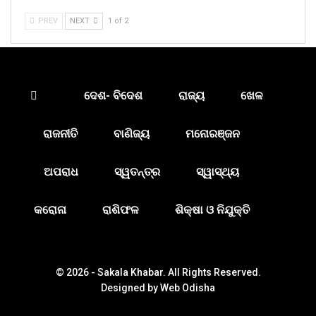
PREV
NEXT
1 of 2
ଦେଶ- ବିଦେଶ
ରାଜ୍ୟ
ଖେଳ
ରାଜନୀତି
ବାଣିଜ୍ୟ
ମନୋରଞ୍ଜନ
ଅପରାଧ
ସ୍ୱତନ୍ତ୍ର
ସ୍ୱାସ୍ଥ୍ୟ
କରୋନା
ରାଶିଫଳ
ଶିକ୍ଷା ଓ ନିଯୁକ୍ତି
© 2026 - Sakala Khabar. All Rights Reserved.
Designed by
Web Odisha