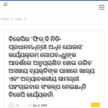
Home
ରାଜ୍ୟ
ବିଜେପିର ‘ଫିଡ୍ ଦି ନିଡି-
ପ୍ରଧାନମନ୍ତ୍ରୀ ଅନ୍ନ ଯୋଜନା’
କାର୍ଯ୍ୟକ୍ରମ ଗୋପବନ୍ଧୁଙ୍କ
ଆଦର୍ଶରେ ଅନୁପ୍ରାଣିତ ହୋଇ ଗରିବ
ଅସହାୟ ବ୍ୟକ୍ତିଙ୍କ ପାଖରେ ଖାଦ୍ୟ
ଏବଂ ଅତ୍ୟାବଶକୀୟ ସାମଗ୍ରୀ
ପହଂଚାଇବାର ସଂକଳ୍ପ ନେଇଛନ୍ତି
ବିଜେପି କାର୍ଯ୍ୟକର୍ତା
ରାଜ୍ୟ
On
Apr 3, 2020
By