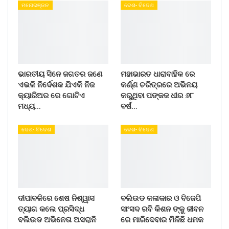
ମନୋରଞ୍ଜନ
ଦେଶ- ବିଦେଶ
ଭାରତୀୟ ସିନେ ଜଗତର ଜଣେ
ମହାଭାରତ ଧାରାବାହିକ ରେ
ଏଭଳି ନିର୍ଦେଶକ ଯିଏକି ନିଜ
କର୍ଣ୍ଣ ଚରିତ୍ରରେ ଅଭିନୟ
କ୍ୟାରିଅର ରେ ଗୋଟିଏ
କରୁଥିବା ପଙ୍କଜ ଧୀର ୬୮
ମଧ୍ୟ…
ବର୍ଷ…
ଦେଶ- ବିଦେଶ
ଦେଶ- ବିଦେଶ
ଦୀପାବଳିରେ ଶେଷ ନିଶ୍ୱାସ
ବଲିଉଡ କଳାକାର ଓ ବିଜେପି
ତ୍ୟାଗ କଲେ ପ୍ରସିଦ୍ଧ
ସାଂସଦ ରବି କିଶନ ଙ୍କୁ ଜୀବନ
ବଲିଉଡ ଅଭିନେତା ଅସରାନି
ରେ ମାରିଦେବାର ମିଳିଛି ଧମକ