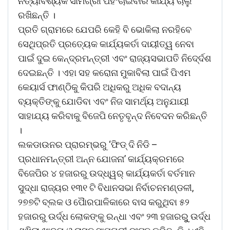
ନିତ୍ୟାବଶ୍ୟକ ସାମଗ୍ରୀ ପହଂଚାଇବାର କାର୍ଯ୍ୟ ଚାଲୁ
ରଖିଛନ୍ତି ।
ପ୍ରତି ଗ୍ରାମରେ ଯେପରି କେହି ବି ଭୋକିଲା ନରହିବେ
ସେଥିପ୍ରତି ପ୍ରତ୍ୟେକ କାର୍ଯ୍ୟକର୍ତା ଦାୟୀତ୍ୱ ନେବା
ପାଇଁ ଦୁଇ କେନ୍ଦ୍ରମନ୍ତ୍ରୀ ଏବଂ ରାଜ୍ୟସଭାପତି ନିଦେ୍ର୍ଦଶ
ଦେଇଛନ୍ତି । ଏହା ସହ କରୋନା ମୁକାବିଲା ପାଇଁ ପିଏମ
କେୟାର୍ସ ଫାଣ୍ଠିକୁ କିପରି ଅଧିକରୁ ଅଧିକ ବଦାନ୍ୟ
ବ୍ୟକ୍ତିଙ୍କୁ ଯୋଡିବା ଏବଂ ନିଜ ସାମର୍ଥ୍ୟ ଅନୁଯାୟୀ
ସାହାଯ୍ୟ କରିବାକୁ ବିଜେପି ନେତୃବୃନ୍ଦ ନିବେଦନ କରିଛନ୍ତି
।
ଲକଡାଉନର ପ୍ରାରମ୍ଭରୁ ‘ଫିଡ୍ ଦି ନିଡି –
ପ୍ରଧାନମନ୍ତ୍ରୀ ଅନ୍ନ ଯୋଜନା’ କାର୍ଯ୍ୟକ୍ରମରେ
ବିଜେପିର ୪ ହଜାରରୁ ଉଦ୍ଧ୍ୱର୍ କାର୍ଯ୍ୟକର୍ତା ବର୍ତମାନ
ସୁଦ୍ଧା ରାଜ୍ୟର ୧୩୧ ଟି ବିଧାନସଭା ନିର୍ବାଚନମଣ୍ଡଳୀ,
୨୭୭ଟି ବ୍ଲକ ଓ ପୈାରପାଳିକାରେ ବାସ କରୁଥିବା ୫୨
ହଜାରରୁ ଉର୍ଦ୍ଧ ଲୋକଙ୍କୁ ରନ୍ଧା ଏବଂ ୨୩ ହଜାରରୁୁ ଉର୍ଦ୍ଧ