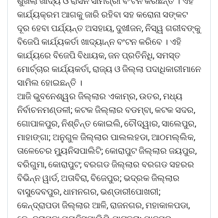
ଶୁଖିଲା ଖାଦ୍ୟ ଓ ରାସନ ସାମଗ୍ରୀ ବଂଟନ କରିଛନ୍ତି । ଏହି
କାର୍ଯ୍ୟକ୍ରମ ଆଗକୁ ଜାରି ରହିବା ସହ କରୋନା ସଙ୍କଟ
ଦୂର ହେବା ପର୍ଯ୍ୟନ୍ତ ଅସହାୟ, ଦୁଖୀଜନ, ନିସ୍ୱ ଗରୀବଙ୍କୁ
ବିଜେପି କାର୍ଯ୍ୟକର୍ତା ଖାଦ୍ୟାନ୍ନ ବଂଟନ କରିବେ । ଏହି
କାର୍ଯ୍ୟରେ ବିଜେପି ବିଧାୟକ, ଜନ ପ୍ରତିନିଧି, ସମସ୍ତ
ମୋର୍ଚ୍ଚାର କାର୍ଯ୍ୟକର୍ତା, ରାଜ୍ୟ ଓ ଜିଲ୍ଲା ପଦାଧିକାରୀମାନେ
ସାମିଲ ହୋଇଛନ୍ତି ।
ଆଜି ଭୁବନେଶ୍ୱର ଜିଲ୍ଲାର ଏକାମ୍ର, ଉତର, ମଧ୍ୟ
ନିର୍ବାଚନମଣ୍ଡଳୀ; କଟକ ଜିଲ୍ଲାର ବଡମ୍ବା, କଟକ ସଦର,
ଗୋପାଳପୁର, ନିଶ୍ଚିନ୍ତ କୋଇଲି, ଚୌଦ୍ୱାର, ସାଲେପୁର,
ମାହାଙ୍ଗା; ଅନୁଗୁଳ ଜିଲ୍ଲାର ପାଲଲହଡା, ଆଠମଲ୍ଲିକ,
ତାଳେଚେର ମୁ୍ୟନିସପାଲିଟି; କୋରାପୁଟ ଜିଲ୍ଲାର ଜୟପୁର,
ବରିଗୁମା, କୋରାପୁଟ; ବରଗଡ ଜିଲ୍ଲାର ବରଗଡ ସହରର
ବିଭିନ୍ନ ୱାର୍ଡ, ଅତାବିରା, ବିଜେପୁର; ଭଦ୍ରକ ଜିଲ୍ଲାର
ବାସୁଦେବପୁର, ଧାମନଗର, ଭଣ୍ଡାରୀପୋଖରୀ;
କେନ୍ଦ୍ରାପଡା ଜିଲ୍ଲାର ଆଳି, ରାଜନଗର, ମହାକାଳପଡା,