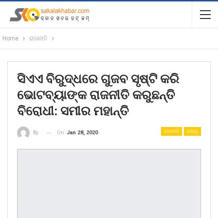
Home
ରାଜନୀତି
ସିଏଏ ବିରୁଦ୍ଧରେ ଗୁଜବ ସୃଷ୍ଟି କରି
ଭୋଟବ୍ୟାଙ୍କ ରାଜନୀତି କରୁଛନ୍ତି
ବିରୋଧୀ: ସମୀର ମହାନ୍ତି
ରାଜନୀତି
ରାଜ୍ୟ
On
Jan 28, 2020
By