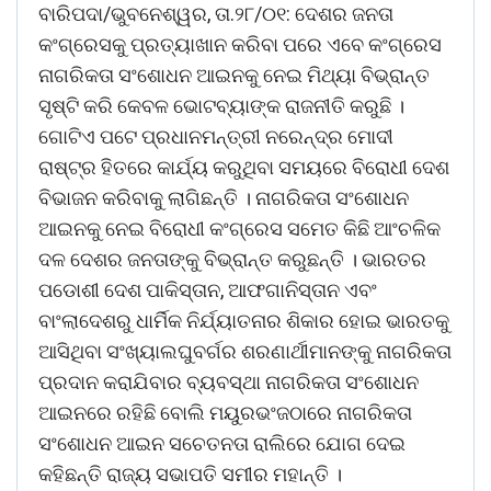
ବାରିପଦା/ଭୁବନେଶ୍ୱର, ତା.୨୮/୦୧: ଦେଶର ଜନତା
କଂଗ୍ରେସକୁ ପ୍ରତ୍ୟାଖାନ କରିବା ପରେ ଏବେ କଂଗ୍ରେସ
ନାଗରିକତା ସଂଶୋଧନ ଆଇନକୁ ନେଇ ମିଥ୍ୟା ବିଭ୍ରାନ୍ତ
ସୃଷ୍ଟି କରି କେବଳ ଭୋଟବ୍ୟାଙ୍କ ରାଜନୀତି କରୁଛି ।
ଗୋଟିଏ ପଟେ ପ୍ରଧାନମନ୍ତ୍ରୀ ନରେନ୍ଦ୍ର ମୋଦୀ
ରାଷ୍ଟ୍ର ହିତରେ କାର୍ଯ୍ୟ କରୁଥିବା ସମୟରେ ବିରୋଧୀ ଦେଶ
ବିଭାଜନ କରିବାକୁ ଲାଗିଛନ୍ତି । ନାଗରିକତା ସଂଶୋଧନ
ଆଇନକୁ ନେଇ ବିରୋଧୀ କଂଗ୍ରେସ ସମେତ କିଛି ଆଂଚଳିକ
ଦଳ ଦେଶର ଜନତାଙ୍କୁ ବିଭ୍ରାନ୍ତ କରୁଛନ୍ତି । ଭାରତର
ପଡୋଶୀ ଦେଶ ପାକିସ୍ତାନ, ଆଫଗାନିସ୍ତାନ ଏବଂ
ବାଂଲାଦେଶରୁ ଧାର୍ମିକ ନିର୍ଯ୍ୟାତନାର ଶିକାର ହୋଇ ଭାରତକୁ
ଆସିଥିବା ସଂଖ୍ୟାଲଘୁବର୍ଗର ଶରଣାର୍ଥୀମାନଙ୍କୁ ନାଗରିକତା
ପ୍ରଦାନ କରାଯିବାର ବ୍ୟବସ୍ଥା ନାଗରିକତା ସଂଶୋଧନ
ଆଇନରେ ରହିଛି ବୋଲି ମୟୁରଭଂଜଠାରେ ନାଗରିକତା
ସଂଶୋଧନ ଆଇନ ସଚେତନତା ରାଲିରେ ଯୋଗ ଦେଇ
କହିଛନ୍ତି ରାଜ୍ୟ ସଭାପତି ସମୀର ମହାନ୍ତି ।