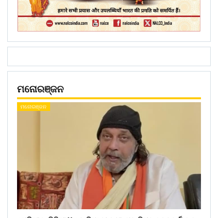
ମନୋରଞ୍ଜନ
ମନୋରଞ୍ଜନ