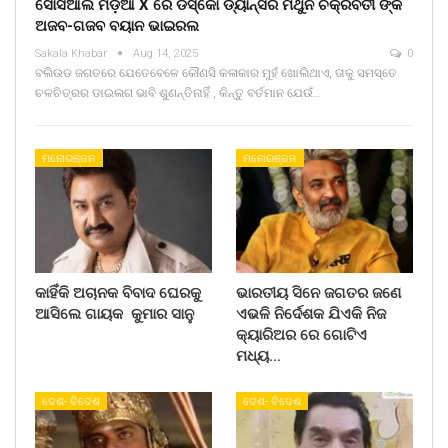
ସୋସିଆଲ ମିଡ଼ିଆ X ରେ ଡିସ୍କୋ ଡ୍ୟାନ୍ସର ମିଥୁନ ଚକ୍ରବର୍ତୀ ଙ୍କ
ଅଜବ-ଗଜବ ବୟାନ ଭାଇରଲ
Sakala Khabar
Aug 14, 2025
0
ବଲିଉଡ ଜଗତରେ ଯେତେବେଳେ କୌଣସି କଳାକାର ମୁହଁ ଖୋଲିଥାଏ, ତାକୁ ସମସ୍ତେ
ଚଳଚିତ୍ରର ଡାଇଲଗ ଭାବି ଶୁଣନ୍ତିନାହିଁ , କିନ୍ତୁ ବର୍ତମାନ ଯେଉଁ…
ମନୋରଞ୍ଜନ
ମନୋରଞ୍ଜନ
କାହିଁକି ଅଚାନକ ବିବାଦ ଘେରକୁ
ଭାରତୀୟ ସିନେ ଜଗତର ଜଣେ
ଆସିଲେ ଗାୟକ କୁମାର ସାନୁ
ଏଭଳି ନିର୍ଦେଶକ ଯିଏକି ନିଜ
କ୍ୟାରିଅର ରେ ଗୋଟିଏ
ମଧ୍ୟ…
ଦେଶ- ବିଦେଶ
ଦେଶ- ବିଦେଶ