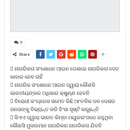
0
Share
 ନାଗରିକତା ସଂଶୋଧନ ଆଇନ ଦେଶରେ ନାଗରିକତା ଦେବ
କାହାର ନେବ ନାହିଁ
 ନାଗରିକ ସଂଶୋଧନ ଆଇନ ଦ୍ୱାରା କୌଣସି
ଭାରତୀୟଙ୍କର ଅଧିକାର କ୍ଷୁଣ୍ଣ ହେବନି
 ବିରୋଧୀ କଂଗ୍ରେସ ସମେତ କିଛି ଆଂଚଳିକ ଦଳ ଦେଶର
ଜନତାଙ୍କୁ ବିଭ୍ରାନ୍ତ କରି ହିଂସା ସୃଷ୍ଟି କରୁଛନ୍ତି
 ସିଏଏ ଦ୍ୱାରା ଭାରତ କିମ୍ବା ମୟୁରଭଂଜରେ ରହୁଥିବା
କୌଣସି ମୁସଲମାନ ନାଗରିକର ନାଗରିକତା ଯିବନି