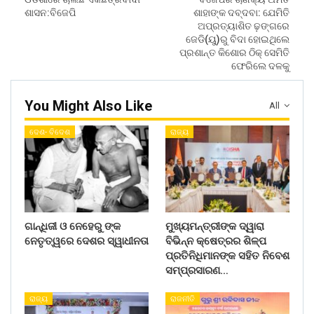
ଶାସନ:ବିଜେପି
ଶାହାଙ୍କ ଦବ୍‌ଦବା: ଯେମିତି
ଅପ୍ରତ୍ୟାଶିତ ଢ଼ଙ୍ଗରେ
ଜେଡି(ୟୁ)ରୁ ବିଦା ହୋଇଥିଲେ
ପ୍ରଶାନ୍ତ କିଶୋର ଠିକ୍‌ ସେମିତି
ଫେରିଲେ ଦଳକୁ
You Might Also Like
All
ଦେଶ- ବିଦେଶ
ରାଜ୍ୟ
ଗାନ୍ଧିଜୀ ଓ ନେହେରୁ ଙ୍କ
ମୁଖ୍ୟମନ୍ତ୍ରୀଙ୍କ ଦ୍ୱାରା
ନେତୃତ୍ୱରେ ଦେଶର ସ୍ୱାଧୀନତା
ବିଭିନ୍ନ କ୍ଷେତ୍ରର ଶିଳ୍ପ
ପ୍ରତିନିଧିମାନଙ୍କ ସହିତ ନିବେଶ
ସମ୍ପ୍ରସାରଣ…
ରାଜ୍ୟ
ରାଜନୀତି