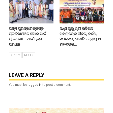
ପଦ୍ମ ପୁରସ୍କାରପ୍ରାପ୍ତ
ସନ୍ଥ ଗୁରୁ ଶ୍ରୀ ରବିଦାସ
ପ୍ରତିଭାମାନେ ସମାଜ ପାଇଁ
ମହାରାଜଙ୍କ ଜୀବନ, ଦର୍ଶନ,
ପ୍ରେରଣା – ଧର୍ମେନ୍ଦ୍ର
ସମରସତା, ସାମାଜିକ ନ୍ୟାୟ ଓ
ପ୍ରଧାନ
ମାନବତାର…
PREV
NEXT
LEAVE A REPLY
You must be
logged in
to post a comment.