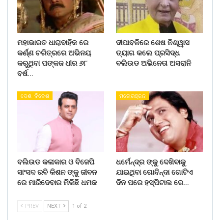
ମହାଭାରତ ଧାରାବାହିକ ରେ
ଦୀପାବଳିରେ ଶେଷ ନିଶ୍ୱାସ
କର୍ଣ୍ଣ ଚରିତ୍ରରେ ଅଭିନୟ
ତ୍ୟାଗ କଲେ ପ୍ରସିଦ୍ଧ
କରୁଥିବା ପଙ୍କଜ ଧୀର ୬୮
ବଲିଉଡ ଅଭିନେତା ଅସରାନି
ବର୍ଷ…
ଦେଶ- ବିଦେଶ
ମନୋରଞ୍ଜନ
ବଲିଉଡ କଳାକାର ଓ ବିଜେପି
ଧର୍ମେନ୍ଦ୍ର ଙ୍କୁ ଦେଖିବାକୁ
ସାଂସଦ ରବି କିଶନ ଙ୍କୁ ଜୀବନ
ଯାଇଥିବା ଗୋବିନ୍ଦା ଗୋଟିଏ
ରେ ମାରିଦେବାର ମିଳିଛି ଧମକ
ଦିନ ପରେ ହସ୍ପିଟାଲ ରେ…
PREV
NEXT
1 of 2