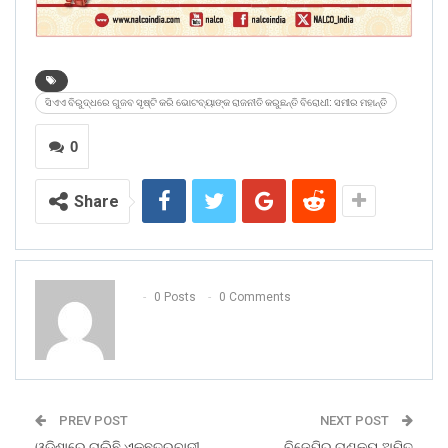
ସିଏଏ ବିରୁଦ୍ଧରେ ଗୁଜବ ସୃଷ୍ଟି କରି ଭୋଟବ୍ୟାଙ୍କ ରାଜନୀତି କରୁଛନ୍ତି ବିରୋଧୀ: ସମୀର ମହାନ୍ତି
0
Share
0 Posts
0 Comments
PREV POST
NEXT POST
ଓଡିଶାରେ ଚାଲିଛି ଏକଛତ୍ରବାଦୀ
ବିଜେପିର ଚାଣକ୍ୟ ଅମିତ