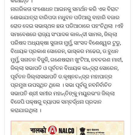
କରିଛନ୍ତି ।
ନାଗରିକତା ସଂଶୋଧନ ଆଇନକୁ ସମର୍ଥନ କରି ଏକ ବିରାଟ
ଶୋଭାଯାତ୍ରା ବାରିପଦା ମଧୁବନ ପଡିଆରୁ ବାହାରି ବଜାର
ରୋଡ ଦେଇ ସଭାସ୍ଥଳ ଛଉ ପଡିଆଠାରେ ପହଂଚିଥିଲା ।ଏହି
ସମାବେଶରେ ରାଜ୍ୟ ସଂପାଦକ କାଳନ୍ଦୀ ସାମଲ, ଜିଲ୍ଲା
ପରିଷଦ ଅଧ୍ୟକ୍ଷା ସୁଜାତା ମୁର୍ମୁ, ସାଂସଦ ବିଶେଶ୍ୱର ଟୁଡୁ,
ବିଧାୟକ ପ୍ରକାଶ ସୋରେନ, ଭାସ୍କର ମଢେଇ, ଡ.ବୁଧନ
ମୁର୍ମୁ, ସନାତନ ବିଜୁଳି, ଗଣେଷରାମ ଖୁଂଟିଆ, ନବଚରଣ ମାଝୀ,
ଜିଲ୍ଲା ସଭାପତି ଓ ପୂର୍ବତନ ବିଧାୟକ କାନ୍ଦ୍ରା ସୋରେନ,
ପୂର୍ବତନ ଜିଲ୍ଲାସଭାପତି ଡ.କୃଷ୍ନଚନ୍ଦ୍ର ମହାପାତ୍ର
ପ୍ରମୁଖ ଉପସ୍ଥିତ ଥିଲେ । ସଭା ପୂର୍ବରୁ ନବନିର୍ବାଚିତ
ସଭାପତି ଶ୍ରୀ ସମୀର ମହାନ୍ତିଙ୍କୁ ମୟୁରଭଂଜ ଜିଲ୍ଲା
ବିଜେପି ପକ୍ଷରୁ ବ୍ୟାପକ ସମ୍ବର୍ଦ୍ଧନା ପ୍ରଦାନ
କରାଯାଇଥିଲା ।