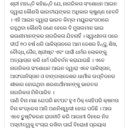
ଶ୍ରୀ ମହାନ୍ତି କହିଛନ୍ତି ଯେ, ନାଗରିକତା ସଂଶୋଧନ ଆଇନ
ଦ୍ୱାରା କୌଣସି ଭାରତୀୟଙ୍କର ଅଧିକାର କ୍ଷୁଣ୍ଣ ହେବନି
। ଏହି ଆଇନ ଦ୍ୱାରା ଭାରତ କିମ୍ବା ମୟୁରଭଂଜଠାରେ
ରହୁଥିବା କୌଣସି ଜଣେ ହେଲେ ବି ମୁସଲମାନ ଭାଇ
ଭଉଣୀମାନଙ୍କର ନାଗରିକତା ଯିବନାହିଁ । ସ୍ୱାଧୀନତା ପରେ
ଦୀର୍ଘ ୭୦ ବର୍ଷ ଧରି ପାକିସ୍ତାନରେ ଆମ ଦେଶର ହିନ୍ଦୁ, ଶିଖ,
ବୌଦ୍ଧ, ଜୈନ, ଖ୍ରୀଷ୍ଟ ଏବଂ ପାର୍ସୀ ଧର୍ମର ଲୋକଙ୍କୁ
ଅତ୍ୟାଚାର କରି ଧର୍ମ ପରିବର୍ତନ କରାଯାଇଛି । ଏବେ
ନାଗରିକତା ସଂଶୋଧନ ଆଇନ ଦ୍ୱାରା ଏବେ ପାକିସ୍ତାନ,
ଆଫଗାନିସ୍ତାନ ଓ ବାଙ୍ଗଲାଦେଶର ଧାର୍ମୀକ ଉପ୍ତିଡନର
ଶୀକାର ହୋଇଥିବା ଶରଣାର୍ଥୀମାନଙ୍କୁ ଭାରତର
ନାଗରିକତା ମିଳିପାରିବ ।
ପାଣି ବିନା ମାଛ ଯେପରି ଛଟପଟ ହୁଏ ଠିକ୍ ସେହିପରି କ୍ଷମତା
ବିନା କଂଗ୍ରେସ ଆଜି ଅଣନିଶ୍ୱାସୀ ହୋଇ ପଡିଛି । ଆଉ
ଏବେ ତୃୁଷ୍ଟିକରଣ ରାଜନୀତି କରି ଆଗାମୀ ଦିନରେ ନିଜ
ଅସ୍ତୀତ୍ୱକୁ ବଂଚାଇ ରଖିବା ପାଇଁ ବିରୋଧୀ ପ୍ରୟାସ