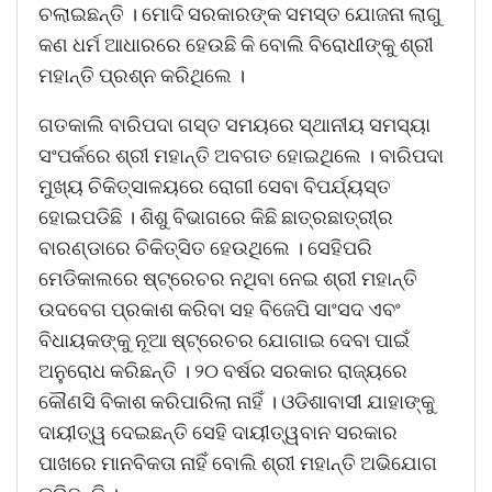
ଚଲାଇଛନ୍ତି । ମୋଦି ସରକାରଙ୍କ ସମସ୍ତ ଯୋଜନା ଲାଗୁ
କଣ ଧର୍ମ ଆଧାରରେ ହେଉଛି କି ବୋଲି ବିରୋଧୀଙ୍କୁ ଶ୍ରୀ
ମହାନ୍ତି ପ୍ରଶ୍ନ କରିଥିଲେ ।
ଗତକାଲି ବାରିପଦା ଗସ୍ତ ସମୟରେ ସ୍ଥାନୀୟ ସମସ୍ୟା
ସଂପର୍କରେ ଶ୍ରୀ ମହାନ୍ତି ଅବଗତ ହୋଇଥିଲେ । ବାରିପଦା
ମୁଖ୍ୟ ଚିକିତ୍ସାଳୟରେ ରୋଗୀ ସେବା ବିପର୍ଯ୍ୟସ୍ତ
ହୋଇପଡିଛି । ଶିଶୁ ବିଭାଗରେ କିଛି ଛାତ୍ରଛାତ୍ରୀ୍ର
ବାରଣ୍ଡାରେ ଚିକିତ୍ସିତ ହେଉଥିଲେ । ସେହିପରି
ମେଡିକାଲରେ ଷ୍ଟ୍ରେଚର ନଥିବା ନେଇ ଶ୍ରୀ ମହାନ୍ତି
ଉଦବେଗ ପ୍ରକାଶ କରିବା ସହ ବିଜେପି ସାଂସଦ ଏବଂ
ବିଧାୟକଙ୍କୁ ନୂଆ ଷ୍ଟ୍ରେଚର ଯୋଗାଇ ଦେବା ପାଇଁ
ଅନୁରୋଧ କରିଛନ୍ତି । ୨୦ ବର୍ଷର ସରକାର ରାଜ୍ୟରେ
କୌଣସି ବିକାଶ କରିପାରିଲା ନାହିଁ । ଓଡିଶାବାସୀ ଯାହାଙ୍କୁ
ଦାୟୀତ୍ୱ ଦେଇଛନ୍ତି ସେହି ଦାୟୀତ୍ୱବାନ ସରକାର
ପାଖରେ ମାନବିକତା ନାହିଁ ବୋଲି ଶ୍ରୀ ମହାନ୍ତି ଅଭିଯୋଗ