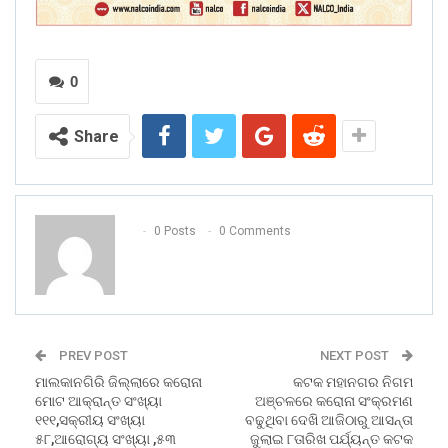
0
Share
0 Posts
0 Comments
PREV POST
NEXT POST
ମାଲକାନଗିରି ଜିଲ୍ଲାରେ କରୋନା
କଟକ ମହାନଗର ନିଗମ
ମୋଟ ଆକ୍ରାନ୍ତ ସଂଖ୍ୟା
ଅଞ୍ଚଳରେ କରୋନା ସଂକ୍ରମଣ
୧୧୧,ସକ୍ରୀୟ ସଂଖ୍ୟା
ବଢୁଥିବା ଦେଖି ଆଜିଠାରୁ ଆସନ୍ତା
୫୮,ଆରୋଗ୍ୟ ସଂଖ୍ୟା ,୫୩
ଜୁଲାଇ ୮ତାରିଖ ପର୍ଯ୍ୟନ୍ତ କଟକ