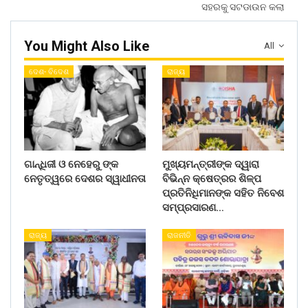
ସହରକୁ ସଟଡାଉନ କଲା
You Might Also Like
All
ଦେଶ- ବିଦେଶ
ରାଜ୍ୟ
ଗାନ୍ଧିଜୀ ଓ ନେହେରୁ ଙ୍କ
ମୁଖ୍ୟମନ୍ତ୍ରୀଙ୍କ ଦ୍ୱାରା
ନେତୃତ୍ୱରେ ଦେଶର ସ୍ୱାଧୀନତା
ବିଭିନ୍ନ କ୍ଷେତ୍ରର ଶିଳ୍ପ
ପ୍ରତିନିଧିମାନଙ୍କ ସହିତ ନିବେଶ
ସମ୍ପ୍ରସାରଣ…
ରାଜ୍ୟ
ରାଜନୀତି