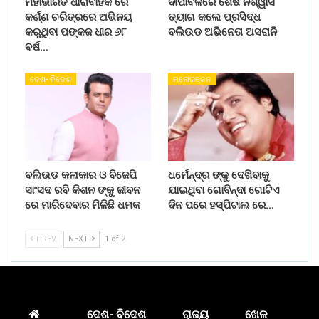
ମହାଭାରତ ଧାରାବାହିକ ରେ
ଦୀପାବଳିରେ ଶେଷ ନିଶ୍ୱାସ
କର୍ଣ୍ଣ ଚରିତ୍ରରେ ଅଭିନୟ
ତ୍ୟାଗ କଲେ ପ୍ରସିଦ୍ଧ
କରୁଥିବା ପଙ୍କଜ ଧୀର ୬୮
ବଲିଉଡ ଅଭିନେତା ଅସରାନି
ବର୍ଷ…
ଦେଶ- ବିଦେଶ
ମନୋରଞ୍ଜନ
ବଲିଉଡ କଳାକାର ଓ ବିଜେପି
ଧର୍ମେନ୍ଦ୍ର ଙ୍କୁ ଦେଖିବାକୁ
ସାଂସଦ ରବି କିଶନ ଙ୍କୁ ଜୀବନ
ଯାଇଥିବା ଗୋବିନ୍ଦା ଗୋଟିଏ
ରେ ମାରିଦେବାର ମିଳିଛି ଧମକ
ଦିନ ପରେ ହସ୍ପିଟାଲ ରେ…
PREV
NEXT
1 of 2
ଦେଶ- ବିଦେଶ
ରାଜ୍ୟ
ଖେଳ