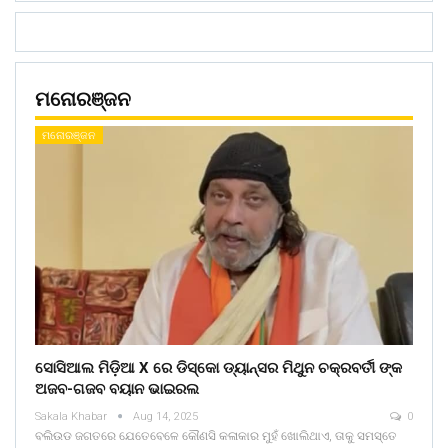
ମନୋରଞ୍ଜନ
ମନୋରଞ୍ଜନ
ସୋସିଆଲ ମିଡ଼ିଆ X ରେ ଡିସ୍କୋ ଡ୍ୟାନ୍ସର ମିଥୁନ ଚକ୍ରବର୍ତୀ ଙ୍କ
ଅଜବ-ଗଜବ ବୟାନ ଭାଇରଲ
Sakala Khabar
Aug 14, 2025
0
ବଲିଉଡ ଜଗତରେ ଯେତେବେଳେ କୌଣସି କଳାକାର ମୁହଁ ଖୋଲିଥାଏ, ତାକୁ ସମସ୍ତେ