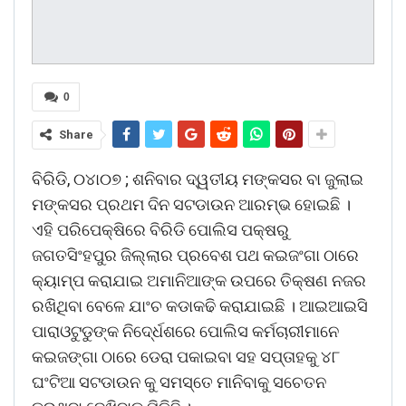
0
Share
ବିରିଡି, ୦୪ା୦୭ ; ଶନିବାର ଦ୍ୱତୀୟ ମଙ୍କସର ବା ଜୁଲାଇ
ମଙ୍କସର ପ୍ରଥମ ଦିନ ସଟଡାଉନ ଆରମ୍ଭ ହୋଇଛି ।
ଏହି ପରିପେକ୍ଷିରେ ବିରିଡି ପୋଲିସ ପକ୍ଷରୁ
ଜଗତସିଂହପୁର ଜିଲ୍ଲାର ପ୍ରବେଶ ପଥ କଇଜଂଗା ଠାରେ
କ୍ୟାମ୍ପ କରାଯାଇ ଅମାନିଆଙ୍କ ଉପରେ ତିକ୍ଷଣ ନଜର
ରଖିଥିବା ବେଳେ ଯାଂଚ କଡାକଢି କରାଯାଇଛି । ଆଇଆଇସି
ପାରାଓଟୁଡୁଙ୍କ ନିଦେ୍ର୍ଧଶରେ ପୋଲିସ କର୍ମଚାରୀମାନେ
କଇଜଙ୍ଗା ଠାରେ ଡେରା ପକାଇବା ସହ ସପ୍ତାହକୁ ୪୮
ଘଂଟିଆ ସଟଡାଉନ କୁ ସମସ୍ତେ ମାନିବାକୁ ସଚେତନ