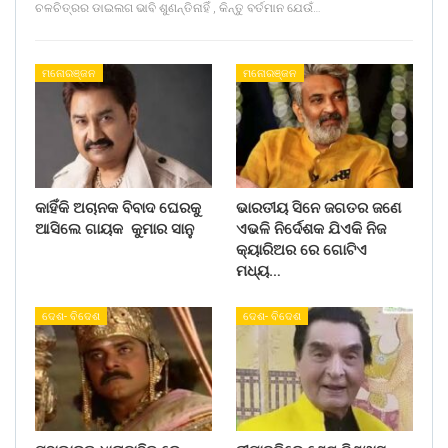
ଚଳଚିତ୍ରର ଡାଇଲଗ ଭାବି ଶୁଣନ୍ତିନାହିଁ , କିନ୍ତୁ ବର୍ତମାନ ଯେଉଁ…
ମନୋରଞ୍ଜନ
ମନୋରଞ୍ଜନ
କାହିଁକି ଅଚାନକ ବିବାଦ ଘେରକୁ
ଭାରତୀୟ ସିନେ ଜଗତର ଜଣେ
ଆସିଲେ ଗାୟକ କୁମାର ସାନୁ
ଏଭଳି ନିର୍ଦେଶକ ଯିଏକି ନିଜ
କ୍ୟାରିଅର ରେ ଗୋଟିଏ
ମଧ୍ୟ…
ଦେଶ- ବିଦେଶ
ଦେଶ- ବିଦେଶ