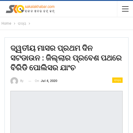
Home
ରାଜ୍ୟ
ଦ୍ୱତୀୟ ମାସର ପ୍ରଥମ ଦିନ
ସଟଡାଉନ : ଜିଲ୍ଲାର ପ୍ରବେଶ ପଥରେ
ବିରିଡି ପୋଲିସର ଯାଂଚ
ରାଜ୍ୟ
On
Jul 4, 2020
By