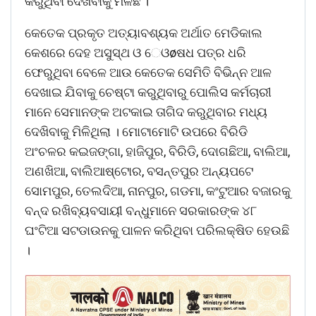
କରୁଥିବା ଦେଖିବାକୁ ମିଳିଛି ।
କେତେକ ପ୍ରକୃତ ଅତ୍ୟାବଶ୍ୟକ ଅର୍ଥାତ ମେଡିକାଲ
କେଶରେ ଦେହ ଅସୁସ୍ଥ ଓ େଓøଷଧ ପତ୍ର ଧରି
ଫେରୁଥିବା ବେଳେ ଆଉ କେତେକ ସେମିତି ବିଭିନ୍ନ ଆଳ
ଦେଖାଇ ଯିବାକୁ ଚେଷ୍ଟା କରୁଥିବାରୁ ପୋଲିସ କର୍ମଚାରୀ
ମାନେ ସେମାନଙ୍କ ଅଟକାଇ ତାଗିଦ କରୁଥିବାର ମଧ୍ୟ
ଦେଖିବାକୁ ମିଳିଥିଲା । ମୋଟାମୋଟି ଉପରେ ବିରିଡି
ଅଂଚଳର କଇଜଙ୍ଗା, ହାଜିପୁର, ବିରିଡି, ଦୋଗଛିଆ, ବାଲିଆ,
ଅଣଖିଆ, ବାଲିଆଷ୍ଟୋର, ବସନ୍ତପୁର ଅନ୍ୟପଟେ
ସୋମପୁର, ତେଲଦିଆ, ନାନପୁର, ଗଡମା, କଂଟୁଆର ବଜାରକୁ
ବନ୍ଦ ରଖିବ୍ୟବସାୟୀ ବନ୍ଧୁମାନେ ସରକାରଙ୍କ ୪୮
ଘଂଟିଆ ସଟଡାଉନକୁ ପାଳନ କରିଥିବା ପରିଲକ୍ଷିତ ହେଉଛି
।