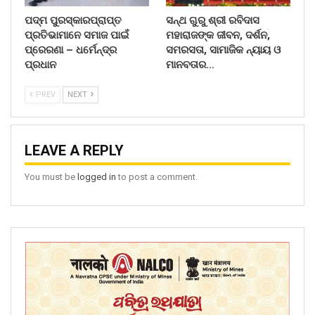
ପଦ୍ମ ପୁରସ୍କାରପ୍ରାପ୍ତ
ସନ୍ଥ ଗୁରୁ ଶ୍ରୀ ରବିଦାସ
ପ୍ରତିଭାମାନେ ସମାଜ ପାଇଁ
ମହାରାଜଙ୍କ ଜୀବନ, ଦର୍ଶନ,
ପ୍ରେରଣା – ଧର୍ମେନ୍ଦ୍ର
ସମରସତା, ସାମାଜିକ ନ୍ୟାୟ ଓ
ପ୍ରଧାନ
ମାନବତାର…
PREV
NEXT
LEAVE A REPLY
You must be
logged in
to post a comment.