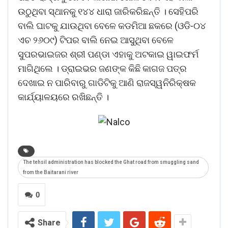
ଉଠୁଥିବା ସ୍ଥାନକୁ ୧୪୪ ଧାରା ଜାରିକରିଛନ୍ତି । ସେହିପରି
ବାଲି ଘାଟକୁ ଯାଉଥିବା ବେଳେ କଡମିଆ ଛକରେ (ଓଡି-୦୪
ଏଚ ୨୬୦୯) ଟିପର ବାଲି ନେଇ ଆସୁଥିବା ବେଳେ
ସୁପରଭାଇଜର ଶ୍ରୀ ପଣ୍ଡା ଏହାକୁ ଅଟକାଇ ୱାଇଫର୍ମ
ମାଗିଥିଲେ । ଡ୍ରାଇଭର ଜଣଙ୍କ କିଛି କାଗଜ ପତ୍ର
ଦେଖାଇ ନ ପାରିବାରୁ ଗାଡିଟିକୁ ଆଣି ରାଜସ୍ୱନିରିକ୍ଷକ
କାର୍ଯ୍ୟାଳୟରେ ରଖିଛନ୍ତି ।
The tehsil administration has blocked the Ghat road from smuggling sand
from the Baitarani river
0
Share