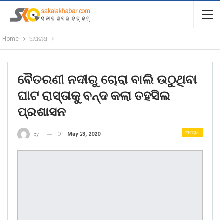
Home
ଅପରାଧ
ବୈତରଣୀ ନଦୀରୁ ଚୋରା ବାଲି ଉଠୁଥିବା
ଘାଟ ରାସ୍ତାକୁ ବନ୍ଦ କଲା ତହସିଲ
ପ୍ରଶାସନ
ଅପରାଧ
On
May 23, 2020
By