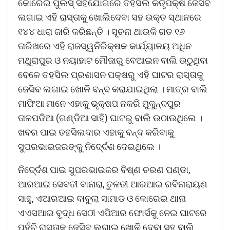
କୋରେଇ ପୁଲିସ୍ ସହଯୋଗରେ ତହସିଲ କର୍ତୃପକ୍ଷ ଜେସିବ
ଲଗାଇ ଏହି ରାସ୍ତାକୁ ଖୋଲିଦେବା ସହ ଉକ୍ତ ସ୍ଥାନରେ
୧୪୪ ଧାରା ଜାରି କରିଛନ୍ତି । ସୂଚନା ଥାଉକି ଗତ ୧୬
ତାରିଖରେ ଏହି ରାଜସ୍ୱନିରିକ୍ଷକ କାର୍ଯ୍ୟାଳୟ ଅଧିନ
ମଥୁରାପୁର ଓ ନୟାହାଟ ମୌଜାରୁ ବେଆଇନ ବାଲି ଉଠୁଥିବା
ବେଳେ ତହସିଲ ପ୍ରଶାସନ ପକ୍ଷରୁ ଏହି ଘାଟର ରାସ୍ତାକୁ
ଜେସିବ ଲଗାଇ ଖୋଳି ବନ୍ଦ କରାଯାଇଥିଲା । ମାତ୍ର ବାଲି
ମାଫିଆ ମାନେ ଏହାକୁ ଭୃକ୍ଷପ ନକରି ମୁକୁନ୍ଦପୁର
ତାଳପଡିଆ (ଗଣ୍ଡିଆ ସାହି) ଘାଟରୁ ବାଲି ଉଠାଉଥିଲେ ।
ଖବର ପାଇ ତହସିଲଦାର ଏହାକୁ ବନ୍ଦ କରିବାକୁ
ସୁପରଭାଇଜରଙ୍କୁ ନିଦେ୍ର୍ଦଶ ଦେଇଥିଲେ ।
ନିଦେ୍ର୍ଦଶ ପାଇ ସୁପରଭାଇଜର ବିଷ୍ଣ ଚରଣ ପଣ୍ଡା,
ଆରଆଇ ସେବତୀ ବାନାରା, ତୁଳତୀ ଆରଆଇ ରବିନାରାୟଣ
ସାହୁ, ଏଆରଆଇ ବାବୁଲା ସାମାଡ ଓ କୋରେଇ ଥାନା
ଏଏସଆଇ ବୃଦ୍ଧ ସେଠୀ ଏପିଆର ଫୋର୍ସକୁ ନେଇ ଘାଟରେ
ପହଁଚି ରାସ୍ତାକୁ ଜେସିବ ଲଗାଇ ଖୋଳି ଦେବା ସହ ବାଲି