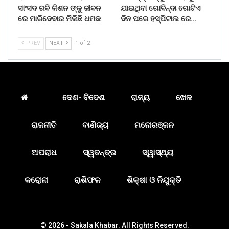
ସାଂସଦ ରବି କିଶନ ଙ୍କୁ ଜୀବନ
ଯାଇଥିବା ଗୋବିନ୍ଦା ଗୋଟିଏ
ରେ ମାରିଦେବାର ମିଳିଛି ଧମକ
ଦିନ ପରେ ହସ୍ପିଟାଲ ରେ…
PREV
NEXT
1 of 2
ଦେଶ- ବିଦେଶ
ରାଜ୍ୟ
ଖେଳ
ରାଜନୀତି
ବାଣିଜ୍ୟ
ମନୋରଞ୍ଜନ
ଅପରାଧ
ସ୍ୱତନ୍ତ୍ର
ସ୍ୱାସ୍ଥ୍ୟ
କରୋନା
ରାଶିଫଳ
ଶିକ୍ଷା ଓ ନିଯୁକ୍ତି
© 2026 - Sakala Khabar. All Rights Reserved.