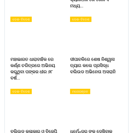
ମଧ୍ୟ…
ଦେଶ- ବିଦେଶ
ଦେଶ- ବିଦେଶ
ମହାଭାରତ ଧାରାବାହିକ ରେ
ଦୀପାବଳିରେ ଶେଷ ନିଶ୍ୱାସ
କର୍ଣ୍ଣ ଚରିତ୍ରରେ ଅଭିନୟ
ତ୍ୟାଗ କଲେ ପ୍ରସିଦ୍ଧ
କରୁଥିବା ପଙ୍କଜ ଧୀର ୬୮
ବଲିଉଡ ଅଭିନେତା ଅସରାନି
ବର୍ଷ…
ଦେଶ- ବିଦେଶ
ମନୋରଞ୍ଜନ
ବଲିଉଡ କଳାକାର ଓ ବିଜେପି
ଧର୍ମେନ୍ଦ୍ର ଙ୍କୁ ଦେଖିବାକୁ