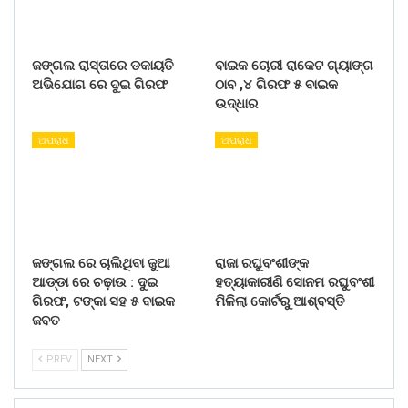
ଜଙ୍ଗଲ ରାସ୍ତାରେ ଡକାୟତି
ବାଇକ ଚୋରୀ ରାକେଟ ଗ୍ୟାଙ୍ଗ
ଅଭିଯୋଗ ରେ ଦୁଇ ଗିରଫ
ଠାବ ,୪ ଗିରଫ ୫ ବାଇକ
ଉଦ୍ଧାର
ଅପରାଧ
ଅପରାଧ
ଜଙ୍ଗଲ ରେ ଚାଲିଥିବା ଜୁଆ
ରାଜା ରଘୁବଂଶୀଙ୍କ
ଆଡ୍ଡା ରେ ଚଢ଼ାଉ : ଦୁଇ
ହତ୍ୟାକାରୀଣି ସୋନମ ରଘୁବଂଶୀ
ଗିରଫ, ଟଙ୍କା ସହ ୫ ବାଇକ
ମିଳିଲା କୋର୍ଟରୁ ଆଶ୍ବସ୍ତି
ଜବତ
PREV
NEXT