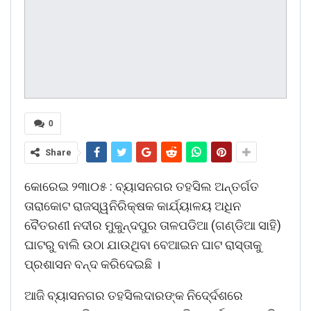
0
Share
କୋରେଇ ୨୩ା୦୫ : ବ୍ୟାସନଗର ତହସିଲ ଅନ୍ତର୍ଗତ
ତାରାକୋଟ ରାଜସ୍ୱନିରିକ୍ଷକ କାର୍ଯ୍ୟାଳୟ ଅଧିନ
ବୈତରଣୀ ନଦୀର ମୁକୁନ୍ଦପୁର ତାଳପଡିଆ (ଗଣ୍ଡିଆ ସାହି)
ଘାଟରୁ ବାଲି ଉଠା ଯାଉଥିବା ବେଆଇନ ଘାଟ ରାସ୍ତାକୁ
ପ୍ରଶାସନ ବନ୍ଦ କରିଦେଇଛି ।
ଆଜି ବ୍ୟାସନଗର ତହସିଲଦାରଙ୍କ ନିଦେ୍ର୍ଦଶରେ