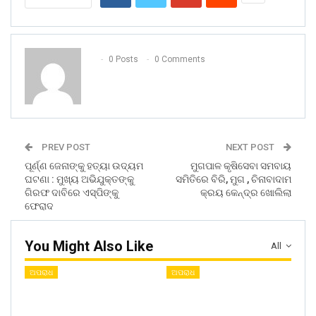
0 Posts
0 Comments
PREV POST
NEXT POST
ପୂର୍ଣ୍ଣ ଜେନାଙ୍କୁ ହତ୍ୟା ଉଦ୍ୟମ
ମୁଗପାଳ କୃଷିସେବା ସମବାୟ
ଘଟଣା : ମୁଖ୍ୟ ଅଭିଯୁକ୍ତଙ୍କୁ
ସମିତିରେ ବିରି, ମୁଗ , ଚିନାବାଦାମ
ଗିରଫ ଦାବିରେ ଏସ୍‌ପିଙ୍କୁ
କ୍ରୟ କେନ୍ଦ୍ର ଖୋଲିଲା
ଫେରାଦ
You Might Also Like
All
ଅପରାଧ
ଅପରାଧ