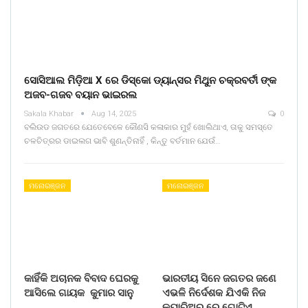
ସୋସିଆଲ ମିଡ଼ିଆ X ରେ ଡିସ୍କୋ ଡ୍ୟାନ୍ସର ମିଥୁନ ଚକ୍ରବର୍ତୀ ଙ୍କ
ଅଜବ-ଗଜବ ବୟାନ ଭାଇରଲ
Sakala Khabar
Aug 14, 2025
0
ବଲିଉଡ ଜଗତରେ ଯେତେବେଳେ କୌଣସି କଳାକାର ମୁହଁ ଖୋଲିଥାଏ, ତାକୁ ସମସ୍ତେ
ଚଳଚିତ୍ରର ଡାଇଲଗ ଭାବି ଶୁଣନ୍ତିନାହିଁ , କିନ୍ତୁ ବର୍ତମାନ ଯେଉଁ…
ମନୋରଞ୍ଜନ
ମନୋରଞ୍ଜନ
କାହିଁକି ଅଚାନକ ବିବାଦ ଘେରକୁ
ଭାରତୀୟ ସିନେ ଜଗତର ଜଣେ
ଆସିଲେ ଗାୟକ କୁମାର ସାନୁ
ଏଭଳି ନିର୍ଦେଶକ ଯିଏକି ନିଜ
କ୍ୟାରିଅର ରେ ଗୋଟିଏ