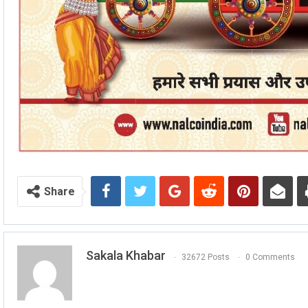
Share
Sakala Khabar
32672 Posts
0 Comments