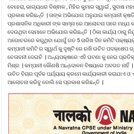
ବେହେରା, ଭାଗ୍ୟଧର ବିଶ୍ଵାଳ , ମିହିର କୁମାର ସ୍ୱାଇଁ , ସୁବାଷ 
ପ୍ରକାଶ କରିଛନ୍ତି | ତାଙ୍କ ଅଭିଯୋଗ ଅନୁଯାଇ କମ୍ପାନୀ କ୍ଷ
ପ୍ରଶାସନିକ ଅଧିକାରୀ ଙ୍କ ସାମ୍ନା ରେ ଆଲୋଚନା ପରେ ମଧ୍ଯ କମି
ଦେଉଥିବା ସେମାନେ ଅଭିଯୋଗ କରିଛନ୍ତି | ଠିକା କାର୍ଯ୍ୟ ଠାରୁ ନିଯ
ଅଗୋଚରରେ କରୁଥିବା ଯୋଗୁଁ ଗତ 5 ତାରିଖ ଦିନ କମିଟି ପକ୍ଷ୍ୟରୁ 
କମ୍ପାନୀ କମିଟି ର ସ୍ୱାର୍ଥ କୁ ଦୃଷ୍ଟି ରେ ରଖି ଉଚିତ ପଦକ୍ଷେ
ଚେତାବନୀ ଦେଇଚି | ଅନ୍ୟପକ୍ଷରେ ଏହି ଘଟଣା କୁ ନେଇ ପ୍ରତିକ୍ରି
ମିଶ୍ର | କମ୍ପାନୀ କୌଣଷି ଆନ୍ଦୋଳନ ବିଷୟରେ ଅବଗତ ନାହିଁ
ଉଚିତ ବିଚାର ପୂର୍ବକ ପର୍ଯ୍ୟାୟ କ୍ରମେ କାର୍ଯ୍ୟକାରୀ କରାଯାଏ
ଆଲୋଚନା କରିବୁ ବୋଲି ସେ ପ୍ରକାଶ କରିଛନ୍ତି |