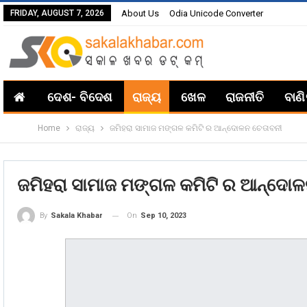
FRIDAY, AUGUST 7, 2026
About Us
Odia Unicode Converter
ଦେଶ- ବିଦେଶ
ରାଜ୍ୟ
ଖେଳ
ରାଜନୀତି
ବାଣ
Home
ରାଜ୍ୟ
ଜମିହରା ସାମାଜ ମଙ୍ଗଳ କମିଟି ର ଆନ୍ଦୋଳନ ଚେତାବନୀ
ଜମିହରା ସାମାଜ ମଙ୍ଗଳ କମିଟି ର ଆନ୍ଦୋଳ
On
Sep 10, 2023
By
Sakala Khabar