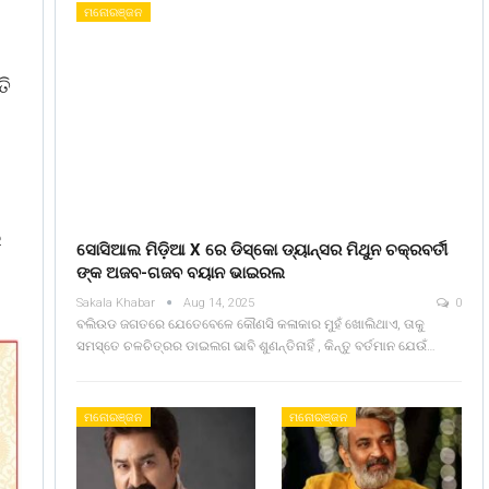
ମନୋରଞ୍ଜନ
ତି
ର
ସୋସିଆଲ ମିଡ଼ିଆ X ରେ ଡିସ୍କୋ ଡ୍ୟାନ୍ସର ମିଥୁନ ଚକ୍ରବର୍ତୀ
ଙ୍କ ଅଜବ-ଗଜବ ବୟାନ ଭାଇରଲ
Sakala Khabar
Aug 14, 2025
0
ବଲିଉଡ ଜଗତରେ ଯେତେବେଳେ କୌଣସି କଳାକାର ମୁହଁ ଖୋଲିଥାଏ, ତାକୁ
ସମସ୍ତେ ଚଳଚିତ୍ରର ଡାଇଲଗ ଭାବି ଶୁଣନ୍ତିନାହିଁ , କିନ୍ତୁ ବର୍ତମାନ ଯେଉଁ…
ମନୋରଞ୍ଜନ
ମନୋରଞ୍ଜନ