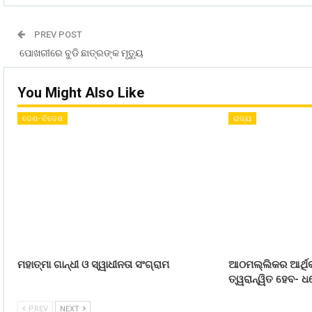
PREV POST
ପୋଖରୀରେ ବୁଡି ଛାତ୍ରଙ୍କ ମୃତ୍ୟୁ
You Might Also Like
ଦେଶ- ବିଦେଶ
ରାଜ୍ୟ
ମହାତ୍ମା ଗାନ୍ଧୀ ଓ ସ୍ୱାଧୀନତା ସଂଗ୍ରାମ
ଆଠମଲ୍ଲିକର ଆର୍ଥିକ
ତ୍ୱରାନ୍ୱିତ ହେବ- ଧର
PREV
NEXT