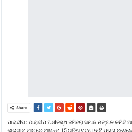
Share
ପାରାଦୀପ : ପାରାଦୀପ ଅଧୀନସ୍ଥ ଜମିହରା ସମାଜ ମଙ୍ଗଳ କମିଟି ଆ
କାରଖାନା ଆଗରେ ଆସନ୍ତା 15 ତାରିଖ ସୁଦ୍ଧା ଦାବି ପୂରଣ ନହେଲ