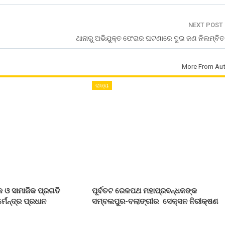
NEXT POST
ଥାନାରୁ ଅଭିଯୁକ୍ତ ଫେରାର ଘଟଣାରେ ଦୁଇ ଜଣ ନିଲମ୍ବ
More From Aut
ରାଜ୍ୟ
 ଓ ସାମାଜିକ ପ୍ରଗତି
ପୂର୍ବତଟ ରେଳପଥ ମହାପ୍ରବନ୍ଧକଙ୍କ
୍ମେନ୍ଦ୍ର ପ୍ରଧାନ
ସମ୍ବଲପୁର-ବଲାଙ୍ଗୀର ସେକ୍ସନ ନିରୀକ୍ଷଣ