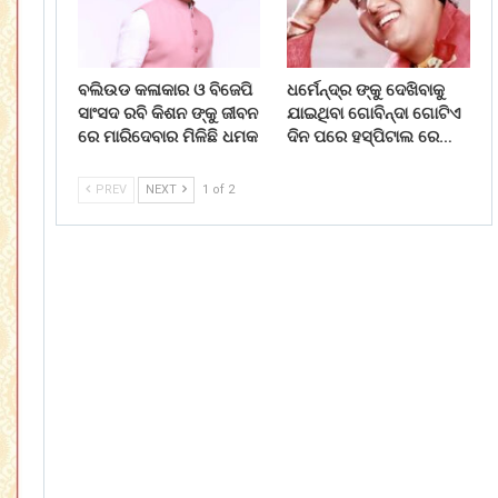
ବଲିଉଡ କଳାକାର ଓ ବିଜେପି
ଧର୍ମେନ୍ଦ୍ର ଙ୍କୁ ଦେଖିବାକୁ
ସାଂସଦ ରବି କିଶନ ଙ୍କୁ ଜୀବନ
ଯାଇଥିବା ଗୋବିନ୍ଦା ଗୋଟିଏ
ରେ ମାରିଦେବାର ମିଳିଛି ଧମକ
ଦିନ ପରେ ହସ୍ପିଟାଲ ରେ…
PREV
NEXT
1 of 2