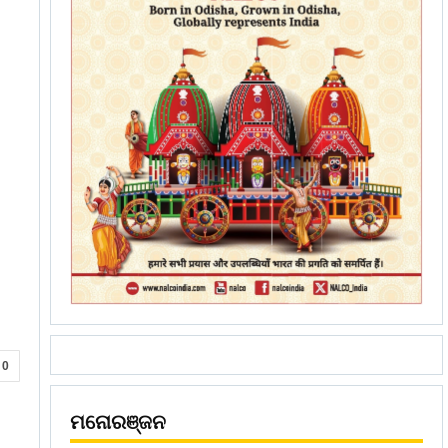
0
ମନୋରଞ୍ଜନ