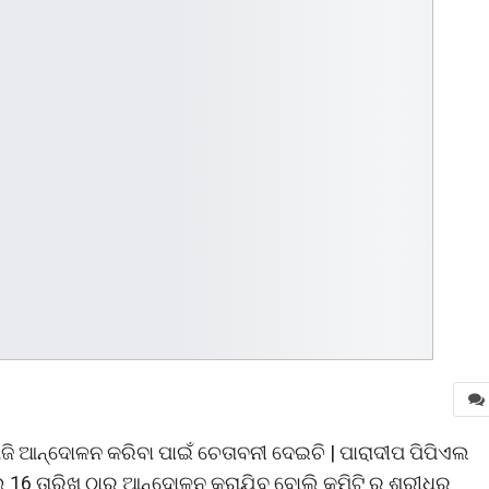
ଜି ଆନ୍ଦୋଳନ କରିବା ପାଇଁ ଚେତାବନୀ ଦେଇଚି | ପାରାଦୀପ ପିପିଏଲ
େ 16 ତାରିଖ ଠାରୁ ଆନ୍ଦୋଳନ କରାଯିବ ବୋଲି କମିଟି ର ଶ୍ରୀଧର