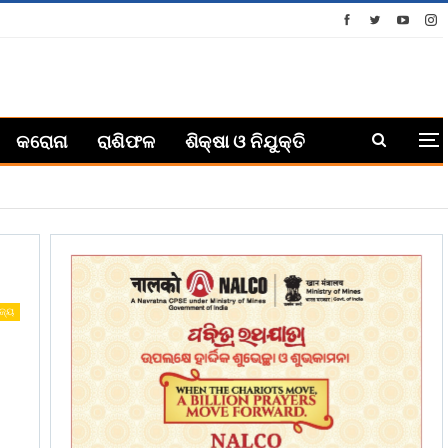
କରୋନା
ରାଶିଫଳ
ଶିକ୍ଷା ଓ ନିଯୁକ୍ତି
ଜ୍ୟ