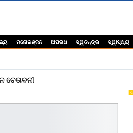
ିଜ୍ୟ
ମନୋରଞ୍ଜନ
ଅପରାଧ
ସ୍ୱତନ୍ତ୍ର
ସ୍ୱାସ୍ଥ୍ୟ
ନ ଚେତାବନୀ
ରା