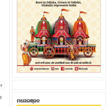
0
ା
ମନୋରଞ୍ଜନ