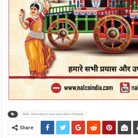
ପିପିଲି :ମହିଳା ମହାସଂଘ ଘରେ ଘରେ ପରିବା ପଂହଚାଇଲା
Share