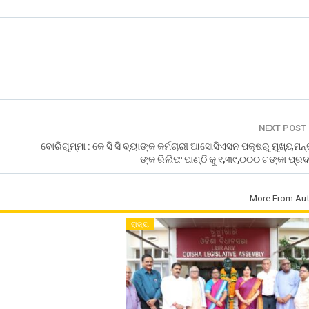
NEXT POST
ବୋରିଗୁମ୍ମା : କେ ସି ସି ବ୍ୟାଙ୍କ କର୍ମଚାରୀ ଆସୋସିଏସନ ପକ୍ଷରୁ ମୁଖ୍ୟମନ୍
ଙ୍କ ରିଲିଫ ପାଣ୍ଠି କୁ ୧,୩୯,୦୦୦ ଟଙ୍କା ପ୍ର
More From Aut
ରାଜ୍ୟ