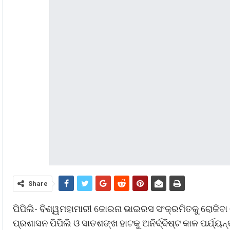
Share
ପିପିଲି- ବିଶ୍ୱମହାମାରୀ କୋରନା ଭାଇରସ ସଂକ୍ରମିତକୁ ରୋକିବା 
ପ୍ରଶାସନ ପିପିଲି ଓ ସାତଶଙ୍ଖ ହାଟକୁ ଅନିର୍ଦ୍ଦିଷ୍ଟ କାଳ ପର୍ଯ୍ୟନ୍