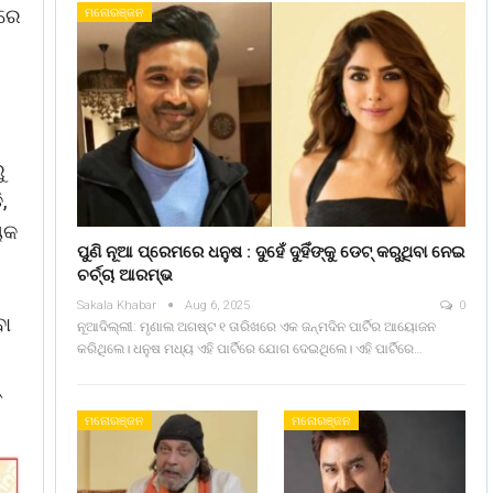
ପରେ
ମନୋରଞ୍ଜନ
ୁ
,
ାୟକ
ପୁଣି ନୂଆ ପ୍ରେମରେ ଧନୁଷ : ଦୁହେଁ ଦୁହିଁଙ୍କୁ ଡେଟ୍ କରୁଥିବା ନେଇ
ଚର୍ଚ୍ଚା ଆରମ୍ଭ
Sakala Khabar
Aug 6, 2025
0
ବା
ନୂଆଦିଲ୍ଲୀ: ମୃଣାଲ ଅଗଷ୍ଟ ୧ ତାରିଖରେ ଏକ ଜନ୍ମଦିନ ପାର୍ଟିର ଆୟୋଜନ
କରିଥିଲେ। ଧନୁଷ ମଧ୍ୟ ଏହି ପାର୍ଟିରେ ଯୋଗ ଦେଇଥିଲେ। ଏହି ପାର୍ଟିରେ…
ମନୋରଞ୍ଜନ
ମନୋରଞ୍ଜନ