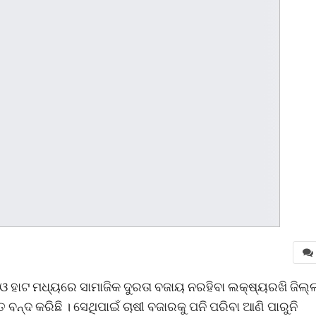
ଓ ହାଟ ମଧ୍ୟରେ ସାମାଜିକ ଦୁରତା ବଜାୟ ନରହିବା ଲକ୍ଷ୍ୟରଖି ଜିଲ୍ଲ
ତ ବନ୍ଦ କରିଛି । ସେଥିପାଇଁ ଚାଷୀ ବଜାରକୁ ପନି ପରିବା ଆଣି ପାରୁନି