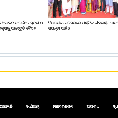
୨୬ ପାଳନ ସଂପର୍କରେ ସୂଚନା ଓ
ବିଧାନସଭା ପରିସରରେ ପଣ୍ଡିତ ନୀଳକଣ୍ଠ ଦାସ
କ୍ଷରୁ ପ୍ରସ୍ତୁତି ବୈଠକ
ଜୟନ୍ତୀ ପାଳିତ
ରାଜନୀତି
ବାଣିଜ୍ୟ
ମନୋରଞ୍ଜନ
ଅପରାଧ
ସ୍