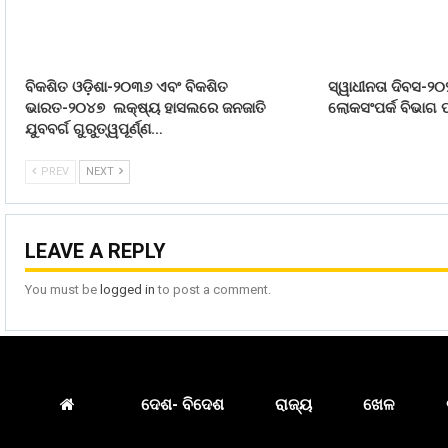
ବିକଶିତ ଓଡ଼ିଶା-୨୦୩୬ ଏବଂ ବିକଶିତ
ସ୍ୱାଧୀନତା ଦିବସ-୨୦
ଭାରତ-୨୦୪୭ ଲକ୍ଷ୍ୟ ହାସଲରେ ଜନଜାତି
ଲୋକସଂପର୍କ ବିଭାଗ ପ
ଯୁବବର୍ଗ ଗୁରୁତ୍ୱପୂର୍ଣ୍ଣ…
PREV
NEXT
LEAVE A REPLY
You must be
logged in
to post a comment.
ଦେଶ- ବିଦେଶ
ରାଜ୍ୟ
ଖେଳ