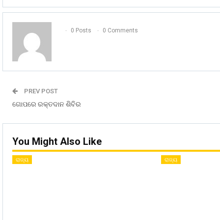
0 Posts
0 Comments
PREV POST
ଗୋପରେ ରକ୍ତଦାନ ଶିବିର
You Might Also Like
ରାଜ୍ୟ
ରାଜ୍ୟ