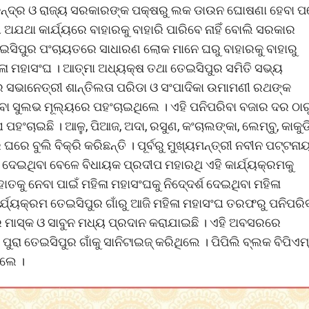
ି । କେନ୍ଦ୍ର ଓ ରାଜ୍ୟ ସରକାରଙ୍କ ପକ୍ଷରୁ ଲକ ଡାଉନ ଘୋଷଣା ହେବା 
ଥା କାର୍ଯ୍ୟରେ ବାହାରକୁ ବାହାରି ପାରିବେ ନାହିଁ ବୋଲି ସରକାର
ଲି ତେଇସିପୁର ପଂଚାୟତରେ ସାଧାରଣ ଲୋକ ମାନେ ଘରୁ ବାହାରକୁ ବାହାରୁ
ିଳା ମହାସଂଘ । ଆତ୍ମା ଅଧ୍ୟକ୍ଷ ତଥା ତେଇସିପୁର ସମିତି ସଭ୍ୟ
ସଭାନେତ୍ରୀ ଶାନ୍ତିଲତା ପରିଡା ଓ ସଂପାଦିକା ଉମାମଣୀ ରଥଙ୍କ
ା ସୁଲଭ ମୂଲ୍ୟରେ ପହଂଚାଇଥିଲେ । ଏହି ପନିପରିବା ବଜାର ଦର ଠାର
ଚାଇଛି । ଆଳୁ, ପିଆଜ, ଅଦା, ରସୁଣ, କଂଚାଲଙ୍କା, ଲେମ୍ବୁ, କାକୁଡି
ଘରେ ବୁଲି ବିକ୍ରି କରିଛନ୍ତି । ପୂର୍ବରୁ ମୁଖ୍ୟମନ୍ତ୍ରୀ ନବୀନ ପଟ୍ଟନ
ନ ଦେଇଥିବା ବେଳେ ବିଧାୟକ ପ୍ରଦୀପ ମହାରଥି ଏହି କାର୍ଯ୍ୟକ୍ରମକୁ
ାତକୁ ନେବା ପାଇଁ ମହିଳା ମହାସଂଘକୁ ନିଦେ୍ଦର୍ଶ ଦେଇଥିବା ମହିଳା
ର୍ଯ୍ୟକ୍ରମ ତେଇସିପୁର ଗାଁରୁ ଆଜି ମହିଳା ମହାସଂଘ ତରଫରୁ ପନିପରି
 ମାସ୍କ ଓ ସାବୁନ ମଧ୍ୟ ପ୍ରଦାନ କରାଯାଇଛି । ଏହି ଅବସରରେ
ୁରା ତେଇସିପୁର ଗାଁକୁ ସାନିଟାଇଜ୍ କରିଥିଲେ । ପିପିଲି ବ୍ଲକ ବିପିଏମ୍
ିଲେ ।