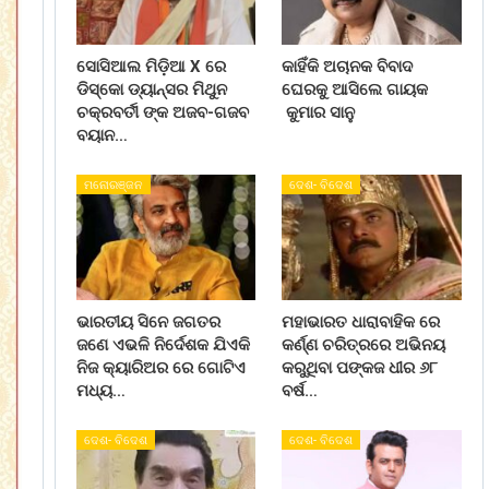
ସୋସିଆଲ ମିଡ଼ିଆ X ରେ
କାହିଁକି ଅଚାନକ ବିବାଦ
ଡିସ୍କୋ ଡ୍ୟାନ୍ସର ମିଥୁନ
ଘେରକୁ ଆସିଲେ ଗାୟକ
ଚକ୍ରବର୍ତୀ ଙ୍କ ଅଜବ-ଗଜବ
କୁମାର ସାନୁ
ବୟାନ…
ମନୋରଞ୍ଜନ
ଦେଶ- ବିଦେଶ
ଭାରତୀୟ ସିନେ ଜଗତର
ମହାଭାରତ ଧାରାବାହିକ ରେ
ଜଣେ ଏଭଳି ନିର୍ଦେଶକ ଯିଏକି
କର୍ଣ୍ଣ ଚରିତ୍ରରେ ଅଭିନୟ
ନିଜ କ୍ୟାରିଅର ରେ ଗୋଟିଏ
କରୁଥିବା ପଙ୍କଜ ଧୀର ୬୮
ମଧ୍ୟ…
ବର୍ଷ…
ଦେଶ- ବିଦେଶ
ଦେଶ- ବିଦେଶ