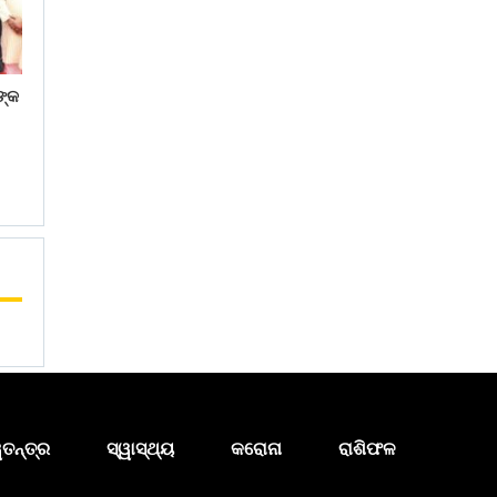
ଙ୍କ
ୱତନ୍ତ୍ର
ସ୍ୱାସ୍ଥ୍ୟ
କରୋନା
ରାଶିଫଳ