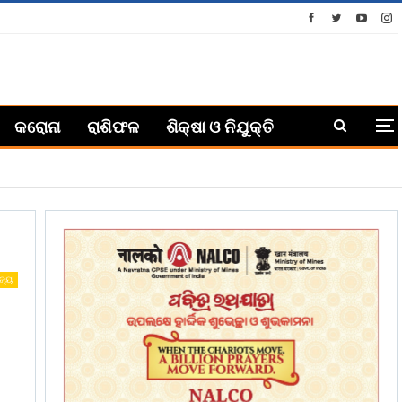
କରୋନା
ରାଶିଫଳ
ଶିକ୍ଷା ଓ ନିଯୁକ୍ତି
ଜ୍ୟ