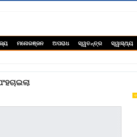
ିଜ୍ୟ
ମନୋରଞ୍ଜନ
ଅପରାଧ
ସ୍ୱତନ୍ତ୍ର
ସ୍ୱାସ୍ଥ୍ୟ
 ପଂହଚାଇଲା
ରା