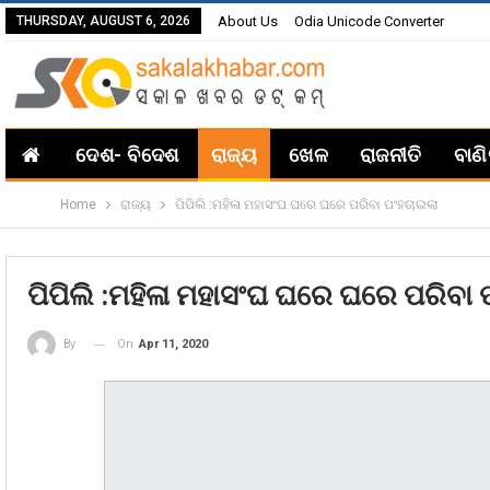
THURSDAY, AUGUST 6, 2026
About Us
Odia Unicode Converter
ଦେଶ- ବିଦେଶ
ରାଜ୍ୟ
ଖେଳ
ରାଜନୀତି
ବାଣ
Home
ରାଜ୍ୟ
ପିପିଲି :ମହିଳା ମହାସଂଘ ଘରେ ଘରେ ପରିବା ପଂହଚାଇଲା
ପିପିଲି :ମହିଳା ମହାସଂଘ ଘରେ ଘରେ ପରିବା
On
Apr 11, 2020
By