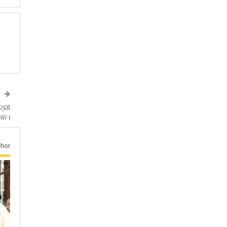
ତ୍ରୀ
ଦାନ।
hor