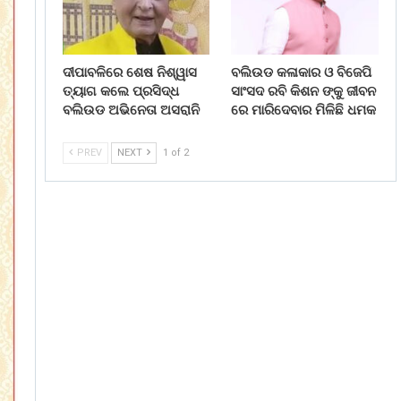
ଦୀପାବଳିରେ ଶେଷ ନିଶ୍ୱାସ
ବଲିଉଡ କଳାକାର ଓ ବିଜେପି
ତ୍ୟାଗ କଲେ ପ୍ରସିଦ୍ଧ
ସାଂସଦ ରବି କିଶନ ଙ୍କୁ ଜୀବନ
ବଲିଉଡ ଅଭିନେତା ଅସରାନି
ରେ ମାରିଦେବାର ମିଳିଛି ଧମକ
PREV
NEXT
1 of 2