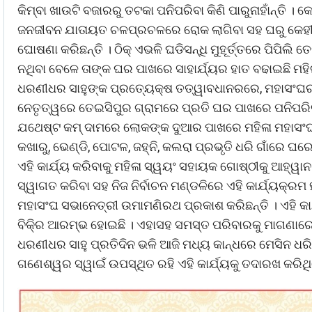
କିମ୍ବା ଖାଉଟି ବଜାରରୁ ତଟକା ପନିପରିବା କିଣି ପାରୁନାହାଁନ୍ତ
ଜନଜୀବନ ଯାତାୟତ ଚଳପ୍ରଚଳରେ ରୋକ ଲାଗିବା ସହ ଘରୁ କେହୀ ଅଯ
ଘୋଷଣା କରିଛନ୍ତି । ଠିକ୍ ଏଭଳି ଘଡିସନ୍ଧି ମୁହୂର୍ତ୍ତରେ ପିପି
ନଥିବା ବେଳେ ତାଙ୍କ ଘର ପାଖରେ ସାହାର୍ଯ୍ୟର ହାତ ବଢାଇଛି ମହ
ଧରଣୀଧର ସାହୁଙ୍କ ପ୍ରତ୍ୟେକ୍ଷ ତତ୍ୱାବଧାନରରେ, ମହାସଂଘର 
ନେତୃତ୍ୱରେ ତେଇସିପୁର ଗ୍ରାମରେ ପ୍ରତି ଘର ପାଖରେ ପନିପରିବ
ଯଥେଷ୍ଟ କମ୍ ଦାମରେ ଲୋକଙ୍କ ଦୁଆର ପାଖରେ ମହିଳା ମହାସଂଘ ପହଂ
କଖାରୁ, ଭେଣ୍ଡି, ପୋଟଳ, ଜହ୍ନି, କଲରା ପ୍ରଭୃତି ଧରି ଗାଁରେ ଘରେ 
ଏହି କାର୍ଯ୍ୟ କରିବାକୁ ମହିଳା ସ୍ୱୟଂ ସହାୟକ ଗୋଷ୍ଠୀକୁ ଆହ୍ୱା
ସ୍ୱାଗତ କରିବା ସହ ନିଜ ନିର୍ବାଚନ ମଣ୍ଡଳିରେ ଏହି କାର୍ଯ୍ୟକ୍ରମ ହ
ମହାସଂଘ ସଭାନେତ୍ରୀ ଉମାମଣିରଥ ପ୍ରକାଶ କରିଛନ୍ତି । ଏହି କା
ବିକି୍ର ଆରମ୍ଭ ହୋଇଛି । ଏହାସହ ସମସ୍ତ ପରିବାରକୁ ମାଗଣାରେ
ଧରଣୀଧର ସାହୁ ପ୍ରତିଦିନ ଭଳି ଆଜି ମଧ୍ୟ କାନ୍ଧରେ ମେସିନ ଧରି ପ
ଗଣେଶ୍ୱର ସ୍ୱାଇଁ ଉପସ୍ଥିତ ରହି ଏହି କାର୍ଯ୍ୟକୁ ତଦାରଖ କରିଥ