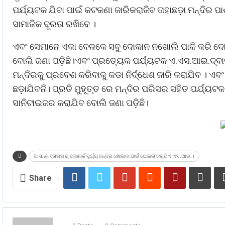
ପର୍ଯ୍ୟଟକ ଯିବା ପାଇଁ କଟକଣା ଜାରିକରାଜିବ ତାହାଛଡ଼ା ମନ୍ଦିର ପ
ସାମାଜିକ ଦୂରତା ରଖିବେ ।
ଏବଂ ସେମାନେ ଏକା ବେଳକେ ସବୁ ଦୋକାନ ନଖୋଲି ପାଳି କରି ଦୋକ
ବୋଲି ଜଣା ପଡ଼ିଛି।ଏବଂ ପ୍ରତ୍ୟେକ ପର୍ଯ୍ୟଟକ ଏ.ଏସ.ଆଇ.ଦ୍ବ
ମନ୍ଦିରକୁ ପ୍ରବେଶ କରିବାକୁ କଡା ନିର୍ଦ୍ଧେଶ ଜାରି କରାଯିବ । ଏବ
ଛଡ଼ାଯିବନି। ପ୍ରତି ମୁହୂତ୍ତ ରେ ମନ୍ଦିର ପରିସର ସହିତ ପର୍ଯ୍ୟଟ
ସାନିଟାଇଜର କରାଯିବ ବୋଲି ଜଣା ପଡ଼ିଛି।
ଆସନ୍ତା ୧ତାରିଖ ରୁ କୋଣାର୍କ ସୂର୍ଯ୍ୟ ମନ୍ଦିର ଖୋଲିବା ପାଇଁ ଯୋଜନା କରୁଛି ଏ.ଏସ.ଆଇ.।
Share