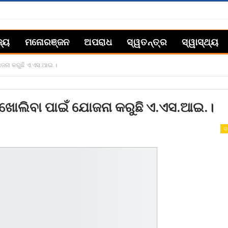
ଜ୍ୟ
ମନୋରଞ୍ଜନ
ଅପରାଧ
ସ୍ୱତନ୍ତ୍ର
ସ୍ୱାସ୍ଥ୍ୟ
ଯୋଜନା କରୁଛି ଏ.ଏସ.ଆଇ.।
ଦିର ଖୋଲିବା ପାଇଁ ଯୋଜନା କରୁଛି ଏ.ଏସ.ଆଇ.।
ରା