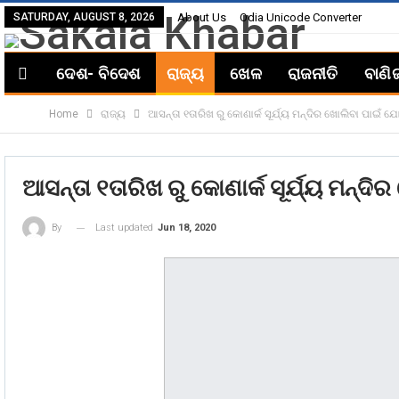
SATURDAY, AUGUST 8, 2026
About Us
Odia Unicode Converter
ଦେଶ- ବିଦେଶ
ରାଜ୍ୟ
ଖେଳ
ରାଜନୀତି
ବାଣି
Home
ରାଜ୍ୟ
ଆସନ୍ତା ୧ତାରିଖ ରୁ କୋଣାର୍କ ସୂର୍ଯ୍ୟ ମନ୍ଦିର ଖୋଲିବା ପାଇଁ 
ଆସନ୍ତା ୧ତାରିଖ ରୁ କୋଣାର୍କ ସୂର୍ଯ୍ୟ ମନ୍
Last updated
Jun 18, 2020
By