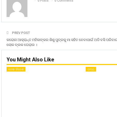
0 Posts
0 Comments
PREV POST
କରୋନା ଆକ୍ରାନ୍ତ ମହିଳାଙ୍କର ଶିଶୁ ପୁତ୍ରକୁ ମା ସହିତ ନେବାପାଇଁ ଅଡି ବସି ପରିବା
ଲୋକ ବ୍ଲକ ଘେରାଉ ।
You Might Also Like
ଦେଶ- ବିଦେଶ
ରାଜ୍ୟ