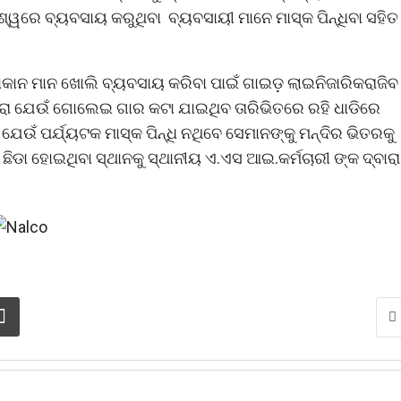
ାଶ୍ୱରେ ବ୍ୟବସାୟ କରୁଥିବା ବ୍ୟବସାୟୀ ମାନେ ମାସ୍କ ପିନ୍ଧିବା ସହିତ
ାନ ମାନ ଖୋଲି ବ୍ୟବସାୟ କରିବା ପାଇଁ ଗାଇଡ଼ ଲାଇନିଜାରିକରାଜିବ
ାରା ଯେଉଁ ଗୋଲେଇ ଗାର କଟା ଯାଇଥିବ ତାରିଭିତରେ ରହି ଧାଡିରେ
ଂ ଯେଉଁ ପର୍ଯ୍ୟଟକ ମାସ୍କ ପିନ୍ଧି ନଥିବେ ସେମାନଙ୍କୁ ମନ୍ଦିର ଭିତରକୁ
କ ଛିଡା ହୋଇଥିବା ସ୍ଥାନକୁ ସ୍ଥାନୀୟ ଏ.ଏସ ଆଇ.କର୍ମଚାରୀ ଙ୍କ ଦ୍ବାରା