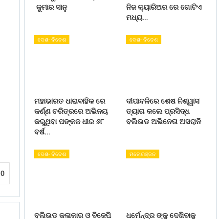
କୁମାର ସାନୁ
ନିଜ କ୍ୟାରିଅର ରେ ଗୋଟିଏ
ମଧ୍ୟ…
ଦେଶ- ବିଦେଶ
ଦେଶ- ବିଦେଶ
ମହାଭାରତ ଧାରାବାହିକ ରେ
ଦୀପାବଳିରେ ଶେଷ ନିଶ୍ୱାସ
କର୍ଣ୍ଣ ଚରିତ୍ରରେ ଅଭିନୟ
ତ୍ୟାଗ କଲେ ପ୍ରସିଦ୍ଧ
କରୁଥିବା ପଙ୍କଜ ଧୀର ୬୮
ବଲିଉଡ ଅଭିନେତା ଅସରାନି
ବର୍ଷ…
ଦେଶ- ବିଦେଶ
ମନୋରଞ୍ଜନ
0
ବଲିଉଡ କଳାକାର ଓ ବିଜେପି
ଧର୍ମେନ୍ଦ୍ର ଙ୍କୁ ଦେଖିବାକୁ