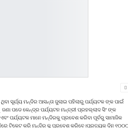
ିବା ସୂର୍ଯ୍ୟ ମନ୍ଦିର ଆସନ୍ତା ଜୁଲାଇ ପହିଲାରୁ ପର୍ଯ୍ୟଟକ ଙ୍କ ପାଇଁ
ଣା ପଡେ କେନ୍ଦ୍ର ପର୍ଯ୍ୟଟନ ମନ୍ତ୍ରୀ ପ୍ରହଲ୍ଲାଦ ସିଂ ଙ୍କ
ବ।ଏବଂ ପର୍ଯ୍ୟଟକ ମାନେ ମନ୍ଦିରକୁ ପ୍ରବେଶ କରିବା ପୂର୍ବରୁ ସାମାଜିକ
ାଇନିରେ ଟିକେଟ କରି ମନ୍ଦିର କୁ ପ୍ରବେଶ କରିବେ।ପ୍ରତ୍ୟକ ଦିନ ୧୦୦