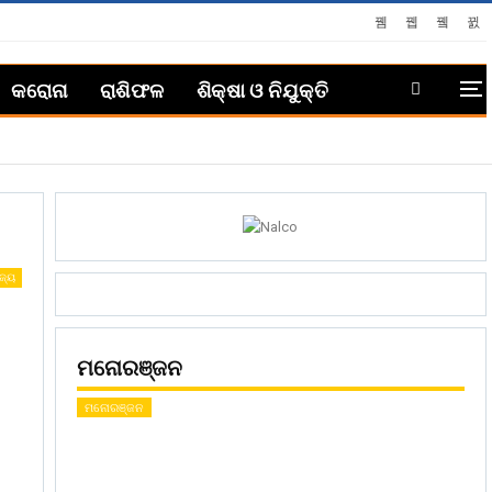
କରୋନା
ରାଶିଫଳ
ଶିକ୍ଷା ଓ ନିଯୁକ୍ତି
ଜ୍ୟ
ମନୋରଞ୍ଜନ
ମନୋରଞ୍ଜନ