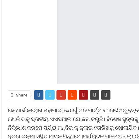
Share
କୋଣାର୍କ:କରୋନା ମହାମାରୀ ଯୋଗୁଁ ଗତ ମାର୍ଚ୍ଚ ୨୩ତାରିଖରୁ ବନ୍ଦ ଥ
ଖୋଲିବାକୁ ସ୍ତାନୀୟ ଏଏସଆଇ ଯୋଜନା କରୁଛି। ବିଶେଷ ସୁତ୍ରରୁ ଜ
ନିର୍ଦ୍ଧେଶ କ୍ରମେ ସୂର୍ଯ୍ୟ ମନ୍ଦିର କୁ ଜୁଲାଇ ୧ତାରିଖରୁ ଖୋଲାଯି
ଦୂରତା ରକ୍ଷା ସହିତ ମାସ୍କ ପିନ୍ଧିବେ।ପର୍ଯ୍ୟଟକ ମାନେ ଅନ୍ ଲ