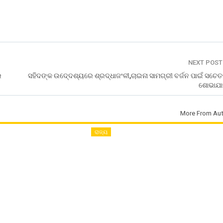
NEXT POS
ର
ସହିଦଙ୍କ ଉଦେ୍ଦଶ୍ୟରେ ଶ୍ରଦ୍ଧାଜଂଳୀ,ଚାଇନା ସାମଗ୍ରୀ ବର୍ଜନ ପାଇଁ ସଚେ
ଶୋଭାଯାତ
More From Aut
ରାଜ୍ୟ