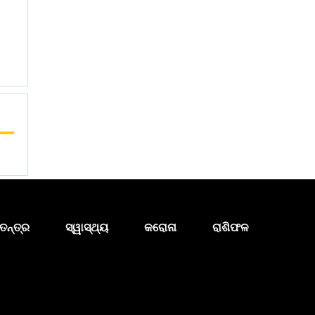
ତନ୍ତ୍ର
ସ୍ୱାସ୍ଥ୍ୟ
କରୋନା
ରାଶିଫଳ