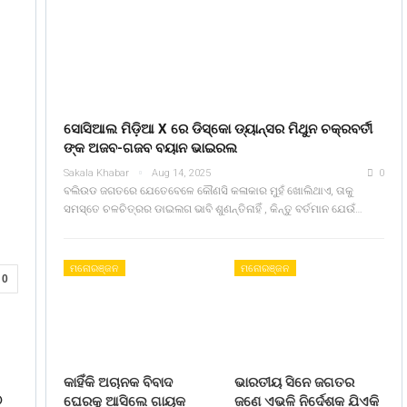
ସୋସିଆଲ ମିଡ଼ିଆ X ରେ ଡିସ୍କୋ ଡ୍ୟାନ୍ସର ମିଥୁନ ଚକ୍ରବର୍ତୀ
ଙ୍କ ଅଜବ-ଗଜବ ବୟାନ ଭାଇରଲ
Sakala Khabar
Aug 14, 2025
0
ବଲିଉଡ ଜଗତରେ ଯେତେବେଳେ କୌଣସି କଳାକାର ମୁହଁ ଖୋଲିଥାଏ, ତାକୁ
ସମସ୍ତେ ଚଳଚିତ୍ରର ଡାଇଲଗ ଭାବି ଶୁଣନ୍ତିନାହିଁ , କିନ୍ତୁ ବର୍ତମାନ ଯେଉଁ…
ମନୋରଞ୍ଜନ
ମନୋରଞ୍ଜନ
0
କାହିଁକି ଅଚାନକ ବିବାଦ
ଭାରତୀୟ ସିନେ ଜଗତର
୦
ଘେରକୁ ଆସିଲେ ଗାୟକ
ଜଣେ ଏଭଳି ନିର୍ଦେଶକ ଯିଏକି