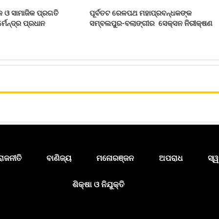
 ଓ ସାମାଜିକ ପ୍ରଗତି
ପୂର୍ବତଟ ରେଳପଥ ମହାପ୍ରବନ୍ଧକଙ୍କ
୍ମେନ୍ଦ୍ର ପ୍ରଧାନ
ସମ୍ବଲପୁର-ବଲାଙ୍ଗୀର ସେକ୍ସନ ନିରୀକ୍ଷଣ
ରାଜନୀତି
ବାଣିଜ୍ୟ
ମନୋରଞ୍ଜନ
ଅପରାଧ
ସ୍ୱ
ଶିକ୍ଷା ଓ ନିଯୁକ୍ତି