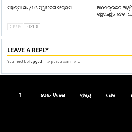
ମହାତ୍ମା ଗାନ୍ଧୀ ଓ ସ୍ୱାଧୀନତା ସଂଗ୍ରାମ
ଆଠମଲ୍ଲିକର ଆର୍ଥିକ
ତ୍ୱରାନ୍ୱିତ ହେବ- ଧର
PREV
NEXT
LEAVE A REPLY
You must be
logged in
to post a comment.
ଦେଶ- ବିଦେଶ
ରାଜ୍ୟ
ଖେଳ