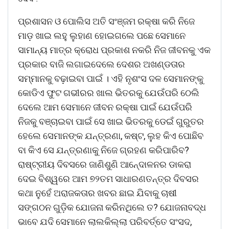
ପ୍ରଶାସନ ଓ ପୋଲିସ ଅତି ସଂଞ୍ଜମ ରକ୍ଷା କରି ନିଜେ
ମାଡ଼ ଖାଇ ଲହୁ ଲୁହାଣ ହୋଇଗଲେ ପଛେ ସେମାନେ
ସାମାନ୍ୟ ମାତ୍ର କ୍ରୋଧ ପ୍ରକାଶ ନକରି ନିଜ ଜୀବନକୁ ଏକ
ପ୍ରକାର ବାଜି ଲଗାଇଦେଲେ ଦେଶର ଅଖଣ୍ଡତାର
ସମ୍ମାନକୁ ବଢ଼ାଇବା ପାଇଁ । ଏହି ନୃଶଂସ ଦଳ ସେମାନଙ୍କୁ
କୋଡିଏ ଫୁଟ ଗଭୀରର ଖାଲ ଭିତରକୁ ଯେଉଁପରି ଠେଲି
ଦେଲେ ଆମ ସେମାନେ ଜୀବନ ରକ୍ଷା ପାଇଁ ଯେଉଁପରି
ନିଜକୁ ବଞ୍ଚାଇବା ପାଇଁ ସେ ଖାଇ ଭିତରକୁ ଡେଇଁ ଗୁରୁତର
ହେଲେ ସେମାନଙ୍କ ଯନ୍ତ୍ରଣା, କଷ୍ଟ, ଲୁହ କିଏ ପୋଛିବ
ବା କିଏ ସେ ଯନ୍ତ୍ରଣାକୁ ନିଜେ ଗ୍ରହଣ କରିପାରିବ?
ରାଷ୍ଟ୍ରୀୟ ଦିବସରେ ଜାଣିଶୁଣି ଆନେ୍ଦାଳନର ଡାକରା
ଦେଇ ବିଶ୍ୱରେ ଆମ ୭୨ତମ ସାଧାରଣତନ୍ତ୍ର ଦିବସର
କଥା ନୁହେଁ ଅରାଜକତାର ଖବର ଛାଇ ଯିବାକୁ ଚାଷୀ
ସଙ୍ଗଠନ ଗୁଡ଼ିକ ଯୋଜନା କରିନଥିଲେ ତ? ଯୋଜନାବଦ୍ଧ
ଭାବେ ଯଦି ସେମାନେ ଲାଲକିଲ୍ଲା ପରିବର୍ତ୍ତେ ସଂସଦ,