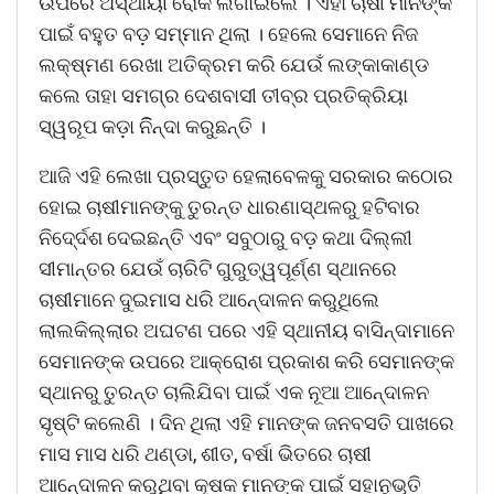
ଉପରେ ଅସ୍ଥାୟୀ ରୋକ ଲଗାଇଲେ । ଏହା ଚାଷୀ ମାନଙ୍କ
ପାଇଁ ବହୁତ ବଡ଼ ସମ୍ମାନ ଥିଲା । ହେଲେ ସେମାନେ ନିଜ
ଲକ୍ଷ୍ମଣ ରେଖା ଅତିକ୍ରମ କରି ଯେଉଁ ଲଙ୍କାକାଣ୍ଡ
କଲେ ତାହା ସମଗ୍ର ଦେଶବାସୀ ତୀବ୍ର ପ୍ରତିକ୍ରିୟା
ସ୍ୱରୂପ କଡ଼ା ନିିନ୍ଦା କରୁଛନ୍ତି ।
ଆଜି ଏହି ଲେଖା ପ୍ରସ୍ତୁତ ହେଲାବେଳକୁ ସରକାର କଠୋର
ହୋଇ ଚାଷୀମାନଙ୍କୁ ତୁରନ୍ତ ଧାରଣାସ୍ଥଳରୁ ହଟିବାର
ନିଦେ୍ର୍ଦଶ ଦେଇଛନ୍ତି ଏବଂ ସବୁଠାରୁ ବଡ଼ କଥା ଦିଲ୍ଲୀ
ସୀମାନ୍ତର ଯେଉଁ ଚାରିଟି ଗୁରୁତ୍ୱପୂର୍ଣ୍ଣ ସ୍ଥାନରେ
ଚାଷୀମାନେ ଦୁଇମାସ ଧରି ଆନେ୍ଦାଳନ କରୁଥିଲେ
ଲାଲକିଲ୍ଲାର ଅଘଟଣ ପରେ ଏହି ସ୍ଥାନୀୟ ବାସିନ୍ଦାମାନେ
ସେମାନଙ୍କ ଉପରେ ଆକ୍ରୋଶ ପ୍ରକାଶ କରି ସେମାନଙ୍କ
ସ୍ଥାନରୁ ତୁରନ୍ତ ଚାଲିଯିବା ପାଇଁ ଏକ ନୂଆ ଆନେ୍ଦାଳନ
ସୃଷ୍ଟି କଲେଣି । ଦିନ ଥିଲା ଏହି ମାନଙ୍କ ଜନବସତି ପାଖରେ
ମାସ ମାସ ଧରି ଥଣ୍ଡା, ଶୀତ, ବର୍ଷା ଭିତରେ ଚାଷୀ
ଆନେ୍ଦାଳନ କରୁଥିବା କୃଷକ ମାନଙ୍କ ପାଇଁ ସହାନୁଭୂତି