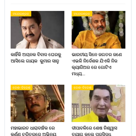
ମନୋରଞ୍ଜନ
ମନୋରଞ୍ଜନ
କାହିଁକି ଅଚାନକ ବିବାଦ ଘେରକୁ
ଭାରତୀୟ ସିନେ ଜଗତର ଜଣେ
ଆସିଲେ ଗାୟକ କୁମାର ସାନୁ
ଏଭଳି ନିର୍ଦେଶକ ଯିଏକି ନିଜ
କ୍ୟାରିଅର ରେ ଗୋଟିଏ
ମଧ୍ୟ…
ଦେଶ- ବିଦେଶ
ଦେଶ- ବିଦେଶ
ମହାଭାରତ ଧାରାବାହିକ ରେ
ଦୀପାବଳିରେ ଶେଷ ନିଶ୍ୱାସ
କର୍ଣ୍ଣ ଚରିତ୍ରରେ ଅଭିନୟ
ତ୍ୟାଗ କଲେ ପ୍ରସିଦ୍ଧ