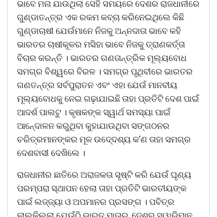
ଭାବେ ମନା ଯାଉଥିଲା ସେହି ସମୟରେ ଦେଶର ରାଜଧାନୀରେ
ଗୁଣ୍ଡାତନ୍ତ୍ର ଏକ ରକମ କବ୍ଚା କରିନେଇଥିଲେ କିଛି
ଗୁଣ୍ଡାଚାଷୀ ଯେଉଁମାନେ ନିଜକୁ ଅନ୍ନଦାତା ଭାବେ କହି
ଭାରତର ଚାଷୀକୂଳର ମସିହା ଭାବେ ନିଜକୁ ତ୍ରାଣକର୍ତ୍ତା
ବିଚାର କରନ୍ତି । ଭାରତର ଗଣତାନ୍ତ୍ରିକ ମୂଲ୍ୟବୋଧ
ସମଗ୍ର ବିଶ୍ୱରେ ବିରଳ । ସମଗ୍ର ପୃଥିବୀରେ ଭାରତର
ଗଣତନ୍ତ୍ର ସର୍ବପୁରାତନ ଏବଂ ଏହା ଯେଉଁ ମାନବୀୟ
ମୂଲ୍ୟବୋଧକୁ ନେଇ ଗଢ଼ାଯାଇଛି ତାହା ପ୍ରତିଟି ଦେଶ ପାଇଁ
ଆଦର୍ଶ ପାଲଟୁ । କୃଷକଙ୍କ ସ୍ୱାର୍ଥ ସମସ୍ୟା ପାଇଁ
ଆନେ୍ଦାଳନ କରୁଥିବା କୁହାଯାଉଥିବା ସଙ୍ଗଠନର
ଚରିତ୍ରମାନଙ୍କର ମୂଳ ଉଦେ୍ଦଶ୍ୟ କ’ଣ ତାହା ସମଗ୍ର
ଦେଶବାସୀ ଦେଖିଲେ ।
ରାଜଧାନୀର ଛାତିରେ ଅରାଜକତା ସୃଷ୍ଟି କରି ଯେଉଁ ଘୃଣ୍ୟ
ପରମ୍ପରା ସ୍ଥାପନ ହେଲା ତାହା ପ୍ରତିଟି ଭାରତୀୟଙ୍କ
ପାଇଁ ଲଜ୍ଜ୍ୟା ଓ ଅପମାନର ପ୍ରସଙ୍ଗ । ପବିତ୍ର
ଲାଲକିଲ୍ଲା ଯେଉଁଠି ଭାରତ ମାତାର, ଦେଶର ସ୍ୱାଭିମାନ,