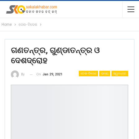
Home
ଦେଶ- ବିଦେଶ
ଗଣତନ୍ତ୍ର, ଗୁଣ୍ଡାତନ୍ତ୍ର ଓ
ଦେଶଦ୍ରୋହ
ଦେଶ- ବିଦେଶ
ରାଜ୍ୟ
ସ୍ୱତନ୍ତ୍ର
On
Jan 29, 2021
By