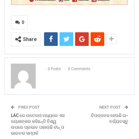
0
Share
0 Posts
0 Comments
PREV POST
NEXT POST
LAC ରେ ଉତେଜନା ମଧ୍ୟରେ ଏସ
ବିପଜ୍ଜନକ ହେଉଛି ଇ-
ଜୟଶଙ୍କର କହିଛନ୍ତି ବିଶ୍ୱ
ବର୍ଜ୍ୟବସ୍ତୁ
ଉପରେ ପ୍ରଭାବ ପକାଉଛି ଚୀନ୍ ଓ
ଭାରତର ସମ୍ପର୍କ