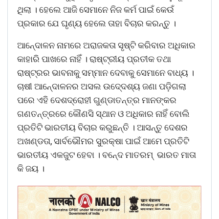
ଥିଲା । ହେଲେ ଆଜି ସେମାନେ ନିଜ କର୍ମ ପାଇଁ କେଉଁ
ପ୍ରକାର ଯେ ଘୃଣ୍ୟ ହେଲେ ତାହା ବିଚାର କରନ୍ତୁ ।
ଆନେ୍ଦାଳନ ନାମରେ ଅରାଜକତା ସୃଷ୍ଟି କରିବାର ଅଧିକାର
କାହାରି ପାଖରେ ନାହିଁ । ରାଷ୍ଟ୍ରୀୟ ପ୍ରତୀକ ତଥା
ରାଷ୍ଟ୍ରର ଭାବନାକୁ ସମ୍ମାନ ଦେବାକୁ ସେମାନେ ବାଧ୍ୟ ।
ଚାଷୀ ଆନେ୍ଦାଳନର ଅସଲ ଉଦେ୍ଦଶ୍ୟ ଜଣା ପଡ଼ିଗଲା
ପରେ ଏହି ଦେଶଦ୍ରୋହୀ ଗୁଣ୍ଡାତନ୍ତ୍ର ମାନଙ୍କର
ଗଣତନ୍ତ୍ରରେ କୌଣସି ସ୍ଥାନ ଓ ଅଧିକାର ନାହିଁ ବୋଲି
ପ୍ରତିଟି ଭାରତୀୟ ବିଚାର କରୁଛନ୍ତି । ଆସନ୍ତୁ ଦେଶର
ଅଖଣ୍ଡତା, ସାର୍ବଭୌମର ସୁରକ୍ଷା ପାଇଁ ଆମେ ପ୍ରତିଟି
ଭାରତୀୟ ଏକଜୁଟ ହେବା । ବନେ୍ଦ ମାତରମ୍ ଭାରତ ମାତା
କି ଜୟ ।