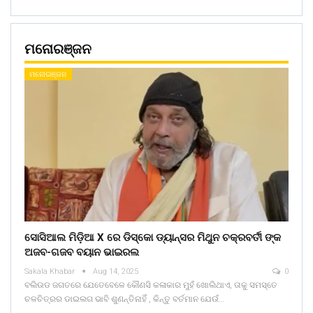
ମନୋରଞ୍ଜନ
ମନୋରଞ୍ଜନ
ସୋସିଆଲ ମିଡ଼ିଆ X ରେ ଡିସ୍କୋ ଡ୍ୟାନ୍ସର ମିଥୁନ ଚକ୍ରବର୍ତୀ ଙ୍କ
ଅଜବ-ଗଜବ ବୟାନ ଭାଇରଲ
Sakala Khabar
Aug 14, 2025
0
ବଲିଉଡ ଜଗତରେ ଯେତେବେଳେ କୌଣସି କଳାକାର ମୁହଁ ଖୋଲିଥାଏ, ତାକୁ ସମସ୍ତେ
ଚଳଚିତ୍ରର ଡାଇଲଗ ଭାବି ଶୁଣନ୍ତିନାହିଁ , କିନ୍ତୁ ବର୍ତମାନ ଯେଉଁ…