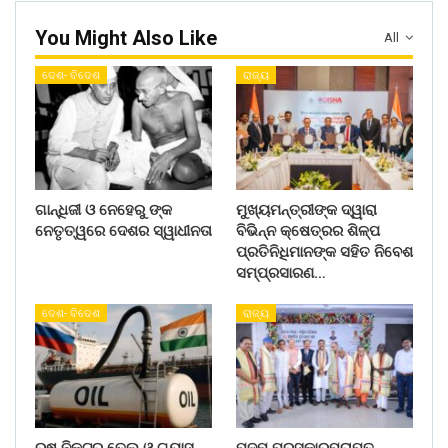
You Might Also Like
All
ଦେଶ- ବିଦେଶ
ରାଜ୍ୟ
ଗାନ୍ଧିଜୀ ଓ ନେହେରୁ ଙ୍କ
ମୁଖ୍ୟମନ୍ତ୍ରୀଙ୍କ ଦ୍ୱାରା
ନେତୃତ୍ୱରେ ଦେଶର ସ୍ୱାଧୀନତା
ବିଭିନ୍ନ କ୍ଷେତ୍ରର ଶିଳ୍ପ
ପ୍ରତିନିଧିମାନଙ୍କ ସହିତ ନିବେଶ
ସମ୍ପ୍ରସାରଣ…
ଦେଶ- ବିଦେଶ
ରାଜ୍ୟ
ରୁଷ ନିକଟରୁ ତେଲ ଓ ଗ୍ୟାସ
ପଦ୍ମ ପୁରସ୍କାରପ୍ରାପ୍ତ