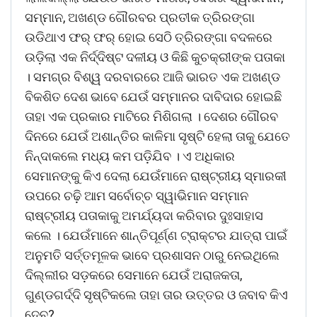
ସମ୍ମାନ, ଅଖଣ୍ଡ ଗୌରବର ପ୍ରତୀକ ତ୍ରିରଙ୍ଗା
ଉଡିଥାଏ ଫର୍ ଫର୍ ହୋଇ ସେଠି ତ୍ରିରଙ୍ଗା ବଦଳରେ
ଉଡ଼ିଲା ଏକ ନିର୍ଦ୍ଦିଷ୍ଟ ଦଳୀୟ ଓ କିଛି କୁଚକ୍ରୀଙ୍କ ପତାକା
। ସମଗ୍ର ବିଶ୍ୱ ଦରବାରରେ ଆଜି ଭାରତ ଏକ ଅଖଣ୍ଡ
ବିକଶିତ ଦେଶ ଭାବେ ଯେଉଁ ସମ୍ମାନର ଦାବିଦାର ହୋଇଛି
ତାହା ଏକ ପ୍ରକାର ମାଟିରେ ମିଶିଗଲା । ଦେଶର ଗୌରବ
ଦିନରେ ଯେଉଁ ଅଶାନ୍ତିର କାଳିମା ସୃଷ୍ଟି ହେଲା ତାକୁ ଯେତେ
ନିନ୍ଦାକଲେ ମଧ୍ୟ କମ ପଡ଼ିଯିବ । ଏ ଅଧିକାର
ସେମାନଙ୍କୁ କିଏ ଦେଲା ଯେଉଁମାନେ ରାଷ୍ଟ୍ରୀୟ ସ୍ମାରକୀ
ଉପରେ ଚଢ଼ି ଆମ ସର୍ବୋଚ୍ଚ ସ୍ୱାଭିମାନ ସମ୍ମାନ
ରାଷ୍ଟ୍ରୀୟ ପତାକାକୁ ଅମର୍ଯ୍ୟଦା କରିବାର ଦୁଃସାହାସ
କଲେ । ଯେଉଁମାନେ ଶାନ୍ତିପୂର୍ଣ୍ଣ ଟ୍ରାକ୍ଟର ଯାତ୍ରା ପାଇଁ
ଅନୁମତି ସର୍ତ୍ତମୂଳକ ଭାବେ ପ୍ରଶାସନ ଠାରୁ ନେଇଥିଲେ
ଦିଲ୍ଲୀର ସଡ଼କରେ ସେମାନେ ଯେଉଁ ଅରାଜକତା,
ଗୁଣ୍ଡଗର୍ଦ୍ଦି ସୃଷ୍ଟିକଲେ ତାହା ତାର ଉତ୍ତର ଓ ଜବାବ କିଏ
ଦେବ?