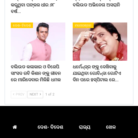
କରୁଥିବା ପଙ୍କଜ ଧୀର ୬୮
ବଲିଉଡ ଅଭିନେତା ଅସରାନି
ବର୍ଷ…
ଦେଶ- ବିଦେଶ
ମନୋରଞ୍ଜନ
ବଲିଉଡ କଳାକାର ଓ ବିଜେପି
ଧର୍ମେନ୍ଦ୍ର ଙ୍କୁ ଦେଖିବାକୁ
ସାଂସଦ ରବି କିଶନ ଙ୍କୁ ଜୀବନ
ଯାଇଥିବା ଗୋବିନ୍ଦା ଗୋଟିଏ
ରେ ମାରିଦେବାର ମିଳିଛି ଧମକ
ଦିନ ପରେ ହସ୍ପିଟାଲ ରେ…
PREV
NEXT
1 of 2
ଦେଶ- ବିଦେଶ
ରାଜ୍ୟ
ଖେଳ