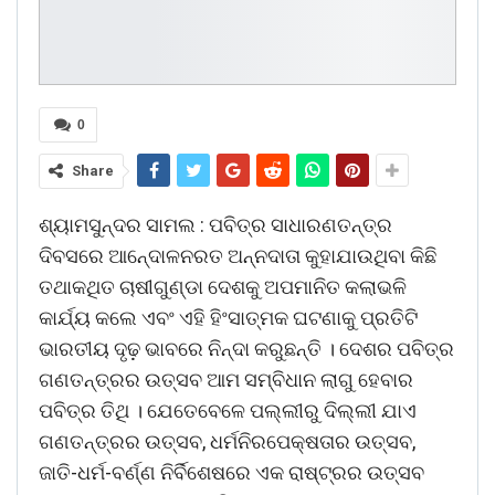
0
Share
ଶ୍ୟାମସୁନ୍ଦର ସାମଲ : ପବିତ୍ର ସାଧାରଣତନ୍ତ୍ର
ଦିବସରେ ଆନେ୍ଦାଳନରତ ଅନ୍ନଦାତା କୁହାଯାଉଥିବା କିଛି
ତଥାକଥିତ ଚାଷୀଗୁଣ୍ଡା ଦେଶକୁ ଅପମାନିତ କଲାଭଳି
କାର୍ଯ୍ୟ କଲେ ଏବଂ ଏହି ହିଂସାତ୍ମକ ଘଟଣାକୁ ପ୍ରତିଟି
ଭାରତୀୟ ଦୃଢ଼ ଭାବରେ ନିନ୍ଦା କରୁଛନ୍ତି । ଦେଶର ପବିତ୍ର
ଗଣତନ୍ତ୍ରର ଉତ୍ସବ ଆମ ସମ୍ବିଧାନ ଲାଗୁ ହେବାର
ପବିତ୍ର ତିଥି । ଯେତେବେଳେ ପଲ୍ଲୀରୁ ଦିଲ୍ଲୀ ଯାଏ
ଗଣତନ୍ତ୍ରର ଉତ୍ସବ, ଧର୍ମନିରପେକ୍ଷତାର ଉତ୍ସବ,
ଜାତି-ଧର୍ମ-ବର୍ଣ୍ଣ ନିର୍ବିଶେଷରେ ଏକ ରାଷ୍ଟ୍ରର ଉତ୍ସବ