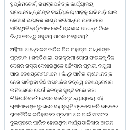
ସୁପ୍ରିମକୋର୍ଟ, ରାଷ୍ଟ୍ରପତିଙ୍କ କାର୍ଯ୍ୟାଳୟ,
ପ୍ରଧାନମନ୍ତ୍ରୀଙ୍କ କାର୍ଯ୍ୟାଳୟ ଆଡ଼କୁ ଯଦି ମାଡ଼ି ଯାଇ
କୌଣସି ଭୟାନକ କାଣ୍ଡ କରିଥାନ୍ତେ ତାହାହେଲେ
ପରିସ୍ଥିତି ବର୍ତ୍ତମାନ କେଉଁ ପ୍ରକାର ଥାଆନ୍ତା ଟିକେ
ଚିନ୍ତା କରନ୍ତୁ ସହୃଦୟ ପାଠକ ମହୋଦୟ?
ଅହିଂସା ଆନେ୍ଦାଳନ ଜାତିର ପିତା ମହାତ୍ମା ଗାନ୍ଧୀଙ୍କ
ପ୍ରତୀକ । ଶକ୍ତିଶାଳୀ, ପରାକ୍ରମୀ ଗୋରା ଫଉଜକୁ ନିଜ
ଦେଶର ରାସ୍ତା ଦେଖାଇଥିଳେ ଅହିଂସାର ପୂଜାରୀ ବାପୁଜୀ
ଆଉ ଦେଶପ୍ରେମୀମାନେ । କିନ୍ତୁ ଆଜିର ଚାଷୀମାନଙ୍କ
ନେତା ସାଜିଥିବା କିଛି ଅସମାଜିକ ତତ୍ତ୍ୱ ଦେଶପ୍ରେମର
ଇତିହାସରେ ଯେଉଁ କଳଙ୍କ ସୃଷ୍ଟି କଲେ ତାହା
ଲିଭିପାରିବତ? ଦେଶର ସର୍ବୋଚ୍ଚ ନ୍ୟାୟାଳୟ ଏହି
ଚାଷୀମାନଙ୍କ ଦୁଃଖରେ ସହାନୁଭୂତି ପ୍ରକାଶ କରି ଭାରତର
ରାଜନୈତିକ ଇତିହାସରେ ପ୍ରଥମ ଥର ପାଇଁ ସଂସଦର
ଦୁଇଗୃହରେ ପାରିତ ହୋଇଥିବା କାର୍ଯ୍ୟପାଳିକାର ଆଇନ