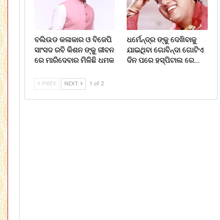
ବଲିଉଡ କଳାକାର ଓ ବିଜେପି
ଧର୍ମେନ୍ଦ୍ର ଙ୍କୁ ଦେଖିବାକୁ
ସାଂସଦ ରବି କିଶନ ଙ୍କୁ ଜୀବନ
ଯାଇଥିବା ଗୋବିନ୍ଦା ଗୋଟିଏ
ରେ ମାରିଦେବାର ମିଳିଛି ଧମକ
ଦିନ ପରେ ହସ୍ପିଟାଲ ରେ…
PREV
NEXT
1 of 2