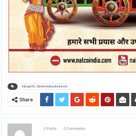
Eat garlic: Avoid many diseases
Share
0 Posts
0 Comments