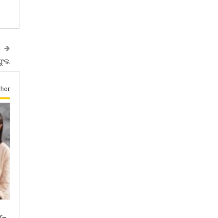
ଫୁଲ
hor