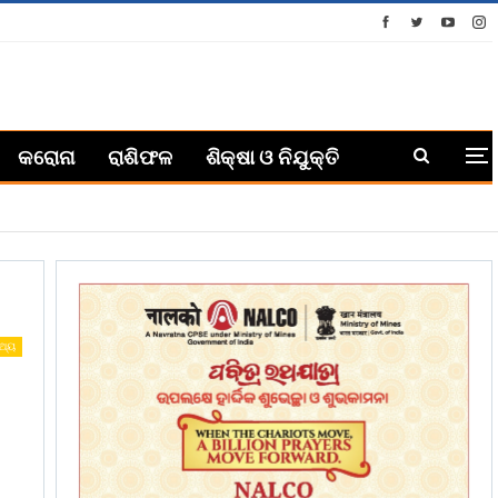
କରୋନା
ରାଶିଫଳ
ଶିକ୍ଷା ଓ ନିଯୁକ୍ତି
୍ଥ୍ୟ