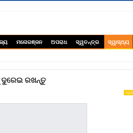
ିଜ୍ୟ
ମନୋରଞ୍ଜନ
ଅପରାଧ
ସ୍ୱତନ୍ତ୍ର
ସ୍ୱାସ୍ଥ୍ୟ
ୁ ଦୁରେଇ ରଖନ୍ତୁ
ସ୍ୱାସ