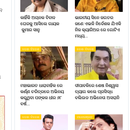
ନ
କାହିଁକି ଅଚାନକ ବିବାଦ
ଭାରତୀୟ ସିନେ ଜଗତର
ଘେରକୁ ଆସିଲେ ଗାୟକ
ଜଣେ ଏଭଳି ନିର୍ଦେଶକ ଯିଏକି
କୁମାର ସାନୁ
ନିଜ କ୍ୟାରିଅର ରେ ଗୋଟିଏ
ମଧ୍ୟ…
ଦେଶ- ବିଦେଶ
ଦେଶ- ବିଦେଶ
ଣ
ମହାଭାରତ ଧାରାବାହିକ ରେ
ଦୀପାବଳିରେ ଶେଷ ନିଶ୍ୱାସ
କର୍ଣ୍ଣ ଚରିତ୍ରରେ ଅଭିନୟ
ତ୍ୟାଗ କଲେ ପ୍ରସିଦ୍ଧ
କରୁଥିବା ପଙ୍କଜ ଧୀର ୬୮
ବଲିଉଡ ଅଭିନେତା ଅସରାନି
ବର୍ଷ…
ଦେଶ- ବିଦେଶ
ମନୋରଞ୍ଜନ