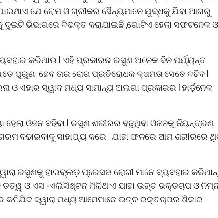
ା ଯାଇଥାଏ ଯେ ରୋମ ଓ ଗ୍ରୀକର ସୈନ୍ୟମାନେ ଯୁଦ୍ଧକୁ ଯିବା ଆଗରୁ
ୁ ଦୁଇଟି ଭିଭାଗରେ ବିଭକ୍ତ କରାଯାଇଛି ,ଗୋଟିଏ ହେଲା ସଫଟନେକ ଓ
ହାର କରିଥାଉ l ଏହି ପ୍ରକାରର ରସୁଣ ଅନେକ ଦିନ ପର୍ଯ୍ୟନ୍ତ
ତେ ପୁରୁଣା ହେବ ତାର ରୋଗ ପ୍ରତିରୋଧକ କ୍ଷମତା ସେତେ ବଢିବ l
େନା ଓ ଏହାର ସ୍ୱାଦ ମଧ୍ୟ ସାମାନ୍ୟ ଅଲଗା ପ୍ରକାରର l ହାର୍ଡ଼ନେକ
 ହେଲା ଓଜନ ବଢିବା l ରସୁଣ ଶରୀରର ବଢୁଥିବା ଓଜନକୁ ନିୟନ୍ତ୍ରଣ
େ ଗରମ ବଢାଇବାକୁ ସାହାଯ୍ୟ କରେ l ଯାହା ଫଳରେ ଆମ ଶରୀରରେ ଥି
ାରା ରସୁଣକୁ ହାଇବ୍ଲଡ଼ ପ୍ରେସର ରୋଗୀ ମାନେ ବ୍ୟବହାର କରିଥାନ୍
୍ୱ ଓ ଏସ -ଏଲିସିଷ୍ଟନ ମିଳିଥାଏ ଯାହା ଉଚ୍ଚ ରକ୍ତଚାପ ଓ ନିମ୍
ର କମିଯିବ ଦ୍ୱାରା ମଧ୍ୟ ଆମେମାନେ ଉଚ୍ଚ ରକ୍ତଚାପର ଶିକାର