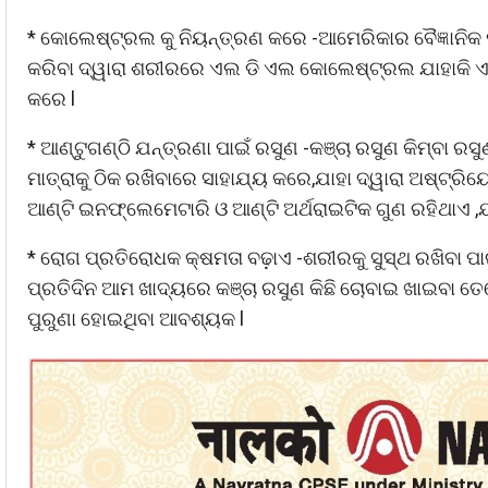
* କୋଲେଷ୍ଟ୍ରଲ କୁ ନିୟନ୍ତ୍ରଣ କରେ -ଆମେରିକାର ବୈଜ୍ଞାନିକ ମ
କରିବା ଦ୍ୱାରା ଶରୀରରେ ଏଲ ଡି ଏଲ କୋଲେଷ୍ଟ୍ରଲ ଯାହାକି 
କରେ l
* ଆଣ୍ଟୁଗଣ୍ଠି ଯନ୍ତ୍ରଣା ପାଇଁ ରସୁଣ -କଞ୍ଚା ରସୁଣ କିମ୍ବା
ମାତ୍ରାକୁ ଠିକ ରଖିବାରେ ସାହାଯ୍ୟ କରେ,ଯାହା ଦ୍ୱାରା ଅଷ୍ଟ
ଆଣ୍ଟି ଇନଫ୍ଲେମେଟାରି ଓ ଆଣ୍ଟି ଅର୍ଥରାଇଟିକ ଗୁଣ ରହିଥାଏ ,ଯ
* ରୋଗ ପ୍ରତିରୋଧକ କ୍ଷମତା ବଢ଼ାଏ -ଶରୀରକୁ ସୁସ୍ଥ ରଖିବା 
ପ୍ରତିଦିନ ଆମ ଖାଦ୍ୟରେ କଞ୍ଚା ରସୁଣ କିଛି ଚୋବାଇ ଖାଇବା ତେ
ପୁରୁଣା ହୋଇଥିବା ଆବଶ୍ୟକ l