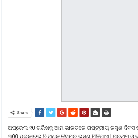
Share
ଅପ୍ରେଲ ୧0 ତାରିଖକୁ ଆମ ଭାରତରେ ରାଷ୍ଟ୍ରୀୟ ରସୁଣ ଦିବସ ଭ
୩00 ପ୍ରକାରରୁ ବି ଅଧିକ କିସମର ରସୁଣ ମିଳିଥାଏ l ପ୍ରଥମ ଓ ଦ