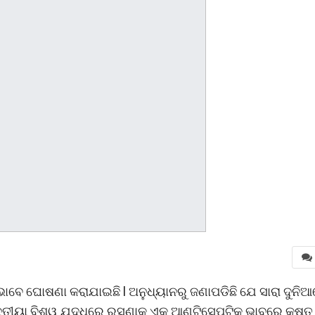
ାବେ ଘୋଷଣା କରାଯାଇଛି l ଅନୁଧ୍ୟାନରୁ ଜଣାପଡିଛି ଯେ ସାରା ଦୁନି
ୁତୀୟା ବିଶ୍ୱ ଯୁଦ୍ଧରେ ରସୁଣାକୁ ଏକ ଆଣ୍ଟିସେପ୍ଟିକ ଭାବରେ କ୍ଷତ