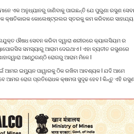
ାନେ ଏକ ଅନୁଧ୍ୟାନରୁ ଜାଣିବାକୁ ପାଇଛନ୍ତି ଯେ ପୁରୁଣା ରସୁଣ ସେବ
ଏକ କ୍ଷତିକାରକ କୋଲେଷ୍ଟ୍ରଲର ସ୍ତରକୁ କମ କରିବାରେ ସାହାଯ୍ୟ
 ରସୁଣଯୁକ୍ତ ଔଷଧ ସେବନ କରିବା ଦ୍ୱାରା ଶରୀରରେ କ୍ୟାଲସିୟମ ର
୍ରିୟୋପୋରସିସ ସମସ୍ୟାରୁ ଆରାମ ଦେଇଥାଏ l ଏହା ବ୍ୟତୀତ ରସୁଣରେ
ାହାଦ୍ୱାରା ଆଣ୍ଠୁଗଣ୍ଠି ରୋଗରୁ ଆରାମ ମିଳେ l
ପାଇଁ ଆମର ଇମ୍ୟୁନ ପାୱାରକୁ ଠିକ ରଖିବା ଆବଶ୍ୟକ l ଯଦି ଆମେ
ବେ ଆମର ରୋଗ ପ୍ରତିରୋଧକ କ୍ଷମତା ସୁଦୃଢ ହେବ l କିନ୍ତୁ ଏହି ରସୁ