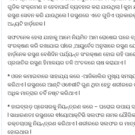
ଗୁଡିକ ସଂକ୍ରମଣ ନ ହେବାପାଇଁ ବ୍ୟବହାର କରା ଯାଉଥିଲା l କୁହ
ରସୁଣ ସେବନ କରି ଯାଉଥିଲେ l ରସୁଣରେ ଏତେ ଗୁଡିଏ ପ୍ରକାରକ
ଅନ୍ୟଟି ହାର୍ଡ଼ନେକ l
ସଫଟନେକ ହେଲା ଯାହାକୁ ଆମେ ନିୟମିତ ଆମ ରୋଷେଇ ଘରେ ବ୍ୟବ
ସଂରକ୍ଷଣ କରି ରଖାଯାଇ ପlରେ ,ଆୟୁର୍ବେଦ ଅନୁସାରେ ରସୁଣ ଯେ
ହାର୍ଡ଼ନେକ ରସୁଣ ବେଶିଦିନ ପର୍ଯ୍ୟନ୍ତ ସଂରକ୍ଷଣ ହୋଇ ରହି ପାର
ପ୍ରଜାତିର ରସୁଣ ହିମାଳୟର ତଳି ଅଂଚଳରେ ଚାଷ କରାଯାଏ l
* ଓଜନ କମାଇବାରେ ସାହାଯ୍ୟ କରେ -ଆଜିକାଲିର ମୁଖ୍ୟ ସମସ୍ୟା
କରିଥଏ l ରସୁଣରେ ଆଣ୍ଟି ଓଵେଶୀଟି ଗୁଣ ଥିବା ହେତୁ ଶରୀରର
ଅଧିକ ମାତ୍ରାର ଚର୍ବି ନଷ୍ଟ କରିଥାଏ l
* ହାଇବ୍ଲଡ଼ ପ୍ରେସରକୁ ନିୟନ୍ତ୍ରଣ କରେ – ଘରୋଇ ଉପାୟ ଦ୍ୱ
l ସାଧାରଣତଃ ରସୁଣରେ ଵlୟୋଆକ୍ଟିଭି ସଲଫର ନାମକ ଯୌଗିକ ତତ
ରକ୍ତଚାପକୁ ନିୟନ୍ତ୍ରଣ କରିଥାଏ l ଶରୀରରେ ସଲଫର ର ମାତ୍
ହୋଇଥାଉ l