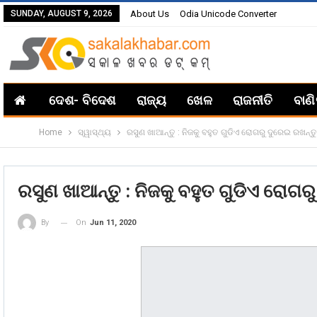
SUNDAY, AUGUST 9, 2026
About Us
Odia Unicode Converter
ଦେଶ- ବିଦେଶ
ରାଜ୍ୟ
ଖେଳ
ରାଜନୀତି
ବାଣ
Home
ସ୍ୱାସ୍ଥ୍ୟ
ରସୁଣ ଖାଆନ୍ତୁ : ନିଜକୁ ବହୁତ ଗୁଡିଏ ରୋଗରୁ ଦୁରେଇ ରଖନ୍ତୁ
ରସୁଣ ଖାଆନ୍ତୁ : ନିଜକୁ ବହୁତ ଗୁଡିଏ ରୋଗର
On
Jun 11, 2020
By