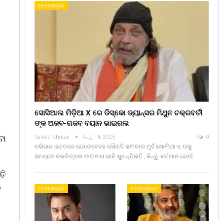
ମନୋରଞ୍ଜନ
ସୋସିଆଲ ମିଡ଼ିଆ X ରେ ଡିସ୍କୋ ଡ୍ୟାନ୍ସର ମିଥୁନ ଚକ୍ରବର୍ତୀ
ଙ୍କ ଅଜବ-ଗଜବ ବୟାନ ଭାଇରଲ
ବା
Sakala Khabar
Aug 14, 2025
0
ବଲିଉଡ ଜଗତରେ ଯେତେବେଳେ କୌଣସି କଳାକାର ମୁହଁ ଖୋଲିଥାଏ, ତାକୁ
ସମସ୍ତେ ଚଳଚିତ୍ରର ଡାଇଲଗ ଭାବି ଶୁଣନ୍ତିନାହିଁ , କିନ୍ତୁ ବର୍ତମାନ ଯେଉଁ…
ତି
ନ
ମନୋରଞ୍ଜନ
ମନୋରଞ୍ଜନ