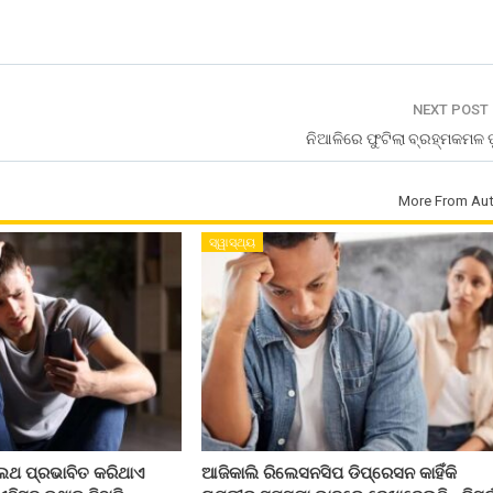
NEXT POST
ନିଆଳିରେ ଫୁଟିଲା ବ୍ରହ୍ମକମଳ 
More From Aut
ସ୍ୱାସ୍ଥ୍ୟ
ଲଥ ପ୍ରଭାବିତ କରିଥାଏ
ଆଜିକାଲି ରିଲେସନସିପ ଡିପ୍ରେସନ କାହିଁକି