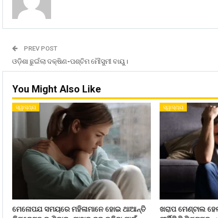
PREV POST
ଓଡ଼ିଶା ଛୁଇଁଲା ଦକ୍ଷିଣ-ପଶ୍ଚିମ ମୌସୁମୀ ବାୟୁ।
You Might Also Like
ସ୍ୱାସ୍ଥ୍ୟ
ସ୍ୱାସ୍ଥ୍ୟ
ମେନୋପଯ ସମୟରେ ମହିଳାମାନେ ହୋଇ ଥାଆନ୍ତି
ଖରାପ ମେଣ୍ଟାଲ ହେ