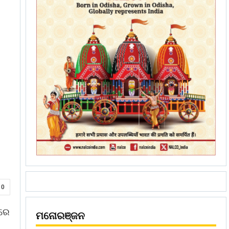
0
ଆରେ
ମନୋରଞ୍ଜନ