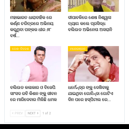
ମହାଭାରତ ଧାରାବାହିକ ରେ
ଦୀପାବଳିରେ ଶେଷ ନିଶ୍ୱାସ
କର୍ଣ୍ଣ ଚରିତ୍ରରେ ଅଭିନୟ
ତ୍ୟାଗ କଲେ ପ୍ରସିଦ୍ଧ
କରୁଥିବା ପଙ୍କଜ ଧୀର ୬୮
ବଲିଉଡ ଅଭିନେତା ଅସରାନି
ବର୍ଷ…
ଦେଶ- ବିଦେଶ
ମନୋରଞ୍ଜନ
ବଲିଉଡ କଳାକାର ଓ ବିଜେପି
ଧର୍ମେନ୍ଦ୍ର ଙ୍କୁ ଦେଖିବାକୁ
ସାଂସଦ ରବି କିଶନ ଙ୍କୁ ଜୀବନ
ଯାଇଥିବା ଗୋବିନ୍ଦା ଗୋଟିଏ
ରେ ମାରିଦେବାର ମିଳିଛି ଧମକ
ଦିନ ପରେ ହସ୍ପିଟାଲ ରେ…
PREV
NEXT
1 of 2