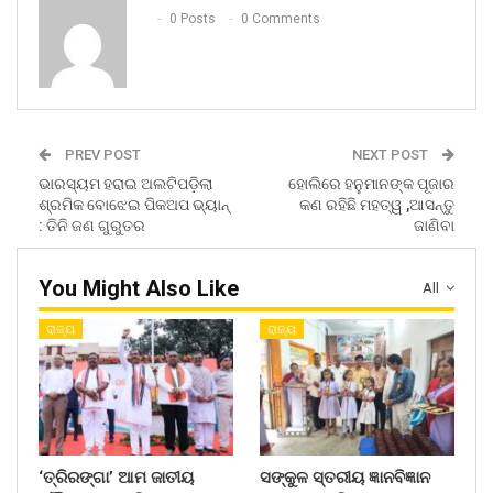
0 Posts
0 Comments
PREV POST
NEXT POST
ଭାରସ୍ୟମ ହରାଇ ଅଲଟିପଡ଼ିଲା
ହୋଲିରେ ହନୁମାନଙ୍କ ପୂଜାର
ଶ୍ରମିକ ବୋଝେଇ ପିକଅପ ଭ୍ୟାନ୍
କଣ ରହିଛି ମହତ୍ୱ ,ଆସନ୍ତୁ
: ତିନି ଜଣ ଗୁରୁତର
ଜାଣିବା
You Might Also Like
All
ରାଜ୍ୟ
ରାଜ୍ୟ
‘ତ୍ରିରଙ୍ଗା’ ଆମ ଜାତୀୟ
ସଙ୍କୁଳ ସ୍ତରୀୟ ଜ୍ଞାନବିଜ୍ଞାନ