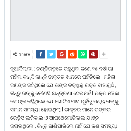
Share
ନୂଆଦିଲ୍ଲୀ : ଚଣ୍ଡିଗଡ଼ରେ ରହୁଥିବା ଜଣେ ୨୫ ବର୍ଷୀୟା
ମହିଳା କାନ୍ଦି କାନ୍ଦି ଡାକ୍ତର ଖାନରେ ପହଁଚିଲେ l ମହିଳା
ଜଣଙ୍କ କହିଥିଲେ ଯେ ତାଙ୍କ ଚକ୍ଷୁରୁ ରକ୍ତ ବାହାରୁଛି ,
କିନ୍ତୁ ତାଙ୍କୁ କୌଣସି ଯନ୍ତ୍ରଣା ହେଉନାହିଁ l ଉକ୍ତ ମହିଳା
ଜଣଙ୍କ କହିଥିଲେ ଯେ ଗୋଟିଏ ମାସ ପୂର୍ବରୁ ମଧ୍ୟ ତାଙ୍କୁ
ସମାନ ସମସ୍ୟା ହୋଇଥିଲା l ଡାକ୍ତର ମାନେ ତାଙ୍କର
ରେଡ଼ିଓ ଲଜିକାଲ ଓ ଆପଥେମୋଜିକାଲ ଯାଞ୍ଚ
କରାଇଥିଲେ , କିନ୍ତୁ ଜାଣିପାରିଲେ ନାହିଁ ଯେ କଣ ସମସ୍ୟା