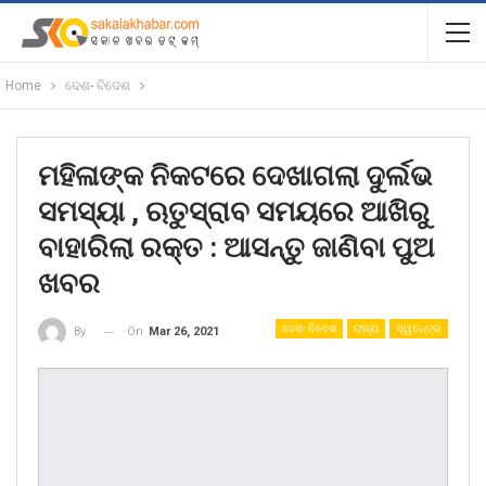
Home
ଦେଶ- ବିଦେଶ
ମହିଳାଙ୍କ ନିକଟରେ ଦେଖାଗଲା ଦୁର୍ଲଭ
ସମସ୍ୟା , ଋତୁସ୍ରାବ ସମୟରେ ଆଖିରୁ
ବାହାରିଲା ରକ୍ତ : ଆସନ୍ତୁ ଜାଣିବା ପୁଅ
ଖବର
ଦେଶ- ବିଦେଶ
ରାଜ୍ୟ
ସ୍ୱତନ୍ତ୍ର
On
Mar 26, 2021
By