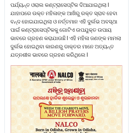
ପର୍ଯ୍ୟନ୍ତ ଓରାଲ କଣ୍ଟ୍ରାସେପ୍ଟିକ ଦିଆଯାଇଥିଲା l
ଯାହାପରେ ଉକ୍ତ ମହିଳାଙ୍କ ଆଖିରୁ ରକ୍ତ ସ୍ରାବ ହେବା
ବନ୍ଦ ହୋଇଯାଇଥିଲା ଓ ନର୍ତ୍ତମାନ ଏହି ଦୁର୍ଲଭ ଅବସ୍ଥା
ପାଇଁ କଣ୍ଟ୍ରାସେପ୍ଟିକକୁ ଗୋଟିଏ ଉପଯୁକ୍ତ ଉପାୟ
ଭାବରେ ଗ୍ରହଣ କରାଯାଉଛି l ଏହି ମହିଳା ଜଣଙ୍କ ମାମଲା
ଦୁର୍ଲଭ ହୋଇଥିବା କାରଣରୁ ଡାକ୍ତର ମାନେ ଅତ୍ୟନ୍ତ
ଯତ୍ନଶୀଳ ଭାବରେ ଗ୍ରହଣ କରିଥିଲେ l