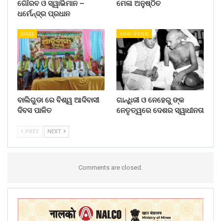
ଗୌରବ ଓ ସ୍ୱାଭିମାନ –
ମେଳା ଅନୁଷ୍ଠିତ
ଧର୍ମେନ୍ଦ୍ର ପ୍ରଧାନ
ରାଜ୍ୟ
ଦେଶ- ବିଦେଶ
ବାଲିଗୁଡା ରେ ବିଶ୍ୱ ଆଦିବାସୀ
ଗାନ୍ଧିଜୀ ଓ ନେହେରୁ ଙ୍କ
ଦିବସ ପାଳିତ
ନେତୃତ୍ୱରେ ଦେଶର ସ୍ୱାଧୀନତା
PREV
NEXT
Comments are closed.