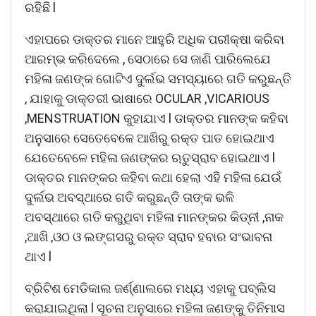
ରହିଛି l
ଏହାପରେ ଡାକ୍ତର ମାନେ ଆହୁରି ଅଧିକ ପରୀକ୍ଷା କରିବା
ଆରମ୍ଭ କରିଦେଲେ , ସେଠାରେ ସେ ଜାଣି ପାରିଲେଯେ
ମହିଳା ଜଣଙ୍କ ଗୋଟିଏ ଦୁର୍ଲଭ ସମସ୍ୟାରେ ଗତି କରୁଛନ୍ତି
, ଯାହାକୁ ଡାକ୍ତରୀ ଭାଷାରେ OCULAR ,VICARIOUS
,MENSTRUATION କୁହାଯାଏ l ଡାକ୍ତର ମାନଙ୍କ କହିବା
ଅନୁସାରେ ସେତେବେଳେ ଆଖିରୁ ରକ୍ତ ପାତ ହୋଇଥାଏ
ଯେତେବେଳେ ମହିଳା ଜଣଙ୍କର ଋତୁସ୍ରାବ ହୋଇଥାଏ l
ଡାକ୍ତର ମାନଙ୍କର କହିବା କଥା ହେଲା ଏହି ମହିଳା ଯେଉଁ
ଦୁର୍ଲଭ ଅବସ୍ଥାରେ ଗତି କରୁଛନ୍ତି ତାଙ୍କ ଭଳି
ଅବସ୍ଥାରେ ଗତି କରୁଥିବା ମହିଳା ମାନଙ୍କର କିଡ୍ନୀ ,ନାକ
,ଆଖି ,ଓଠ ଓ ଲଙ୍ଗସରୁ ରକ୍ତ ସ୍ରାବ ହବାର ସଂଭାବନା
ଥାଏ l
ବ୍ରିଟିଶ ମେଡିକାଲ ଜର୍ଣ୍ଣାଲରେ ମଧ୍ୟ ଏହାକୁ ପବ୍ଲିସ
କରାଯାଇଥିଲା l ସୂଚନା ଅନୁସାରେ ମହିଳା ଜଣଙ୍କୁ ତିନିମାସ