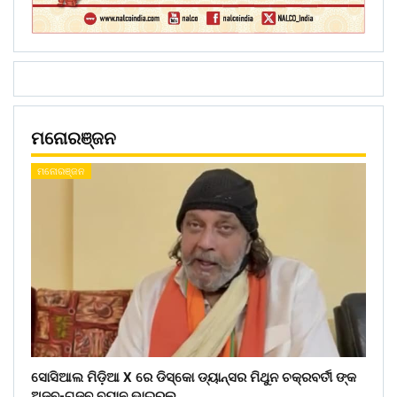
ମନୋରଞ୍ଜନ
ମନୋରଞ୍ଜନ
ସୋସିଆଲ ମିଡ଼ିଆ X ରେ ଡିସ୍କୋ ଡ୍ୟାନ୍ସର ମିଥୁନ ଚକ୍ରବର୍ତୀ ଙ୍କ
ଅଜବ-ଗଜବ ବୟାନ ଭାଇରଲ