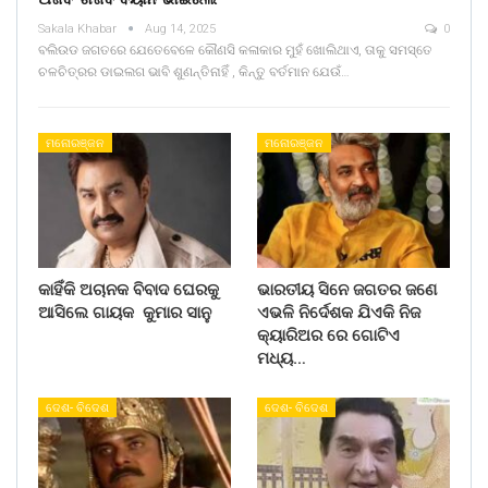
Sakala Khabar
Aug 14, 2025
0
ବଲିଉଡ ଜଗତରେ ଯେତେବେଳେ କୌଣସି କଳାକାର ମୁହଁ ଖୋଲିଥାଏ, ତାକୁ ସମସ୍ତେ
ଚଳଚିତ୍ରର ଡାଇଲଗ ଭାବି ଶୁଣନ୍ତିନାହିଁ , କିନ୍ତୁ ବର୍ତମାନ ଯେଉଁ…
ମନୋରଞ୍ଜନ
ମନୋରଞ୍ଜନ
କାହିଁକି ଅଚାନକ ବିବାଦ ଘେରକୁ
ଭାରତୀୟ ସିନେ ଜଗତର ଜଣେ
ଆସିଲେ ଗାୟକ କୁମାର ସାନୁ
ଏଭଳି ନିର୍ଦେଶକ ଯିଏକି ନିଜ
କ୍ୟାରିଅର ରେ ଗୋଟିଏ
ମଧ୍ୟ…
ଦେଶ- ବିଦେଶ
ଦେଶ- ବିଦେଶ