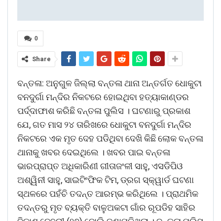
0
Share
ବନ୍ତଳା: ଅନୁଗୁଳ ଜିଲ୍ଲା ବନ୍ତଳା ଥାନା ଅନ୍ତର୍ଗତ ଧୋକୁଟା
ବନଦୁର୍ଗା ମନ୍ଦିର ନିକଟରେ ହୋଇଥିବା ହତ୍ୟାକାଣ୍ଡର
ପର୍ଦ୍ଦାଫାଶ କରିଛି ବନ୍ତଳା ପୁଲିସ । ଘଟଣାରୁ ପ୍ରକାଶ
ଯେ, ଗତ ମାସ ୨୪ ତାରିଖରେ ଧୋକୁଟା ବନଦୁର୍ଗା ମନ୍ଦିର
ନିକଟରେ ଏକ ମୃତ ଦେହ ପଡିଥିବା ଦେଖି କିଛି ଲୋକ ବନ୍ତଳା
ଥାନାକୁ ଖବର ଦେଇଥିଲେ । ଖବର ପାଇ ବନ୍ତଳା
ଭାରପ୍ରାପ୍ତ ଅଧିକାରିଣୀ ଗୀତାଜଂଳୀ ସାହୁ, ଏସଡିପିଓ
ଅଶ୍ୱିନୀ ସାହୁ, ସାଇଟିଂଫିକ ଟିମ, ଡ୍ରଗ ସ୍କ୍ୱାର୍ଡ ଘଟଣା
ସ୍ଥଳରେ ପହଁଚି ତଦନ୍ତ ଆରମ୍ଭ କରିଥିଲେ । ପ୍ରାଥମିକ
ତଦନ୍ତରୁ ମୃତ ବ୍ୟକ୍ତି ବାଳୁଅକଟା ଗାଁର ରୂପଡିହ ସାହିର