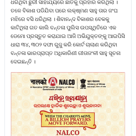
ଧରିଥିବା ଛୁରୀ ସାହାଯ୍ୟରେ ଛାତିକୁ ପ୍ରହାର କରିଥିଲା ।
ତଳେ ବିକାଶ ପଡିଯିବା ପରେ ଲକ୍ଷ୍ମଣ ସାହୁ ତାର ଜଂଘ
ମଝିରେ ବସି ଧରିଥିଲା । ଶିବାନନ୍ଦ ବିକାଶର ବେକକୁ
କାଟିଥିଲା ଗତ କାଲି ବନ୍ତଳା ପୁଲିସ ଉପସ୍ଥିତିରେ ଏକ
ଡେମୋ ପ୍ରସ୍ତୁତ କରାଯାଇ ଆଜି ଅଭିଯୁକ୍ତଙ୍କୁ ଆଇପିସି
ଧାରା ୩୪, ୩୦୨ ଦଫା ରୁଜୁ କରି କୋର୍ଟ ଚାଲାଣ କରିଥିବା
ବନ୍ତଳା ଭାରପ୍ରାପ୍ତ ଅଧିକାରିଣୀ ଗୀତାଜଂଳୀ ସାହୁ ସୂଚନା
ଦେଇଛନ୍ତି ।