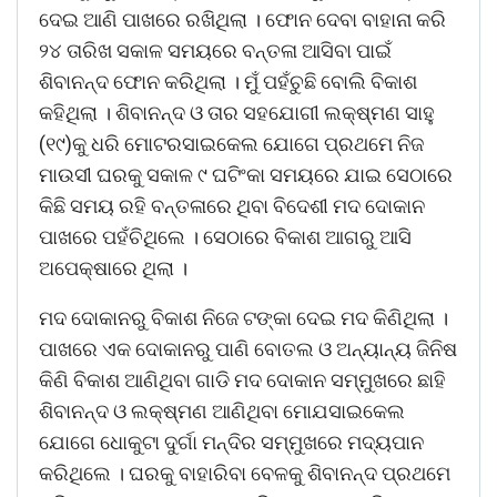
ଦେଇ ଆଣି ପାଖରେ ରଖିଥିଲା । ଫୋନ ଦେବା ବାହାନା କରି
୨୪ ତାରିଖ ସକାଳ ସମୟରେ ବନ୍ତଳା ଆସିବା ପାଇଁ
ଶିବାନନ୍ଦ ଫୋନ କରିଥିଲା । ମୁଁ ପହଁଚୁଛି ବୋଲି ବିକାଶ
କହିଥିଲା । ଶିବାନନ୍ଦ ଓ ତାର ସହଯୋଗୀ ଲକ୍ଷ୍ମଣ ସାହୁ
(୧୯)କୁ ଧରି ମୋଟରସାଇକେଲ ଯୋଗେ ପ୍ରଥମେ ନିଜ
ମାଉସୀ ଘରକୁ ସକାଳ ୯ ଘଟିଂକା ସମୟରେ ଯାଇ ସେଠାରେ
କିଛି ସମୟ ରହି ବନ୍ତଳାରେ ଥିବା ବିଦେଶୀ ମଦ ଦୋକାନ
ପାଖରେ ପହଁଚିଥିଲେ । ସେଠାରେ ବିକାଶ ଆଗରୁ ଆସି
ଅପେକ୍ଷାରେ ଥିଲା ।
ମଦ ଦୋକାନରୁ ବିକାଶ ନିଜେ ଟଙ୍କା ଦେଇ ମଦ କିଣିଥିଲା ।
ପାଖରେ ଏକ ଦୋକାନରୁ ପାଣି ବୋତଲ ଓ ଅନ୍ୟାନ୍ୟ ଜିନିଷ
କିଣି ବିକାଶ ଆଣିଥିବା ଗାଡି ମଦ ଦୋକାନ ସମ୍ମୁଖରେ ଛାହି
ଶିବାନନ୍ଦ ଓ ଲକ୍ଷ୍ମଣ ଆଣିଥିବା ମୋଯସାଇକେଲ
ଯୋଗେ ଧୋକୁଟା ଦୁର୍ଗା ମନ୍ଦିର ସମ୍ମୁଖରେ ମଦ୍ୟପାନ
କରିଥିଲେ । ଘରକୁ ବାହାରିବା ବେଳକୁ ଶିବାନନ୍ଦ ପ୍ରଥମେ