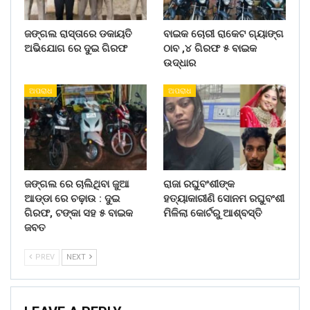
ଜଙ୍ଗଲ ରାସ୍ତାରେ ଡକାୟତି
ବାଇକ ଚୋରୀ ରାକେଟ ଗ୍ୟାଙ୍ଗ
ଅଭିଯୋଗ ରେ ଦୁଇ ଗିରଫ
ଠାବ ,୪ ଗିରଫ ୫ ବାଇକ
ଉଦ୍ଧାର
ଅପରାଧ
ଅପରାଧ
ଜଙ୍ଗଲ ରେ ଚାଲିଥିବା ଜୁଆ
ରାଜା ରଘୁବଂଶୀଙ୍କ
ଆଡ୍ଡା ରେ ଚଢ଼ାଉ : ଦୁଇ
ହତ୍ୟାକାରୀଣି ସୋନମ ରଘୁବଂଶୀ
ଗିରଫ, ଟଙ୍କା ସହ ୫ ବାଇକ
ମିଳିଲା କୋର୍ଟରୁ ଆଶ୍ବସ୍ତି
ଜବତ
PREV
NEXT