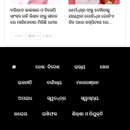
ବଲିଉଡ କଳାକାର ଓ ବିଜେପି
ଧର୍ମେନ୍ଦ୍ର ଙ୍କୁ ଦେଖିବାକୁ
ସାଂସଦ ରବି କିଶନ ଙ୍କୁ ଜୀବନ
ଯାଇଥିବା ଗୋବିନ୍ଦା ଗୋଟିଏ
ରେ ମାରିଦେବାର ମିଳିଛି ଧମକ
ଦିନ ପରେ ହସ୍ପିଟାଲ ରେ…
PREV
NEXT
1 of 2
ଦେଶ- ବିଦେଶ
ରାଜ୍ୟ
ଖେଳ
ରାଜନୀତି
ବାଣିଜ୍ୟ
ମନୋରଞ୍ଜନ
ଅପରାଧ
ସ୍ୱତନ୍ତ୍ର
ସ୍ୱାସ୍ଥ୍ୟ
କରୋନା
ରାଶିଫଳ
ଶିକ୍ଷା ଓ ନିଯୁକ୍ତି