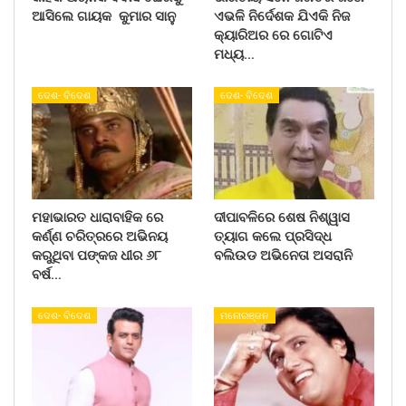
ଆସିଲେ ଗାୟକ କୁମାର ସାନୁ
ଏଭଳି ନିର୍ଦେଶକ ଯିଏକି ନିଜ
କ୍ୟାରିଅର ରେ ଗୋଟିଏ
ମଧ୍ୟ…
ଦେଶ- ବିଦେଶ
ଦେଶ- ବିଦେଶ
ମହାଭାରତ ଧାରାବାହିକ ରେ
ଦୀପାବଳିରେ ଶେଷ ନିଶ୍ୱାସ
କର୍ଣ୍ଣ ଚରିତ୍ରରେ ଅଭିନୟ
ତ୍ୟାଗ କଲେ ପ୍ରସିଦ୍ଧ
କରୁଥିବା ପଙ୍କଜ ଧୀର ୬୮
ବଲିଉଡ ଅଭିନେତା ଅସରାନି
ବର୍ଷ…
ଦେଶ- ବିଦେଶ
ମନୋରଞ୍ଜନ