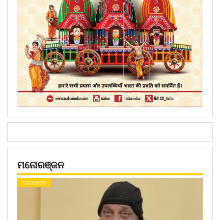
ମନୋରଞ୍ଜନ
ମନୋରଞ୍ଜନ