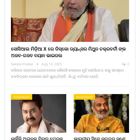
ସୋସିଆଲ ମିଡ଼ିଆ X ରେ ଡିସ୍କୋ ଡ୍ୟାନ୍ସର ମିଥୁନ ଚକ୍ରବର୍ତୀ ଙ୍କ
ଅଜବ-ଗଜବ ବୟାନ ଭାଇରଲ
Sakala Khabar
Aug 14, 2025
0
ବଲିଉଡ ଜଗତରେ ଯେତେବେଳେ କୌଣସି କଳାକାର ମୁହଁ ଖୋଲିଥାଏ, ତାକୁ ସମସ୍ତେ
ଚଳଚିତ୍ରର ଡାଇଲଗ ଭାବି ଶୁଣନ୍ତିନାହିଁ , କିନ୍ତୁ ବର୍ତମାନ ଯେଉଁ…
ମନୋରଞ୍ଜନ
ମନୋରଞ୍ଜନ
କାହିଁକି ଅଚାନକ ବିବାଦ ଘେରକୁ
ଭାରତୀୟ ସିନେ ଜଗତର ଜଣେ