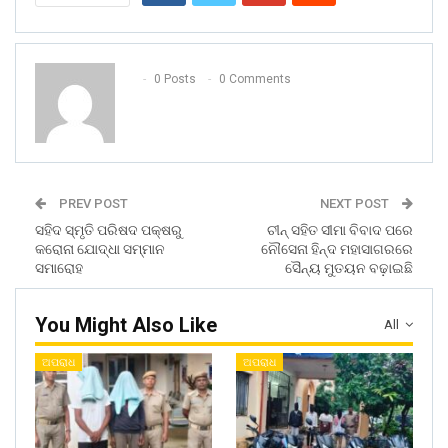
0 Posts
0 Comments
PREV POST
NEXT POST
ସହିଦ ସ୍ମୃତି ପରିଷଦ ପକ୍ଷରୁ
ଚୀନ୍ ସହିତ ସୀମା ବିବାଦ ପରେ
କରୋନା ଯୋଦ୍ଧା ସମ୍ମାନ
ନୌସେନା ହିନ୍ଦ ମହାସାଗରରେ
ସମାରୋହ
ସୈନ୍ୟ ମୁତୟନ ବଢ଼ାଇଛି
You Might Also Like
All
ଅପରାଧ
ଅପରାଧ