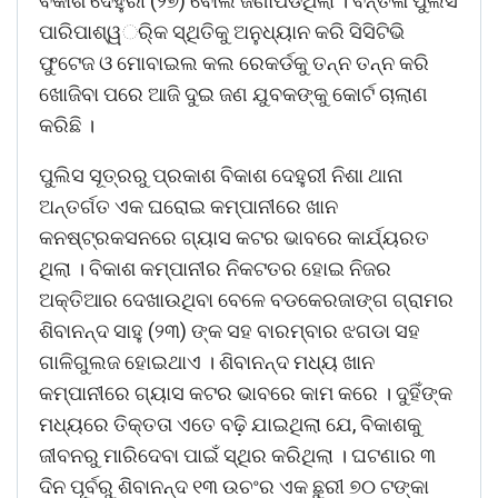
ବିକାଶ ଦେହୁରୀ (୨୭) ବୋଲି ଜଣାପଡିଥିଲା । ବନ୍ତଳା ପୁଲିସ
ପାରିପାଶ୍ୱର୍ିକ ସ୍ଥିତିକୁ ଅନୁଧ୍ୟାନ କରି ସିସିଟିଭି
ଫୁଟେଜ ଓ ମୋବାଇଲ କଲ ରେକର୍ଡକୁ ତନ୍ନ ତନ୍ନ କରି
ଖୋଜିବା ପରେ ଆଜି ଦୁଇ ଜଣ ଯୁବକଙ୍କୁ କୋର୍ଟ ଚାଲାଣ
କରିଛି ।
ପୁଲିସ ସୂତ୍ରରୁ ପ୍ରକାଶ ବିକାଶ ଦେହୁରୀ ନିଶା ଥାନା
ଅନ୍ତର୍ଗତ ଏକ ଘରୋଇ କମ୍ପାନୀରେ ଖାନ
କନଷ୍ଟ୍ରକସନରେ ଗ୍ୟାସ କଟର ଭାବରେ କାର୍ଯ୍ୟରତ
ଥିଲା । ବିକାଶ କମ୍ପାନୀର ନିକଟତର ହୋଇ ନିଜର
ଅକ୍ତିଆର ଦେଖାଉଥିବା ବେଳେ ବଡକେରଜାଙ୍ଗ ଗ୍ରାମର
ଶିବାନନ୍ଦ ସାହୁ (୨୩) ଙ୍କ ସହ ବାରମ୍ବାର ଝଗଡା ସହ
ଗାଳିଗୁଲଜ ହୋଇଥାଏ । ଶିବାନନ୍ଦ ମଧ୍ୟ ଖାନ
କମ୍ପାନୀରେ ଗ୍ୟାସ କଟର ଭାବରେ କାମ କରେ । ଦୁହିଁଙ୍କ
ମଧ୍ୟରେ ତିକ୍ତତା ଏତେ ବଢ଼ି ଯାଇଥିଲା ଯେ, ବିକାଶକୁ
ଜୀବନରୁ ମାରିଦେବା ପାଇଁ ସ୍ଥିର କରିଥିଲା । ଘଟଣାର ୩
ଦିନ ପୂର୍ବରୁ ଶିବାନନ୍ଦ ୧୩ ଉଚଂର ଏକ ଛୁରୀ ୭୦ ଟଙ୍କା