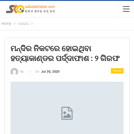
Home
ଅପରାଧ
ମନ୍ଦିର ନିକଟରେ ହୋଇଥିବା
ହତ୍ୟାକାଣ୍ଡର ପର୍ଦ୍ଦାଫାଶ : ୨ ଗିରଫ
ଅପରାଧ
On
Jul 30, 2020
By