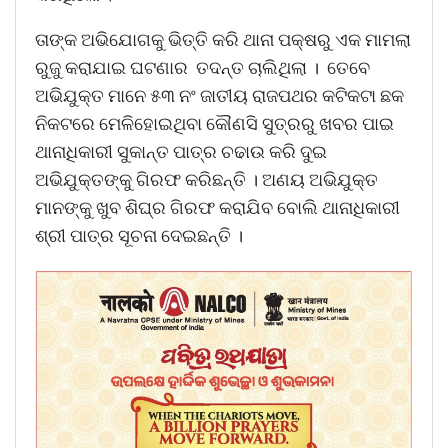
ତାଙ୍କ ଅଭିଯୋଗକୁ ଭିତ୍ତି କରି ଥାନା ପକ୍ଷରୁ ଏକ ମାମଲା
ରୁଜୁ କରାଯାଇ ଘଟଣାର ତଦନ୍ତ ଚାଲିଥିଲା । ତେବେ
ଅଭିଯୁକ୍ତ ମାନେ ୫୩ ନଂ ଜାତୀୟ ରାଜପଥର କଟିକଟା ଛକ
ନିକଟରେ ମେଳିହୋଇଥିବା କୌଣସି ସୁତ୍ରରୁ ଖବର ପାଇ
ଥାନାଧିକାରୀ ସୁକାନ୍ତ ପାତ୍ର ଚଢାଉ କରି ଦୁଇ
ଅଭିଯୁକ୍ତଙ୍କୁ ଗିରଫ କରିଛନ୍ତି । ଅଣୟ ଅଭିଯୁକ୍ତ
ମାନଙ୍କୁ ଖୁବ ଶିଘ୍ର ଗିରଫ କରାଯିବ ବୋଲି ଥାନାଧିକାରୀ
ଶ୍ରୀ ପାତ୍ର ସୂଚନା ଦେଇଛନ୍ତି ।