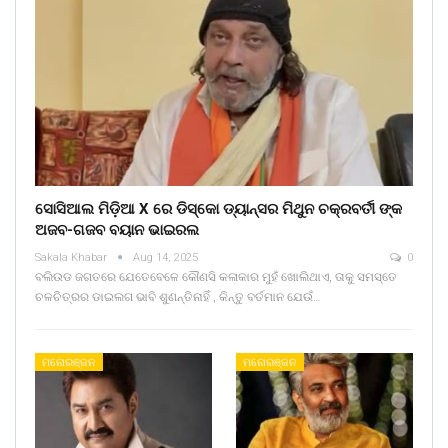
ସୋସିଆଲ ମିଡ଼ିଆ X ରେ ଡିସ୍କୋ ଡ୍ୟାନ୍ସର ମିଥୁନ ଚକ୍ରବର୍ତୀ ଙ୍କ
ଅଜବ-ଗଜବ ବୟାନ ଭାଇରଲ
Sakala Khabar
Aug 14, 2025
0
ବଲିଉଡ ଜଗତରେ ଯେତେବେଳେ କୌଣସି କଳାକାର ମୁହଁ ଖୋଲିଥାଏ, ତାକୁ ସମସ୍ତେ
ଚଳଚିତ୍ରର ଡାଇଲଗ ଭାବି ଶୁଣନ୍ତିନାହିଁ , କିନ୍ତୁ ବର୍ତମାନ ଯେଉଁ…
ମନୋରଞ୍ଜନ
ମନୋରଞ୍ଜନ