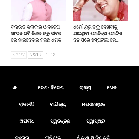
ବଲିଉଡ କଳାକାର ଓ ବିଜେପି
ଧର୍ମେନ୍ଦ୍ର ଙ୍କୁ ଦେଖିବାକୁ
ସାଂସଦ ରବି କିଶନ ଙ୍କୁ ଜୀବନ
ଯାଇଥିବା ଗୋବିନ୍ଦା ଗୋଟିଏ
ରେ ମାରିଦେବାର ମିଳିଛି ଧମକ
ଦିନ ପରେ ହସ୍ପିଟାଲ ରେ…
PREV
NEXT
1 of 2
ଦେଶ- ବିଦେଶ
ରାଜ୍ୟ
ଖେଳ
ରାଜନୀତି
ବାଣିଜ୍ୟ
ମନୋରଞ୍ଜନ
ଅପରାଧ
ସ୍ୱତନ୍ତ୍ର
ସ୍ୱାସ୍ଥ୍ୟ
କରୋନା
ରାଶିଫଳ
ଶିକ୍ଷା ଓ ନିଯୁକ୍ତି