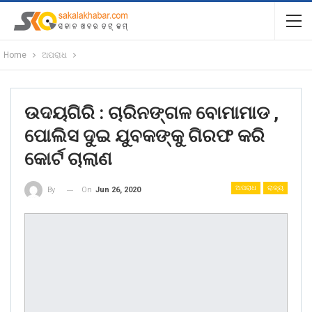
Home
ଅପରାଧ
ଉଦୟଗିରି : ଚାରିନଙ୍ଗଳ ବୋମାମାଡ ,
ପୋଲିସ ଦୁଇ ଯୁବକଙ୍କୁ ଗିରଫ କରି
କୋର୍ଟ ଚାଲାଣ
ଅପରାଧ
ରାଜ୍ୟ
On
Jun 26, 2020
By