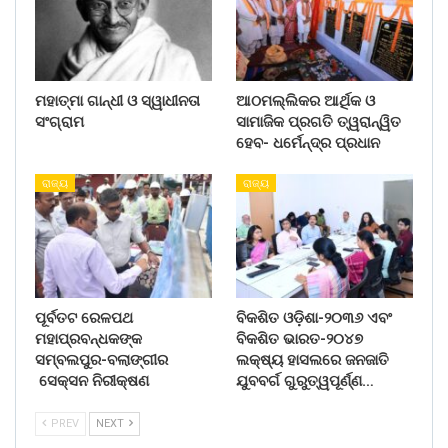
ମହାତ୍ମା ଗାନ୍ଧୀ ଓ ସ୍ୱାଧୀନତା
ଆଠମଲ୍ଲିକର ଆର୍ଥିକ ଓ
ସଂଗ୍ରାମ
ସାମାଜିକ ପ୍ରଗତି ତ୍ୱରାନ୍ୱିତ
ହେବ- ଧର୍ମେନ୍ଦ୍ର ପ୍ରଧାନ
ରାଜ୍ୟ
ରାଜ୍ୟ
ପୂର୍ବତଟ ରେଳପଥ
ବିକଶିତ ଓଡ଼ିଶା-୨୦୩୬ ଏବଂ
ମହାପ୍ରବନ୍ଧକଙ୍କ
ବିକଶିତ ଭାରତ-୨୦୪୭
ସମ୍ବଲପୁର-ବଲାଙ୍ଗୀର
ଲକ୍ଷ୍ୟ ହାସଲରେ ଜନଜାତି
ସେକ୍ସନ ନିରୀକ୍ଷଣ
ଯୁବବର୍ଗ ଗୁରୁତ୍ୱପୂର୍ଣ୍ଣ…
PREV
NEXT