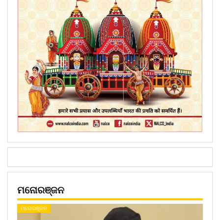
ମନୋରଞ୍ଜନ
ମନୋରଞ୍ଜନ