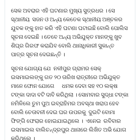
ସେକ ଅବରାର ଏହି ଘଟଣାର ମୁଖ୍ୟ ସୁତ୍ରଧର । ସେ
ସ୍ଥାନୀୟ ସଜନ ଓ ଅନ୍ୟ କେତେକ ସ୍ଥାନୀୟ ଅଞ୍ଚଳର
ଯୁବକ ଙ୍କୁ ହାତ କରି ଏହି ଘଟଣା ଘଟାଇଛି ବୋଲି ପୋଲିସ
ସୂଚନା ଦେଇଛି । ତେବେ ଅନ୍ୟ ଅଭିଯୁକ୍ତ ମାନଙ୍କୁ ଖୁବ
ଶିଘ୍ର ଗିରଫ କରାଯିବ ବୋଲି ଥାନାଧିକାରୀ ସୁକାନ୍ତ
ପାତ୍ର ସୂଚନା ଦେଇଛନ୍ତି ।
ସୂଚନା ଯୋଗ୍ୟ ଯେ ନଳୀପୁର ଗ୍ରାମର ସେକ୍
ଇସମାଇଲଙ୍କୁ ଗତ ୨୦ ତାରିଖ ରାତ୍ରୀରେ ଅଭିଯୁକ୍ତ
ମାନେ ଫୋନ ଯୋଗେ ଧମକ ଦେବା ସହ ୧୦ ଲକ୍ଷ
ଟଙ୍କା ଦାଦା ବଟି ଦାବି କରିଥିଲା । ସୋମବାର ସୁଦ୍ଧା ଟଙ୍କା
ନମିଳିଲେ ତୁମ ପୁଅ ଇବ୍ରାହିମର ଅବସ୍ଥା ଖରାପ ହେବ
ବୋଲି ଚେତାବନୀ ଦେଇ ଘର ଉପରକୁ ଦୁଇଟି ବୋମା
ଫିଙ୍ଗି ଫେରାର ହୋଇଯାଇଥିଲେ । ଏନେଇ ରବିବାର
ଇସମାଇଲ ବାଲିଚନ୍ଦ୍ରପୁର ଥାନାରେ ଲିଖିତ ଅଭି ଯୋଗ
କରିଥିଲେ ।