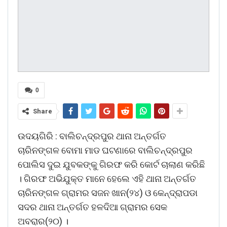
0
Share
ଉଦୟଗିରି : ବାଲିଚନ୍ଦ୍ରପୁର ଥାନା ଅନ୍ତର୍ଗତ
ଚାରିନଙ୍ଗଳ ବୋମା ମାଡ ଘଟଣାରେ ବାଲିଚନ୍ଦ୍ରପୁର
ପୋଲିସ ଦୁଇ ଯୁବକଙ୍କୁ ଗିରଫ କରି କୋର୍ଟ ଚାଲାଣ କରିଛି
। ଗିରଫ ଅଭିଯୁକ୍ତ ମାନେ ହେଲେ ଏହି ଥାନା ଅନ୍ତର୍ଗତ
ଚାରିନଙ୍ଗଳ ଗ୍ରାମର ସଜନ ଖାନ(୨୪) ଓ କେନ୍ଦ୍ରାପଡା
ସଦର ଥାନା ଅନ୍ତର୍ଗତ ହଳଦିଆ ଗ୍ରାମର ସେକ
ଅବରାର(୨୦) ।