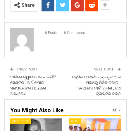
Share
0 Posts
0 Comments
PREV POST
NEXT POST
ବାକିରେ କ୍ୱାରେଟାଇନ ଚାଲିଛି
ତହସିଲ ଓ ବାଲିଚନ୍ଦ୍ରପୁର ଥାନା
ସେଣ୍ଟର : ଅର୍ଥ ନପାଇ
ପକ୍ଷରୁ ମିଳିତ ଚଢାଉ :
ସରପଞ୍ଚଙ୍କ ମଧ୍ୟରେ
ବେଆଇନ ବାଲି ଚାଲାଣ , ଛଅ
ଅସନ୍ତୋଷ
ଟ୍ରାକ୍ଟର ଜବତ
You Might Also Like
All
ଦେଶ- ବିଦେଶ
ରାଜ୍ୟ