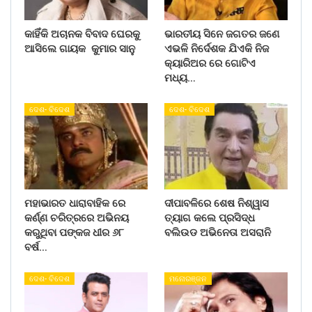
କାହିଁକି ଅଚାନକ ବିବାଦ ଘେରକୁ
ଭାରତୀୟ ସିନେ ଜଗତର ଜଣେ
ଆସିଲେ ଗାୟକ କୁମାର ସାନୁ
ଏଭଳି ନିର୍ଦେଶକ ଯିଏକି ନିଜ
କ୍ୟାରିଅର ରେ ଗୋଟିଏ
ମଧ୍ୟ…
ଦେଶ- ବିଦେଶ
ଦେଶ- ବିଦେଶ
ମହାଭାରତ ଧାରାବାହିକ ରେ
ଦୀପାବଳିରେ ଶେଷ ନିଶ୍ୱାସ
କର୍ଣ୍ଣ ଚରିତ୍ରରେ ଅଭିନୟ
ତ୍ୟାଗ କଲେ ପ୍ରସିଦ୍ଧ
କରୁଥିବା ପଙ୍କଜ ଧୀର ୬୮
ବଲିଉଡ ଅଭିନେତା ଅସରାନି
ବର୍ଷ…
ଦେଶ- ବିଦେଶ
ମନୋରଞ୍ଜନ