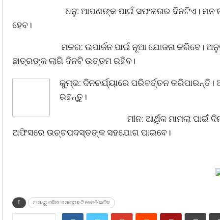
ଧନୁ: ଆପଣଙ୍କ ପାଇଁ ସଫଳତାର ଦିନଟିଏ। ମନ ଚାହୁ
ହେବ।
ମକର: ଉପାର୍ଜନ ପାଇଁ ନୂଆ ଯୋଜନା କରିବେ। ଅନୁ
ଛାତ୍ରଙ୍କ ଲାଗି ଦିନଟି ଉତ୍ତମ ରହିବ।
କୁମ୍ଭ: ଦିନଚର୍ଯ୍ୟାରେ ପରିବର୍ତ୍ତନ କରିପାରନ୍ତି
ରହନ୍ତୁ।
ମୀନ: ଆର୍ଥିକ ମାମଲା ପାଇଁ
ଅଫିସରେ ଉଚ୍ଚପଦସ୍ତଙ୍କ ସହଯୋଗ ପାଇବେ।
ଆସନ୍ତୁ ପଢିବା ଏ ସାପ୍ତାହ ଟି କେମତି କାଟିବ