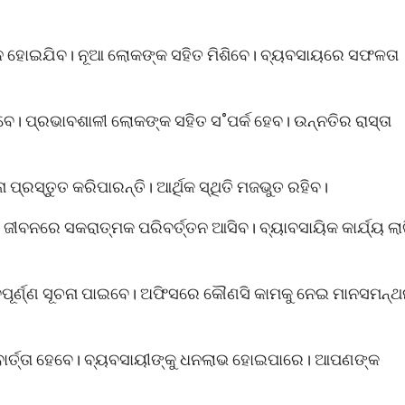
ମାଧାନ ହୋଇଯିବ। ନୂଆ ଲୋକଙ୍କ ସହିତ ମିଶିବେ। ବ୍ୟବସାୟରେ ସଫଳତା
େ। ପ୍ରଭାବଶାଳୀ ଲୋକଙ୍କ ସହିତ ସ˚ପର୍କ ହେବ। ଉନ୍ନତିର ରାସ୍ତା
ା ପ୍ରସ୍ତୁତ କରିପାରନ୍ତି। ଆର୍ଥିକ ସ୍ଥିତି ମଜଭୁତ ରହିବ।
ଜୀବନରେ ସକରାତ୍ମକ ପରିବର୍ତ୍ତନ ଆସିବ। ବ୍ୟାବସାୟିକ କାର୍ଯ୍ୟ ଲା
ବପୂର୍ଣ୍ଣ ସୂଚନା ପାଇବେ। ଅଫିସରେ କୌଣସି କାମକୁ ନେଇ ମାନସମନ୍
ାବାର୍ତ୍ତା ହେବେ। ବ୍ୟବସାୟୀଙ୍କୁ ଧନଲାଭ ହୋଇପାରେ। ଆପଣଙ୍କ