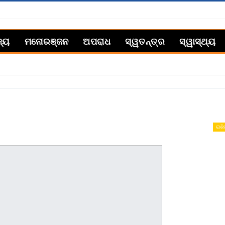
ଜ୍ୟ
ମନୋରଞ୍ଜନ
ଅପରାଧ
ସ୍ୱତନ୍ତ୍ର
ସ୍ୱାସ୍ଥ୍ୟ
ରାଶ