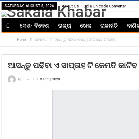
SATURDAY, AUGUST 8, 2026
About Us
Odia Unicode Converter
ଦେଶ- ବିଦେଶ
ରାଜ୍ୟ
ଖେଳ
ରାଜନୀତି
ବାଣି
Home
ରାଶିଫଳ
ଆସନ୍ତୁ ପଢିବା ଏ ସାପ୍ତାହ ଟି କେମତି କାଟିବ
ଆସନ୍ତୁ ପଢିବା ଏ ସାପ୍ତାହ ଟି କେମତି କାଟିବ
On
Mar 30, 2020
By