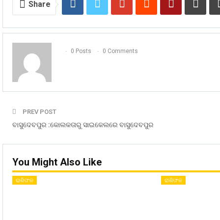
Share
0 Posts
0 Comments
PREV POST
ବାସୁଦେବପୁର :କୋଲକତାରୁ ସାଇକେଲରେ ବାସୁଦେବପୁର
You Might Also Like
ରାଶିଫଳ
ରାଶିଫଳ