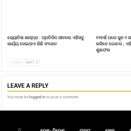
ଜ୍ୟୋତିଷ ଶାସ୍ତ୍ର : ପ୍ରତିଦିନ ଜୀବନର ଏହିସବୁ
୧୨ବର୍ଷ ପରେ ଜୁନ ୨ ତ
କାର୍ଯ୍ୟ ଦେଇଥାଏ କିଛି ସଂକେତ
କରିବେ ଗୋଚର , ଏହି
ଶୁଭଫଳ
PREV
NEXT
LEAVE A REPLY
You must be
logged in
to post a comment.
ଦେଶ- ବିଦେଶ
ରାଜ୍ୟ
ଖେଳ