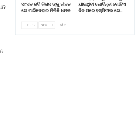
ସାଂସଦ ରବି କିଶନ ଙ୍କୁ ଜୀବନ
ଯାଇଥିବା ଗୋବିନ୍ଦା ଗୋଟିଏ
ଧାନ
ରେ ମାରିଦେବାର ମିଳିଛି ଧମକ
ଦିନ ପରେ ହସ୍ପିଟାଲ ରେ…
PREV
NEXT
1 of 2
େତ