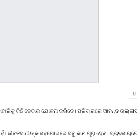
ାହାରିକୁ କିଛି ଦେବାର ଯୋଜନା କରିବେ। ପରିବାରରେ ଆନନ୍ଦ ଉଲ୍ଲା
ାହିଁ। ଜୀବନସାଥୀଙ୍କ ସହଯୋଗରେ ସବୁ କାମ ପୂରା ହେବ। ବ୍ୟବସାୟର