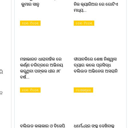
କୁମାର ସାନୁ
ନିଜ କ୍ୟାରିଅର ରେ ଗୋଟିଏ
ମଧ୍ୟ…
ଦେଶ- ବିଦେଶ
ଦେଶ- ବିଦେଶ
ମହାଭାରତ ଧାରାବାହିକ ରେ
ଦୀପାବଳିରେ ଶେଷ ନିଶ୍ୱାସ
କର୍ଣ୍ଣ ଚରିତ୍ରରେ ଅଭିନୟ
ତ୍ୟାଗ କଲେ ପ୍ରସିଦ୍ଧ
କରୁଥିବା ପଙ୍କଜ ଧୀର ୬୮
ବଲିଉଡ ଅଭିନେତା ଅସରାନି
ଗି
ବର୍ଷ…
ଦେଶ- ବିଦେଶ
ମନୋରଞ୍ଜନ
ଥନ
ବଲିଉଡ କଳାକାର ଓ ବିଜେପି
ଧର୍ମେନ୍ଦ୍ର ଙ୍କୁ ଦେଖିବାକୁ