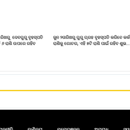
ାରିଖରୁ ଦେବଗୁରୁ ବୃହସ୍ପତି
ଜୁନ ୨ତାରିଖରୁ ଗୁରୁ ଗ୍ରହ ବୃହସ୍ପତି କରିବେ କର୍
 ୬ ରାଶି ଉପରେ ରହିବ
ରାଶିକୁ ଗୋଚର, ଏହି ୫ଟି ରାଶି ପାଇଁ ରହିବ ଶୁଭ…
ରାଜନୀତି
ବାଣିଜ୍ୟ
ମନୋରଞ୍ଜନ
ଅପରାଧ
ସ୍ୱ