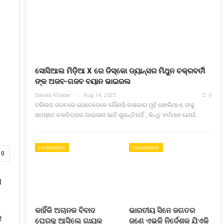
ସୋସିଆଲ ମିଡ଼ିଆ X ରେ ଡିସ୍କୋ ଡ୍ୟାନ୍ସର ମିଥୁନ ଚକ୍ରବର୍ତୀ
ଙ୍କ ଅଜବ-ଗଜବ ବୟାନ ଭାଇରଲ
Sakala Khabar
Aug 14, 2025
0
ବଲିଉଡ ଜଗତରେ ଯେତେବେଳେ କୌଣସି କଳାକାର ମୁହଁ ଖୋଲିଥାଏ, ତାକୁ
ସମସ୍ତେ ଚଳଚିତ୍ରର ଡାଇଲଗ ଭାବି ଶୁଣନ୍ତିନାହିଁ , କିନ୍ତୁ ବର୍ତମାନ ଯେଉଁ…
ମନୋରଞ୍ଜନ
ମନୋରଞ୍ଜନ
0
ସ
କାହିଁକି ଅଚାନକ ବିବାଦ
ଭାରତୀୟ ସିନେ ଜଗତର
େ
ଘେରକୁ ଆସିଲେ ଗାୟକ
ଜଣେ ଏଭଳି ନିର୍ଦେଶକ ଯିଏକି