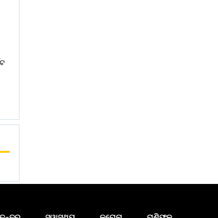
କଟ
ତନ୍ତ୍ର
ସ୍ୱାସ୍ଥ୍ୟ
କରୋନା
ରାଶିଫଳ