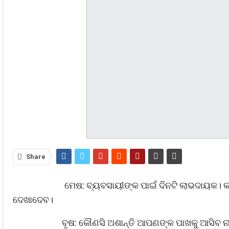
Share
ମେଷ: ବ୍ୟବସାୟୀଙ୍କ ପାଇଁ ଦିନଟି ଲାଭଦାୟକ। କ
ଦେଖାଦେବ।
ବୃଷ: କୌଣସି ଅଶାନ୍ତି ଆପଣଙ୍କ ପାଖକୁ ଆସିବ ନ