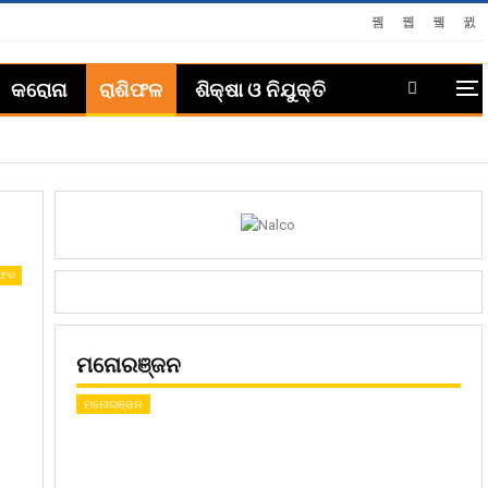
କରୋନା
ରାଶିଫଳ
ଶିକ୍ଷା ଓ ନିଯୁକ୍ତି
ିଫଳ
ମନୋରଞ୍ଜନ
ମନୋରଞ୍ଜନ