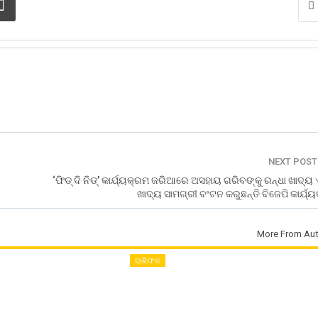
NEXT POS
‘ଫିଡ୍ ଦି ନିଡ୍’ କାର୍ଯ୍ୟକ୍ରମ ଜରିଆରେ ଅସହାୟ ଗରିବଙ୍କୁ ରନ୍ଧା ଖାଦ୍ୟ
ଖାଦ୍ୟ ସାମଗ୍ରୀ ବଂଟନ କରୁଛନ୍ତି ବିଜେପି କାର୍ଯ୍ୟକ
More From Aut
ରାଶିଫଳ