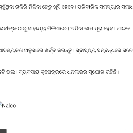
ଁଥିବା ଚାକିରି ମିଳିବା ହେତୁ ଖୁସି ହେବେ। ପରିବାରିକ ସମସ୍ୟାର ସମା
ଭବୀଙ୍କ ଠାରୁ ସାହାଯ୍ୟ ମିଳିପାରେ। ଅଫିସ କାମ ପୂରା ହେବ। ଆଇନ
। ଆବଶ୍ୟକତା ଅନୁସାରେ ଖର୍ଚ୍ଚ କରନ୍ତୁ। ସ୍ବାସ୍ଥ୍ୟ ସମ୍ବନ୍ଧରେ ସଚ
 ଦିନଟି ଭଲ। ବ୍ୟବସାୟ କ୍ଷେତ୍ରରେ ଧନଲାଭର ସୁଯୋଗ ରହିଛି।