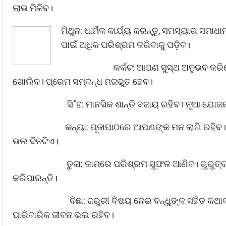
ଲାଭ ମିଳିବ।
ମିଥୁନ: ଧାର୍ମିକ କାର୍ଯ୍ୟ କରନ୍ତୁ, ସମସ୍ୟାର ସ
ପାଇଁ ଅଧିକ ପରିଶ୍ରମ କରିବାକୁ ପଡ଼ିବ।
କର୍କଟ: ଆପଣ ସୁସ୍ଥ ଅନୁଭବ କରିବ
ଖୋଲିବ। ପ୍ରେମ ସମ୍ବନ୍ଧ ମଜଭୁତ ହେବ।
ସି˚ହ: ମାନସିକ ଶାନ୍ତି ବଜାୟ ରହିବ। ନୂଆ ଯୋଜନ
କନ୍ୟା: ପୂଜାପାଠରେ ଆପଣଙ୍କ ମନ ଲାଗି ରହିବ। 
ଭଲ ଦିନଟିଏ।
ତୁଳା: କାମରେ ପରିଶ୍ରମ ସୁଫଳ ଆଣିବ। ଗୁରୁତ୍
କରିପାରନ୍ତି।
ବିଛା: ଜରୁରୀ ବିଷୟ ନେଇ ବନ୍ଧୁଙ୍କ ସହିତ କଥ
ପାରିବାରିକ ଜୀବନ ଭଲ ରହିବ।