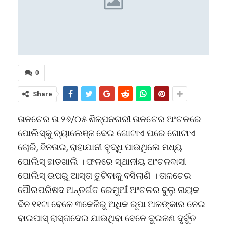
0
Share
ତାଳଚେର ତା ୨୬/୦୫ ଶିଳ୍ପନଗରୀ ତାଳଚେର ଅଂଚଳରେ
ପୋଲିସ୍‌କୁ ଚ୍ୟାଲେଞ୍ଜ ଦେଇ ଗୋଟାଏ ପରେ ଗୋଟାଏ
ଚୋରି, ଛିନତାଇ, ରାହାଯାନୀ ବୃଦ୍ଧି ପାଉଥିଲେ ମଧ୍ୟ
ପୋଲିସ୍ ହାତଖାଲି । ଫଳରେ ସ୍ଥାନୀୟ ଅଂଚଳବାସୀ
ପୋଲିସ୍ ଉପରୁ ଆସ୍ତା ତୁଟିବାକୁ ବସିଲାଣି । ତାଳଚେର
ପୌରପରିଷଦ ଅନ୍ତର୍ଗତ ରେମୁଆଁ ଅଂଚଳର ବୁଲୁ ନାୟକ
ଦିନ ୧୧ଟା ବେଳେ ୩କେଜିରୁ ଅଧିକ ରୂପା ଅଳଙ୍କାର ନେଇ
ବାଇପାସ୍ ରାସ୍ତାଦେଇ ଯାଉଥିବା ବେଳେ ଦୁଇଜଣ ଦୃର୍ବୁତ