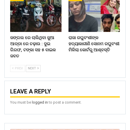
ଜଙ୍ଗଲ ରେ ଚାଲିଥିବା ଜୁଆ
ରାଜା ରଘୁବଂଶୀଙ୍କ
ଆଡ୍ଡା ରେ ଚଢ଼ାଉ : ଦୁଇ
ହତ୍ୟାକାରୀଣି ସୋନମ ରଘୁବଂଶୀ
ଗିରଫ, ଟଙ୍କା ସହ ୫ ବାଇକ
ମିଳିଲା କୋର୍ଟରୁ ଆଶ୍ବସ୍ତି
ଜବତ
PREV
NEXT
LEAVE A REPLY
You must be
logged in
to post a comment.