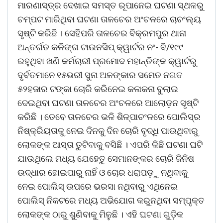
ମାରଣାସ୍ତ୍ର ଦେଖାଇ ସମସ୍ତ ରୂପାନେଇ ଘଟଣା ସ୍ଥଳରୁ
ଚମ୍ପଟ ମାରିଥିବା ଘଟଣା ତାଳଚେର ଅଂଚଳରେ ଚାଚଂଲ୍ୟ
ସୃଷ୍ଟି କରିଛି । ସେହିପରି ତାଳଚେର ବିକ୍ରମପୁର ଥାନା
ଅନ୍ତର୍ଗତ କଳିଙ୍ଗ ଟାଉନସିପ୍ କ୍ୱାର୍ଟର ନଂ- ବି/୧୯୯
ରହୁଥିବା ଖଣି କର୍ମଚାରୀ ପ୍ରମୋଦ ମହାନ୍ତିଙ୍କ କ୍ୱାର୍ଟରୁ
ଦୃର୍ବତମାନେ ୧୫ଭରୀ ସୁନା ଅଳଙ୍କାର ସମେତ ନଗତ
୫୨ହଜାର ଟଙ୍କା ଚୋରି କରିନେଇ କଳାକନା ବୁଲାଇ
ଦେଇଥିବା ଘଟଣା ତାଳଚେର ଅଂଚଳରେ ଆଲୋଡ଼ନ ସୃଷ୍ଟି
କରିଛି । ତେବେ ତାଳଚେର ଭଳି ଶିଳ୍ପାଚଂଳରେ ପୋଲିସ୍‌ର
ନିଷ୍କ୍ରିୟତାକୁ ନେଇ ଦିନକୁ ଦିନ ଚୋରି ବୃଦ୍ଧି ପାଉଥିବାରୁ
ଲୋକଙ୍କ ଆସ୍ତା ତୁଟିବାକୁ ବସିଛି । ଏପରି କିଛି ଘଟଣା ଘଟି
ଯାଉଥିଲେ ମଧ୍ୟ ଯେହେତୁ ସେମାନଙ୍କର ଚୋରି ଜିନିଷ
ଉଦ୍ଧାର ହୋଇପାରୁ ନାହିଁ ଓ ଚୋର ଧରାପଡ଼ୁ ନଥିବାକୁ
ନେଇ ପୋଲିସ୍ ଉପରେ ଭରସା ନଥିବାରୁ ଏଥିନେଇ
ପୋଲିସ୍ ନିକଟରେ ମଧ୍ୟ ଅଭିଯୋଗ କରୁନଥିବା ସମ୍ପୃକ୍ତ
ଲୋକଙ୍କ ଠାରୁ ଶୁଣିବାକୁ ମିଳୁଛି । ଏହି ଘଟଣା ଗୁଡ଼ିକ