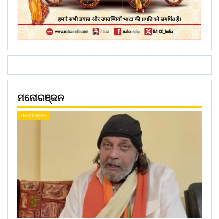
ମନୋରଞ୍ଜନ
ମନୋରଞ୍ଜନ