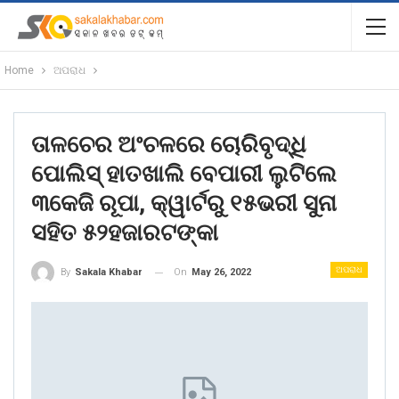
Home
ଅପରାଧ
ତାଳଚେର ଅଂଚଳରେ ଚୋରିବୃଦ୍ଧି
ପୋଲିସ୍ ହାତଖାଲି ବେପାରୀ ଲୁଟିଲେ
୩କେଜି ରୂପା, କ୍ୱାର୍ଟରୁ ୧୫ଭରୀ ସୁନା
ସହିତ ୫୨ହଜାରଟଙ୍କା
ଅପରାଧ
On
May 26, 2022
By
Sakala Khabar