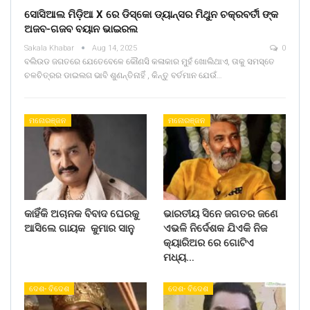
ସୋସିଆଲ ମିଡ଼ିଆ X ରେ ଡିସ୍କୋ ଡ୍ୟାନ୍ସର ମିଥୁନ ଚକ୍ରବର୍ତୀ ଙ୍କ
ଅଜବ-ଗଜବ ବୟାନ ଭାଇରଲ
Sakala Khabar
Aug 14, 2025
0
ବଲିଉଡ ଜଗତରେ ଯେତେବେଳେ କୌଣସି କଳାକାର ମୁହଁ ଖୋଲିଥାଏ, ତାକୁ ସମସ୍ତେ
ଚଳଚିତ୍ରର ଡାଇଲଗ ଭାବି ଶୁଣନ୍ତିନାହିଁ , କିନ୍ତୁ ବର୍ତମାନ ଯେଉଁ…
ମନୋରଞ୍ଜନ
ମନୋରଞ୍ଜନ
କାହିଁକି ଅଚାନକ ବିବାଦ ଘେରକୁ
ଭାରତୀୟ ସିନେ ଜଗତର ଜଣେ
ଆସିଲେ ଗାୟକ କୁମାର ସାନୁ
ଏଭଳି ନିର୍ଦେଶକ ଯିଏକି ନିଜ
କ୍ୟାରିଅର ରେ ଗୋଟିଏ
ମଧ୍ୟ…
ଦେଶ- ବିଦେଶ
ଦେଶ- ବିଦେଶ