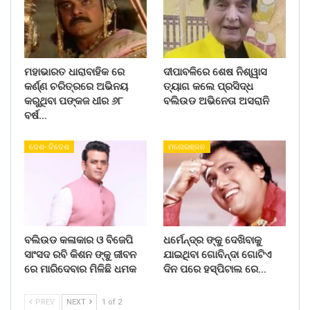
ମହାଭାରତ ଧାରାବାହିକ ରେ
ଦୀପାବଳିରେ ଶେଷ ନିଶ୍ୱାସ
କର୍ଣ୍ଣ ଚରିତ୍ରରେ ଅଭିନୟ
ତ୍ୟାଗ କଲେ ପ୍ରସିଦ୍ଧ
କରୁଥିବା ପଙ୍କଜ ଧୀର ୬୮
ବଲିଉଡ ଅଭିନେତା ଅସରାନି
ବର୍ଷ…
ଦେଶ- ବିଦେଶ
ମନୋରଞ୍ଜନ
ବଲିଉଡ କଳାକାର ଓ ବିଜେପି
ଧର୍ମେନ୍ଦ୍ର ଙ୍କୁ ଦେଖିବାକୁ
ସାଂସଦ ରବି କିଶନ ଙ୍କୁ ଜୀବନ
ଯାଇଥିବା ଗୋବିନ୍ଦା ଗୋଟିଏ
ରେ ମାରିଦେବାର ମିଳିଛି ଧମକ
ଦିନ ପରେ ହସ୍ପିଟାଲ ରେ…
PREV
NEXT
1 of 2