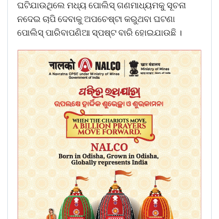
ଘଟିଯାଉଥିଲେ ମଧ୍ୟ ପୋଲିସ୍ ଗଣମାଧ୍ୟମକୁ ସୂଚନା
ନଦେଇ ଚାପି ଦେବାକୁ ଅପଚେଷ୍ଟା କରୁଥବା ଘଟଣା
ପୋଲିସ୍ ପାରିବାପଣିଆ ସ୍ପଷ୍ଟ ବାରି ହୋଇଯାଉଛି ।