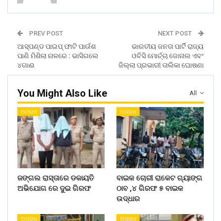
PREV POST
NEXT POST
ଆସ୍‌ପଣ୍ଡ ପାଇପ୍ ଫାଟି ପାଉଁଶ
ଭାରତୀୟ ଜନତା ପାର୍ଟି ରାଜ୍ୟ
ପାଣି ମିଶିଲା ନାଳରେ : ଭାସିଗଲେ
ଓବିସି ମୋର୍ଚ୍ଚା ଜୋନାଲ ଏବଂ
୪ଗାଈ
ଜିଲ୍ଲା ପ୍ରଭାରୀ ତାଲିକା ଘୋଷଣା
You Might Also Like
All
ଅପରାଧ
ଅପରାଧ
ଜଙ୍ଗଲ ରାସ୍ତାରେ ଡକାୟତି
ବାଇକ ଚୋରୀ ରାକେଟ ଗ୍ୟାଙ୍ଗ
ଅଭିଯୋଗ ରେ ଦୁଇ ଗିରଫ
ଠାବ ,୪ ଗିରଫ ୫ ବାଇକ
ଉଦ୍ଧାର
ଅପରାଧ
ଅପରାଧ