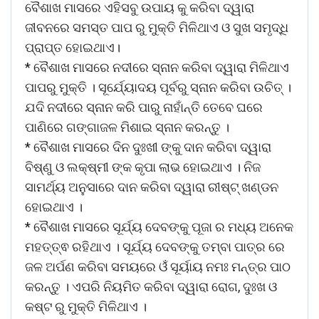
ବୈଶାଖ ମାସରେ ଏହିସବୁ ଉପାୟ କୁ କରିବା ଦ୍ୱାରା
ଜୀବନରେ ସମସ୍ତ ପାପ ରୁ ମୁକ୍ତି ମିଳିଥାଏ ଓ ସୁଖ ସମୃଦ୍ଧି
ପ୍ରାପ୍ତ ହୋଇଥାଏ।
* ବୈଶାଖ ମାସରେ ନଦୀରେ ସ୍ନାନ କରିବା ଦ୍ୱାରା ମିଳିଥାଏ
ପାପରୁ ମୁକ୍ତି । ସୂର୍ଯ୍ୟୋଦୟ ପୂର୍ବରୁ ସ୍ନାନ କରିବା ଉଚିତ୍ ।
ଯଦି ନଦୀରେ ସ୍ନାନ କରି ପାରୁ ନାହାଁନ୍ତି ତେବେ ଘରେ
ପାଣିରେ ଗଙ୍ଗାଜଳ ମିଶାଇ ସ୍ନାନ କରନ୍ତୁ ।
* ବୈଶାଖ ମାସରେ ଦିନ ଦୁଃଖୀ ଙ୍କୁ ଦାନ କରିବା ଦ୍ୱାରା
ବିଷ୍ଣୁ ଓ ଲକ୍ଷ୍ମୀ ଙ୍କ କୃପା ଲାଭ ହୋଇଥାଏ । ନିଜ
ସାମର୍ଥ୍ୟ ଅନୁସାରେ ଦାନ କରିବା ଦ୍ୱାରା ରୀଷ୍ଟ୍ ଖଣ୍ଡନ
ହୋଇଥାଏ ।
* ବୈଶାଖ ମାସରେ ସୂର୍ଯ୍ୟ ଦେବଙ୍କୁ ପୂଜା ର ମଧ୍ୟ ଅନେକ
ମହତ୍ତ୍ଵ ରହିଥାଏ । ସୂର୍ଯ୍ୟ ଦେବଙ୍କୁ ତମ୍ବା ପାତ୍ର ରେ
ଜଳ ଅର୍ପଣ କରିବା ସମୟରେ ଓଁ ସୂର୍ୟାୟ ନମଃ ମନ୍ତ୍ର ପାଠ
କରନ୍ତୁ । ଏପରି ନିୟମିତ କରିବା ଦ୍ୱାରା ରୋଗ, ଦୁଃଖ ଓ
କଷ୍ଟ ରୁ ମୁକ୍ତି ମିଳିଥାଏ ।