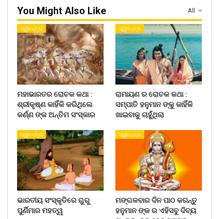
You Might Also Like
All
ସ୍ୱତନ୍ତ୍ର
ସ୍ୱତନ୍ତ୍ର
ମହାଭାରତର ରୋଚକ କଥା :
ରାମାୟଣ ର ରୋଚକ କଥା :
ଶ୍ରୀକୃଷ୍ଣ କାହିଁକି କରିଥିଲେ
ସମ୍ପାତି ହନୁମାନ ଙ୍କୁ କାହିଁକି
କର୍ଣ୍ଣ ଙ୍କ ଅନ୍ତିମ ସଂସ୍କାର
ଖାଇବାକୁ ଚାହୁଁଥିଲା
ସ୍ୱତନ୍ତ୍ର
ସ୍ୱତନ୍ତ୍ର
ଭାରତୀୟ ସଂସ୍କୃତିରେ ଗୁରୁ
ମଙ୍ଗଳବାର ଦିନ ପାଠ କରନ୍ତୁ
ପୁର୍ଣିମାର ମହତ୍ୱ
ହନୁମାନ ଙ୍କ ର ଏହିସବୁ ଦିବ୍ୟ