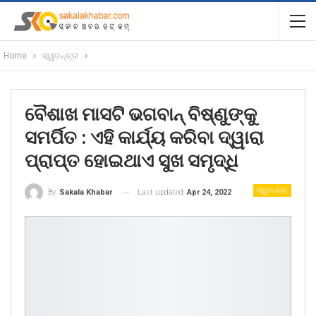
Home
ସ୍ୱତନ୍ତ୍ର
ବୈଶାଖ ମାସଟି ଭଗବାନ୍ ବିଷ୍ଣୁଙ୍କୁ
ସମର୍ପିତ : ଏହି କାର୍ଯ୍ୟ କରିବା ଦ୍ୱାରା
ପ୍ରାପ୍ତ ହୋଇଥାଏ ସୁଖ ସମୃଦ୍ଧି
ସ୍ୱତନ୍ତ୍ର
Last updated
Apr 24, 2022
By
Sakala Khabar