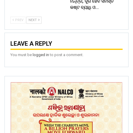
ମନ୍ତ୍ର, ଦୂର ହେବ ସମସ୍ତ
କଷ୍ଟ ବ୍ୟାଧି ଓ…
PREV
NEXT
LEAVE A REPLY
You must be
logged in
to post a comment.