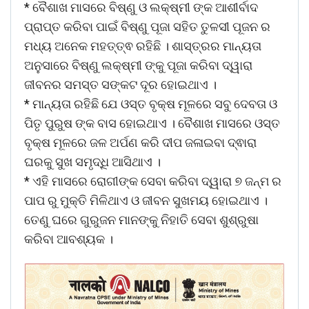
* ବୈଶାଖ ମାସରେ ବିଷ୍ଣୁ ଓ ଲକ୍ଷ୍ମୀ ଙ୍କ ଆଶୀର୍ବାଦ
ପ୍ରାପ୍ତ କରିବା ପାଇଁ ବିଷ୍ଣୁ ପୂଜା ସହିତ ତୁଳସୀ ପୂଜନ ର
ମଧ୍ୟ ଅନେକ ମହତ୍ତ୍ଵ ରହିଛି । ଶାସ୍ତ୍ରର ମାନ୍ୟତା
ଅନୁସାରେ ବିଷ୍ଣୁ ଲକ୍ଷ୍ମୀ ଙ୍କୁ ପୂଜା କରିବା ଦ୍ୱାରା
ଜୀବନର ସମସ୍ତ ସଙ୍କଟ ଦୂର ହୋଇଥାଏ ।
* ମାନ୍ୟତା ରହିଛି ଯେ ଓସ୍ତ ବୃକ୍ଷ ମୂଳରେ ସବୁ ଦେବତା ଓ
ପିତୃ ପୁରୁଷ ଙ୍କ ବାସ ହୋଇଥାଏ । ବୈଶାଖ ମାସରେ ଓସ୍ତ
ବୃକ୍ଷ ମୂଳରେ ଜଳ ଅର୍ପଣ କରି ଦୀପ ଜଳାଇବା ଦ୍ଵାରା
ଘରକୁ ସୁଖ ସମୃଦ୍ଧି ଆସିଥାଏ ।
* ଏହି ମାସରେ ରୋଗୀଙ୍କ ସେବା କରିବା ଦ୍ୱାରା ୭ ଜନ୍ମ ର
ପାପ ରୁ ମୁକ୍ତି ମିଳିଥାଏ ଓ ଜୀବନ ସୁଖମୟ ହୋଇଥାଏ ।
ତେଣୁ ଘରେ ଗୁରୁଜନ ମାନଙ୍କୁ ନିହାତି ସେବା ଶୁଶ୍ରୁଷା
କରିବା ଆବଶ୍ୟକ ।