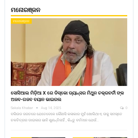
ମନୋରଞ୍ଜନ
ମନୋରଞ୍ଜନ
ସୋସିଆଲ ମିଡ଼ିଆ X ରେ ଡିସ୍କୋ ଡ୍ୟାନ୍ସର ମିଥୁନ ଚକ୍ରବର୍ତୀ ଙ୍କ
ଅଜବ-ଗଜବ ବୟାନ ଭାଇରଲ
Sakala Khabar
Aug 14, 2025
0
ବଲିଉଡ ଜଗତରେ ଯେତେବେଳେ କୌଣସି କଳାକାର ମୁହଁ ଖୋଲିଥାଏ, ତାକୁ ସମସ୍ତେ
ଚଳଚିତ୍ରର ଡାଇଲଗ ଭାବି ଶୁଣନ୍ତିନାହିଁ , କିନ୍ତୁ ବର୍ତମାନ ଯେଉଁ…