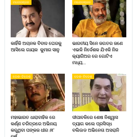
ମନୋରଞ୍ଜନ
ମନୋରଞ୍ଜନ
କାହିଁକି ଅଚାନକ ବିବାଦ ଘେରକୁ
ଭାରତୀୟ ସିନେ ଜଗତର ଜଣେ
ଆସିଲେ ଗାୟକ କୁମାର ସାନୁ
ଏଭଳି ନିର୍ଦେଶକ ଯିଏକି ନିଜ
କ୍ୟାରିଅର ରେ ଗୋଟିଏ
ମଧ୍ୟ…
ଦେଶ- ବିଦେଶ
ଦେଶ- ବିଦେଶ
ମହାଭାରତ ଧାରାବାହିକ ରେ
ଦୀପାବଳିରେ ଶେଷ ନିଶ୍ୱାସ
କର୍ଣ୍ଣ ଚରିତ୍ରରେ ଅଭିନୟ
ତ୍ୟାଗ କଲେ ପ୍ରସିଦ୍ଧ
କରୁଥିବା ପଙ୍କଜ ଧୀର ୬୮
ବଲିଉଡ ଅଭିନେତା ଅସରାନି
ବର୍ଷ…