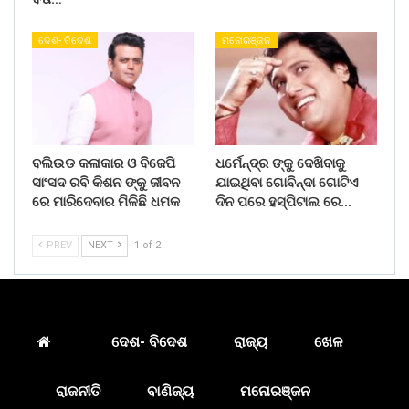
ଦେଶ- ବିଦେଶ
ମନୋରଞ୍ଜନ
ବଲିଉଡ କଳାକାର ଓ ବିଜେପି
ଧର୍ମେନ୍ଦ୍ର ଙ୍କୁ ଦେଖିବାକୁ
ସାଂସଦ ରବି କିଶନ ଙ୍କୁ ଜୀବନ
ଯାଇଥିବା ଗୋବିନ୍ଦା ଗୋଟିଏ
ରେ ମାରିଦେବାର ମିଳିଛି ଧମକ
ଦିନ ପରେ ହସ୍ପିଟାଲ ରେ…
PREV
NEXT
1 of 2
ଦେଶ- ବିଦେଶ
ରାଜ୍ୟ
ଖେଳ
ରାଜନୀତି
ବାଣିଜ୍ୟ
ମନୋରଞ୍ଜନ