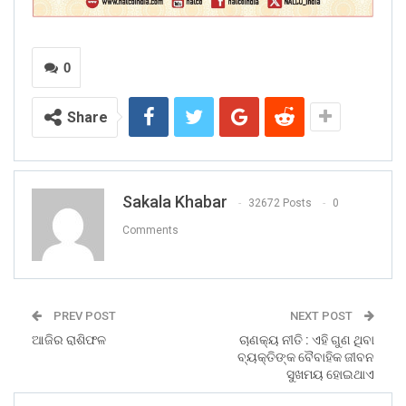
0
Share
Sakala Khabar
32672 Posts
0
Comments
PREV POST
NEXT POST
ଆଜିର ରାଶିଫଳ
ଚାଣକ୍ୟ ନୀତି : ଏହି ଗୁଣ ଥିବା
ବ୍ୟକ୍ତିଙ୍କ ବୈବାହିକ ଜୀବନ
ସୁଖମୟ ହୋଇଥାଏ