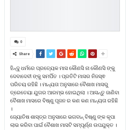
0
Share
ହିନ୍ଦୁ ଧର୍ମରେ ପ୍ରତ୍ୟେକ ମାସ କୌଣସି ନା କୌଣସି ଙ୍କୁ
ଦେବାଦେବୀ ଙ୍କୁ ସମର୍ପିତ । ପ୍ରତିଟି ମାସର ନିଜସ୍ଵ
ପରିଚୟ ରହିଛି । ମାନ୍ୟତା ଅନୁସାରେ ବୈଶାଖ ମାସରୁ
ତ୍ରେତେୟା ଯୁଗର ଆରମ୍ଭ ହୋଇଥିଲା । ଆସନ୍ତୁ ଜାଣିବା
ବୈଶାଖ ମାସରେ ବିଷ୍ଣୁ ପୂଜନ ର କଣ କଣ ମାନ୍ୟତା ରହିଛି
।
ଜ୍ୟୋତିଷ ଶାସ୍ତ୍ର ଅନୁସାରେ ଭଗବାନ୍ ବିଷ୍ଣୁ ଙ୍କ କୃପା
ଲାଭ କରିବା ପାଇଁ ବୈଶାଖ ମାସଟି ସମ୍ପୂର୍ଣ୍ଣ ଉପଯୁକ୍ତ ।