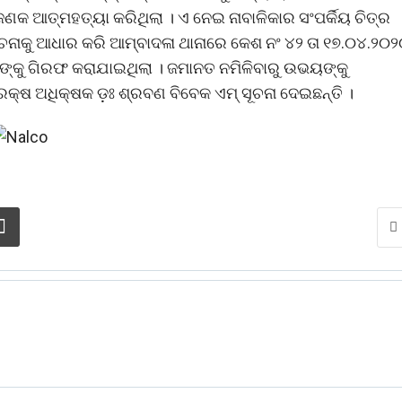
 ଜଣକ ଆତ୍ମହତ୍ୟା କରିଥିଲା । ଏ ନେଇ ନାବାଳିକାର ସଂପର୍କିୟ ଚିତ୍ର
 ସୂଚନାକୁ ଆଧାର କରି ଆମ୍ବାଦଳା ଥାନାରେ କେଶ ନଂ ୪୨ ତା ୧୭.୦୪.୨୦
୍କୁ ଗିରଫ କରାଯାଇଥିଲା । ଜମାନତ ନମିଳିବାରୁ ଉଭୟଙ୍କୁ
ଷ ଅଧିକ୍ଷକ ଡ଼ଃ ଶ୍ରବଣ ବିବେକ ଏମ୍‌ ସୂଚନା ଦେଇଛନ୍ତି ।