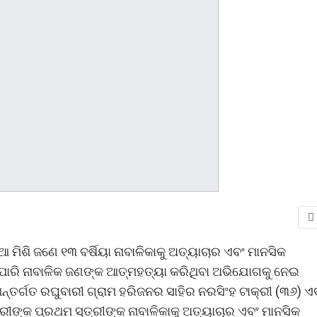
 ମିଶି ଜଣେ ୧୩ ବର୍ଷିୟା ନାବାଳିକାକୁ ଅତ୍ୟାଚାର ଏବଂ ମାନସିକ
ିପାରି ନାବାଳିକ ଜଣଙ୍କ ଆତ୍ମହତ୍ୟା କରିଥିବା ଅଭିଯୋଗକୁ ନେଇ
ନ୍ତର୍ଗତ ରଘୁବାରୀ ଗ୍ରାମ ହରିଜନର ସାହିର ନରସିଂହ ଟାକ୍ରୀ (୩୬) ଏ
୍ରୀଙ୍କ ପ୍ରଥମ ସ୍ତ୍ରୀଙ୍କ ନାବାଳିକାକୁ ଅତ୍ୟାଚାର ଏବଂ ମାନସିକ