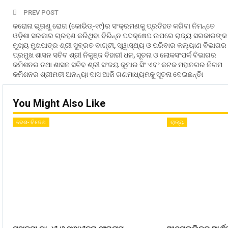
PREV POST
କରୋନା ଭୂତାଣୁ ରୋଗ (କୋଭିଡ୍‍-୧୯)ର ସଂକ୍ରମଣକୁ ପ୍ରତିହତ କରିବା ନିମନ୍ତେ
ଓଡ଼ିଶା ସରକାର ଗ୍ରହଣ କରିଥିବା ବିଭିନ୍ନ ପଦକ୍ଷେପ ଉପରେ ରାଜ୍ୟ ସରକାରଙ୍କ
ମୁଖ୍ୟ ମୁଖପାତ୍ର ଶ୍ରୀ ସୁବ୍ରତ ବାଗ୍‍ଚୀ, ସ୍ୱାସ୍ଥ୍ୟ ଓ ପରିବାର କଲ୍ୟାଣ ବିଭାଗର
ପ୍ରମୁଖ ଶାସନ ସଚିବ ଶ୍ରୀ ନିକୁଞ୍ଜ ବିହାରୀ ଧଳ, ସୂଚନା ଓ ଲୋକସଂପର୍କ ବିଭାଗର
କମିଶନର ତଥା ଶାସନ ସଚିବ ଶ୍ରୀ ସଂଜୟ କୁମାର ସିଂ ଏବଂ କଟକ ମହାନଗର ନିଗମ
କମିଶନର ଶ୍ରୀମତୀ ଅନନ୍ୟା ଦାସ ଆଜି ଗଣମାଧ୍ୟମକୁ ସୂଚନା ଦେଇଛନ୍ତିା
You Might Also Like
ଦେଶ- ବିଦେଶ
ରାଜ୍ୟ