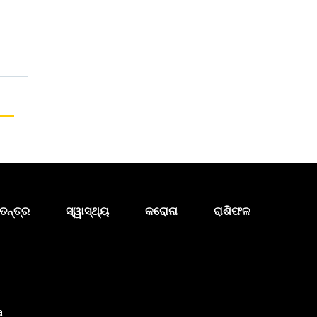
ତନ୍ତ୍ର
ସ୍ୱାସ୍ଥ୍ୟ
କରୋନା
ରାଶିଫଳ
a