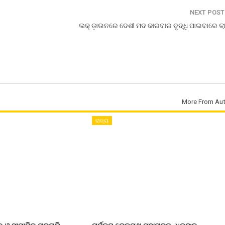
NEXT POS
ଲକ୍‌ ଡ଼ାଉନରେ ଦେଶୀ ମଦ କାରବାର ବୃଦ୍ଧି ପାଇବାରେ ଲା
More From Aut
ରାଜ୍ୟ