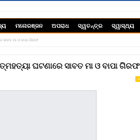
ଜ୍ୟ
ମନୋରଞ୍ଜନ
ଅପରାଧ
ସ୍ୱତନ୍ତ୍ର
ସ୍ୱାସ୍ଥ୍ୟ
ରେ ସାବତ ମା ଓ ବାପା ଗିରଫ
 ଅତ୍ମହତ୍ୟା ଘଟଣାରେ ସାବତ ମା ଓ ବାପା ଗିରଫ
ରା