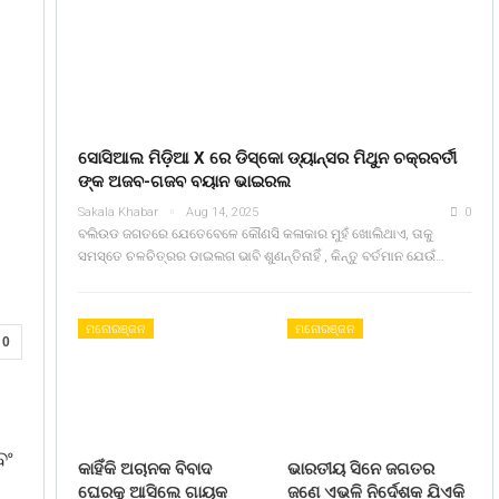
ସୋସିଆଲ ମିଡ଼ିଆ X ରେ ଡିସ୍କୋ ଡ୍ୟାନ୍ସର ମିଥୁନ ଚକ୍ରବର୍ତୀ
ଙ୍କ ଅଜବ-ଗଜବ ବୟାନ ଭାଇରଲ
Sakala Khabar
Aug 14, 2025
0
ବଲିଉଡ ଜଗତରେ ଯେତେବେଳେ କୌଣସି କଳାକାର ମୁହଁ ଖୋଲିଥାଏ, ତାକୁ
ସମସ୍ତେ ଚଳଚିତ୍ରର ଡାଇଲଗ ଭାବି ଶୁଣନ୍ତିନାହିଁ , କିନ୍ତୁ ବର୍ତମାନ ଯେଉଁ…
ମନୋରଞ୍ଜନ
ମନୋରଞ୍ଜନ
0
ବଂ
କାହିଁକି ଅଚାନକ ବିବାଦ
ଭାରତୀୟ ସିନେ ଜଗତର
ଘେରକୁ ଆସିଲେ ଗାୟକ
ଜଣେ ଏଭଳି ନିର୍ଦେଶକ ଯିଏକି