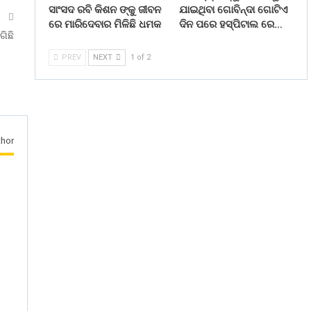
ସାଂସଦ ରବି କିଶନ ଙ୍କୁ ଜୀବନ
ଯାଇଥିବା ଗୋବିନ୍ଦା ଗୋଟିଏ
T
ରେ ମାରିଦେବାର ମିଳିଛି ଧମକ
ଦିନ ପରେ ହସ୍ପିଟାଲ ରେ…
ଗିଛି
PREV
NEXT
1 of 2
hor