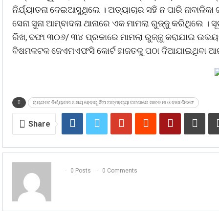
ନିର୍ଯ୍ୟାତନା ଦେଇଆସୁଥିଲେ । ଅତ୍ୟାଚାର ସହି ନ ପାରି ନାବାଳିକା
ସେନା ସୁନା ଆମ୍ବାଦଳା ଥାନାରେ ଏକ ମାମଲା ରୁଜ୍ଜୁ କରିଥିଲେ ।
ରିଖ, ଦଫା ୩୦୬/ ୩୪ ପ୍ରକାରେ ମାମଲା ରୁଜ୍ଜୁ କରାଯାଇ ଉଭୟଙ
ବିଷମକଟକ ଜେଏମଏଫସି କୋର୍ଟ ହାଜତକୁ ପଠା ଦିଆଯାଇଥିବା ଆରକ୍
ରାୟଗଡା: ନିର୍ଯ୍ୟାତନା ଅସୟ ହେବାରୁ ଝିଅ ଅତ୍ମହତ୍ୟା ଘଟଣାରେ ସାବତ ମା ଓ ବାପା ଗିରଫ
Share
0 Posts
0 Comments