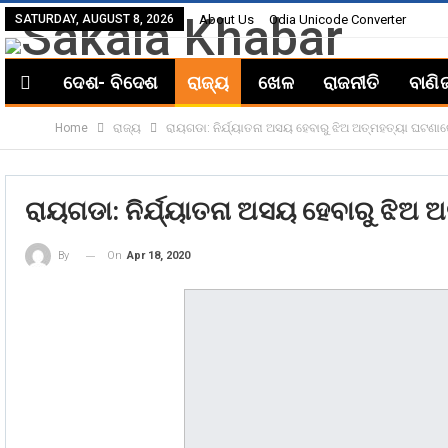
SATURDAY, AUGUST 8, 2026
About Us
Odia Unicode Converter
ଦେଶ- ବିଦେଶ
ରାଜ୍ୟ
ଖେଳ
ରାଜନୀତି
ବାଣି
Home
ରାଜ୍ୟ
ରାୟଗଡା: ନିର୍ଯ୍ୟାତନା ଅସୟ ହେବାରୁ ଝିଅ ଅତ୍ମହତ୍ୟା ଘଟଣା
ରାୟଗଡା: ନିର୍ଯ୍ୟାତନା ଅସୟ ହେବାରୁ ଝିଅ
On
Apr 18, 2020
By