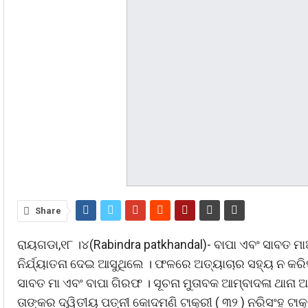
Share
ରାୟଗଡା,୧୮ ।୪(Rabindra patkhandal)- ବାପା ଏବଂ ସାବତ ମାଆ
ନିର୍ଯ୍ୟାତନା ଦେଇ ଆସୁଥିଲେ । ଫଳରେ ଅତ୍ୟାଚାର ସହ୍ୟ ନ କର
ସାବତ ମା ଏବଂ ବାପା ଗିରଫ । ସୂଚନା ମୁତାବକ ଆମ୍ବାଦଳା ଥାନା ଆ
ତାଙ୍କର ଦ୍ୱିତୀୟ ପତ୍ନୀ କୋଦମଣି ଟାକ୍ରୀ ( ୩୨ ) ନରିସଂହ ଟାକ