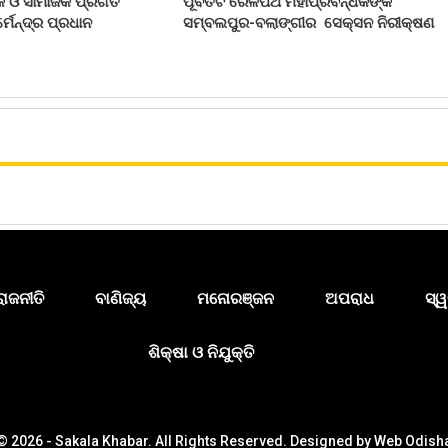
 ଓ ସାମାଜିକ ପ୍ରଗତି
ପୂର୍ବତଟ ରେଳପଥ ମହାପ୍ରବନ୍ଧକଙ୍କ
୍ମେନ୍ଦ୍ର ପ୍ରଧାନ
ସମ୍ବଲପୁର-ବଲାଙ୍ଗୀର ସେକ୍ସନ ନିରୀକ୍ଷଣ
ରାଜନୀତି
ବାଣିଜ୍ୟ
ମନୋରଞ୍ଜନ
ଅପରାଧ
ସ୍ୱ
ଶିକ୍ଷା ଓ ନିଯୁକ୍ତି
© 2026 - Sakala Khabar. All Rights Reserved.
Designed by
Web Odish