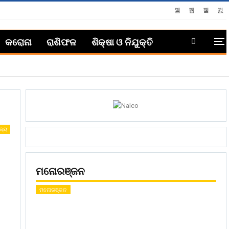
କରୋନା
ରାଶିଫଳ
ଶିକ୍ଷା ଓ ନିଯୁକ୍ତି
ଜ୍ୟ
ମନୋରଞ୍ଜନ
ମନୋରଞ୍ଜନ