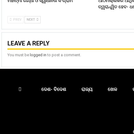
ମହାତ୍ମା ଗାନ୍ଧୀ ଓ ସ୍ୱାଧୀନତା ସଂଗ୍ରାମ
ଆଠମଲ୍ଲିକର ଆର୍ଥିକ
ତ୍ୱରାନ୍ୱିତ ହେବ- ଧର
PREV
NEXT
LEAVE A REPLY
You must be
logged in
to post a comment.
ଦେଶ- ବିଦେଶ
ରାଜ୍ୟ
ଖେଳ