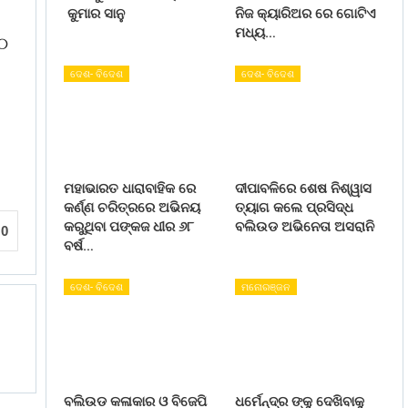
କୁମାର ସାନୁ
ନିଜ କ୍ୟାରିଅର ରେ ଗୋଟିଏ
ମଧ୍ୟ…
୨୦
ଦେଶ- ବିଦେଶ
ଦେଶ- ବିଦେଶ
ମହାଭାରତ ଧାରାବାହିକ ରେ
ଦୀପାବଳିରେ ଶେଷ ନିଶ୍ୱାସ
କର୍ଣ୍ଣ ଚରିତ୍ରରେ ଅଭିନୟ
ତ୍ୟାଗ କଲେ ପ୍ରସିଦ୍ଧ
କରୁଥିବା ପଙ୍କଜ ଧୀର ୬୮
ବଲିଉଡ ଅଭିନେତା ଅସରାନି
0
ବର୍ଷ…
ଦେଶ- ବିଦେଶ
ମନୋରଞ୍ଜନ
ବଲିଉଡ କଳାକାର ଓ ବିଜେପି
ଧର୍ମେନ୍ଦ୍ର ଙ୍କୁ ଦେଖିବାକୁ