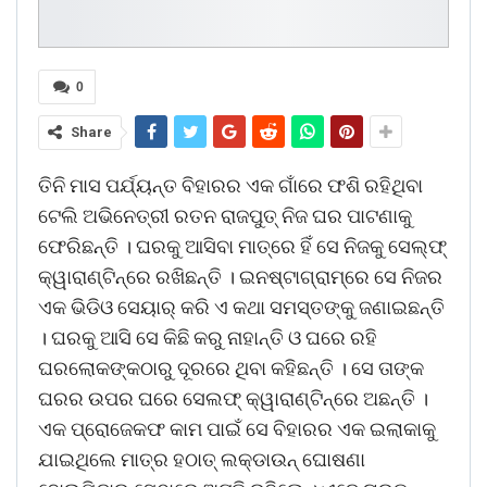
0
Share
ତିନି ମାସ ପର୍ଯ୍ୟନ୍ତ ବିହାରର ଏକ ଗାଁରେ ଫଶି ରହିଥିବା
ଟେଲି ଅଭିନେତ୍ରୀ ରତନ ରାଜପୁତ୍‌ ନିଜ ଘର ପାଟଣାକୁ
ଫେରିଛନ୍ତି । ଘରକୁ ଆସିବା ମାତ୍ରେ ହିଁ ସେ ନିଜକୁ ସେଲ୍‌ଫ୍‌
କ୍ୱାରାଣ୍ଟିନ୍‌ରେ ରଖିଛନ୍ତି । ଇନଷ୍ଟାଗ୍ରାମ୍‌ରେ ସେ ନିଜର
ଏକ ଭିଡିଓ ସେୟାର୍‌ କରି ଏ କଥା ସମସ୍ତଙ୍କୁ ଜଣାଇଛନ୍ତି
। ଘରକୁ ଆସି ସେ କିଛି କରୁ ନାହାନ୍ତି ଓ ଘରେ ରହି
ଘରଲୋକଙ୍କଠାରୁ ଦୂରରେ ଥିବା କହିଛନ୍ତି । ସେ ତାଙ୍କ
ଘରର ଉପର ଘରେ ସେଲଫ୍‌ କ୍ୱାରାଣ୍ଟିନ୍‌ରେ ଅଛନ୍ତି ।
ଏକ ପ୍ରୋଜେକଫ କାମ ପାଇଁ ସେ ବିହାରର ଏକ ଇଲାକାକୁ
ଯାଇଥିଲେ ମାତ୍ର ହଠାତ୍‌ ଲକ୍‌ଡାଉନ୍‌ ଘୋଷଣା