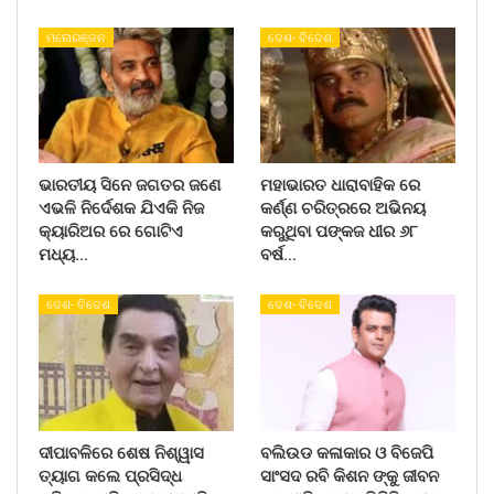
ମନୋରଞ୍ଜନ
ଦେଶ- ବିଦେଶ
ଭାରତୀୟ ସିନେ ଜଗତର ଜଣେ
ମହାଭାରତ ଧାରାବାହିକ ରେ
ଏଭଳି ନିର୍ଦେଶକ ଯିଏକି ନିଜ
କର୍ଣ୍ଣ ଚରିତ୍ରରେ ଅଭିନୟ
କ୍ୟାରିଅର ରେ ଗୋଟିଏ
କରୁଥିବା ପଙ୍କଜ ଧୀର ୬୮
ମଧ୍ୟ…
ବର୍ଷ…
ଦେଶ- ବିଦେଶ
ଦେଶ- ବିଦେଶ
ଦୀପାବଳିରେ ଶେଷ ନିଶ୍ୱାସ
ବଲିଉଡ କଳାକାର ଓ ବିଜେପି
ତ୍ୟାଗ କଲେ ପ୍ରସିଦ୍ଧ
ସାଂସଦ ରବି କିଶନ ଙ୍କୁ ଜୀବନ