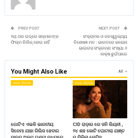
PREV POST
NEXT POST
୨ୟ ଥର ଇଦ୍‌ରେ ସଲ୍‌ମାନଙ୍କ
ସଂକ୍ରାମକ ଓ ଜନସ୍ୱାସ୍ଥ୍ୟ
ଫିଲ୍ମ ରିଲିଜ୍‌ ହୋଇ ନାହିଁ
ବିଶେଷଜ୍ଞ ମତ : ଭାରତରେ କରୋନା
ଭାଇରସ ସଂକ୍ରମଣ ସଂଖ୍ୟା ୬
ଲକ୍ଷ ଛୁଇଁପାରେ
You Might Also Like
All
ଦେଶ- ବିଦେଶ
ଦେଶ- ବିଦେଶ
ଗୋଟିଏ ଏଭଳି ଭାରତୀୟ
CID ରାଡ଼ାର ରେ ସନି ଲିୟନୀ ,
ସିନେମା ଯାହା ରିଲିଜ ହେବାର
୨୪ ଶହ କୋଟି ଘୋଟାଲା ଯାଞ୍ଚ
ମାତ୍ର ଅଳ୍ପ ଘଣ୍ଟା ମଧ୍ୟରେ
ର ମିଳିଲା ନୋଟିସ