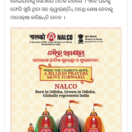
ହୋଇଯିବାରୁ ସେଠାରେ ଅଟକି ରହିଲେ । ଏବେ ଘରକୁ
ଫେରି ଖୁସି ଥିବା ସହ କ୍ୱାରାଣ୍ଟିନ୍‌ ଅବଧି ଶେଷ ହେବାକୁ
ଅପେକ୍ଷା କରିଛନ୍ତି ରତନ ।