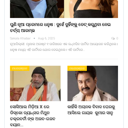
ପୁଣି ନୂଆ ପ୍ରେମରେ ଧନୁଷ : ଦୁହେଁ ଦୁହିଁଙ୍କୁ ଡେଟ୍ କରୁଥିବା ନେଇ
ଚର୍ଚ୍ଚା ଆରମ୍ଭ
Sakala Khabar
Aug 6, 2025
0
ନୂଆଦିଲ୍ଲୀ: ମୃଣାଲ ଅଗଷ୍ଟ ୧ ତାରିଖରେ ଏକ ଜନ୍ମଦିନ ପାର୍ଟିର ଆୟୋଜନ କରିଥିଲେ।
ଧନୁଷ ମଧ୍ୟ ଏହି ପାର୍ଟିରେ ଯୋଗ ଦେଇଥିଲେ। ଏହି ପାର୍ଟିରେ…
ମନୋରଞ୍ଜନ
ମନୋରଞ୍ଜନ
ସୋସିଆଲ ମିଡ଼ିଆ X ରେ
କାହିଁକି ଅଚାନକ ବିବାଦ ଘେରକୁ
ଡିସ୍କୋ ଡ୍ୟାନ୍ସର ମିଥୁନ
ଆସିଲେ ଗାୟକ କୁମାର ସାନୁ
ଚକ୍ରବର୍ତୀ ଙ୍କ ଅଜବ-ଗଜବ
ବୟାନ…