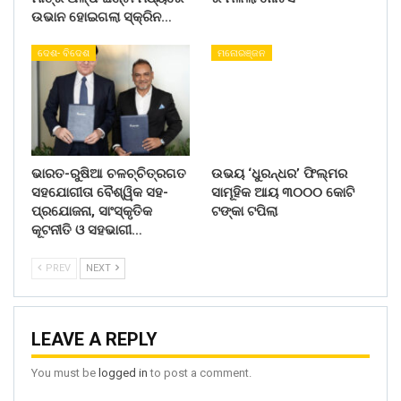
ଉଭାନ ହୋଇଗଲା ସ୍କ୍ରିନ…
ଦେଶ- ବିଦେଶ
ମନୋରଞ୍ଜନ
ଭାରତ-ରୁଷିଆ ଚଳଚ୍ଚିତ୍ରଗତ
ଉଭୟ ‘ଧୁରନ୍ଧର’ ଫିଲ୍ମର
ସହଯୋଗୀତା ବୈଶ୍ୱିକ ସହ-
ସାମୂହିକ ଆୟ ୩୦୦୦ କୋଟି
ପ୍ରଯୋଜନା, ସାଂସ୍କୃତିକ
ଟଙ୍କା ଟପିଲା
କୂଟନୀତି ଓ ସହଭାଗୀ…
PREV
NEXT
LEAVE A REPLY
You must be
logged in
to post a comment.