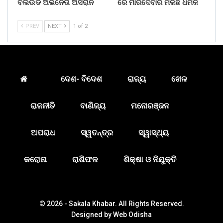
ବଲିଉଡ ଅଭିନେତା ଅସରାନି
ରେ ମାରିଦେବାର ମିଳିଛି ଧମକ
PREV
NEXT
1 of 2
ଦେଶ- ବିଦେଶ
ରାଜ୍ୟ
ଖେଳ
ରାଜନୀତି
ବାଣିଜ୍ୟ
ମନୋରଞ୍ଜନ
ଅପରାଧ
ସ୍ୱତନ୍ତ୍ର
ସ୍ୱାସ୍ଥ୍ୟ
କରୋନା
ରାଶିଫଳ
ଶିକ୍ଷା ଓ ନିଯୁକ୍ତି
© 2026 - Sakala Khabar. All Rights Reserved.
Designed by
Web Odisha