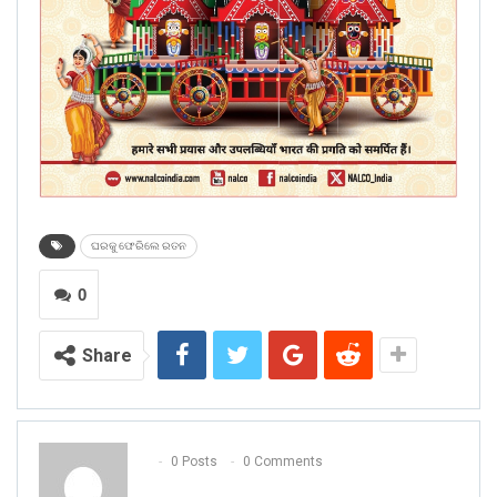
ଘରକୁ ଫେରିଲେ ରତନ
0
Share
0 Posts
0 Comments