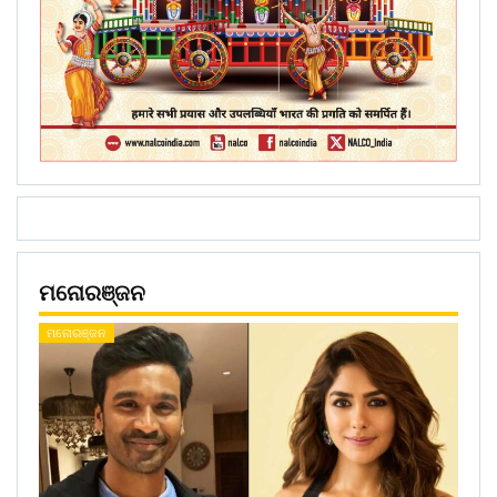
ମନୋରଞ୍ଜନ
ମନୋରଞ୍ଜନ