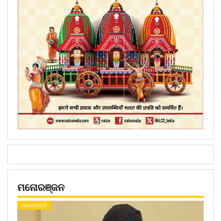
ମନୋରଞ୍ଜନ
ମନୋରଞ୍ଜନ