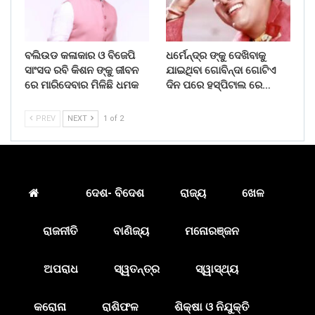
ବଲିଉଡ କଳାକାର ଓ ବିଜେପି
ଧର୍ମେନ୍ଦ୍ର ଙ୍କୁ ଦେଖିବାକୁ
ସାଂସଦ ରବି କିଶନ ଙ୍କୁ ଜୀବନ
ଯାଇଥିବା ଗୋବିନ୍ଦା ଗୋଟିଏ
ରେ ମାରିଦେବାର ମିଳିଛି ଧମକ
ଦିନ ପରେ ହସ୍ପିଟାଲ ରେ…
PREV
NEXT
1 of 2
ଦେଶ- ବିଦେଶ
ରାଜ୍ୟ
ଖେଳ
ରାଜନୀତି
ବାଣିଜ୍ୟ
ମନୋରଞ୍ଜନ
ଅପରାଧ
ସ୍ୱତନ୍ତ୍ର
ସ୍ୱାସ୍ଥ୍ୟ
କରୋନା
ରାଶିଫଳ
ଶିକ୍ଷା ଓ ନିଯୁକ୍ତି