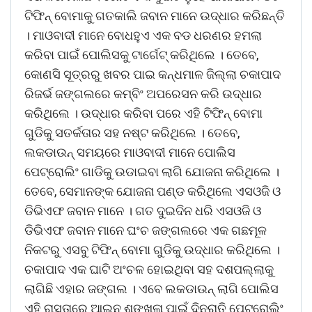
ଟିଫିନ୍ ବୋମାକୁ ଗତକାଲି ଜବାନ ମାନେ ଉଦ୍ଧାର କରିଛନ୍ତି
। ମାଓବାଦୀ ମାନେ ବୋଧହୁଏ ଏକ ବଡ ଧରଣର ହମଲା
କରିବା ପାଇଁ ପୋଲିସକୁ ଟାର୍ଗେଟ୍ କରିଥିଲେ । ତେବେ,
କୋଣସି ସୂତ୍ରରୁ ଖବର ପାଇ କନ୍ଧମାଳ ଜିଲ୍ଲା ଚକାପାଦ
ରିଜର୍ଭ ଜଙ୍ଗଲରେ କମ୍ବିଂ ଅପରେସନ କରି ଉଦ୍ଧାର
କରିଥିଲେ । ଉଦ୍ଧାର କରିବା ପରେ ଏହି ଟିଫିନ୍ ବୋମା
ଗୁଡିକୁ ସତର୍କତାର ସହ ନଷ୍ଟ କରିଥିଲେ । ତେବେ,
ଲକଡାଉନ୍ ସମୟରେ ମାଓବାଦୀ ମାନେ ପୋଲିସ
ପେଟ୍ରୋଲିଂ ଗାଡିକୁ ଉଡାଇବା ଲାଗି ଯୋଜନା କରିଥିଲେ ।
ତେବେ, ସେମାନଙ୍କ ଯୋଜନା ପଣ୍ଡ କରିଥିଲେ ଏସଓଜି ଓ
ଡିଭିଏଫ ଜବାନ ମାନେ । ଗତ ଦୁଇଦିନ ଧରି ଏସଓଜି ଓ
ଡିଭିଏଫ ଜବାନ ମାନେ ଘଂଚ ଜଙ୍ଗଲରେ ଏକ ଗଛମୂଳ
ନିକଟରୁ ଏସବୁ ଟିଫିନ୍ ବୋମା ଗୁଡିକୁ ଉଦ୍ଧାର କରିଥିଲେ ।
ଚକାପାଦ ଏକ ଘାଟି ଅଂଚଳ ହୋଇଥିବା ସହ ଦଶପଲ୍ଲାକୁ
ଲାଗିଛି ଏହାର ଜଙ୍ଗଲ । ଏବେ ଲକଡାଉନ୍ ଲାଗି ପୋଲିସ
ଏହି ରାସ୍ତାରେ ଆଇନ ଶୃଙ୍ଖଳା ପାଇଁ ଦିନରାତି ପେଟ୍ରୋଲିଂ