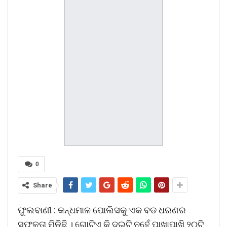
0
Share
ଫୁଲବାଣୀ : କନ୍ଧମାଳ ପୋଲିସକୁ ଏକ ବଡ ଧରଣର
ସଫଳତା ମିଳିଛି । ଗୋଟିଏ କି ଦୁଇଟି ନୁହେଁ ପାଖାପାଖି ୨୦ଟି