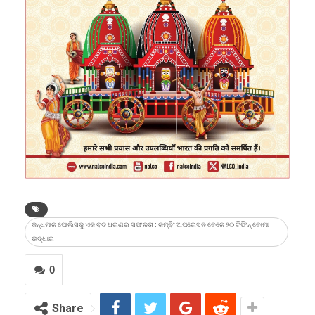
କନ୍ଧମାଳ ପୋଲିସକୁ ଏକ ବଡ ଧରଣର ସଫଳତା : କମ୍ବିଂ ଅପରେସନ ବେଳେ ୨୦ ଟିଫିନ୍ ବୋମା
ଉଦ୍ଧାର
0
Share