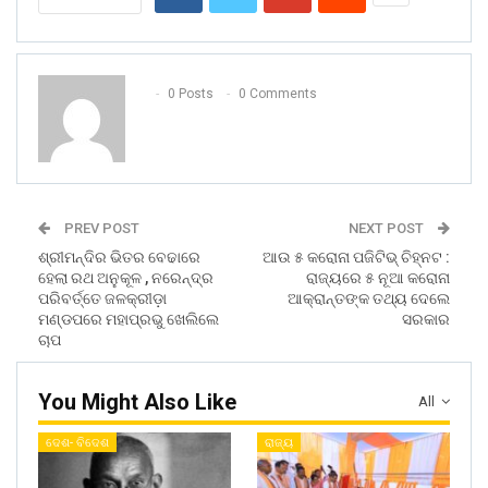
0 Posts
0 Comments
PREV POST
NEXT POST
ଶ୍ରୀମନ୍ଦିର ଭିତର ବେଢାରେ
ଆଉ ୫ କରୋନା ପଜିଟିଭ୍ ଚିହ୍ନଟ :
ହେଲା ରଥ ଅନୁକୂଳ , ନରେନ୍ଦ୍ର
ରାଜ୍ୟରେ ୫ ନୂଆ କରୋନା
ପରିବର୍ତ୍ତେ ଜଳକ୍ରୀଡ଼ା
ଆକ୍ରାନ୍ତଙ୍କ ତଥ୍ୟ ଦେଲେ
ମଣ୍ଡପରେ ମହାପ୍ରଭୁ ଖେଲିଲେ
ସରକାର
ଚାପ
You Might Also Like
All
ଦେଶ- ବିଦେଶ
ରାଜ୍ୟ