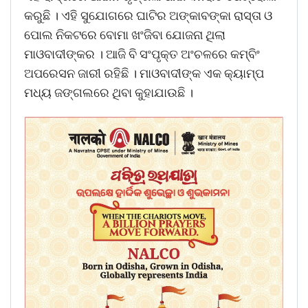
କରୁଛି । ଏହି ସୁଯୋଗରେ ଘାଟିର ଅଙ୍କାବଙ୍କା ରାସ୍ତା ଓ
ପୋଲ ନିକଟରେ ବୋମା ଖଂଜିବା ଯୋଜନା ଥିଲା
ମାଓବାଦୀଙ୍କର । ଆଜି ବି ସଂପୃକ୍ତ ଅଂଚଳରେ କମ୍ବିଂ
ଅପରେସନ ଜାରୀ ରହିଛି । ମାଓବାଦୀଙ୍କ ଏକ କ୍ୟାମ୍ପ
ମଧ୍ୟ ଜଙ୍ଗଲରେ ଥିବା କୁହାଯାଉଛି ।