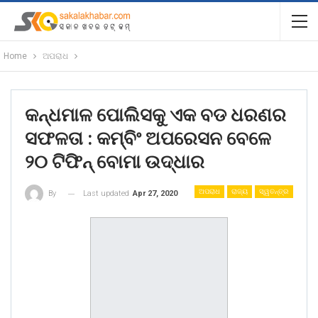
Home
ଅପରାଧ
କନ୍ଧମାଳ ପୋଲିସକୁ ଏକ ବଡ ଧରଣର
ସଫଳତା : କମ୍ବିଂ ଅପରେସନ ବେଳେ
୨୦ ଟିଫିନ୍ ବୋମା ଉଦ୍ଧାର
ଅପରାଧ
ରାଜ୍ୟ
ସ୍ୱତନ୍ତ୍ର
Last updated
Apr 27, 2020
By