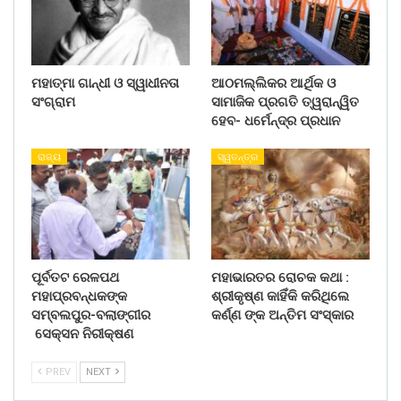
ମହାତ୍ମା ଗାନ୍ଧୀ ଓ ସ୍ୱାଧୀନତା
ଆଠମଲ୍ଲିକର ଆର୍ଥିକ ଓ
ସଂଗ୍ରାମ
ସାମାଜିକ ପ୍ରଗତି ତ୍ୱରାନ୍ୱିତ
ହେବ- ଧର୍ମେନ୍ଦ୍ର ପ୍ରଧାନ
ରାଜ୍ୟ
ସ୍ୱତନ୍ତ୍ର
ପୂର୍ବତଟ ରେଳପଥ
ମହାଭାରତର ରୋଚକ କଥା :
ମହାପ୍ରବନ୍ଧକଙ୍କ
ଶ୍ରୀକୃଷ୍ଣ କାହିଁକି କରିଥିଲେ
ସମ୍ବଲପୁର-ବଲାଙ୍ଗୀର
କର୍ଣ୍ଣ ଙ୍କ ଅନ୍ତିମ ସଂସ୍କାର
ସେକ୍ସନ ନିରୀକ୍ଷଣ
PREV
NEXT