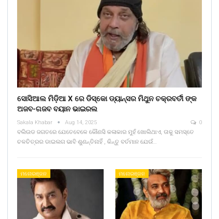
ସୋସିଆଲ ମିଡ଼ିଆ X ରେ ଡିସ୍କୋ ଡ୍ୟାନ୍ସର ମିଥୁନ ଚକ୍ରବର୍ତୀ ଙ୍କ
ଅଜବ-ଗଜବ ବୟାନ ଭାଇରଲ
Sakala Khabar
Aug 14, 2025
0
ବଲିଉଡ ଜଗତରେ ଯେତେବେଳେ କୌଣସି କଳାକାର ମୁହଁ ଖୋଲିଥାଏ, ତାକୁ ସମସ୍ତେ
ଚଳଚିତ୍ରର ଡାଇଲଗ ଭାବି ଶୁଣନ୍ତିନାହିଁ , କିନ୍ତୁ ବର୍ତମାନ ଯେଉଁ…
ମନୋରଞ୍ଜନ
ମନୋରଞ୍ଜନ