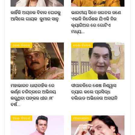
କାହିଁକି ଅଚାନକ ବିବାଦ ଘେରକୁ
ଭାରତୀୟ ସିନେ ଜଗତର ଜଣେ
ଆସିଲେ ଗାୟକ କୁମାର ସାନୁ
ଏଭଳି ନିର୍ଦେଶକ ଯିଏକି ନିଜ
କ୍ୟାରିଅର ରେ ଗୋଟିଏ
ମଧ୍ୟ…
ଦେଶ- ବିଦେଶ
ଦେଶ- ବିଦେଶ
ମହାଭାରତ ଧାରାବାହିକ ରେ
ଦୀପାବଳିରେ ଶେଷ ନିଶ୍ୱାସ
କର୍ଣ୍ଣ ଚରିତ୍ରରେ ଅଭିନୟ
ତ୍ୟାଗ କଲେ ପ୍ରସିଦ୍ଧ
କରୁଥିବା ପଙ୍କଜ ଧୀର ୬୮
ବଲିଉଡ ଅଭିନେତା ଅସରାନି
ବର୍ଷ…
ଦେଶ- ବିଦେଶ
ମନୋରଞ୍ଜନ