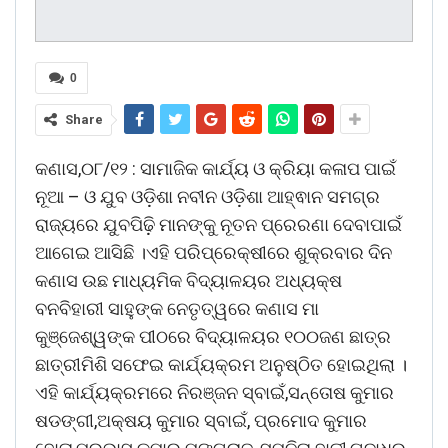
0
Share
କଣାସ,୦୮/୧୨ : ସାମାଜିକ କାର୍ଯ୍ୟ ଓ କ୍ରିୟା କଳାପ ପାଇଁ
ନୂଆ – ଓ ଯୁବ ଓଡ଼ିଶା ନବୀନ ଓଡ଼ିଶା ଆହ୍ଵାନ ସମଗ୍ର
ରାଜ୍ୟରେ ଯୁବପିଢ଼ି ମାନଙ୍କୁ ନୂତନ ପ୍ରେରଣା ଦେବାପାଇଁ
ଆଗେଇ ଆସିଛି ।ଏହି ପରିପ୍ରେକ୍ଷୀରେ ଶୁକ୍ରବାର ଦିନ
କଣାସ ଉଛ ମାଧ୍ୟମିକ ବିଦ୍ୟାଳୟର ଅଧ୍ୟକ୍ଷ
ବନବିହାରୀ ସାହୁଙ୍କ ନେତୃତ୍ୱରେ କଣାସ ମା
କୁଞ୍ଜେଶ୍ୱଙ୍କ ପୀଠରେ ବିଦ୍ୟାଳୟର ୧୦୦ଜଣ ଛାତ୍ର
ଛାତ୍ରୀମିଶି ସଫେଇ କାର୍ଯ୍ୟକ୍ରମ ଅନୁଷ୍ଠିତ ହୋଇଥିଲା ।
ଏହି କାର୍ଯ୍ୟକ୍ରମରେ ନିରଞ୍ଜନ ସ୍ବାଇଁ,ସନ୍ତୋଷ କୁମାର
ଷଡଙ୍ଗୀ,ଅକ୍ଷୟ କୁମାର ସ୍ବାଇଁ, ପ୍ରମୋଦ କୁମାର