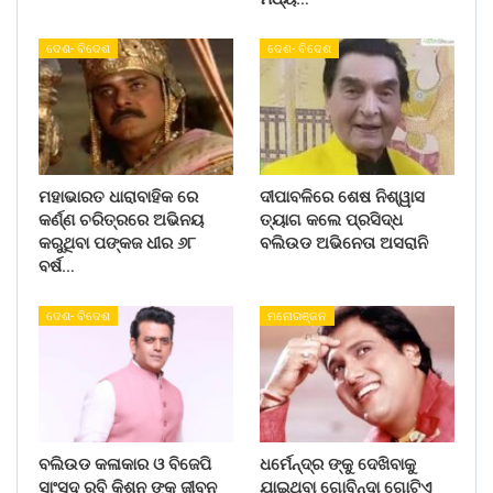
ଦେଶ- ବିଦେଶ
ଦେଶ- ବିଦେଶ
ମହାଭାରତ ଧାରାବାହିକ ରେ
ଦୀପାବଳିରେ ଶେଷ ନିଶ୍ୱାସ
କର୍ଣ୍ଣ ଚରିତ୍ରରେ ଅଭିନୟ
ତ୍ୟାଗ କଲେ ପ୍ରସିଦ୍ଧ
କରୁଥିବା ପଙ୍କଜ ଧୀର ୬୮
ବଲିଉଡ ଅଭିନେତା ଅସରାନି
ବର୍ଷ…
ଦେଶ- ବିଦେଶ
ମନୋରଞ୍ଜନ
ବଲିଉଡ କଳାକାର ଓ ବିଜେପି
ଧର୍ମେନ୍ଦ୍ର ଙ୍କୁ ଦେଖିବାକୁ
ସାଂସଦ ରବି କିଶନ ଙ୍କୁ ଜୀବନ
ଯାଇଥିବା ଗୋବିନ୍ଦା ଗୋଟିଏ