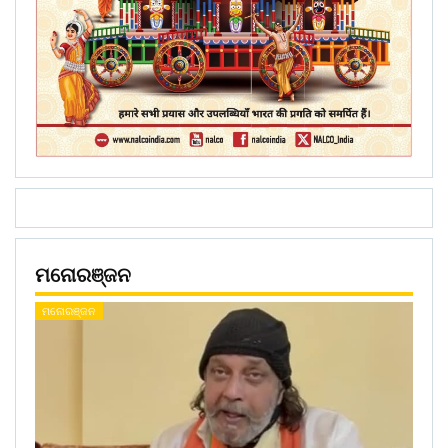
ମନୋରଞ୍ଜନ
ମନୋରଞ୍ଜନ