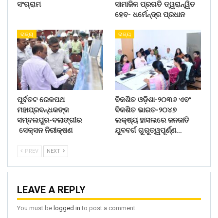
ସଂଗ୍ରାମ
ସାମାଜିକ ପ୍ରଗତି ତ୍ୱରାନ୍ୱିତ
ହେବ- ଧର୍ମେନ୍ଦ୍ର ପ୍ରଧାନ
ରାଜ୍ୟ
ରାଜ୍ୟ
ପୂର୍ବତଟ ରେଳପଥ
ବିକଶିତ ଓଡ଼ିଶା-୨୦୩୬ ଏବଂ
ମହାପ୍ରବନ୍ଧକଙ୍କ
ବିକଶିତ ଭାରତ-୨୦୪୭
ସମ୍ବଲପୁର-ବଲାଙ୍ଗୀର
ଲକ୍ଷ୍ୟ ହାସଲରେ ଜନଜାତି
ସେକ୍ସନ ନିରୀକ୍ଷଣ
ଯୁବବର୍ଗ ଗୁରୁତ୍ୱପୂର୍ଣ୍ଣ…
PREV
NEXT
LEAVE A REPLY
You must be
logged in
to post a comment.