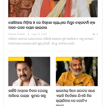
ସୋସିଆଲ ମିଡ଼ିଆ X ରେ ଡିସ୍କୋ ଡ୍ୟାନ୍ସର ମିଥୁନ ଚକ୍ରବର୍ତୀ ଙ୍କ
ଅଜବ-ଗଜବ ବୟାନ ଭାଇରଲ
Sakala Khabar
Aug 14, 2025
0
ବଲିଉଡ ଜଗତରେ ଯେତେବେଳେ କୌଣସି କଳାକାର ମୁହଁ ଖୋଲିଥାଏ, ତାକୁ ସମସ୍ତେ
ଚଳଚିତ୍ରର ଡାଇଲଗ ଭାବି ଶୁଣନ୍ତିନାହିଁ , କିନ୍ତୁ ବର୍ତମାନ ଯେଉଁ…
ମନୋରଞ୍ଜନ
ମନୋରଞ୍ଜନ
କାହିଁକି ଅଚାନକ ବିବାଦ ଘେରକୁ
ଭାରତୀୟ ସିନେ ଜଗତର ଜଣେ
ଆସିଲେ ଗାୟକ କୁମାର ସାନୁ
ଏଭଳି ନିର୍ଦେଶକ ଯିଏକି ନିଜ
କ୍ୟାରିଅର ରେ ଗୋଟିଏ
ମଧ୍ୟ…