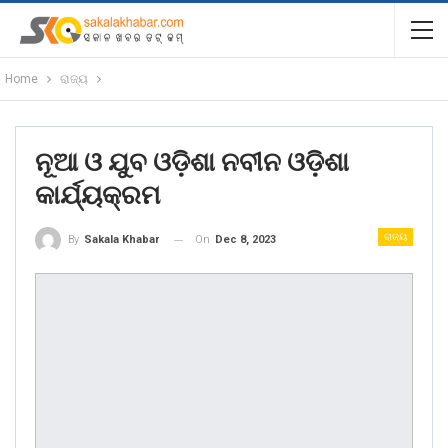
Home
ରାଜ୍ୟ
ନୂଆ ଓ ଯୁବ ଓଡ଼ିଶା ନବୀନ ଓଡ଼ିଶା
କାର୍ଯ୍ୟକ୍ରମ
ରାଜ୍ୟ
On
Dec 8, 2023
By
Sakala Khabar