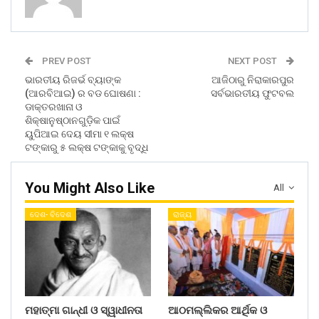
PREV POST
NEXT POST
ଭାରତୀୟ ରିଜର୍ଭ ବ୍ୟାଙ୍କ
ଆଜିଠାରୁ ନିରାକାରପୁର
(ଆରବିଆଇ) ର ବଡ ଘୋଷଣା :
ସର୍ବଭାରତୀୟ ଫୁଟବଲ
ଡାକ୍ତରଖାନା ଓ
ଶିକ୍ଷାନୁଷ୍ଠାନଗୁଡ଼ିକ ପାଇଁ
ୟୁପିଆଇ ଦେୟ ସୀମା ୧ ଲକ୍ଷ
ଟଙ୍କାରୁ ୫ ଲକ୍ଷ ଟଙ୍କାକୁ ବୃଦ୍ଧି
You Might Also Like
All
ଦେଶ- ବିଦେଶ
ରାଜ୍ୟ
ମହାତ୍ମା ଗାନ୍ଧୀ ଓ ସ୍ୱାଧୀନତା
ଆଠମଲ୍ଲିକର ଆର୍ଥିକ ଓ