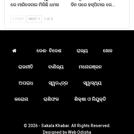
ରେ ମାରିଦେବାର ମିଳିଛି ଧମକ
ଦିନ ପରେ ହସ୍ପିଟାଲ ରେ…
PREV
NEXT
1 of 2
ଦେଶ- ବିଦେଶ
ରାଜ୍ୟ
ଖେଳ
ରାଜନୀତି
ବାଣିଜ୍ୟ
ମନୋରଞ୍ଜନ
ଅପରାଧ
ସ୍ୱତନ୍ତ୍ର
ସ୍ୱାସ୍ଥ୍ୟ
କରୋନା
ରାଶିଫଳ
ଶିକ୍ଷା ଓ ନିଯୁକ୍ତି
© 2026 - Sakala Khabar. All Rights Reserved.
Designed by
Web Odisha