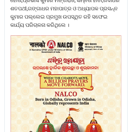
ହୋତା,ପ୍ରଭାସ କୁମାର ମଙ୍ଗରାଜ, ସମ୍ନିତା ହାତୀ,ଗଦାଧର
ଶତପଥୀ,ଗଙ୍ଗାଧର ମହାପାତ୍ର ଓ ଅଧ୍ୟାପକ ପ୍ରସନ୍ନ
କୁମାର ପଲ୍ଲେଇ ପ୍ରମୁଖ ଉପସ୍ଥିତ ରହି ସଫେଇ
କାର୍ଯ୍ୟ ପରିଚାଳନା କରିଥିଲେ ।