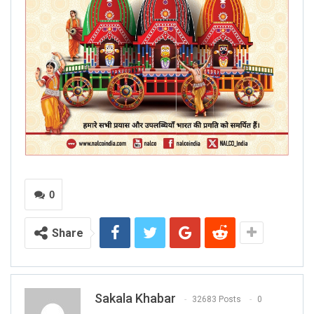
0
Share
Sakala Khabar
32683 Posts
0