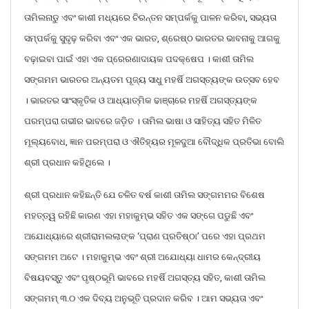
ତାମିଲନାଡୁ ଏବଂ କାଶୀ ମଧ୍ୟରେ ଚିରନ୍ତନ ସମ୍ପର୍କକୁ ପାଳନ କରିବା, ସଭ୍ୟତା
ସମ୍ପର୍କକୁ ସୁଦୃଢ଼ କରିବା ଏବଂ ଏକ ଭାରତ, ଶ୍ରେଷ୍ଠ ଭାରତର ଭାବନାକୁ ଆଗକୁ
ବଢ଼ାଇବା ପାଇଁ ଏହା ଏକ ପ୍ରେରଣାଦାୟକ ପଦକ୍ଷେପ । କାଶୀ ତାମିଲ
ସଙ୍ଗମମ ଭାରତର ଅନ୍ୟତମ ପୂଜ୍ୟ ସାଧୁ ମହର୍ଷି ଅଗସ୍ତ୍ୟଙ୍କ ଉତ୍ସବ ହେବ
। ଭାରତର ସାଂସ୍କୃତିକ ଓ ଆଧ୍ୟାତ୍ମିକ ଢାଞ୍ଚାରେ ମହର୍ଷି ଅଗସ୍ତ୍ୟଙ୍କ
ପରମ୍ପରା ଗଭୀର ଭାବରେ ଜଡ଼ିତ । ତାମିଲ ଭାଷା ଓ ସାହିତ୍ୟ ସହିତ ମିଳିତ
ମୂଲ୍ୟବୋଧ, ଜ୍ଞାନ ପରମ୍ପରା ଓ ଐତିହ୍ୟର ମୂଳଦୁଆ ବୌଦ୍ଧିକ ପ୍ରତିଭା ବୋଲି
ଶ୍ରୀ ପ୍ରଧାନ କହିଥିଲେ ।
ଶ୍ରୀ ପ୍ରଧାନ କହିଛନ୍ତି ଯେ ଚଳିତ ବର୍ଷ କାଶୀ ତାମିଲ ସଙ୍ଗମମର ବିଶେଷ
ମହତ୍ତ୍ୱ ରହିଛି କାରଣ ଏହା ମହାକୁମ୍ଭ ସହିତ ଏକ ସଙ୍ଗେ ପଡୁଛି ଏବଂ
ଅଯୋଧ୍ୟାରେ ଶ୍ରୀରାମଲଲାଙ୍କ ‘ପ୍ରାଣ ପ୍ରତିଷ୍ଠା’ ପରେ ଏହା ପ୍ରଥମ
ସଙ୍ଗମମ ଅଟେ । ମହାକୁମ୍ଭ ଏବଂ ଶ୍ରୀ ଅଯୋଧ୍ୟା ଧାମର କେନ୍ଦ୍ରୀୟ
ବିଷୟବସ୍ତୁ ଏବଂ ପୃଷ୍ଠଭୂମି ଭାବରେ ମହର୍ଷି ଅଗସ୍ତ୍ୟ ସହିତ, କାଶୀ ତାମିଲ
ସଙ୍ଗମମ୍ ୩.୦ ଏକ ଦିବ୍ୟ ଅନୁଭୂତି ପ୍ରଦାନ କରିବ । ଆମ ସଭ୍ୟତା ଏବଂ