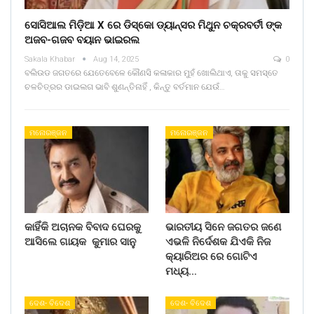
ସୋସିଆଲ ମିଡ଼ିଆ X ରେ ଡିସ୍କୋ ଡ୍ୟାନ୍ସର ମିଥୁନ ଚକ୍ରବର୍ତୀ ଙ୍କ
ଅଜବ-ଗଜବ ବୟାନ ଭାଇରଲ
Sakala Khabar
Aug 14, 2025
0
ବଲିଉଡ ଜଗତରେ ଯେତେବେଳେ କୌଣସି କଳାକାର ମୁହଁ ଖୋଲିଥାଏ, ତାକୁ ସମସ୍ତେ
ଚଳଚିତ୍ରର ଡାଇଲଗ ଭାବି ଶୁଣନ୍ତିନାହିଁ , କିନ୍ତୁ ବର୍ତମାନ ଯେଉଁ…
ମନୋରଞ୍ଜନ
ମନୋରଞ୍ଜନ
କାହିଁକି ଅଚାନକ ବିବାଦ ଘେରକୁ
ଭାରତୀୟ ସିନେ ଜଗତର ଜଣେ
ଆସିଲେ ଗାୟକ କୁମାର ସାନୁ
ଏଭଳି ନିର୍ଦେଶକ ଯିଏକି ନିଜ
କ୍ୟାରିଅର ରେ ଗୋଟିଏ
ମଧ୍ୟ…
ଦେଶ- ବିଦେଶ
ଦେଶ- ବିଦେଶ