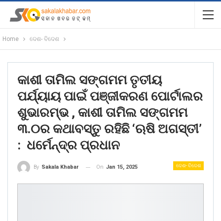
Home
ଦେଶ- ବିଦେଶ
କାଶୀ ତାମିଲ ସଙ୍ଗମମ ତୃତୀୟ
ପର୍ଯ୍ୟାୟ ପାଇଁ ପଞ୍ଜୀକରଣ ପୋର୍ଟାଲର
ଶୁଭାରମ୍ଭ , କାଶୀ ତାମିଲ ସଙ୍ଗମମ
୩.୦ର କଥାବସ୍ତୁ ରହିଛି ‘ଋଷି ଅଗସ୍ତୀ’
: ଧର୍ମେନ୍ଦ୍ର ପ୍ରଧାନ
ଦେଶ- ବିଦେଶ
On
Jan 15, 2025
By
Sakala Khabar