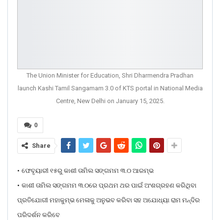
The Union Minister for Education, Shri Dharmendra Pradhan
launch Kashi Tamil Sangamam 3.0 of KTS portal in National Media
Centre, New Delhi on January 15, 2025.
0
Share
•
ଫେବୃୟାରୀ ୧୫ରୁ କାଶୀ ତାମିଲ ସଙ୍ଗମମ ୩.୦ ଆରମ୍ଭ
•
କାଶୀ ତାମିଲ ସଙ୍ଗମମ ୩.୦ରେ ପ୍ରଥମ ଥର ପାଇଁ ଅଂଶଗ୍ରହଣ କରିଥିବା
ପ୍ରତିଯୋଗୀ ମହାକୁମ୍ଭ ମେଳାକୁ ଅନୁଭବ କରିବା ସହ ଅଯୋଧ୍ୟା ରାମ ମନ୍ଦିର
ପରିଦର୍ଶନ କରିବେ