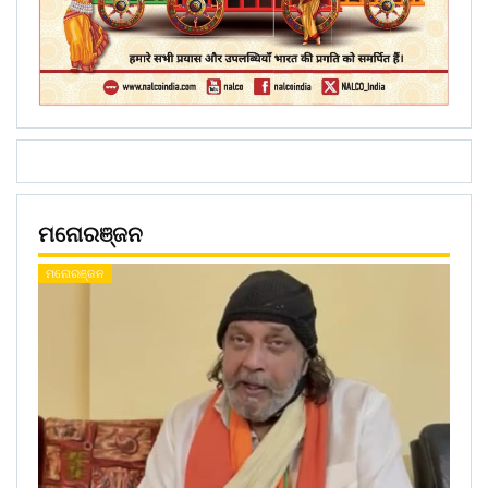
ମନୋରଞ୍ଜନ
ମନୋରଞ୍ଜନ