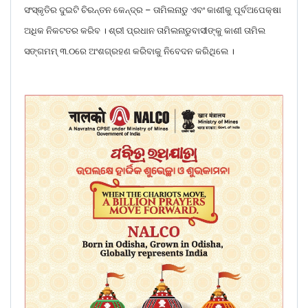
ସଂସ୍କୃତିର ଦୁଇଟି ଚିରନ୍ତନ କେନ୍ଦ୍ର – ତାମିଲନାଡୁ ଏବଂ କାଶୀକୁ ପୂର୍ବଅପେକ୍ଷା
ଅଧିକ ନିକଟତର କରିବ । ଶ୍ରୀ ପ୍ରଧାନ ତାମିଲନାଡୁବାସୀଙ୍କୁ କାଶୀ ତାମିଲ
ସଙ୍ଗମମ୍ ୩.୦ରେ ଅଂଶଗ୍ରହଣ କରିବାକୁ ନିବେଦନ କରିଥିଲେ ।