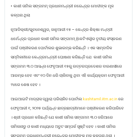
•
କାଶୀ ତାମିଲ ସଙ୍ଗମମ୍ ପ୍ରଧାନମନ୍ତ୍ରୀ ନରେନ୍ଦ୍ର ମୋଦୀଙ୍କ ମୂଳ
କଳ୍ପନା ଥିଲା
ନୂଆଦିଲ୍ଲୀ/ଭୁବନେଶ୍ୱର, ଜାନୁଆରୀ ୧୫ – କେନ୍ଦ୍ର ଶିକ୍ଷା ମନ୍ତ୍ରୀ
ଧର୍ମେନ୍ଦ୍ର ପ୍ରଧାନ କାଶୀ ତାମିଲ ସଙ୍ଗମମ୍ (କେଟିଏସ୍)ର ତୃତୀୟ ସଂସ୍କରଣ
ପାଇଁ ପଞ୍ଜୀକରଣ ପୋର୍ଟାଲର ଶୁଭାରମ୍ଭ କରିଛନ୍ତି । ଏକ ସାମ୍ବାଦିକ
ସମ୍ମିଳନୀରେ କେନ୍ଦ୍ରମନ୍ତ୍ରୀ ଘୋଷଣା କରିଛନ୍ତି ଯେ କାଶୀ ତାମିଲ
ସଙ୍ଗମମ ୩.୦ ଆସନ୍ତା ଫେବୃଆରୀ ୧୫ରୁ ଉତ୍ତରପ୍ରଦେଶର ବାରଣାସୀରେ
ଆରମ୍ଭ ହେବ ଏବଂ ୧୦ ଦିନ ଧରି ଚାଲିବାକୁ ଥିବା ଏହି କାର୍ଯ୍ୟକ୍ରମ ଫେବୃଆରୀ
୨୪ରେ ଶେଷ ହେବ ।
ଆଇଆଇଟି ମାଡ୍ରାସ ଦ୍ୱାରା ପରିଚାଳିତ ପୋର୍ଟାଲ
kashitamil.iitm.ac.in
ରେ
ଫେବୃଆରୀ ୧, ୨୦୨୫ ପର୍ଯ୍ୟନ୍ତ ଛାତ୍ରଛାତ୍ରୀମାନେ ପଞ୍ଜୀକରଣ କରିପାରିବେ
। ଶ୍ରୀ ପ୍ରଧାନ କହିଛନ୍ତି ଯେ କାଶୀ ତାମିଲ ସଙ୍ଗମମ ୩.୦ ଜରିଆରେ
ତାମିଲନାଡୁ ଓ କାଶୀ ମଧ୍ୟରେ ଅତୁଟ ସମ୍ପର୍କ ସୃଷ୍ଟି ହେବ । କାଶୀ ତାମିଲ
ସଙ୍ଗମମ୍ ପ୍ରଧାନମନ୍ତ୍ରୀ ନରେନ୍ଦ୍ର ମୋଦୀଙ୍କ ମୂଳ କଳ୍ପନା ଥିଲା ।