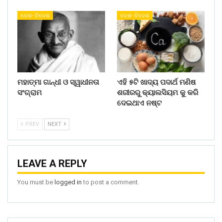
ଦେଶ- ବିଦେଶ
ଦେଶ- ବିଦେଶ
ମହାତ୍ମା ଗାନ୍ଧୀ ଓ ସ୍ୱାଧୀନତା
ଏହି ୫ଟି ଖାଦ୍ୟ ପଦାର୍ଥ ମଣିଷ
ସଂଗ୍ରାମ
ଶରୀରରୁ କ୍ୟାଲସିୟମ କୁ କରି
ଦେଇଥାଏ ନଷ୍ଟ
PREV
NEXT
LEAVE A REPLY
You must be
logged in
to post a comment.