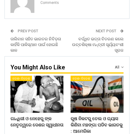
Comments
PREV POST
NEXT POST
ତାଲିବାନ ସହିତ ଭାରତର ନିବିଡ଼ତା
ବର୍ଦ୍ଧିତ ଭତ୍ତା ବିତରଣ କଲେ
କାହିଁକି ପାକିସ୍ଥାନ ପାଇଁ ହୋଇଛି
ଉଚ୍ଚଶିକ୍ଷା ମନ୍ତ୍ରୀ ସୂର୍ଯ୍ୟବଂଶୀ
କାଳ
ସୂରଜ
You Might Also Like
All
ଦେଶ- ବିଦେଶ
ଦେଶ- ବିଦେଶ
ଗାନ୍ଧିଜୀ ଓ ନେହେରୁ ଙ୍କ
ରୁଷ ନିକଟରୁ ତେଲ ଓ ଗ୍ୟାସ
ନେତୃତ୍ୱରେ ଦେଶର ସ୍ୱାଧୀନତା
କିଣିବା ମହଙ୍ଗା ପଡିବ ଭାରତକୁ
: ଆମେରିକା