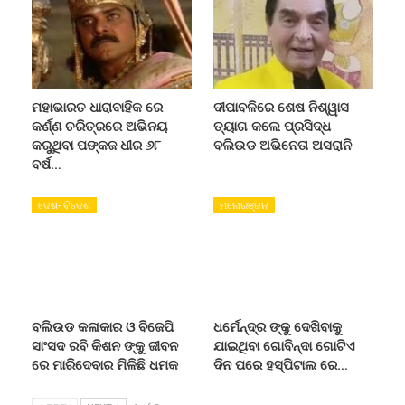
ମହାଭାରତ ଧାରାବାହିକ ରେ
ଦୀପାବଳିରେ ଶେଷ ନିଶ୍ୱାସ
କର୍ଣ୍ଣ ଚରିତ୍ରରେ ଅଭିନୟ
ତ୍ୟାଗ କଲେ ପ୍ରସିଦ୍ଧ
କରୁଥିବା ପଙ୍କଜ ଧୀର ୬୮
ବଲିଉଡ ଅଭିନେତା ଅସରାନି
ବର୍ଷ…
ଦେଶ- ବିଦେଶ
ମନୋରଞ୍ଜନ
ବଲିଉଡ କଳାକାର ଓ ବିଜେପି
ଧର୍ମେନ୍ଦ୍ର ଙ୍କୁ ଦେଖିବାକୁ
ସାଂସଦ ରବି କିଶନ ଙ୍କୁ ଜୀବନ
ଯାଇଥିବା ଗୋବିନ୍ଦା ଗୋଟିଏ
ରେ ମାରିଦେବାର ମିଳିଛି ଧମକ
ଦିନ ପରେ ହସ୍ପିଟାଲ ରେ…