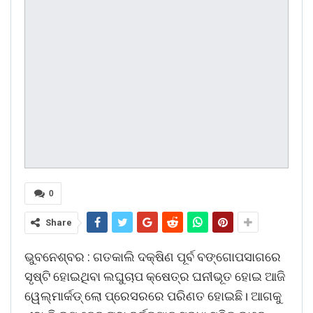
0
Share
ଭୁବନେଶ୍ବର : ଗତକାଲି ଦକ୍ଷିଣ ପୂର୍ବ ବଙ୍ଗୋପସାଗରେ
ସୃଷ୍ଟି ହୋ‌ଇଥିବା ଲଘୁଚାପ କ୍ଷେତ୍ର ଘନୀଭୂତ ହୋଇ ଆଜି
ୱେଲ୍‌ମାର୍କଡ୍‌ ଲୋ ପ୍ରେସରରେ ପରିଣତ ହୋଇଛି। ଆଗକୁ