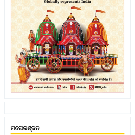
ମନୋରଞ୍ଜନ