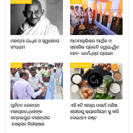
ଦେଶ- ବିଦେଶ
ରାଜ୍ୟ
ମହାତ୍ମା ଗାନ୍ଧୀ ଓ ସ୍ୱାଧୀନତା
ଆଠମଲ୍ଲିକର ଆର୍ଥିକ ଓ
ସଂଗ୍ରାମ
ସାମାଜିକ ପ୍ରଗତି ତ୍ୱରାନ୍ୱିତ
ହେବ- ଧର୍ମେନ୍ଦ୍ର ପ୍ରଧାନ
ରାଜ୍ୟ
ଦେଶ- ବିଦେଶ
ପୂର୍ବତଟ ରେଳପଥ
ଏହି ୫ଟି ଖାଦ୍ୟ ପଦାର୍ଥ ମଣିଷ
ମହାପ୍ରବନ୍ଧକଙ୍କ
ଶରୀରରୁ କ୍ୟାଲସିୟମ କୁ କରି
ସମ୍ବଲପୁର-ବଲାଙ୍ଗୀର
ଦେଇଥାଏ ନଷ୍ଟ
ସେକ୍ସନ ନିରୀକ୍ଷଣ