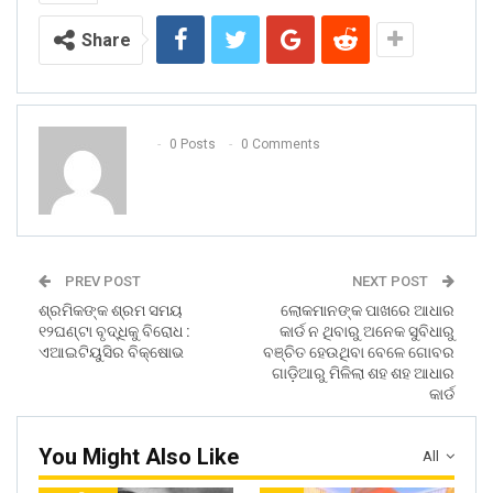
Share
0 Posts
0 Comments
PREV POST
NEXT POST
ଶ୍ରମିକଙ୍କ ଶ୍ରମ ସମୟ
ଲୋକମାନଙ୍କ ପାଖରେ ଆଧାର
୧୨ଘଣ୍ଟା ବୃଦ୍ଧିକୁ ବିରୋଧ :
କାର୍ଡ ନ ଥିବାରୁ ଅନେକ ସୁବିଧାରୁ
ଏଆଇଟିୟୁସିର ବିକ୍ଷୋଭ
ବଞ୍ଚିତ ହେଉଥିବା ବେଳେ ଗୋବର
ଗାଡ଼ିଆରୁ ମିଳିଲା ଶହ ଶହ ଆଧାର
କାର୍ଡ
You Might Also Like
All