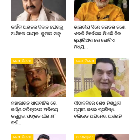
କାହିଁକି ଅଚାନକ ବିବାଦ ଘେରକୁ
ଭାରତୀୟ ସିନେ ଜଗତର ଜଣେ
ଆସିଲେ ଗାୟକ କୁମାର ସାନୁ
ଏଭଳି ନିର୍ଦେଶକ ଯିଏକି ନିଜ
କ୍ୟାରିଅର ରେ ଗୋଟିଏ
ମଧ୍ୟ…
ଦେଶ- ବିଦେଶ
ଦେଶ- ବିଦେଶ
ମହାଭାରତ ଧାରାବାହିକ ରେ
ଦୀପାବଳିରେ ଶେଷ ନିଶ୍ୱାସ
କର୍ଣ୍ଣ ଚରିତ୍ରରେ ଅଭିନୟ
ତ୍ୟାଗ କଲେ ପ୍ରସିଦ୍ଧ
କରୁଥିବା ପଙ୍କଜ ଧୀର ୬୮
ବଲିଉଡ ଅଭିନେତା ଅସରାନି
ବର୍ଷ…
ଦେଶ- ବିଦେଶ
ମନୋରଞ୍ଜନ