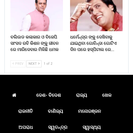
ବଲିଉଡ କଳାକାର ଓ ବିଜେପି
ଧର୍ମେନ୍ଦ୍ର ଙ୍କୁ ଦେଖିବାକୁ
ସାଂସଦ ରବି କିଶନ ଙ୍କୁ ଜୀବନ
ଯାଇଥିବା ଗୋବିନ୍ଦା ଗୋଟିଏ
ରେ ମାରିଦେବାର ମିଳିଛି ଧମକ
ଦିନ ପରେ ହସ୍ପିଟାଲ ରେ…
PREV
NEXT
1 of 2
ଦେଶ- ବିଦେଶ
ରାଜ୍ୟ
ଖେଳ
ରାଜନୀତି
ବାଣିଜ୍ୟ
ମନୋରଞ୍ଜନ
ଅପରାଧ
ସ୍ୱତନ୍ତ୍ର
ସ୍ୱାସ୍ଥ୍ୟ