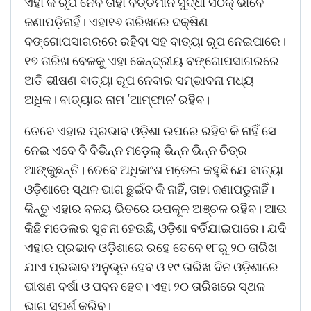
ଏହା କି ରୂପ ନେବ ତାହା ବର୍ତ୍ତମାନ ସୁଦ୍ଧା ସଠିକ୍‌ ଭାବେ
ଜଣାପଡ଼ିନାହିଁ। ଏହା୧୬ ତାରିଖରେ ଦକ୍ଷିଣ
ବଙ୍ଗୋପସାଗରରେ ରହିବା ସହ ବାତ୍ୟା ରୂପ ନେଇପାରେ।
୧୭ ତାରିଖ ବେଳକୁ ଏହା କେନ୍ଦ୍ରୀୟ ବଙ୍ଗୋପସାଗରରେ
ଅତି ଭୀଷଣ ବାତ୍ୟା ରୂପ ନେବାର ସମ୍ଭାବନା ମଧ୍ୟ
ଅଧିକ। ବାତ୍ୟାର ନାମ ‘ଆମ୍ଫାନ’ ରହିବ।
ତେବେ ଏହାର ପ୍ରଭାବ ଓଡ଼ିଶା ଉପରେ ରହିବ କି ନାହିଁ ସେ
ନେଇ ଏବେ ବି ବିଭିନ୍ନ ମଡ଼େଲ୍ ଭିନ୍ନ ଭିନ୍ନ ଚିତ୍ର
ଆଙ୍କୁଛନ୍ତି। ତେବେ ଅଧିକାଂଶ ମଡେ଼ଲ କହୁଛି ଯେ ବାତ୍ୟା
ଓଡ଼ିଶାରେ ସ୍ଥଳ ଭାଗ ଛୁଇଁବ କି ନାହିଁ, ତାହା ଜଣାପଡୁନାହିଁ।
କିନ୍ତୁ ଏହାର ବଳୟ ଭିତରେ ଉପକୂଳ ଅଞ୍ଚଳ ରହିବ। ଆଉ
କିଛି ମଡେଲର ସୂଚନା ହେଉଛି, ଓଡ଼ିଶା ବର୍ତିଯାଇପାରେ। ଯଦି
ଏହାର ପ୍ରଭାବ ଓଡ଼ିଶାରେ ରହେ ତେବେ ୧୮ରୁ ୨୦ ତାରିଖ
ଯାଏ ପ୍ରଭାବ ଅନୁଭୂତ ହେବ ଓ ୧୯ ତାରିଖ ଦିନ ଓଡ଼ିଶାରେ
ଭୀଷଣ ବର୍ଷା ଓ ପବନ ହେବ। ଏହା ୨୦ ତାରିଖରେ ସ୍ଥଳ
ଭାଗ ସ୍ପର୍ଶ କରିବ।