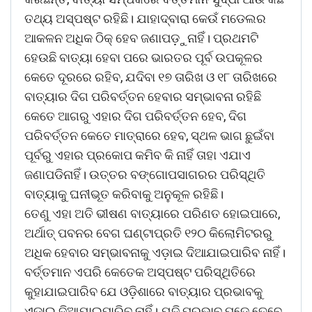
ତଥ୍ୟ ଅସ୍ପଷ୍ଟ ରହିଛି। ଯାହାଦ୍ବାରା କେଉଁ ମଡେଲର
ଆକଳନ ଅଧିକ ଠିକ୍‌ ହେବ ଜଣାପଡ଼ୁନାହିଁ। ପ୍ରଥମଟି
ହେଉଛି ବାତ୍ୟା ହେବା ପରେ ଭାରତର ପୂର୍ବ ଉପକୂଳର
କେତେ ଦୂରରେ ରହିବ, ଯଦିବା ୧୭ ତାରିଖ ଓ ୧୮ ତାରିଖରେ
ବାତ୍ୟାର ଦିଗ ପରିବର୍ତ୍ତନ ହେବାର ସମ୍ଭାବନା ରହିଛି
କେତେ ଆଗରୁ ଏହାର ଦିଗ ପରିବର୍ତ୍ତନ ହେବ, ଦିଗ
ପରିବର୍ତ୍ତନ କେତେ ମାତ୍ରାରେ ହେବ, ସ୍ଥଳ ଭାଗ ଛୁଇଁବା
ପୂର୍ବରୁ ଏହାର ପ୍ରକୋପ କମିବ କି ନାହିଁ ତାହା ଏଯାଏ
ଜଣାପଡିନାହିଁ। ଉତ୍ତର ବଙ୍ଗୋପସାଗରର ପରିସ୍ଥିତି
ବାତ୍ୟାକୁ ଘନୀଭୂତ କରିବାକୁ ଅନୁକୂଳ ରହିଛି।
ତେଣୁ ଏହା ଅତି ଭୀଷଣ ବାତ୍ୟାରେ ପରିଣତ ହୋଇପାରେ,
ଅର୍ଥାତ୍ ପବନର ବେଗ ଘଣ୍ଟାପ୍ରତି ୧୨୦ କିଲୋମିଟରରୁ
ଅଧିକ ହେବାର ସମ୍ଭାବନାକୁ ଏଡ଼ାଇ ଦିଆଯାଇପାରିବ ନାହିଁ।
ବର୍ତ୍ତମାନ ଏପରି କେତେକ ଅସ୍ପଷ୍ଟ ପରିସ୍ଥିତିରେ
କୁହାଯାଇପାରିବ ଯେ ଓଡ଼ିଶାରେ ବାତ୍ୟାର ପ୍ରଭାବକୁ
ଏଡ଼ାଇ ଦିଆଯାଇପାରିବ ନାହିଁ। ଯଦି ପ୍ରଭାବ ପଡ଼େ ତେବେ