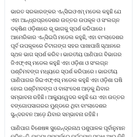
ଭାରତ ସରକାରଙ୍କର ଏନ୍‌ସିଇଓଏମ୍‌ ମଡେଲ କହୁଛି ଯେ
ଏହା ଆନ୍ଧ୍ରପ୍ରଦେଶର ଉତ୍ତର ଉପକୂଳ ଓ ସଂଲଗ୍ନ
ଦକ୍ଷିଣ ଓଡ଼ିଶାରେ ଭୂ ଭାଗକୁ ସ୍ପର୍ଶ କରିପାରେ।
ଆମେରିକାର ଏନ୍‌ସିଇପି ମଡେଲ କହୁଛି, ‌ଏହା ବାଂଲାଦେଶର
ପୂର୍ବ ଉପକୂଳରେ ଚିଟାଗଙ୍ଗ ସହର ପାଖାପାଖି ସ୍ଥାନରେ
ସ୍ଥଳ ଭାଗ ସ୍ପର୍ଶ କରିବ। ଭାରତୀୟ ପାଣିପାଗ ବିଭାଗର
ଜିଏଫ୍‌ଏସ୍‌ ମଡେଲ କହୁଛି ଏହା ଓଡ଼ିଶା ଓ ସଂଲଗ୍ନ
ପଶ୍ଚିମବଙ୍ଗ ମଧ୍ୟରେ ସ୍ପର୍ଶ କରିପାରେ। ଭାରତୀୟ
ପାଣିପାଗର ଜିଇଏଫ୍ଏସ୍‌ ମଡେଲ କହୁଛି ଏହା ଓଡ଼ିଶା ଘଷି
ହୋଇ ପଶ୍ଚିମବଙ୍ଗ ଓ ବାଲାଂଦେଶ ଆଡ଼କୁ ଯିବାର
ସମ୍ଭାବନା ରହିଛି। ଆକ୍ୟୁୱେଦର କହୁଛି ଯେ ଏହା ଉତ୍ତର
ବଙ୍ଗୋପସାଗରର ମୁଣ୍ଡରେ ଥିବା ବାଂଲାଦେଶର
ସୁନ୍ଦରବନ ଆଡ଼େ ଯିବାର ସମ୍ଭାବନା ରହିଛି।
ପାଣିପାଗ ବିଶେଷଜ୍ଞ ସୁରେନ୍ଦ୍ରନାଥ ପଶୁପାଳକ ପୂର୍ବାନୁମାନ
କରିଛନ୍ତି, ବାତ୍ୟା ସମ୍ପର୍କରେ ବର୍ତ୍ତମାନ ସୁଦ୍ଧା ଆଉ କିଛି