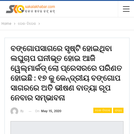
Home
ଦେଶ- ବିଦେଶ
ବଙ୍ଗୋପସାଗରେ ସୃଷ୍ଟି ହୋ‌ଇଥିବା
ଲଘୁଚାପ ଘନୀଭୂତ ହୋଇ ଆଜି
ୱେଲ୍‌ମାର୍କଡ୍‌ ଲୋ ପ୍ରେସରରେ ପରିଣତ
ହୋଇଛି : ୧୭ କୁ କେନ୍ଦ୍ରୀୟ ବଙ୍ଗୋପ
ସାଗରରେ ଅତି ଭୀଷଣ ବାତ୍ୟା ରୂପ
ନେବାର ସମ୍ଭାବନା
ଦେଶ- ବିଦେଶ
ରାଜ୍ୟ
On
May 15, 2020
By