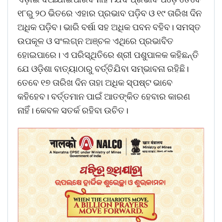
୧୮ରୁ ୨୦ ଭିତରେ ଏହାର ପ୍ରଭାବ ପଡ଼ିବ ଓ ୧୯ ତାରିଖ ଦିନ
ଅଧିକ ପଡ଼ିବ। ଭ‌ାରି ବର୍ଷା ସହ ଅଧିକ ପବନ ବହିବ। ସମସ୍ତ
ଉପକୂଳ ଓ ସଂଲଗ୍ନ ଅଞ୍ଚଳ ଏଥିରେ ପ୍ରଭାବିତ
ହୋଇପାରେ। ଏ ପରିସ୍ଥିତିରେ ଶ୍ରୀ ପଶୁପାଳକ କହିଛନ୍ତି
ଯେ ଓଡ଼ିଶା ବାତ୍ୟାଠାରୁ ବର୍ତ୍ତିଯିବା ସମ୍ଭାବନା ରହିଛି।
ତେବେ ୧୭ ତାରିଖ ଦିନ ତାହା ଅଧିକ ସ୍ପଷ୍ଟ ଭାବେ
କହିହେବ। ବର୍ତ୍ତମାନ ପାଇଁ ଆତଙ୍କିତ ହେବାର କାରଣ
ନାହିଁ। କେବଳ ସତର୍କ ରହିବା ଉଚିତ।