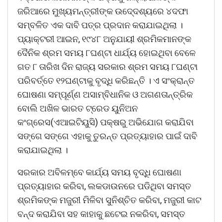
ଜରିଆରେ ମୁଖ୍ୟମନ୍ତ୍ରୀଙ୍କ ଉଦେ୍ଦଶ୍ୟରେ ୪ଦଫା
ସମ୍ବଳିତ ଏକ ଦାବି ପତ୍ର ପ୍ରଦାନ କରାଯାଇଥିଲା ।
ପ୍ୟାକ୍ଟରୀ ଆଇନ, ୧୯୪୮ ଅନୁଯାୟୀ ଶ୍ରମିକମାନଙ୍କ
ଦୈନିକ ଶ୍ରମ ସମୟ ୮ଘଣ୍ଟା ଧାର୍ଯ୍ୟ ହୋଇଥିବା ବେଳେ
ଗତ ୮ ତାରିଖ ଦିନ ରାଜ୍ୟ ସରକାର ଶ୍ରମ ସମୟ ୮ଘଣ୍ଟା
ପରିବର୍ତ୍ତେ ୧୨ଘଣ୍ଟାକୁ ବୃଦ୍ଧି କରିଛନ୍ତି । ଏ ସଂକ୍ରାନ୍ତ
ଘୋଷଣା ସମ୍ପୂର୍ଣ୍ଣ ଅସାମ୍ବିଧାନିକ ଓ ଅଗଣତାନ୍ତ୍ରିକ
ବୋଲି ଅଖିଳ ଭାରତ ଟ୍ରେଡ ୟୁନିଅନ
କଂଗ୍ରେସ(ଏଆଇଟିୟୁସି) ପକ୍ଷରୁ ଅଭିଯୋଗ କରାଯିବା
ସଙ୍ଗେ ସଙ୍ଗେ ଏହାକୁ ତୁରନ୍ତ ପ୍ରତ୍ୟାହାର ପାଇଁ ଦାବି
କରାଯାଇଥିଲା ।
ସରକାର ଅବିଳମ୍ବେ କାର୍ଯ୍ୟ ସମୟ ବୃଦ୍ଧି ଘୋଷଣା
ପ୍ରତ୍ୟାହାର କରିବା, ଲକଡାଉନରେ ପଡିଥିବା ସମସ୍ତ
ଶ୍ରମିକଙ୍କ ମଜୁରୀ ମିଳିବା ସୁନିଶ୍ଚିତ କରିବା, ମଜୁରୀ କାଟ
ବନ୍ଦ କରାଯିବା ସହ କାହାକୁ ଛଟେଇ ନକରିବା, ସମସ୍ତ