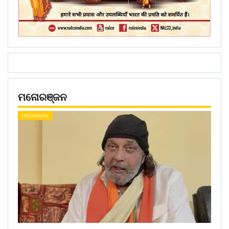
ମନୋରଞ୍ଜନ
ମନୋରଞ୍ଜନ