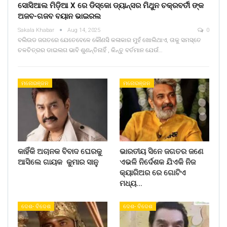
ସୋସିଆଲ ମିଡ଼ିଆ X ରେ ଡିସ୍କୋ ଡ୍ୟାନ୍ସର ମିଥୁନ ଚକ୍ରବର୍ତୀ ଙ୍କ
ଅଜବ-ଗଜବ ବୟାନ ଭାଇରଲ
Sakala Khabar
Aug 14, 2025
0
ବଲିଉଡ ଜଗତରେ ଯେତେବେଳେ କୌଣସି କଳାକାର ମୁହଁ ଖୋଲିଥାଏ, ତାକୁ ସମସ୍ତେ
ଚଳଚିତ୍ରର ଡାଇଲଗ ଭାବି ଶୁଣନ୍ତିନାହିଁ , କିନ୍ତୁ ବର୍ତମାନ ଯେଉଁ…
ମନୋରଞ୍ଜନ
ମନୋରଞ୍ଜନ
କାହିଁକି ଅଚାନକ ବିବାଦ ଘେରକୁ
ଭାରତୀୟ ସିନେ ଜଗତର ଜଣେ
ଆସିଲେ ଗାୟକ କୁମାର ସାନୁ
ଏଭଳି ନିର୍ଦେଶକ ଯିଏକି ନିଜ
କ୍ୟାରିଅର ରେ ଗୋଟିଏ
ମଧ୍ୟ…
ଦେଶ- ବିଦେଶ
ଦେଶ- ବିଦେଶ