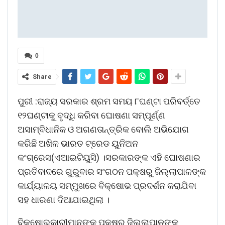
0
Share
ପୁରୀ :ରାଜ୍ୟ ସରକାର ଶ୍ରମ ସମୟ ୮ଘଣ୍ଟା ପରିବର୍ତ୍ତେ
୧୨ଘଣ୍ଟାକୁ ବୃଦ୍ଧି କରିବା ଘୋଷଣା ସମ୍ପୂର୍ଣ୍ଣ
ଅସାମ୍ବିଧାନିକ ଓ ଅଗଣତାନ୍ତ୍ରିକ ବୋଲି ଅଭିଯୋଗ
କରିଛି ଅଖିଳ ଭାରତ ଟ୍ରେଡ ୟୁନିଅନ
କଂଗ୍ରେସ(ଏଆଇଟିୟୁସି) ।ସରକାରଙ୍କ ଏହି ଘୋଷଣାର
ପ୍ରତିବାଦରେ ଗୁରୁବାର ସଂଗଠନ ପକ୍ଷରୁ ଜିଲ୍ଲାପାଳଙ୍କ
କାର୍ଯ୍ୟାଳୟ ସମ୍ମୁଖରେ ବିକ୍ଷୋଭ ପ୍ରଦର୍ଶନ କରାଯିବା
ସହ ଧାରଣା ଦିଆଯାଇଥିଲା ।
ବିକ୍ଷୋଭକାରୀମାନଙ୍କ ପକ୍ଷରୁ ଜିଲ୍ଲାପାଳଙ୍କ