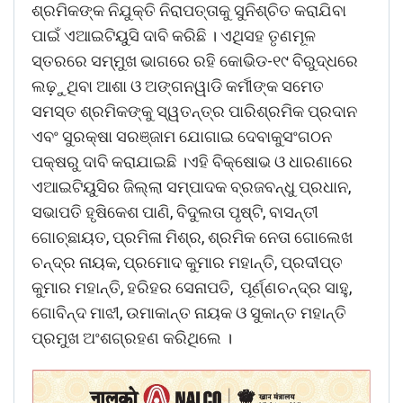
ଶ୍ରମିକଙ୍କ ନିଯୁକ୍ତି ନିରାପତ୍ତାକୁ ସୁନିଶ୍ଚିତ କରାଯିବା
ପାଇଁ ଏଆଇଟିୟୁସି ଦାବି କରିଛି । ଏଥିସହ ତୃଣମୂଳ
ସ୍ତରରେ ସମ୍ମୁଖ ଭାଗରେ ରହି କୋଭିଡ-୧୯ ବିରୁଦ୍ଧରେ
ଲଢ଼ୁଥିବା ଆଶା ଓ ଅଙ୍ଗନୱାଡି କର୍ମୀଙ୍କ ସମେତ
ସମସ୍ତ ଶ୍ରମିକଙ୍କୁ ସ୍ୱତନ୍ତ୍ର ପାରିଶ୍ରମିକ ପ୍ରଦାନ
ଏବଂ ସୁରକ୍ଷା ସରଞ୍ଜାମ ଯୋଗାଇ ଦେବାକୁସଂଗଠନ
ପକ୍ଷରୁ ଦାବି କରାଯାଇଛି ।ଏହି ବିକ୍ଷୋଭ ଓ ଧାରଣାରେ
ଏଆଇଟିୟୁସିର ଜିଲ୍ଲା ସମ୍ପାଦକ ବ୍ରଜବନ୍ଧୁ ପ୍ରଧାନ,
ସଭାପତି ହୃଷିକେଶ ପାଣି, ବିଦୁଲତା ପୃଷ୍ଟି, ବାସନ୍ତୀ
ଗୋଚ୍ଛାୟତ, ପ୍ରମିଳା ମିଶ୍ର, ଶ୍ରମିକ ନେତା ଗୋଲେଖ
ଚନ୍ଦ୍ର ନାୟକ, ପ୍ରମୋଦ କୁମାର ମହାନ୍ତି, ପ୍ରଦୀପ୍ତ
କୁମାର ମହାନ୍ତି, ହରିହର ସେନାପତି, ପୂର୍ଣ୍ଣଚନ୍ଦ୍ର ସାହୁ,
ଗୋବିନ୍ଦ ମାଝୀ, ଉମାକାନ୍ତ ନାୟକ ଓ ସୁକାନ୍ତ ମହାନ୍ତି
ପ୍ରମୁଖ ଅଂଶଗ୍ରହଣ କରିଥିଲେ ।