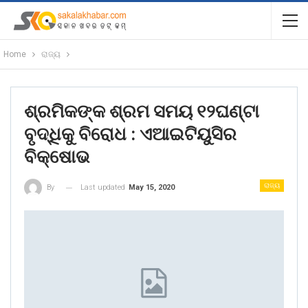
Home
ରାଜ୍ୟ
ଶ୍ରମିକଙ୍କ ଶ୍ରମ ସମୟ ୧୨ଘଣ୍ଟା
ବୃଦ୍ଧିକୁ ବିରୋଧ : ଏଆଇଟିୟୁସିର
ବିକ୍ଷୋଭ
ରାଜ୍ୟ
Last updated
May 15, 2020
By