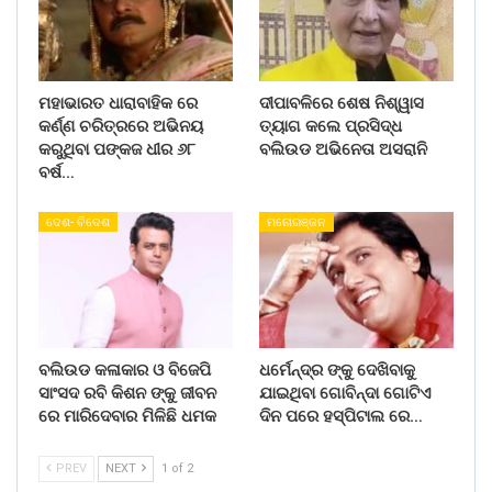
ମହାଭାରତ ଧାରାବାହିକ ରେ
ଦୀପାବଳିରେ ଶେଷ ନିଶ୍ୱାସ
କର୍ଣ୍ଣ ଚରିତ୍ରରେ ଅଭିନୟ
ତ୍ୟାଗ କଲେ ପ୍ରସିଦ୍ଧ
କରୁଥିବା ପଙ୍କଜ ଧୀର ୬୮
ବଲିଉଡ ଅଭିନେତା ଅସରାନି
ବର୍ଷ…
ଦେଶ- ବିଦେଶ
ମନୋରଞ୍ଜନ
ବଲିଉଡ କଳାକାର ଓ ବିଜେପି
ଧର୍ମେନ୍ଦ୍ର ଙ୍କୁ ଦେଖିବାକୁ
ସାଂସଦ ରବି କିଶନ ଙ୍କୁ ଜୀବନ
ଯାଇଥିବା ଗୋବିନ୍ଦା ଗୋଟିଏ
ରେ ମାରିଦେବାର ମିଳିଛି ଧମକ
ଦିନ ପରେ ହସ୍ପିଟାଲ ରେ…
PREV
NEXT
1 of 2