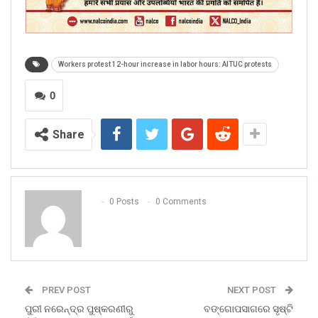
Workers protest 12-hour increase in labor hours: AITUC protests
0
Share
0 Posts
0 Comments
PREV POST
NEXT POST
ପୁରୀ ନରେନ୍ଦ୍ର ପୁଷ୍କରଣୀରୁ
ବଙ୍ଗୋପସାଗରେ ସୃଷ୍ଟି