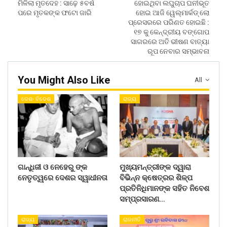
ମିଳିଲା ମୃତଦେହ : ସାଢ଼େ ୫ବର୍ଷ
ହୋ‌ଇଥିବା ଲଘୁଚାପ ଘନୀଭୂତ
ପରେ ମୃତକଙ୍କ ଫଟୋ ଜାରି
ହୋଇ ଆଜି ୱେଲ୍‌ମାର୍କଡ୍‌ ଲୋ
ପ୍ରେସରରେ ପରିଣତ ହୋଇଛି :
୧୭ କୁ କେନ୍ଦ୍ରୀୟ ବଙ୍ଗୋପ
ସାଗରରେ ଅତି ଭୀଷଣ ବାତ୍ୟା
ରୂପ ନେବାର ସମ୍ଭାବନା
You Might Also Like
All
ଦେଶ- ବିଦେଶ
ରାଜ୍ୟ
ଗାନ୍ଧିଜୀ ଓ ନେହେରୁ ଙ୍କ
ମୁଖ୍ୟମନ୍ତ୍ରୀଙ୍କ ଦ୍ୱାରା
ନେତୃତ୍ୱରେ ଦେଶର ସ୍ୱାଧୀନତା
ବିଭିନ୍ନ କ୍ଷେତ୍ରର ଶିଳ୍ପ
ପ୍ରତିନିଧିମାନଙ୍କ ସହିତ ନିବେଶ
ସମ୍ପ୍ରସାରଣ…
ରାଜ୍ୟ
ରାଜନୀତି