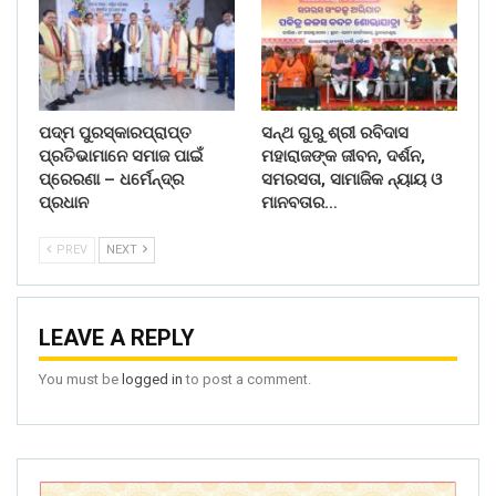
ପଦ୍ମ ପୁରସ୍କାରପ୍ରାପ୍ତ
ସନ୍ଥ ଗୁରୁ ଶ୍ରୀ ରବିଦାସ
ପ୍ରତିଭାମାନେ ସମାଜ ପାଇଁ
ମହାରାଜଙ୍କ ଜୀବନ, ଦର୍ଶନ,
ପ୍ରେରଣା – ଧର୍ମେନ୍ଦ୍ର
ସମରସତା, ସାମାଜିକ ନ୍ୟାୟ ଓ
ପ୍ରଧାନ
ମାନବତାର…
PREV
NEXT
LEAVE A REPLY
You must be
logged in
to post a comment.