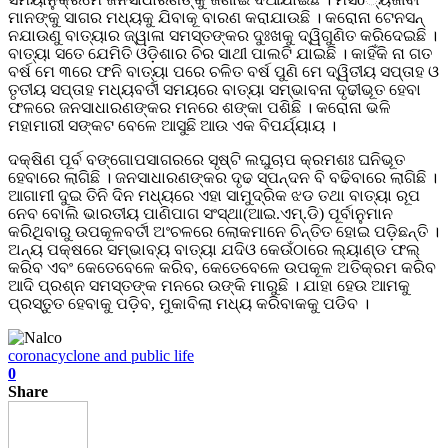
ମାନଙ୍କୁ ସାଗର ମଧ୍ୟକୁ ଯିବାକୂ ବାରଣ କରାଯାଉଛି । କରୋନା ଟେନସନ୍
ନଯାଉଣୁ ବାତ୍ୟାର ଜ୍ୱାଳା ସମସ୍ତଙ୍କର ଦୁଃଖକୁ ଦ୍ୱିଗୁଣିତ କରିଦେଇଛି ।
ବାତ୍ୟା ସତେ ଯେମିତି ଓଡ଼ିଶାର ଚିର ସାଥୀ ପାଲଟି ଯାଇଛି । କାହିଁକି ନା ଗତ
ବର୍ଷ ମେ ୩ରେ ଫନି ବାତ୍ୟା ପରେ ଚଳିତ ବର୍ଷ ପୁଣି ମେ ଦ୍ୱିତୀୟ ସପ୍ତାହ ଓ
ତୃତୀୟ ସପ୍ତାହ ମଧ୍ୟବର୍ତୀ ସମୟରେ ବାତ୍ୟା ସମ୍ଭାବନା ଦୃଢୀଭୂତ ହେବା
ଫଳରେ ଜନସାଧାରଣଙ୍କର ମନରେ ଶଙ୍କା ପଶିଛି । କରୋନା ଭଳି
ମହାମାରୀ ସଙ୍କଟ ବେଳେ ଆସୁଛି ଆଉ ଏକ ବିପର୍ଯ୍ୟାୟ ।
ଦକ୍ଷିଣ ପୂର୍ବ ବଙ୍ଗୋପସାଗରରେ ସୃଷ୍ଟି ଲଘୁଚାପ କ୍ରମଶଃ ଘନିଭୂତ
ହେବାରେ ଲାଗିଛି । ଜନସାଧାରଣଙ୍କର ଦୃଢ ସ୍ପନ୍ଦନ ବି ବଢିବାରେ ଲାଗିଛି ।
ଆଗାମୀ ଦୁଇ ତିନି ଦିନ ମଧ୍ୟରେ ଏହା ସାମୁଦ୍ରିକ ଝଡ ତଥା ବାତ୍ୟା ରୂପ
ନେବ ବୋଲି ଭାରତୀୟ ପାଣିପାଗ ସଂସ୍ଥା(ଆଇ.ଏମ୍.ଡି) ପୂର୍ବାନୁମାନ
କରିଥିବାରୁ ଉପକୂଳବର୍ତୀ ଅଂଚଳରେ ଲୋକମାନେ ଚିନ୍ତିତ ହୋଇ ପଡ଼ିଛନ୍ତି ।
ଅନ୍ୟ ପକ୍ଷରେ ସମ୍ଭାବ୍ୟ ବାତ୍ୟା ଯଦିଓ କେଉଁଠାରେ ଲ୍ୟାଣ୍ଡ ଫଲ୍
କରିବ ଏବଂ କେତେବେଳେ କରିବ, କେତେବେଳେ ଉପକୂଳ ଅତିକ୍ରମ କରିବ
ଆଦି ପ୍ରଶ୍ନ ସମସ୍ତଙ୍କ ମନରେ ଉଙ୍କି ମାରୁଛି । ଯାହା ହେଉ ଆମକୁ
ପ୍ରସ୍ତୁତ ହେବାକୁ ପଡ଼ିବ, ମୁକାବିଲା ମଧ୍ୟ କରିବାକକୁ ପଡିବ ।
corona
cyclone and public life
0
Share