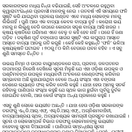
ସରକାରଙ୍କର ମଧ୍ୟ ଚିନ୍ତା ବଢିଯାଇଛି, ସେହି ଅଂଚଳରେ ରହୁଥିବା
କ୍ୱାରାଟାଂଇନ୍ରେ ପ୍ରବାସୀ ମାନଙ୍କୁ ନେଇ । ଗତବର୍ଷ ଏହି ସମୟରେ ଫନି
ସୃଷ୍ଟି କରି ଯାଇଥିବା ପ୍ରଳୟ ତାଣ୍ଡବ ଏବେ ମଧ୍ୟ ଲୋକଙ୍କ ମନରୁ
ଲିଭିନାହିଁ । ପୁଣି ଆଉ ଏକ ବାତ୍ୟା କେବଳ ବାତ୍ୟା ନୁହଁ । କରୋନା ଭୟ
ମନରୁ ନ ଲିଭୁଣୁ ବେଡି ଉପରେ କୋରଡା ସଦୃଶ ବାତ୍ୟା ଆସି ହାଜର ।
କ୍ଷୟ କ୍ଷତିରେ ପରିମାଣ ଏତେ ବେଳୁ ତ କହି ହେବ ନାହିଁ । ପରେ ହିଁ ଜଣା
ପଡ଼ିବ । ଦକ୍ଷିଣ ପୂର୍ବ ବଙ୍ଗୋପ ସାଗର ସୃଷ୍ଟି ଏଇ ଲଘୁଚାପ ଆସ୍ତେ
ଆସ୍ତେ ବାତ୍ୟା ଆଡକୁ ଗତି କରୁଛି । କେହି କେହି କହୁଛନ୍ତି ‘ଫନି’ ଭଳିଆ
କ୍ଷୟକ୍ଷତି ଘଟାଇବ । ୭୦ରୁ ୮୦ କିମି ବେଗରେ ପବନ ବହିବ । ଏ ସବୁ
ଶୁଣି ସମସ୍ତେ ଚିନ୍ତିତ ।
ଉଭୟ ନିମ୍ନ ଓ ଉପର ବାୟୁମଣ୍ଡଳରେ ଚାପ, ପ୍ରବାହ, ଜଳପତନର
ତାପମାତ୍ରା ନିରେଖି ଦେଖିଲେ ସୂଚନା ମିଳୁଛି ଯେ ଏହା ଓଡ଼ିଶା ଉପକୂଳ ଓ
ପଶ୍ଚିମବଙ୍ଗ ଉପକୂଳ ମଧ୍ୟବର୍ତୀ ଅଂଚଳରେ ଲେଣ୍ଡଫଲ୍ କରିବାର
ସମ୍ଭାବନା ଅଛି କୁହାଯାଉଥିବା ବେଳେ ଅନ୍ୟ ସଂସ୍ଥା ଏହା ବଙ୍ଗଳା
ଦେଶରେ ଲ୍ୟାଣ୍ଡ ଫଲ୍ କରିବ ବୋଲି କହୁଛି । ଯାହା ହେଉ ଆମକୁ ସତର୍କ
ରହିବାକୁ ପାଣିପାଗ ସଂସ୍ଥା କହୁଛି ଯେ ସ୍ଥଳ ଭାଗ ଛୁଇଁବା ପୂର୍ବରୁ ଦୁର୍ବଳ
ହୋଇଯିବ ବୋଲି, ଆଉ କେଉଁ ସଂସ୍ଥା ଅନ୍ୟ ପ୍ରକାରେ କହୁଛି ।
ଏସବୁ ଶୁଣି ଲୋକେ ଭୟଭୀତ ଅଛନ୍ତି । ଯାହା ହେଉ ଓଡ଼ିଶା ସରକାରଙ୍କ
ତରଫରୁ ଏନ୍.ଡି.ଆର୍.ଏଫ୍, ଏସ୍.ଡି.ଆର୍.ଏଫ୍., ଅଗ୍ନିଶମବାହିନୀ,
ବାତ୍ୟାଆଶ୍ରୟ ସ୍ଥଳ, ଅତ୍ୟାବଶ୍ୟକ ସାମଗ୍ରୀ ପ୍ରସ୍ତୁତ ରଖାଯାଇଛି ।
ସୂଚନା ଓ ଲୋକସମ୍ପର୍କ ବିଭାଗ ତରଫରୁ ଲୋକମାନଙ୍କୁ ଭୟଭୀତ
ନହେବାକୁ ସୂଚନା ଦିଆଯାଉଛି । ପାଣିପାଗ ସମ୍ବନ୍ଧୀୟ ସୂଚନା
ସମୟାନୁକ୍ରମେ ଜନସାଧାରଣଙ୍କୁ ଜଣାଇ ଦିଆଯାଇଛି । ମସô୍ୟଜୀବୀ