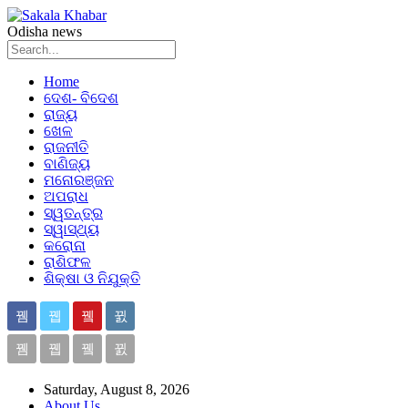
Odisha news
Home
ଦେଶ- ବିଦେଶ
ରାଜ୍ୟ
ଖେଳ
ରାଜନୀତି
ବାଣିଜ୍ୟ
ମନୋରଞ୍ଜନ
ଅପରାଧ
ସ୍ୱତନ୍ତ୍ର
ସ୍ୱାସ୍ଥ୍ୟ
କରୋନା
ରାଶିଫଳ
ଶିକ୍ଷା ଓ ନିଯୁକ୍ତି
Saturday, August 8, 2026
About Us