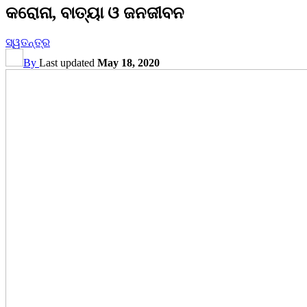
କରୋନା, ବାତ୍ୟା ଓ ଜନଜୀବନ
ସ୍ୱତନ୍ତ୍ର
By
Last updated
May 18, 2020