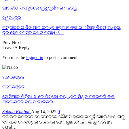
ଭାରତୀୟ ସଂସ୍କୃତିରେ ଗୁରୁ ପୁର୍ଣିମାର ମହତ୍ୱ
ସ୍ୱତନ୍ତ୍ର
ମଙ୍ଗଳବାର ଦିନ ପାଠ କରନ୍ତୁ ହନୁମାନ ଙ୍କ ର ଏହିସବୁ ଦିବ୍ୟ ମନ୍ତ୍ର,
ଦୂର ହେବ ସମସ୍ତ କଷ୍ଟ ବ୍ୟାଧି ଓ…
Prev
Next
Leave A Reply
You must be
logged in
to post a comment.
ମନୋରଞ୍ଜନ
ମନୋରଞ୍ଜନ
ସୋସିଆଲ ମିଡ଼ିଆ X ରେ ଡିସ୍କୋ ଡ୍ୟାନ୍ସର ମିଥୁନ ଚକ୍ରବର୍ତୀ ଙ୍କ
ଅଜବ-ଗଜବ ବୟାନ ଭାଇରଲ
Sakala Khabar
Aug 14, 2025
0
ବଲିଉଡ ଜଗତରେ ଯେତେବେଳେ କୌଣସି କଳାକାର ମୁହଁ ଖୋଲିଥାଏ, ତାକୁ
ସମସ୍ତେ ଚଳଚିତ୍ରର ଡାଇଲଗ ଭାବି ଶୁଣନ୍ତିନାହିଁ , କିନ୍ତୁ ବର୍ତମାନ
ଯେଉଁ…