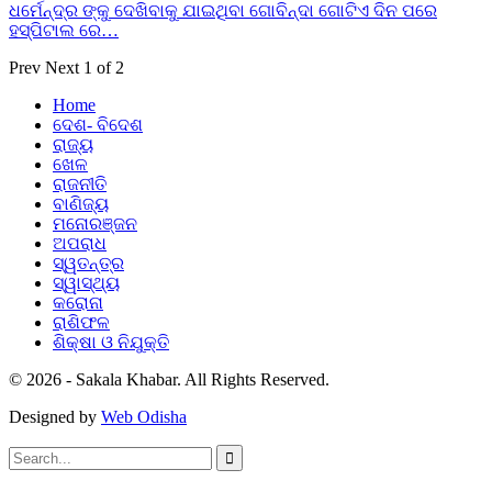
ଧର୍ମେନ୍ଦ୍ର ଙ୍କୁ ଦେଖିବାକୁ ଯାଇଥିବା ଗୋବିନ୍ଦା ଗୋଟିଏ ଦିନ ପରେ
ହସ୍ପିଟାଲ ରେ…
Prev
Next
1 of 2
Home
ଦେଶ- ବିଦେଶ
ରାଜ୍ୟ
ଖେଳ
ରାଜନୀତି
ବାଣିଜ୍ୟ
ମନୋରଞ୍ଜନ
ଅପରାଧ
ସ୍ୱତନ୍ତ୍ର
ସ୍ୱାସ୍ଥ୍ୟ
କରୋନା
ରାଶିଫଳ
ଶିକ୍ଷା ଓ ନିଯୁକ୍ତି
© 2026 - Sakala Khabar. All Rights Reserved.
Designed by
Web Odisha