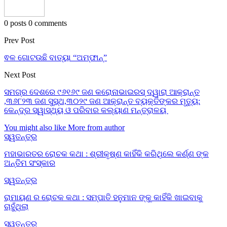
0 posts
0 comments
Prev Post
ଵଳ ଗୋଟଉଛି ବାତ୍ୟା “ଅମ୍ଫାନ୍”
Next Post
ସମଗ୍ର ଦେଶରେ ୯୬୧୬୯ ଜଣ କରୋନାଭାଇରସ୍ ଦ୍ୱାରା ଆକ୍ରାନ୍ତ
,୩୬୮୨୩ ଜଣ ସୁସ୍ଥ,୩୦୨୯ ଜଣ ଆକ୍ରାନ୍ତ ବ୍ୟକ୍ତିଙ୍କର ମୃତ୍ୟୁ:
କେନ୍ଦ୍ର ସ୍ୱାସ୍ଥ୍ୟ ଓ ପରିବାର କଲ୍ୟାଣ ମନ୍ତ୍ରାଳୟ
You might also like
More from author
ସ୍ୱତନ୍ତ୍ର
ମହାଭାରତର ରୋଚକ କଥା : ଶ୍ରୀକୃଷ୍ଣ କାହିଁକି କରିଥିଲେ କର୍ଣ୍ଣ ଙ୍କ
ଅନ୍ତିମ ସଂସ୍କାର
ସ୍ୱତନ୍ତ୍ର
ରାମାୟଣ ର ରୋଚକ କଥା : ସମ୍ପାତି ହନୁମାନ ଙ୍କୁ କାହିଁକି ଖାଇବାକୁ
ଚାହୁଁଥିଲା
ସ୍ୱତନ୍ତ୍ର