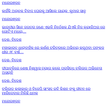
ମନୋରଞ୍ଜନ
କାହିଁକି ଅଚାନକ ବିବାଦ ଘେରକୁ ଆସିଲେ ଗାୟକ କୁମାର ସାନୁ
ମନୋରଞ୍ଜନ
ଭାରତୀୟ ସିନେ ଜଗତର ଜଣେ ଏଭଳି ନିର୍ଦେଶକ ଯିଏକି ନିଜ କ୍ୟାରିଅର ରେ
ଗୋଟିଏ ମଧ୍ୟ…
ଦେଶ- ବିଦେଶ
ମହାଭାରତ ଧାରାବାହିକ ରେ କର୍ଣ୍ଣ ଚରିତ୍ରରେ ଅଭିନୟ କରୁଥିବା ପଙ୍କଜ
ଧୀର ୬୮ ବର୍ଷ…
ଦେଶ- ବିଦେଶ
ଦୀପାବଳିରେ ଶେଷ ନିଶ୍ୱାସ ତ୍ୟାଗ କଲେ ପ୍ରସିଦ୍ଧ ବଲିଉଡ ଅଭିନେତା
ଅସରାନି
ଦେଶ- ବିଦେଶ
ବଲିଉଡ କଳାକାର ଓ ବିଜେପି ସାଂସଦ ରବି କିଶନ ଙ୍କୁ ଜୀବନ ରେ
ମାରିଦେବାର ମିଳିଛି ଧମକ
ମନୋରଞ୍ଜନ