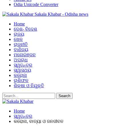
Odia Unicode Converter
Sakala Khabar - Odisha news
Home
ଦେଶ- ବିଦେଶ
ରାଜ୍ୟ
ଖେଳ
ରାଜନୀତି
ବାଣିଜ୍ୟ
ମନୋରଞ୍ଜନ
ଅପରାଧ
ସ୍ୱତନ୍ତ୍ର
ସ୍ୱାସ୍ଥ୍ୟ
କରୋନା
ରାଶିଫଳ
ଶିକ୍ଷା ଓ ନିଯୁକ୍ତି
Home
ସ୍ୱତନ୍ତ୍ର
କରୋନା, ବାତ୍ୟା ଓ ଜନଜୀବନ