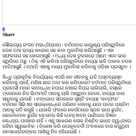
0
Share
ସୌଭାଗ୍ୟ ରଂଜନ ମହାନ୍ତି(ରାଜା) : ବର୍ତମାନର କାରୁଣ୍ୟ ପରିସ୍ଥିତିରେ
ଦେଶ ତଥା ରାଜ୍ୟ କରୋନା ସହ କଡା ମୁକାବିଲା କରିଆସୁଛି । ଏହା
ସଫଳତାର ସହ ହୋଇଆସୁଛି । ଅନ୍ୟ ଦେଶ ତୁଳନାରେ ଆମେ ଏବେ ଭଲ
ସ୍ଥିତିରେ ଅଛୁ । ଠିକ୍ ଏହି ଭଳିଆ ପରିସ୍ଥିତିରେ ବାତ୍ୟା ଭଳି ଅକାଳ ଚଡକ
ମାଡିଆସୁଛି । ତଥାପି ଏହାକୁ ମଧ୍ୟ ମୁକାବିଲା କରିବାକୁ ଓଡ଼ିଶା ପ୍ରସ୍ତୁତ ।
କିନ୍ତୁ ପ୍ରାକୃତିକ ବିପର୍ଯ୍ୟାୟ ଏପରି ଜନ ଜୀବନକୁ ଯଦି ଅସ୍ତବ୍ୟସ୍ତ
କରିବାକୁ ଚାହେଁ, ମଣିଷ ଛାର ଅବା କଣ କରିପାରେ? ବର୍ତମାନ ପରିସ୍ଥିତିରେ
ପ୍ରବାସୀ ମାନେ କାମଧନ୍ଦା ନପାଇ ନଖାଇ ନିପଇ ଚାଲିଚାଲି, ବସ୍ରେ
ଟ୍ରେନରେ ନିଜ ଭିଟାମାଟି ଆଡକୁ ଚାଲି ଆସୁଥିବା ବେଳେ, ବାତ୍ୟା ଦାଉ
ସାଧିବାକୁ ଯାଉଛି । ବଙ୍ଗୋପ ସାଗରରେ ସୃଷ୍ଟି ବାତ୍ୟା ‘କମ୍ଫାନ’
ବର୍ତମାନ ସିଭିଏର ସାଇକ୍ଲୋନ୍ରେ ପରିଣତ ହେବାକୁ ଯାଇ ଉତର ପଶ୍ଚିମ
ଆଡକୁ ଗତି କରୁଛି । ଯାହାରି ଫଳରେ କେଉଁଠାରେ ସ୍ଥଳ ଭାଗ ଛୁଇଁବ,
କେତେବେଳେ ଛୁଇଁବ ସେ ନେଇ କିଛି ଠୋସ୍ ଖବର ପାଣିପାଗ ବିଜ୍ଞାନ
କେନ୍ଦ୍ର, ପାଖରେ ନାହିଁ । ଏଣୁ ସାଧାରଣ ଲୋକ ନିଶ୍ଚିତ ଭାବେ ଦ୍ୱନ୍ଦରେ
ରହିବା ସ୍ୱାଭାବିକ । ବିଶେଷ କରି ଉପକୂଳବର୍ତୀ ଅଂଚଳରେ ବାସ କରୁଥିବା
ଜନସାଧାରରଙ୍କର ଆଖିରୁ ନିଦ ହଜିଯାଇଛି ।