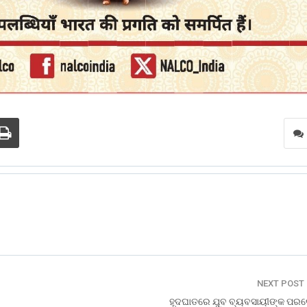
NEXT POST
ହୃଦଘାତରେ ଯୁବ ବ୍ୟବସାୟୀଙ୍କ ପର