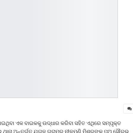
ଇଥିବା ଏକ ବାଇକକୁ ଉଦ୍ଧାର କରିବା ସହିତ ଏଥିରେ ସମ୍ପୃକ୍ତ
 ଥାନା ଅନ୍ତର୍ଗତ ଯୁଗଳ ଗ୍ରାମର ନୀଳମଣି ମିଶ୍ରଙ୍କ ପୁଅ ସୌରଭ