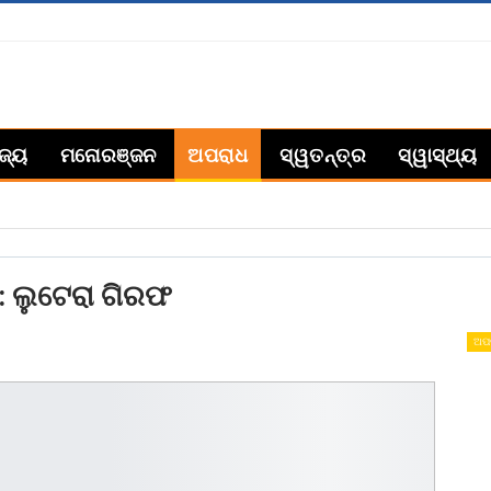
ିଜ୍ୟ
ମନୋରଞ୍ଜନ
ଅପରାଧ
ସ୍ୱତନ୍ତ୍ର
ସ୍ୱାସ୍ଥ୍ୟ
: ଲୁଟେରା ଗିରଫ
ଅପ