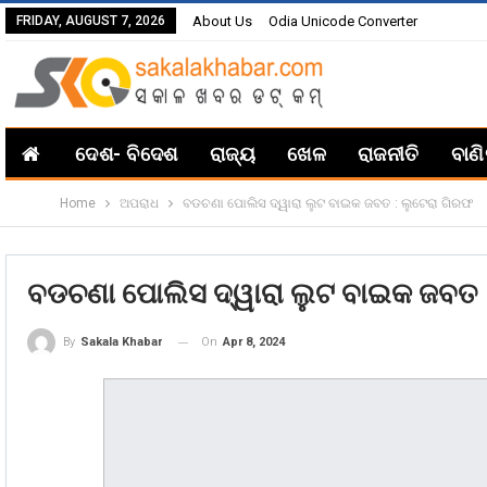
FRIDAY, AUGUST 7, 2026
About Us
Odia Unicode Converter
ଦେଶ- ବିଦେଶ
ରାଜ୍ୟ
ଖେଳ
ରାଜନୀତି
ବାଣ
Home
ଅପରାଧ
ବଡଚଣା ପୋଲିସ ଦ୍ୱାରା ଲୁଟ ବାଇକ ଜବତ : ଲୁଟେରା ଗିରଫ
ବଡଚଣା ପୋଲିସ ଦ୍ୱାରା ଲୁଟ ବାଇକ ଜବତ 
On
Apr 8, 2024
By
Sakala Khabar