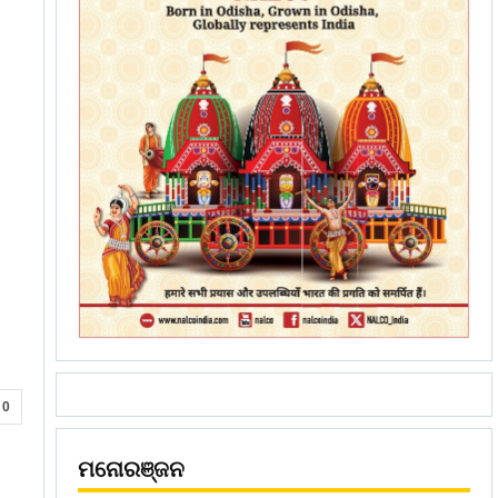
0
ମନୋରଞ୍ଜନ