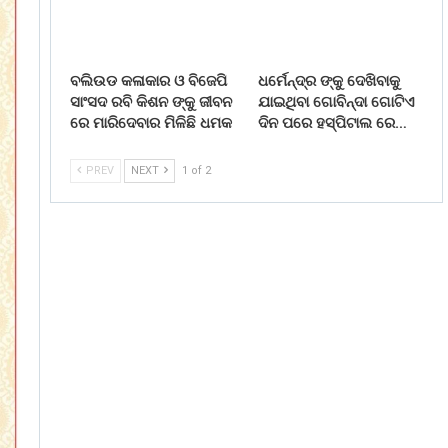
ବଲିଉଡ କଳାକାର ଓ ବିଜେପି
ଧର୍ମେନ୍ଦ୍ର ଙ୍କୁ ଦେଖିବାକୁ
ସାଂସଦ ରବି କିଶନ ଙ୍କୁ ଜୀବନ
ଯାଇଥିବା ଗୋବିନ୍ଦା ଗୋଟିଏ
ରେ ମାରିଦେବାର ମିଳିଛି ଧମକ
ଦିନ ପରେ ହସ୍ପିଟାଲ ରେ…
PREV
NEXT
1 of 2