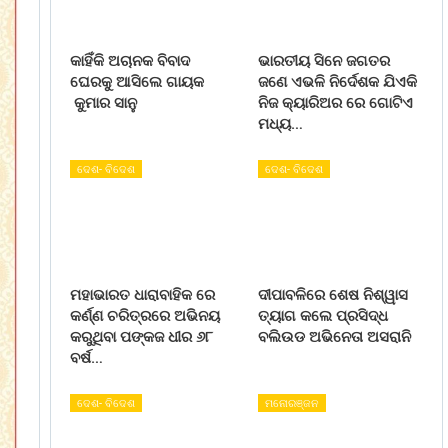
କାହିଁକି ଅଚାନକ ବିବାଦ
ଭାରତୀୟ ସିନେ ଜଗତର
ଘେରକୁ ଆସିଲେ ଗାୟକ
ଜଣେ ଏଭଳି ନିର୍ଦେଶକ ଯିଏକି
କୁମାର ସାନୁ
ନିଜ କ୍ୟାରିଅର ରେ ଗୋଟିଏ
ମଧ୍ୟ…
ଦେଶ- ବିଦେଶ
ଦେଶ- ବିଦେଶ
ମହାଭାରତ ଧାରାବାହିକ ରେ
ଦୀପାବଳିରେ ଶେଷ ନିଶ୍ୱାସ
କର୍ଣ୍ଣ ଚରିତ୍ରରେ ଅଭିନୟ
ତ୍ୟାଗ କଲେ ପ୍ରସିଦ୍ଧ
କରୁଥିବା ପଙ୍କଜ ଧୀର ୬୮
ବଲିଉଡ ଅଭିନେତା ଅସରାନି
ବର୍ଷ…
ଦେଶ- ବିଦେଶ
ମନୋରଞ୍ଜନ