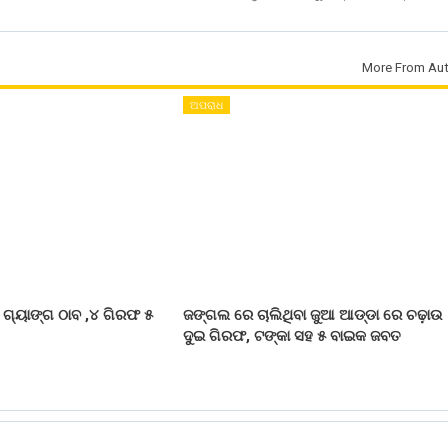
More From Aut
ଅପରାଧ
ଗ୍ୟାଙ୍ଗ ଠାବ ,୪ ଗିରଫ ୫
ଜଙ୍ଗଲ ରେ ଚାଲିଥିବା ଜୁଆ ଆଡ୍ଡା ରେ ଚଢ଼ାଉ 
ଦୁଇ ଗିରଫ, ଟଙ୍କା ସହ ୫ ବାଇକ ଜବତ