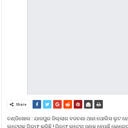
Share
ଚଣ୍ଡିଖୋଲ : ଯାଜପୁର ଜିଲ୍ଲାର ବଡଚଣା ଥାନା ପୋଲିସ ଲୁଟ ହୋ
ଲୁଟେରାକୁ ଗିରଫ କରିଛି ! ଗିରଫ ଲୁଟେରା ଜଣକ ହେଉଛି କୋରେଇ