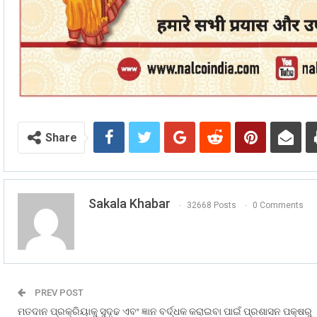
Share
Sakala Khabar
32668 Posts
0 Comments
PREV POST
ମତଦାନ ପ୍ରକ୍ରିୟାକୁ ସୁଦୃଢ ଏବଂ ଜ୍ଞାନ ବର୍ଦ୍ଧକ କରାଇବା ପାଇଁ ପ୍ରଶାସନ ପକ୍ଷରୁ