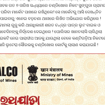
ମୁତାବକ ଗତ ୭ ତାରିଖ ସନ୍ଧ୍ୟାରେ ଚଣ୍ଡିଖୋଲ ନିକଟ ସୁଙ୍ଗୁଡା ଗ୍ରାମ
ିବା ମାର୍କେଟ ପାଖରେ ରଖିଥିଲେ! ସେ ମାର୍କେଟରୁ ଆସି ଦେଖନ୍ତିତ
ନପାଇବାରୁ ଏନେଇ ବଡ଼ଚଣା ଥାନାରେ ଲିଖିତ ଅଭିଯୋଗ କରିଥିଲେ !
ା ରୁଜୁ କରି ଥାନାଧିକାରୀ ଶରତ ଚନ୍ଦ୍ର ପାତ୍ର ଲୁଟ ବାଇକ ଓ
ବେଦିନଙ୍କୁ ନିର୍ଦ୍ଦେଶ ଦେଇଥିଲେ ! ପୋଲିସର ଖାନତଲାସି ଚାଲିଥିଲା
କଟି ନେଇ ପାରାଦୀପ ଆଡକୁ ଯାଉଥିଲା ବେଳେ କଣ୍ଟିଗଡ଼ିଆ ନିକଟର
 ଆଜି ଲୁଟେରା ସୌରଭକୁ ଚଣ୍ଡିଖୋଲ କୋର୍ଟକୁ ଚାଲାଣ କରାଯାଇଛି !