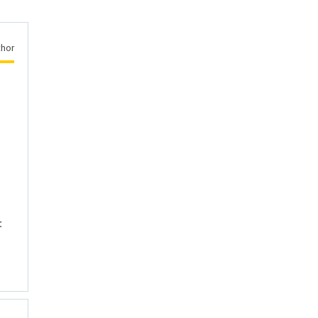
hor
: