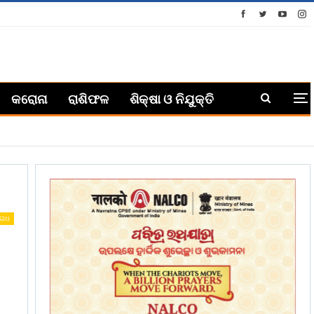
କରୋନା
ରାଶିଫଳ
ଶିକ୍ଷା ଓ ନିଯୁକ୍ତି
ରାଧ