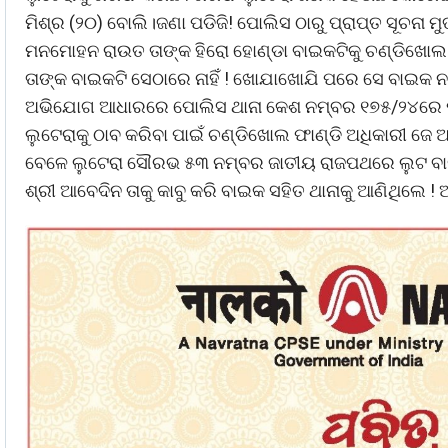
ମିଶ୍ର (୨୦) ବୋଲି।ଜଣା ପଡିଜି! ପୋଲିସ ଠାରୁ ପ୍ରାପ୍ତ ସୂଚନା 
ମନମୋହନ ରାଉତ ତାଙ୍କ ହିରୋ ହୋଣ୍ଡା ବାଇକଟିକୁ ଚଣ୍ଡିଖୋଲ ପର
ତାଙ୍କ ବାଇକଟି ସେଠାରେ ନାହିଁ ! ଖୋଯାଖୋଯି ପରେ ସେ ବାଇକ 
ଅଭିଯୋଗ ଆଧାରରେ ପୋଲିସ ଥାନା କେଶ ନମ୍ବର ୧୭୫/୨୪ରେ ମାମଲ
ଲୁଟେରାକୁ ଠାବ କରିବା ପାଇଁ ଚଣ୍ଡିଖୋଲ ଫାଣ୍ଡି ଅଧିକାରୀ ଜେ ଆ
ବେଳେ ଲୁଟେରା ସୌରଭ ୫୩ ନମ୍ବର ଜାତୀୟ ରାଜପଥରେ ଲୁଟ ବାଇ
ଶ୍ରୀ ଆବେଦିନ ତାକୁ କାବୁ କରି ବାଇକ ସହିତ ଥାନାକୁ ଆଣିଥିଲେ !