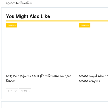
କୁଇଜ ପ୍ରତିଯୋଗିତା
You Might Also Like
ଅପରାଧ
ଅପରାଧ
ଜଙ୍ଗଲ ରାସ୍ତାରେ ଡକାୟତି ଅଭିଯୋଗ ରେ ଦୁଇ
ବାଇକ ଚୋରୀ ରାକେଟ 
ଗିରଫ
ବାଇକ ଉଦ୍ଧାର
PREV
NEXT