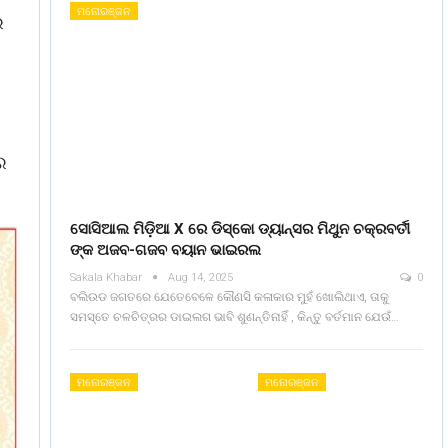
ମନୋରଞ୍ଜନ
ର
େ
ସୋସିଆଲ ମିଡ଼ିଆ X ରେ ଡିସ୍କୋ ଡ୍ୟାନ୍ସର ମିଥୁନ ଚକ୍ରବର୍ତୀ
ଙ୍କ ଅଜବ-ଗଜବ ବୟାନ ଭାଇରଲ
Sakala Khabar
Aug 14, 2025
0
ବଲିଉଡ ଜଗତରେ ଯେତେବେଳେ କୌଣସି କଳାକାର ମୁହଁ ଖୋଲିଥାଏ, ତାକୁ
ସମସ୍ତେ ଚଳଚିତ୍ରର ଡାଇଲଗ ଭାବି ଶୁଣନ୍ତିନାହିଁ , କିନ୍ତୁ ବର୍ତମାନ ଯେଉଁ…
ମନୋରଞ୍ଜନ
ମନୋରଞ୍ଜନ