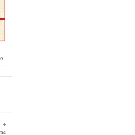
0
ଲୋକ