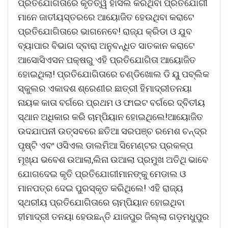
ପ୍ରତିଯୋଗିତାରେ କୃତିତ୍ୱ ହାସଲ କରିଥିବା ପ୍ରତିଯୋଗୀ
ମାନେ ଜାତୀୟସ୍ତରରେ ଆୟୋଜିତ ହେଉଥିବା କରାଟେ
ପ୍ରତିଯୋଗିତାରେ ଭାଗନେବେ! ରାଜ୍ଯ କ୍ରିଡା ଓ ଯୁବ
ବ୍ୟାପାର ବିଭାଗ ଦ୍ବାରା ଅନୁବନ୍ଧିତ ସାତକାନ କରାଟେ
ଆସୋସିଏସନ ପକ୍ଷରୁ ଏହି ପ୍ରତିଯୋଗିତା ଆୟୋଜିତ
ହୋଇଥିଲା! ପ୍ରତିଯୋଗିତାରେ ଚଣ୍ଡିଖୋଲ ଡି ୟୁ ପବ୍ଲିକ
ସ୍କୁଲର ଏକାଦଶ ଶ୍ରେଣୀର ଛାତ୍ରୀ ହିମାଦ୍ରୀତନୟା
ନାୟକ କାତା ବର୍ଗରେ ପ୍ରଥମ ଓ ଫାଇଟ ବର୍ଗରେ ଦ୍ବିତୀୟ
ସ୍ଥାନ ଅଧିକାର କରି ଚାମ୍ପିୟାନ ହୋଇଥିଲେ!ଆୟୋଜିତ
ଉଦଯାପନୀ ଉତ୍ସବରେ ଛତିଆ ସରପଞ୍ଚ ରମେଶ ଚନ୍ଦ୍ର
ପୃଷ୍ଟି ଏବଂ ଓସିଏଲ ଡାଲମିଆ ସିମେଣ୍ଟର ପ୍ରକଳ୍ପ
ମୂଖ୍ଯ ଭବେଶ ଉଆଲା,ଲିନା ଉଆଲା ପ୍ରମୁଖ ଅତିଥି ଭାବେ
ଯୋଗଦେଇ କୃତି ପ୍ରତିଯୋଗୀମାନଙ୍କୁ ମେଡାଲ ଓ
ମାନପତ୍ର ଦେଇ ପୁରସ୍କୃତ କରିଥିଲେ! ଏହି ରାଜ୍ୟ
ସ୍ଥରୀୟ ପ୍ରତିଯୋଗିତାରେ ଚାମ୍ପିୟାନ ହୋଇଥିବା
ହୀମାଦ୍ରୀ ତନୟା ହେଉଛନ୍ତି ଯାଜପୁର ଜିଲ୍ଲା ଗଡ଼ମଧୁପୁର