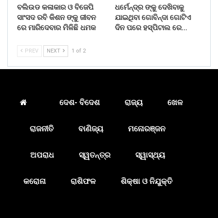
ବଲିଉଡ କଳାକାର ଓ ବିଜେପି
ଧର୍ମେନ୍ଦ୍ର ଙ୍କୁ ଦେଖିବାକୁ
ସାଂସଦ ରବି କିଶନ ଙ୍କୁ ଜୀବନ
ଯାଇଥିବା ଗୋବିନ୍ଦା ଗୋଟିଏ
ରେ ମାରିଦେବାର ମିଳିଛି ଧମକ
ଦିନ ପରେ ହସ୍ପିଟାଲ ରେ…
PREV
NEXT
1 of 2
ଦେଶ- ବିଦେଶ
ରାଜ୍ୟ
ଖେଳ
ରାଜନୀତି
ବାଣିଜ୍ୟ
ମନୋରଞ୍ଜନ
ଅପରାଧ
ସ୍ୱତନ୍ତ୍ର
ସ୍ୱାସ୍ଥ୍ୟ
କରୋନା
ରାଶିଫଳ
ଶିକ୍ଷା ଓ ନିଯୁକ୍ତି