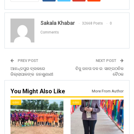
Sakala Khabar
32668 Posts
0
Comments
PREV POST
NEXT POST
ଆନନ୍ଦପୁର ବ୍ଲକରେ
ବିଜୁ ଜନତା ଦଳ ର ସାଙ୍ଗଠନିକ
ଜିଲ୍ଲାପାଳଙ୍କ ଜନଶୁଣାଣୀ
ବୈଠକ
You Might Also Like
More From Author
ଖେଳ
ଖେଳ