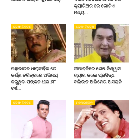
କ୍ୟାରିଅର ରେ ଗୋଟିଏ
ମଧ୍ୟ…
ଦେଶ- ବିଦେଶ
ଦେଶ- ବିଦେଶ
ମହାଭାରତ ଧାରାବାହିକ ରେ
ଦୀପାବଳିରେ ଶେଷ ନିଶ୍ୱାସ
କର୍ଣ୍ଣ ଚରିତ୍ରରେ ଅଭିନୟ
ତ୍ୟାଗ କଲେ ପ୍ରସିଦ୍ଧ
କରୁଥିବା ପଙ୍କଜ ଧୀର ୬୮
ବଲିଉଡ ଅଭିନେତା ଅସରାନି
ବର୍ଷ…
ଦେଶ- ବିଦେଶ
ମନୋରଞ୍ଜନ