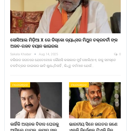
ସୋସିଆଲ ମିଡ଼ିଆ X ରେ ଡିସ୍କୋ ଡ୍ୟାନ୍ସର ମିଥୁନ ଚକ୍ରବର୍ତୀ ଙ୍କ
ଅଜବ-ଗଜବ ବୟାନ ଭାଇରଲ
Sakala Khabar
Aug 14, 2025
0
ବଲିଉଡ ଜଗତରେ ଯେତେବେଳେ କୌଣସି କଳାକାର ମୁହଁ ଖୋଲିଥାଏ, ତାକୁ ସମସ୍ତେ
ଚଳଚିତ୍ରର ଡାଇଲଗ ଭାବି ଶୁଣନ୍ତିନାହିଁ , କିନ୍ତୁ ବର୍ତମାନ ଯେଉଁ…
ମନୋରଞ୍ଜନ
ମନୋରଞ୍ଜନ
କାହିଁକି ଅଚାନକ ବିବାଦ ଘେରକୁ
ଭାରତୀୟ ସିନେ ଜଗତର ଜଣେ
ଆସିଲେ ଗାୟକ କୁମାର ସାନୁ
ଏଭଳି ନିର୍ଦେଶକ ଯିଏକି ନିଜ