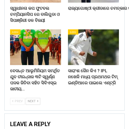
ସ୍ୱାଧୀନତା କପ ଫୁଟବଲ
ରାଜ୍ୟଗୋଷ୍ଠୀ କ୍ରୀଡାରେ ଚମତ୍କାର ପ
ଚମ୍ପିୟାନସିପ ରେ ବାଲିଗୁଡା ଓ
ସିପାଞ୍ଜିରୀ ଦଳ ବିଜୟୀ
ଖେଳ
ଖେଳ
ବେଦାନ୍ତ ଆଲୁମିନିୟମ ସମର୍ଥିତ
ସାରାଂଶ ଜୈନ କିଏ ? IPL
ଯୁବ ତୀରନ୍ଦାଜ ୩ଟି ସ୍ୱର୍ଣ୍ଣ
ନଖେଳି ମଧ୍ୟ ପ୍ରଥମଥର ଟିମ୍
ପଦକ ଜିତିବା ସହିତ ସିବିଏସ୍ଇ
ଇଣ୍ଡିଆରେ ପାଇଲେ ଏଣ୍ଟ୍ରି
ଜାତୀୟ…
PREV
NEXT
LEAVE A REPLY