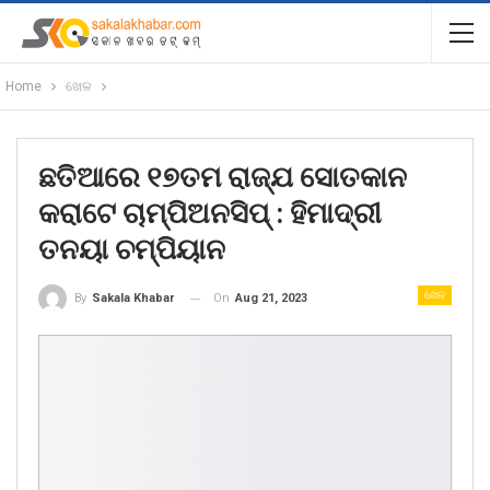
Home
ଖେଳ
ଛତିଆରେ ୧୭ତମ ରାଜ୍ଯ ସୋତକାନ
କରାଟେ ଚାମ୍ପିଅନସିପ୍ : ହିମାଦ୍ରୀ
ତନୟା ଚମ୍ପିୟାନ
ଖେଳ
On
Aug 21, 2023
By
Sakala Khabar