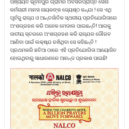
ପଞ୍ଚାୟତ ଭୂବନପୁର ଗ୍ରାମର ଅବସରପ୍ରାପ୍ତ ସେନା
କର୍ମଚାରୀ ମାନସ ନାୟକଙ୍କ ଜ୍ୟେଷ୍ଠ କନ୍ଯା ! ସେ ଏଥି
ପୂର୍ବରୁ ରାଜ୍ଯ ଓ ଆନ୍ତର୍ଜାତିକ ସ୍ଥରୀୟ ପ୍ରତିଯୋଗିତାରେ
ଅଂଶଗ୍ରହଣ କରି ଅନେକ ମେଡାଲ ପାଇଛନ୍ତି! ଆଗକୁ
ଜାତୀୟ ସ୍ତରରେ ଅଂଶଗ୍ରହଣ କରି ରାଜ୍ଯର ଗୌରବ
ଆଣିବା ପାଇଁ ଲକ୍ଷ୍ଯ ରଖିଥିବା ସେ କହିଛନ୍ତି !
ପ୍ରଥମକରି ଛତିଆ ଠାରେ ଏହି ପ୍ରତିଯୋଗିତା ଆୟୋଜିତ
ହୋଇଥିବାରୁ ସାଧାରଣରେ ଆନନ୍ଦ ପ୍ରକାଶ ପାଇଛି!