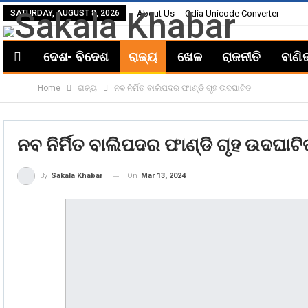
SATURDAY, AUGUST 8, 2026
About Us
Odia Unicode Converter
ଦେଶ- ବିଦେଶ
ରାଜ୍ୟ
ଖେଳ
ରାଜନୀତି
ବାଣି
Home
ରାଜ୍ୟ
ନବ ନିର୍ମିତ ବାଲିପଦର ଫାଣ୍ଡି ଗୃହ ଉଦଘାଟିତ
ନବ ନିର୍ମିତ ବାଲିପଦର ଫାଣ୍ଡି ଗୃହ ଉଦଘାଟ
On
Mar 13, 2024
By
Sakala Khabar