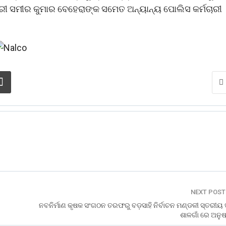
ିକାରୀ ସମୀର କୁମାର ବେହେରାଙ୍କ ସମେତ ଅନ୍ୟାନ୍ୟ ପୋଲିସ କର୍ମଚାରୀ
NEXT POS
ନବନିର୍ମାଣ କୃଷକ ସଂଗଠନ ତରଫରୁ ବଡ଼ସାହି ନିର୍ବାଚନ ମଣ୍ଡଳୀ ସ୍ତରୀୟ
ଶାଳଗାଁ ରେ ଅନୁଷ