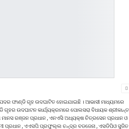
ତ ବାଲିପଦର ଫାଣ୍ଡି ଗୃହ ଉଦଘାଟିତ ହୋଇଯାଇଛି । ଆଭାସୀ ମାଧ୍ୟମରେ
୍ଡି ଗୃହର ଉଦଘାଟନ କାର୍ଯ୍ୟକ୍ରମରେ ପୋଲସରା ବିଧାୟକ ଶ୍ରୀକାନ୍ତ
କ୍ଷ ମାନସ ରଞ୍ଜନ ପ୍ରଧାନ , ଏନଏସି ଅଧ୍ୟକ୍ଷ ଚିତ୍ରସେନ ପ୍ରଧାନ ଓ
ୀ ପ୍ରଧାନ , ଏଏସପି ପ୍ରଫୁଲ୍ଲ ଚନ୍ଦ୍ର ବଡଜେନା , ଏସଡିପିଓ ସୁଜିତ