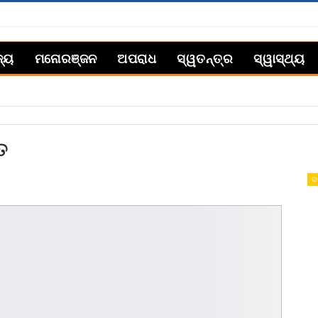
ଜ୍ୟ
ମନୋରଞ୍ଜନ
ଅପରାଧ
ସ୍ୱତନ୍ତ୍ର
ସ୍ୱାସ୍ଥ୍ୟ
ିତ
ରା