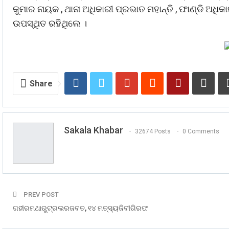
କୁମାର ନାୟକ , ଥାନା ଅଧିକାରୀ ପ୍ରଭାତ ମହାନ୍ତି , ଫାଣ୍ଡି ଅଧ
ଉପସ୍ଥିତ ରହିଥିଲେ ।
Share
Sakala Khabar
32674 Posts
0 Comments
PREV POST
ଗହୀରମଥାରୁଟ୍ରଲରଜବତ, ୧୪ ମତ୍ସ୍ୟଜିବୀଗିରଫ