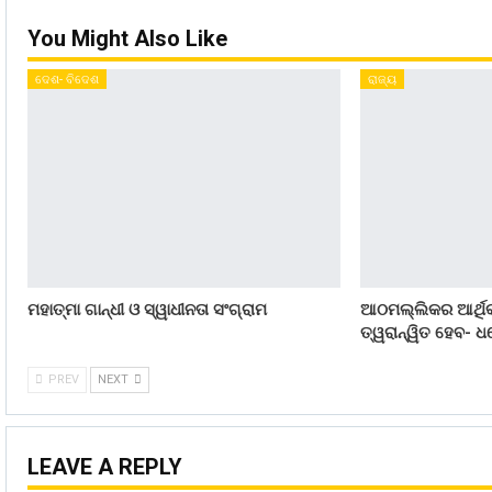
You Might Also Like
ଦେଶ- ବିଦେଶ
ରାଜ୍ୟ
ମହାତ୍ମା ଗାନ୍ଧୀ ଓ ସ୍ୱାଧୀନତା ସଂଗ୍ରାମ
ଆଠମଲ୍ଲିକର ଆର୍ଥିକ
ତ୍ୱରାନ୍ୱିତ ହେବ- ଧର
PREV
NEXT
LEAVE A REPLY