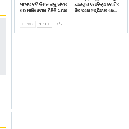
ସାଂସଦ ରବି କିଶନ ଙ୍କୁ ଜୀବନ
ଯାଇଥିବା ଗୋବିନ୍ଦା ଗୋଟିଏ
ରେ ମାରିଦେବାର ମିଳିଛି ଧମକ
ଦିନ ପରେ ହସ୍ପିଟାଲ ରେ…
PREV
NEXT
1 of 2