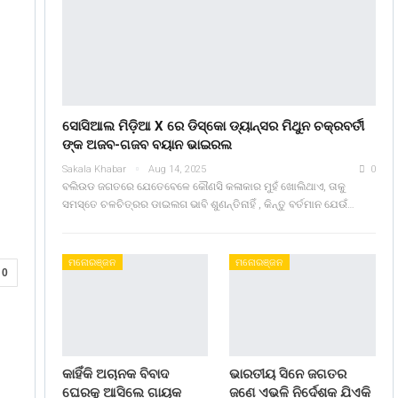
ସୋସିଆଲ ମିଡ଼ିଆ X ରେ ଡିସ୍କୋ ଡ୍ୟାନ୍ସର ମିଥୁନ ଚକ୍ରବର୍ତୀ
ଙ୍କ ଅଜବ-ଗଜବ ବୟାନ ଭାଇରଲ
Sakala Khabar
Aug 14, 2025
0
ବଲିଉଡ ଜଗତରେ ଯେତେବେଳେ କୌଣସି କଳାକାର ମୁହଁ ଖୋଲିଥାଏ, ତାକୁ
ସମସ୍ତେ ଚଳଚିତ୍ରର ଡାଇଲଗ ଭାବି ଶୁଣନ୍ତିନାହିଁ , କିନ୍ତୁ ବର୍ତମାନ ଯେଉଁ…
ମନୋରଞ୍ଜନ
ମନୋରଞ୍ଜନ
0
କାହିଁକି ଅଚାନକ ବିବାଦ
ଭାରତୀୟ ସିନେ ଜଗତର
ଘେରକୁ ଆସିଲେ ଗାୟକ
ଜଣେ ଏଭଳି ନିର୍ଦେଶକ ଯିଏକି