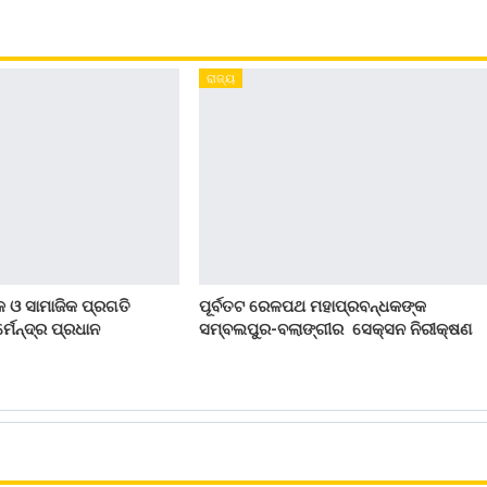
ରାଜ୍ୟ
 ଓ ସାମାଜିକ ପ୍ରଗତି
ପୂର୍ବତଟ ରେଳପଥ ମହାପ୍ରବନ୍ଧକଙ୍କ
୍ମେନ୍ଦ୍ର ପ୍ରଧାନ
ସମ୍ବଲପୁର-ବଲାଙ୍ଗୀର ସେକ୍ସନ ନିରୀକ୍ଷଣ