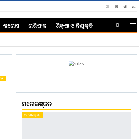
କରୋନା
ରାଶିଫଳ
ଶିକ୍ଷା ଓ ନିଯୁକ୍ତି
ଜ୍ୟ
ମନୋରଞ୍ଜନ
ମନୋରଞ୍ଜନ