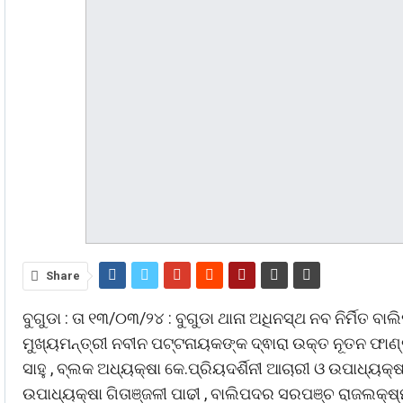
Share
ବୁଗୁଡା : ତା ୧୩/୦୩/୨୪ : ବୁଗୁଡା ଥାନା ଅଧିନସ୍ଥ ନବ ନିର୍ମି
ମୁଖ୍ୟମନ୍ତ୍ରୀ ନବୀନ ପଟ୍ଟନାୟକଙ୍କ ଦ୍ଵାରା ଉକ୍ତ ନୂତନ ଫାଣ
ସାହୁ , ବ୍ଲକ ଅଧ୍ୟକ୍ଷା କେ.ପ୍ରିୟଦର୍ଶିନୀ ଆଚାରୀ ଓ ଉପାଧ୍ୟ
ଉପାଧ୍ୟକ୍ଷା ଗିତାଞ୍ଜଳୀ ପାଢୀ , ବାଲିପଦର ସରପଞ୍ଚ ରାଜଲକ୍ଷ୍ମ