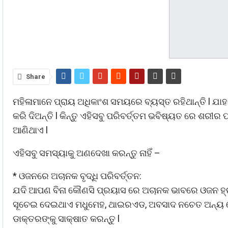
Share
ମହିଳାମାନେ ପ୍ରାୟ ଅଧିକାଂଶ ସମୟରେ ବ୍ୟସ୍ତ ରହିଥାନ୍ତି l ଯାହ
କରି ଦିଅନ୍ତି l କିନ୍ତୁ ଏହିସବୁ ପରିବର୍ତ୍ତମ ଭବିଷ୍ୟତ ରେ ଶରୀ
ଆଣିଥାଏ l
ଏହିସବୁ ସମସ୍ୟାକୁ ଅଣଦେଖା କରନ୍ତୁ ନାହିଁ –
* ଓଜନରେ ଅଚାନକ ବୃଦ୍ଧି ପରିବର୍ତ୍ତନ:
ଯଦି ଆପଣ ବିନା କୌଣସି ପ୍ରୟାସ ରେ ଅଚାନକ ଭାବରେ ଓଜନ ହ୍ରାସ କ
ସୂଚେଇ ଦେଇଥାଏ ମଧୁମେହ, ଥାଇରଏଡ, ଅବସାଦ ନଚେତ ଅନ୍ୟ ମ
ଡାକ୍ତରଙ୍କୁ ସାକ୍ଷାତ କରନ୍ତୁ l