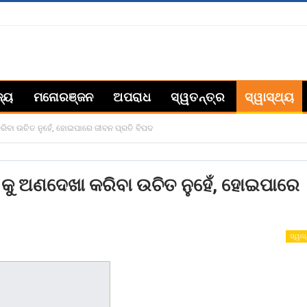
ଜ୍ୟ
ମନୋରଞ୍ଜନ
ଅପରାଧ
ସ୍ୱତନ୍ତ୍ର
ସ୍ୱାସ୍ଥ୍ୟ
ରିବା ଉଚିତ ନୁହେଁ, ହୋଇପାରେ ଜୀବନ ପ୍ରତି ବିପଦ
ନ କୁ ଅଣଦେଖା କରିବା ଉଚିତ ନୁହେଁ, ହୋଇପାରେ
ସ୍ୱାସ