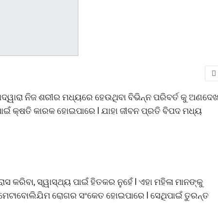
ାଦ୍ୱାରା ନିଜ ଶରୀର ମଧ୍ୟରେ ହେଉଥିବା ବିଭିନ୍ନ ପରିବର୍ତ କୁ ଅଣଦେଖ
ର ପାଇଁ କ୍ଷତି କାରକ ହୋଇପାରେ l ଯାହା ଜୀବନ ପ୍ରତି ବିପଦ ମଧ୍ୟ
ରିବା, ସ୍ୱାସ୍ଥ୍ୟ ପାଇଁ ହିତକର ନୁହେଁ l ଏହା ମହିଳା ମାନଙ୍କୁ
େଟାବୋଲିଯିମ ରୋଗର ସଂକେତ ହୋଇପାରେ l ସେଥିପାଇଁ ତୁରନ୍ତ