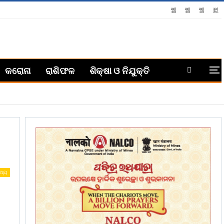
କରୋନା
ରାଶିଫଳ
ଶିକ୍ଷା ଓ ନିଯୁକ୍ତି
୍ଥ୍ୟ