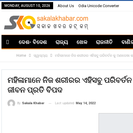
MONDAY, AUGUST 10, 2026
About Us
Odia Unicode Converter
ଦେଶ- ବିଦେଶ
ରାଜ୍ୟ
ଖେଳ
ରାଜନୀତି
ବାଣି
Home
ସ୍ୱାସ୍ଥ୍ୟ
ମହିଳାମାନେ ନିଜ ଶରୀରର ଏହିସବୁ ପରିବର୍ତନ କୁ ଅଣଦେଖା କ
ମହିଳାମାନେ ନିଜ ଶରୀରର ଏହିସବୁ ପରିବର୍ତ
ଜୀବନ ପ୍ରତି ବିପଦ
Last updated
May 14, 2022
By
Sakala Khabar