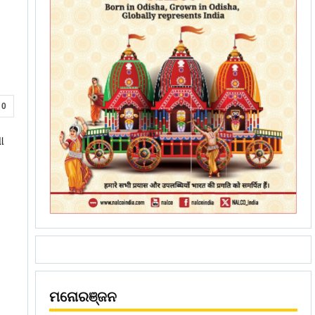
0
ା
ମନୋରଞ୍ଜନ