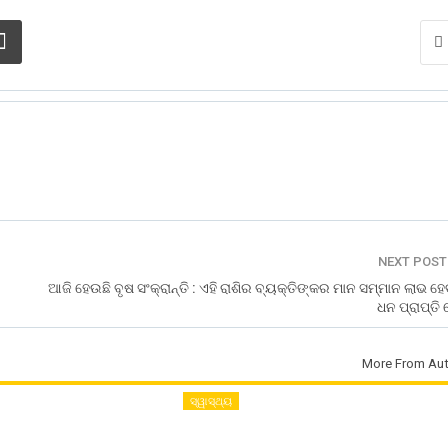
NEXT POS
ଆଜି ହେଉଛି ବୃଷ ସଂକ୍ରାନ୍ତି : ଏହି ରାଶିର ବ୍ୟକ୍ତିଙ୍କର ମାନ ସମ୍ମାନ ଲାଭ ହ
ଧନ ପ୍ରାପ୍ତି
More From Aut
ସ୍ୱାସ୍ଥ୍ୟ