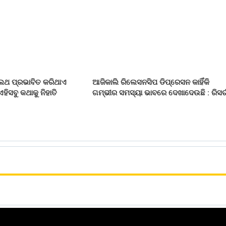
ଲଥ ପ୍ରଭାବିତ କରିଥାଏ
ଆଜିକାଲି ରିଲେସନସିପ ଡିପ୍ରେସନ କାହିଁକି
 ଏହିସବୁ କଥାକୁ ନିହାତି
ଗମ୍ଭୀର ସମସ୍ୟା ଭାବରେ ଦେଖାଦେଉଛି : ରିସର୍ଚ