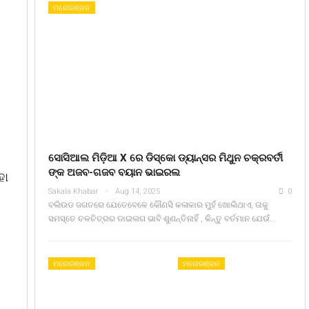
ମନୋରଞ୍ଜନ
ସୋସିଆଲ ମିଡ଼ିଆ X ରେ ଡିସ୍କୋ ଡ୍ୟାନ୍ସର ମିଥୁନ ଚକ୍ରବର୍ତୀ
ଙ୍କ ଅଜବ-ଗଜବ ବୟାନ ଭାଇରଲ
ହା
Sakala Khabar
Aug 14, 2025
0
ବଲିଉଡ ଜଗତରେ ଯେତେବେଳେ କୌଣସି କଳାକାର ମୁହଁ ଖୋଲିଥାଏ, ତାକୁ
ସମସ୍ତେ ଚଳଚିତ୍ରର ଡାଇଲଗ ଭାବି ଶୁଣନ୍ତିନାହିଁ , କିନ୍ତୁ ବର୍ତମାନ ଯେଉଁ…
ମନୋରଞ୍ଜନ
ମନୋରଞ୍ଜନ