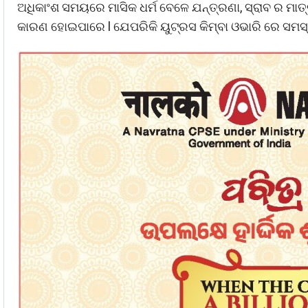
ଅଧିକାଂଶ ସମୟରେ ମାସିକ ଧର୍ମ ବେଳେ ଯନ୍ତ୍ରଣା, ସ୍ରାବ ର ମାତ୍
କାରଣ ହୋଇପାରେ l ଯେପରିକି ୟୁଟ୍ରସ କିମ୍ବା ଓଭାରି ରେ ସମସ