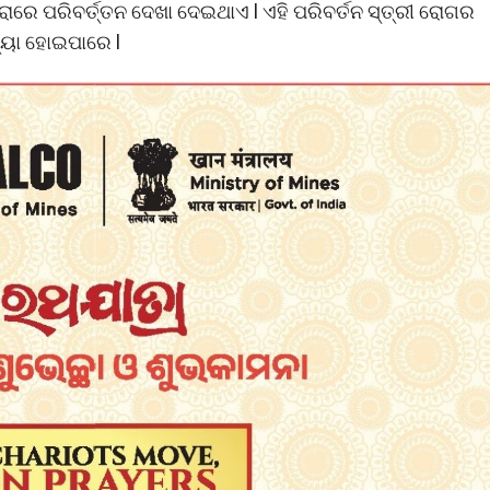
ରାରେ ପରିବର୍ତ୍ତନ ଦେଖା ଦେଇଥାଏ l ଏହି ପରିବର୍ତନ ସ୍ତ୍ରୀ ରୋଗର
୍ୟା ହୋଇପାରେ l