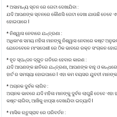
* ଅସାମାନ୍ୟ ସ୍ତନ ରେ ଗେଟା ଦେଖାଯିବା :
ଯଦି ଆପଣଙ୍କ ସ୍ତନରେ କୌଣସି ଗେଟା ଦେଖା ଯାଉଛି ତେବେ ଏହାକ
ହୋଇପାରେ l
* ନିଶ୍ୱାସ ନେବାରେ ଯନ୍ତ୍ରଣା :
ଅଧିକାଂଶ ସମୟ ମହିଳା ମାନଙ୍କୁ ନିଶ୍ୱାସ ନେବାରେ କଷ୍ଟ ଅନ
ଯେତେବେଳେ ମାଂସପେଶୀ ରେ ଠିକ ଭାବରେ ରକ୍ତ ସଂଚାଳନ ହୋଇ ନଥ
* ହୃତ ସ୍ପନ୍ଦନ ଦ୍ରୁତ ଗତିରେ ହେବାର କାରଣ :
ଯଦି ଆପଣଙ୍କ ଛାତିରେ ଯନ୍ତ୍ରଣା, ଆପଣଙ୍କ ବାହୁ ଓ କାନ୍ଧର
ହାର୍ଟ ର ସମସ୍ୟା ହୋଇପାରେ l ଏହା କମ ବୟସର ଯୁବତୀ ମାନଙ୍କ
* ଅଚାନକ ଦୁର୍ବଳ ଲାଗିବ :
ଅଚାନକ ଭାବରେ ଯଦି ମହିଳା ମାନଙ୍କୁ ଦୁର୍ବଳ ଲାଗୁଛି ତେବେ ଏହା 
କଷ୍ଟ ଲାଗିବା, ଆଖିକୁ ଝାପ୍ସା ଦେଖାଯିବା ଇତ୍ୟାଦି l
* ମାସିକ ଋତୁସ୍ରାବ ରେ ପରିବର୍ତନ :