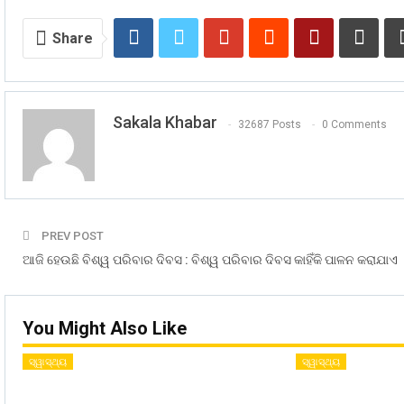
Share
Sakala Khabar
32687 Posts
0 Comments
PREV POST
ଆଜି ହେଉଛି ବିଶ୍ୱ ପରିବାର ଦିବସ : ବିଶ୍ୱ ପରିବାର ଦିବସ କାହିଁକି ପାଳନ କରାଯାଏ
You Might Also Like
ସ୍ୱାସ୍ଥ୍ୟ
ସ୍ୱାସ୍ଥ୍ୟ