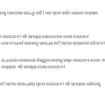
ୁ ଅଣଦେଖା କରନ୍ତୁ ନାହିଁ l ଏହା ସ୍ତନ କର୍କଟ ରୋଗର ଲକ୍ଷଣ
ୁଭବ ହୋଇଥାଏ l ଏହି ସମସ୍ୟା ସେତେବେଳେ ଦେଖା ଦେଇଥାଏ
ାଏ l ଯେଉଁ କାରଣରୁ ସାମାନ୍ୟ ହାର୍ଟ ଆଟାକ ସମ୍ଭାବନା ରହିଥାଏ l
େ ଯନ୍ତ୍ରଣା ଦେଖାଦେଇ ନିଶ୍ୱାସ ନେବାକୁ କଷ୍ଟ ହୋଇଥାଏ ତେବେ ଏ
 ମଧ୍ୟରେ ଏହି ସମସ୍ୟା ଦେଖା ଦେଇଥାଏ l
ହାର୍ଟ ଆଟାକ ସମ୍ବନ୍ଧୀୟ ସୂଚନା ଦେଇଥାଏ l ଏହି ସମୟରେ ଚାଲିବାକୁ