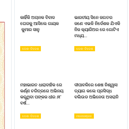
କାହିଁକି ଅଚାନକ ବିବାଦ
ଭାରତୀୟ ସିନେ ଜଗତର
ଘେରକୁ ଆସିଲେ ଗାୟକ
ଜଣେ ଏଭଳି ନିର୍ଦେଶକ ଯିଏକି
କୁମାର ସାନୁ
ନିଜ କ୍ୟାରିଅର ରେ ଗୋଟିଏ
ମଧ୍ୟ…
ଦେଶ- ବିଦେଶ
ଦେଶ- ବିଦେଶ
ମହାଭାରତ ଧାରାବାହିକ ରେ
ଦୀପାବଳିରେ ଶେଷ ନିଶ୍ୱାସ
କର୍ଣ୍ଣ ଚରିତ୍ରରେ ଅଭିନୟ
ତ୍ୟାଗ କଲେ ପ୍ରସିଦ୍ଧ
କରୁଥିବା ପଙ୍କଜ ଧୀର ୬୮
ବଲିଉଡ ଅଭିନେତା ଅସରାନି
ବର୍ଷ…
ଦେଶ- ବିଦେଶ
ମନୋରଞ୍ଜନ