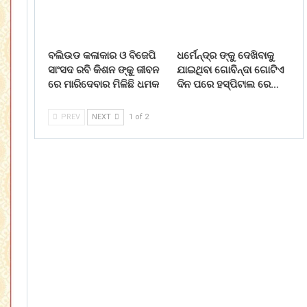
ବଲିଉଡ କଳାକାର ଓ ବିଜେପି
ଧର୍ମେନ୍ଦ୍ର ଙ୍କୁ ଦେଖିବାକୁ
ସାଂସଦ ରବି କିଶନ ଙ୍କୁ ଜୀବନ
ଯାଇଥିବା ଗୋବିନ୍ଦା ଗୋଟିଏ
ରେ ମାରିଦେବାର ମିଳିଛି ଧମକ
ଦିନ ପରେ ହସ୍ପିଟାଲ ରେ…
PREV
NEXT
1 of 2