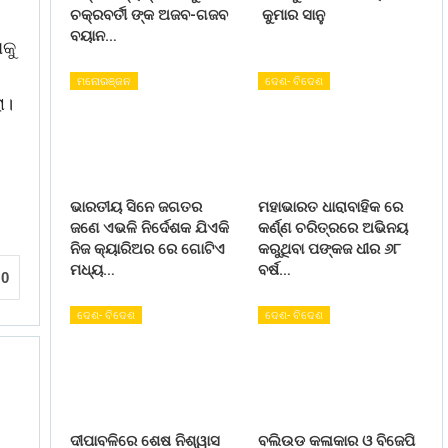
ଚକ୍ରବର୍ତୀ ଙ୍କ ଅଜବ-ଗଜବ
କୁମାର ସାନୁ
ବୟାନ…
କୁ
ମନୋରଞ୍ଜନ
ଦେଶ- ବିଦେଶ
ା।
ଭାରତୀୟ ସିନେ ଜଗତର
ମହାଭାରତ ଧାରାବାହିକ ରେ
ଜଣେ ଏଭଳି ନିର୍ଦେଶକ ଯିଏକି
କର୍ଣ୍ଣ ଚରିତ୍ରରେ ଅଭିନୟ
ନିଜ କ୍ୟାରିଅର ରେ ଗୋଟିଏ
କରୁଥିବା ପଙ୍କଜ ଧୀର ୬୮
ମଧ୍ୟ…
ବର୍ଷ…
0
ଦେଶ- ବିଦେଶ
ଦେଶ- ବିଦେଶ
ଦୀପାବଳିରେ ଶେଷ ନିଶ୍ୱାସ
ବଲିଉଡ କଳାକାର ଓ ବିଜେପି