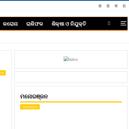
କରୋନା
ରାଶିଫଳ
ଶିକ୍ଷା ଓ ନିଯୁକ୍ତି
ଜ୍ୟ
ମନୋରଞ୍ଜନ
ମନୋରଞ୍ଜନ