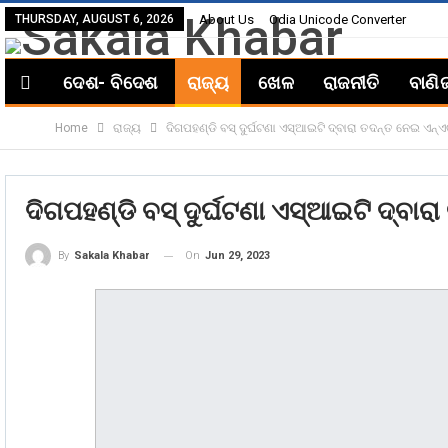
THURSDAY, AUGUST 6, 2026
About Us
Odia Unicode Converter
ଦେଶ- ବିଦେଶ
ରାଜ୍ୟ
ଖେଳ
ରାଜନୀତି
ବାଣି
Home
ରାଜ୍ୟ
ଦିଗପହଣ୍ଡି ବସ୍‌ ଦୁର୍ଘଟଣା ଏସ୍‌ଆଇଟି ଦ୍ବାରା ତଦନ୍ତ ନେଇ ଏନ୍‌ଏଚ୍
ଦିଗପହଣ୍ଡି ବସ୍‌ ଦୁର୍ଘଟଣା ଏସ୍‌ଆଇଟି ଦ୍ବାରା 
On
Jun 29, 2023
By
Sakala Khabar