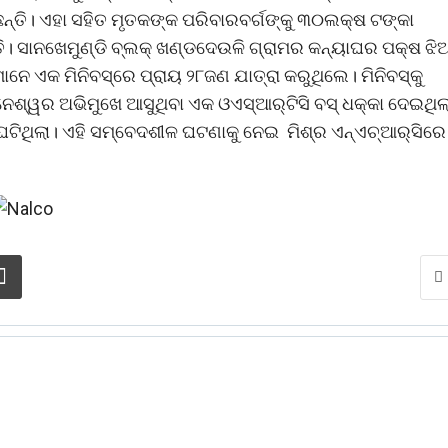
ିଛନ୍ତି। ଏହା ସହିତ ମୃତକଙ୍କ ପରିବାରବର୍ଗଙ୍କୁ ୩୦ଲକ୍ଷ ଟଙ୍କା
ତି। ସାନଖେମୁଣ୍ଡି ବ୍ଲକ୍‌ ଖଣ୍ଡଦେଉଳି ଗ୍ରାମର କନ୍ୟାଘର ପକ୍ଷ ଝିଅ
 ଏକ ମିନିବସ୍‌ରେ ପ୍ରାୟ ୨୮ଜଣ ଯାତ୍ରା କରୁଥିଲେ। ମିନିବସ୍‌କୁ
ଶ୍ୱର ଅଭିମୁଖେ ଆସୁଥିବା ଏକ ଓଏସ୍ଆର୍‌ଟିସି ବସ୍‌ ଧକ୍କା ଦେଇଥିଲ
ିଥିଲା। ଏହି ସମ୍ବେଦଶୀଳ ଘଟଣାକୁ ନେଇ ମିଶ୍ର ଏନ୍‌ଏଚ୍‌ଆର୍‌ସିରେ