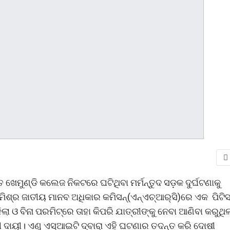
ତ ଖେମୁଣ୍ଡି କଲେଜ ନିକଟରେ ଘଟିଥିବା ମର୍ମନ୍ତୁଦ ସଡ଼କ ଦୁର୍ଘଟଣାକୁ
ଶ୍ର ଜାତୀୟ ମାନବ ଅଧିକାର କମିସନ୍‌(ଏନ୍‌ଏଚ୍‌ଆର୍‌ସି)ରେ ଏକ ପିଟିସନ
ମିଳିଲା ଓ ବିନା ପରମିଟ୍‌ରେ ତାହା କିପରି ଯାତ୍ରୀଙ୍କୁ ନେବା ଆଣିବା କରୁଥିଲ
ୀ ଦାୟୀ। ଏଣୁ ଏସ୍‌ଆଇଟି ଦ୍ବାରା ଏହି ଘଟଣାର ତଦନ୍ତ କରି ଦୋଷୀ