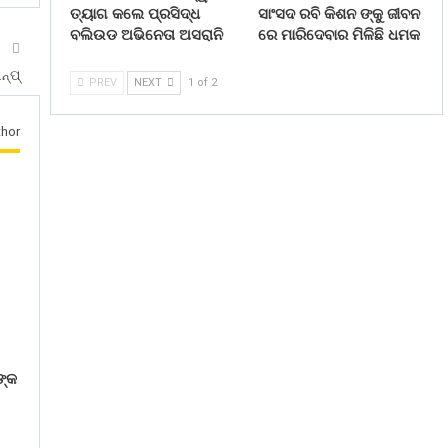
ତ୍ୟାଗ କଲେ ପ୍ରସିଦ୍ଧ
ସାଂସଦ ରବି କିଶନ ଙ୍କୁ ଜୀବନ
ବଲିଉଡ ଅଭିନେତା ଅସରାନି
ରେ ମାରିଦେବାର ମିଳିଛି ଧମକ
T
ନ୍ପ୍
PREV
NEXT
1 of 2
hor
ଙ୍କ