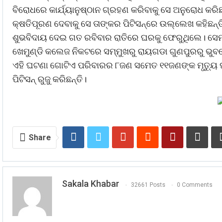
ବିରୋଧରେ କାର୍ଯ୍ୟାନୁଷ୍ଠାନ ଗ୍ରହଣ କରିବାକୁ ସେ ଅନୁରୋଧ କର
କ୍ଷତିପୂରଣ ଦେବାକୁ ସେ ତାଙ୍କର ପିଟିସନ୍‌ରେ ଉଲ୍ଲେଖ କହିଛନ୍
ଶୁଭବିଦାୟ ଦେଇ ଗତ ରବିବାର ରାତିରେ ଘରକୁ ଫେରୁଥିଲେ। ସେମାନେ
ଖେମୁଣ୍ଡି କଲେଜ ନିକଟରେ ସମ୍ମୁଖରୁ ରାୟଗଡା ଗୁଣପୁରରୁ ଭୁବନେ
ଏହି ଘଟଣା ଗୋଟିଏ ପରିବାରର ୮ଜଣ ସମେତ ୧୧ଜଣଙ୍କ ମୃତ୍ୟୁ ଘଟ
ପିଟିସନ୍‌ ରୁଜୁ କରିଛନ୍ତି।
Share
Sakala Khabar
32661 Posts
0 Comments