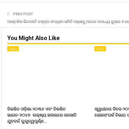
PREV POST
ଆଞ୍ଚଳିକ ଭିଟାମାଟି ବଞ୍ଚାଅ ସଂଗ୍ରାମ ସମିତି ପକ୍ଷରୁ ଆଇନ ଅମାନ୍ୟ ଜୁଲାଇ ୭ ର
You Might Also Like
ରାଜ୍ୟ
ରାଜ୍ୟ
ବିକଶିତ ଓଡ଼ିଶା-୨୦୩୬ ଏବଂ ବିକଶିତ
ସ୍ୱାଧୀନତା ଦିବସ-୨୦
ଭାରତ-୨୦୪୭ ଲକ୍ଷ୍ୟ ହାସଲରେ ଜନଜାତି
ଲୋକସଂପର୍କ ବିଭାଗ ପ
ଯୁବବର୍ଗ ଗୁରୁତ୍ୱପୂର୍ଣ୍ଣ…