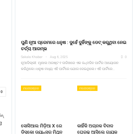
ପୁଣି ନୂଆ ପ୍ରେମରେ ଧନୁଷ : ଦୁହେଁ ଦୁହିଁଙ୍କୁ ଡେଟ୍ କରୁଥିବା ନେଇ
ଚର୍ଚ୍ଚା ଆରମ୍ଭ
Sakala Khabar
Aug 6, 2025
0
ନୂଆଦିଲ୍ଲୀ: ମୃଣାଲ ଅଗଷ୍ଟ ୧ ତାରିଖରେ ଏକ ଜନ୍ମଦିନ ପାର୍ଟିର ଆୟୋଜନ
କରିଥିଲେ। ଧନୁଷ ମଧ୍ୟ ଏହି ପାର୍ଟିରେ ଯୋଗ ଦେଇଥିଲେ। ଏହି ପାର୍ଟିରେ…
ମନୋରଞ୍ଜନ
ମନୋରଞ୍ଜନ
0
୍‌
ା
ସୋସିଆଲ ମିଡ଼ିଆ X ରେ
କାହିଁକି ଅଚାନକ ବିବାଦ
ଡିସ୍କୋ ଡ୍ୟାନ୍ସର ମିଥୁନ
ଘେରକୁ ଆସିଲେ ଗାୟକ