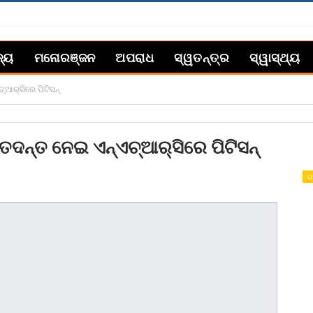
ଜ୍ୟ
ମନୋରଞ୍ଜନ
ଅପରାଧ
ସ୍ୱତନ୍ତ୍ର
ସ୍ୱାସ୍ଥ୍ୟ
‌ଆର୍‌ସିରେ ପିଟିସନ୍‌
ତଦନ୍ତ ନେଇ ଏନ୍‌ଏଚ୍‌ଆର୍‌ସିରେ ପିଟିସନ୍‌
ରା