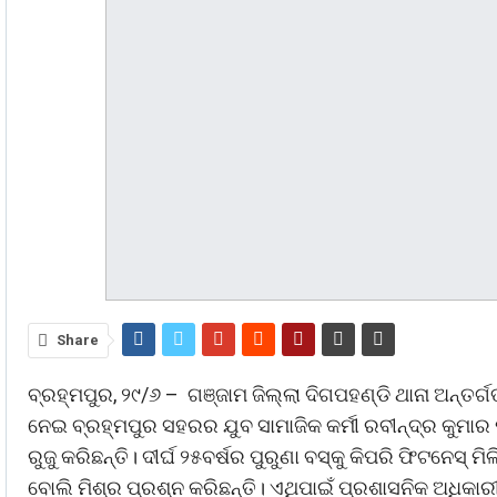
Share
ବ୍ରହ୍ମପୁର, ୨୯/୬ – ଗଞ୍ଜାମ ଜିଲ୍ଲା ଦିଗପହଣ୍ଡି ଥାନା ଅନ୍ତର୍ଗ
ନେଇ ବ୍ରହ୍ମପୁର ସହରର ଯୁବ ସାମାଜିକ କର୍ମୀ ରବୀନ୍ଦ୍ର କୁମାର ମି
ରୁଜୁ କରିଛନ୍ତି। ଦୀର୍ଘ ୨୫ବର୍ଷର ପୁରୁଣା ବସ୍‌କୁ କିପରି ଫିଟନେସ୍‌ 
ବୋଲି ମିଶ୍ର ପ୍ରଶ୍ନ କରିଛନ୍ତି। ଏଥିପାଇଁ ପ୍ରଶାସନିକ ଅଧିକାର