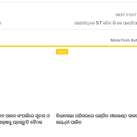
NEXT POS
େ
ପାରାଦୀପ୍ ରେ 5 T ସଚିବ ଭି କେ ପାଣ୍ଡିଆ
More From Aut
ରାଜ୍ୟ
୨୬ ପାଳନ ସଂପର୍କରେ ସୂଚନା ଓ
ବିଧାନସଭା ପରିସରରେ ପଣ୍ଡିତ ନୀଳକଣ୍ଠ ଦାସ
କ୍ଷରୁ ପ୍ରସ୍ତୁତି ବୈଠକ
ଜୟନ୍ତୀ ପାଳିତ