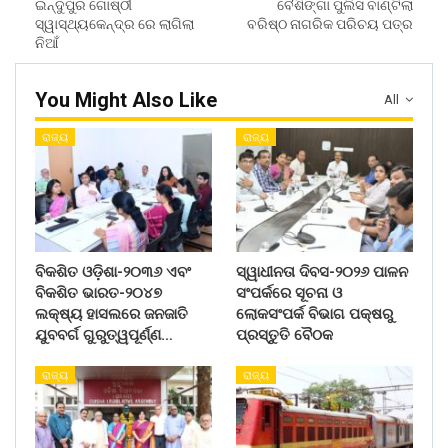
ଇନ୍ଦୁପୁର ଗୋଷ୍ଠୀ
ବୈଶିଙ୍ଗା ପୁଲିସ ବାଣ୍ଟିଲା
ସ୍ୱାସ୍ଥ୍ୟକେନ୍ଦ୍ର ରେ ଲାଗିଲା
ବରିଷ୍ଠ ନାଗରିକ ପରିଚୟ ପତ୍ର
ନିଆଁ
You Might Also Like
All
ରାଜ୍ୟ
ରାଜ୍ୟ
ବିକଶିତ ଓଡ଼ିଶା-୨୦୩୬ ଏବଂ
ସ୍ୱାଧୀନତା ଦିବସ-୨୦୨୬ ପାଳନ
ବିକଶିତ ଭାରତ-୨୦୪୭
ସଂପର୍କରେ ସୂଚନା ଓ
ଲକ୍ଷ୍ୟ ହାସଲରେ ଜନଜାତି
ଲୋକସଂପର୍କ ବିଭାଗ ପକ୍ଷରୁ
ଯୁବବର୍ଗ ଗୁରୁତ୍ୱପୂର୍ଣ୍ଣ…
ପ୍ରସ୍ତୁତି ବୈଠକ
ରାଜ୍ୟ
ରାଜ୍ୟ