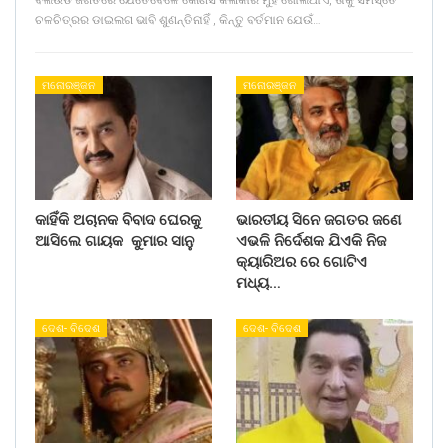
ବଲିଉଡ ଜଗତରେ ଯେତେବେଳେ କୌଣସି କଳାକାର ମୁହଁ ଖୋଲିଥାଏ, ତାକୁ ସମସ୍ତେ
ଚଳଚିତ୍ରର ଡାଇଲଗ ଭାବି ଶୁଣନ୍ତିନାହିଁ , କିନ୍ତୁ ବର୍ତମାନ ଯେଉଁ…
ମନୋରଞ୍ଜନ
ମନୋରଞ୍ଜନ
କାହିଁକି ଅଚାନକ ବିବାଦ ଘେରକୁ
ଭାରତୀୟ ସିନେ ଜଗତର ଜଣେ
ଆସିଲେ ଗାୟକ କୁମାର ସାନୁ
ଏଭଳି ନିର୍ଦେଶକ ଯିଏକି ନିଜ
କ୍ୟାରିଅର ରେ ଗୋଟିଏ
ମଧ୍ୟ…
ଦେଶ- ବିଦେଶ
ଦେଶ- ବିଦେଶ