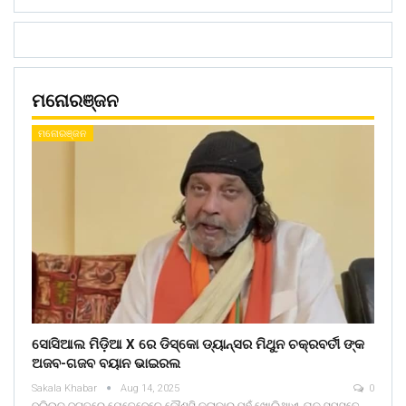
ମନୋରଞ୍ଜନ
ମନୋରଞ୍ଜନ
ସୋସିଆଲ ମିଡ଼ିଆ X ରେ ଡିସ୍କୋ ଡ୍ୟାନ୍ସର ମିଥୁନ ଚକ୍ରବର୍ତୀ ଙ୍କ
ଅଜବ-ଗଜବ ବୟାନ ଭାଇରଲ
Sakala Khabar
Aug 14, 2025
0