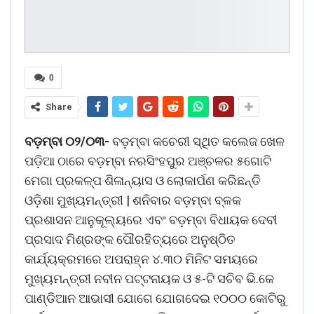
0
Share
ବଡ଼ମ୍ବା ୦୨/୦୩-
ବଡ଼ମ୍ବା କଚେରୀ ସ୍ଥିତ କଲେଜ ଖେଳ
ପଡ଼ିଆ ଠାରେ ବଡ଼ମ୍ବା ନରସିଂହପୁର ଅଞ୍ଚଳର ୫ଗୋଟି
ମେଗା ପ୍ରକଳ୍ପ ଶିଳାନ୍ୟାସ ଓ ଲୋକାର୍ପଣ କରିଛନ୍ତି
ଓଡ଼ିଶା ମୁଖ୍ୟମନ୍ତ୍ରୀ | ଶନିବାର ବଡ଼ମ୍ବା ବ୍ଳକ
ପ୍ରଶାସନ ଆନୁକୂଲ୍ୟରେ ଏବଂ ବଡ଼ମ୍ବା ବିଧାୟକ ଦେବୀ
ପ୍ରସାଦ ମିଶ୍ରଙ୍କ ପୌରହିତ୍ୟରେ ଅନୁଷ୍ଠିତ
କାର୍ଯ୍ୟକ୍ରମରେ ଅପରାହ୍ନ ୪.୩୦ ମିନିଟ ସମୟରେ
ମୁଖ୍ୟମନ୍ତ୍ରୀ ନବୀନ ପଟ୍ଟନାୟକ ଓ ୫-ଟି ସଚିବ ଭି.କେ
ପାଣ୍ଡିଆନ ଆଭାସୀ ଯୋଗେ ଯୋଗଦେଇ ୧୦୦୦ କୋଟିରୁ