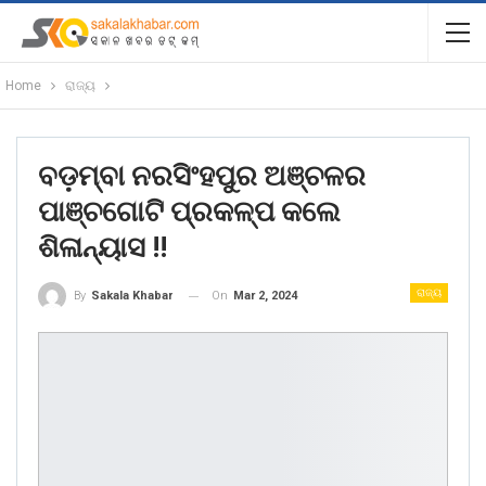
Home
ରାଜ୍ୟ
ବଡ଼ମ୍ବା ନରସିଂହପୁର ଅଞ୍ଚଳର
ପାଞ୍ଚଗୋଟି ପ୍ରକଳ୍ପ କଲେ
ଶିଳାନ୍ୟାସ !!
ରାଜ୍ୟ
On
Mar 2, 2024
By
Sakala Khabar