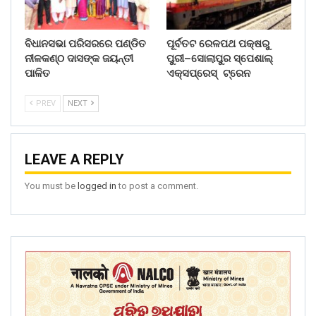
ବିଧାନସଭା ପରିସରରେ ପଣ୍ଡିତ
ପୂର୍ବତଟ ରେଳପଥ ପକ୍ଷରୁ
ନୀଳକଣ୍ଠ ଦାସଙ୍କ ଜୟନ୍ତୀ
ପୁରୀ–ସୋଲାପୁର ସ୍ପେଶାଲ୍
ପାଳିତ
ଏକ୍ସପ୍ରେସ୍ ଟ୍ରେନ
PREV
NEXT
LEAVE A REPLY
You must be
logged in
to post a comment.