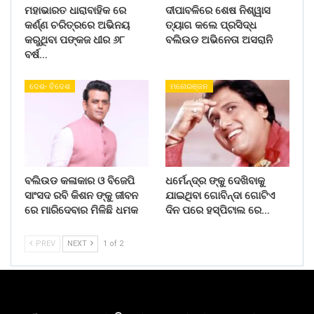
ମହାଭାରତ ଧାରାବାହିକ ରେ
ଦୀପାବଳିରେ ଶେଷ ନିଶ୍ୱାସ
କର୍ଣ୍ଣ ଚରିତ୍ରରେ ଅଭିନୟ
ତ୍ୟାଗ କଲେ ପ୍ରସିଦ୍ଧ
କରୁଥିବା ପଙ୍କଜ ଧୀର ୬୮
ବଲିଉଡ ଅଭିନେତା ଅସରାନି
ବର୍ଷ…
ଦେଶ- ବିଦେଶ
ମନୋରଞ୍ଜନ
ବଲିଉଡ କଳାକାର ଓ ବିଜେପି
ଧର୍ମେନ୍ଦ୍ର ଙ୍କୁ ଦେଖିବାକୁ
ସାଂସଦ ରବି କିଶନ ଙ୍କୁ ଜୀବନ
ଯାଇଥିବା ଗୋବିନ୍ଦା ଗୋଟିଏ
ରେ ମାରିଦେବାର ମିଳିଛି ଧମକ
ଦିନ ପରେ ହସ୍ପିଟାଲ ରେ…
PREV
NEXT
1 of 2