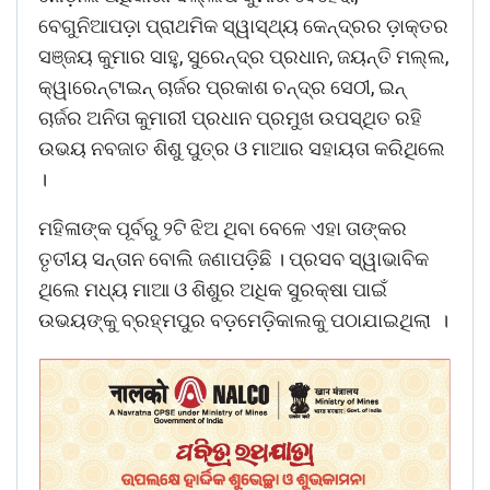
ବେଗୁନିଆପଡ଼ା ପ୍ରାଥମିକ ସ୍ୱାସ୍ଥ୍ୟ କେନ୍ଦ୍ରର ଡ଼ାକ୍ତର
ସଞ୍ଜୟ କୁମାର ସାହୁ, ସୁରେନ୍ଦ୍ର ପ୍ରଧାନ, ଜୟନ୍ତି ମଲ୍ଲ,
କ୍ୱାରେନ୍ଟାଇନ୍ ଚାର୍ଜର ପ୍ରକାଶ ଚନ୍ଦ୍ର ସେଠୀ, ଇନ୍
ଚାର୍ଜର ଅନିତା କୁମାରୀ ପ୍ରଧାନ ପ୍ରମୁଖ ଉପସ୍ଥିତ ରହି
ଉଭୟ ନବଜାତ ଶିଶୁ ପୁତ୍ର ଓ ମାଆର ସହାୟତା କରିଥିଲେ
।
ମହିଳାଙ୍କ ପୂର୍ବରୁ ୨ଟି ଝିଅ ଥିବା ବେଳେ ଏହା ତାଙ୍କର
ତୃତୀୟ ସନ୍ତାନ ବୋଲି ଜଣାପଡ଼ିଛି । ପ୍ରସବ ସ୍ୱାଭାବିକ
ଥିଲେ ମଧ୍ୟ ମାଆ ଓ ଶିଶୁର ଅଧିକ ସୁରକ୍ଷା ପାଇଁ
ଉଭୟଙ୍କୁ ବ୍ରହ୍ମପୁର ବଡ଼ମେଡ଼ିକାଲକୁ ପଠାଯାଇଥିଲା ।