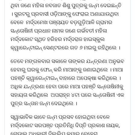
ଥିବା ଜଣେ ମହିଳା ନବଜାତ ଶିଶୁ ପୁତ୍ରକୁ ଜନ୍ମ ଦେଇଛନ୍ତି
। ସୁରଟରୁ ପ୍ରବାସୀ ଓଡ଼ିଆଙ୍କୁ ଫେରାଇ ଅଣାଯାଉଥିବା
ବେଳେ ମର୍ଦ୍ଦମେଖ ପଞ୍ଚାୟତ ବଡ଼ଗୁଡ଼ିଆଳି ଗ୍ରାମର
ସନ୍ତୋଷିନୀ ପ୍ରଧାନ ନାମକ ଜଣେ ଗର୍ଭବତୀ ମହିଳା
ମର୍ଦ୍ଦକୋଟ ସ୍ଥିତ ହରିହର ମର୍ଦ୍ଦରାଜ ହାଇସ୍କୁଲ
କ୍ୱାରେନ୍ଟାଇନ୍ ସେଣ୍ଟରରେ ଗତ ୬ ମଇରୁ ରହିଥିଲେ ।
ତେବେ ମଙ୍ଗଳବାର ସକାଳେ ତାଙ୍କର ଯନ୍ତ୍ରଣା ଅନୁଭବ
ହେବାରୁ ଘରକୁ ଫୋନ୍ କରି ମାଆଙ୍କୁ ଜଣାଇଥିଲେ । ମାଆ
ପହଞ୍ଚି କ୍ୱାରେନ୍ଟାଇନ୍ ବାହାରେ ଅପେକ୍ଷା କରିଥିଲେ ।
ଅଧିକ ଯନ୍ତ୍ରଣା ହେବା ପରେ ମାଆ ପହଞ୍ଚି ସନ୍ତୋଷିନୀକୁ
ସହାୟତା କରିଥିଲେ ଅପରାହ୍ନ ୪ଟା ପରେ ସନ୍ତୋଷିନୀ ଏକ
ପୁତ୍ର ସନ୍ତାନ ଜନ୍ମ ଦେଇଥିଲେ ।
ସ୍ୱାଭାବିକ ଭାବେ ଜନ୍ମ ପ୍ରସବ ହୋଇଥିବା ବେଳେ
ମର୍ଦ୍ଦକୋଟ ସରପଞ୍ଚ ପ୍ରତିନିଧି ଦିପ୍ତି ପ୍ରକାଶ ନାୟକ,
ନୋଡ଼ାଲ ଅଧିକାରୀ ଦିଲ୍ଲିପ କୁମାର ବେହେରା,