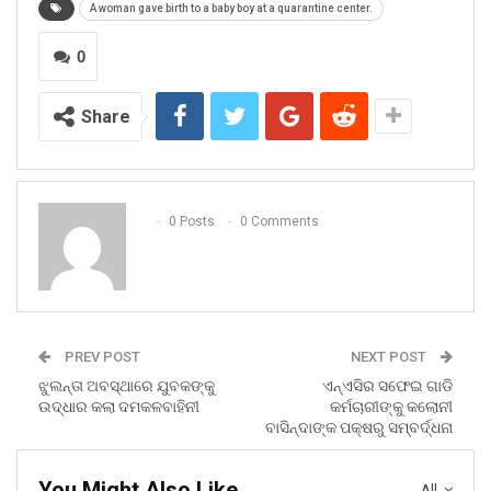
A woman gave birth to a baby boy at a quarantine center.
0
Share
0 Posts
0 Comments
PREV POST
NEXT POST
ଝୁଲନ୍ତା ଅବସ୍ଥାରେ ଯୁବକଙ୍କୁ
ଏନ୍ଏସିର ସଫେଇ ଗାଡି
ଉଦ୍ଧାର କଲା ଦମକଳବାହିନୀ
କର୍ମଚାରୀଙ୍କୁ କଲୋନୀ
ବାସିନ୍ଦାଙ୍କ ପକ୍ଷରୁ ସମ୍ବର୍ଦ୍ଧନା
You Might Also Like
All