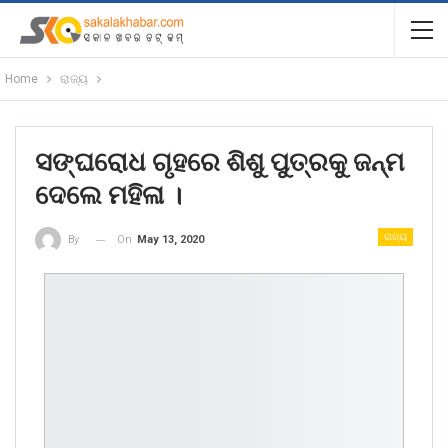
Home
ରାଜ୍ୟ
ସଙ୍ଘରୋଧ ଗୃହରେ ଶିଶୁ ପୁତ୍ରକୁ ଜନ୍ମ
ଦେଲେ ମହିଳା ।
ରାଜ୍ୟ
On
May 13, 2020
By