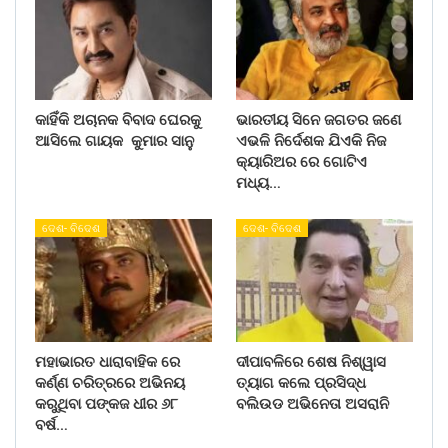
କାହିଁକି ଅଚାନକ ବିବାଦ ଘେରକୁ
ଭାରତୀୟ ସିନେ ଜଗତର ଜଣେ
ଆସିଲେ ଗାୟକ କୁମାର ସାନୁ
ଏଭଳି ନିର୍ଦେଶକ ଯିଏକି ନିଜ
କ୍ୟାରିଅର ରେ ଗୋଟିଏ
ମଧ୍ୟ…
ଦେଶ- ବିଦେଶ
ଦେଶ- ବିଦେଶ
ମହାଭାରତ ଧାରାବାହିକ ରେ
ଦୀପାବଳିରେ ଶେଷ ନିଶ୍ୱାସ
କର୍ଣ୍ଣ ଚରିତ୍ରରେ ଅଭିନୟ
ତ୍ୟାଗ କଲେ ପ୍ରସିଦ୍ଧ
କରୁଥିବା ପଙ୍କଜ ଧୀର ୬୮
ବଲିଉଡ ଅଭିନେତା ଅସରାନି
ବର୍ଷ…