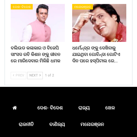
ଦେଶ- ବିଦେଶ
ମନୋରଞ୍ଜନ
ବଲିଉଡ କଳାକାର ଓ ବିଜେପି
ଧର୍ମେନ୍ଦ୍ର ଙ୍କୁ ଦେଖିବାକୁ
ସାଂସଦ ରବି କିଶନ ଙ୍କୁ ଜୀବନ
ଯାଇଥିବା ଗୋବିନ୍ଦା ଗୋଟିଏ
ରେ ମାରିଦେବାର ମିଳିଛି ଧମକ
ଦିନ ପରେ ହସ୍ପିଟାଲ ରେ…
PREV
NEXT
1 of 2
ଦେଶ- ବିଦେଶ
ରାଜ୍ୟ
ଖେଳ
ରାଜନୀତି
ବାଣିଜ୍ୟ
ମନୋରଞ୍ଜନ