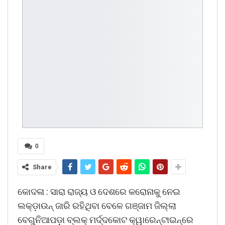
0
Share
କୋଦଳା : ସାରା ରାଜ୍ୟ ଓ ଦେଶରେ କରୋନାକୁ ନେଇ
ଲକ୍ଡ଼ାଉନ୍ ଜାରି ରହିଥିବା ବେଳେ ଗଞ୍ଜାମ ଜିଲ୍ଲା
ବେଗୁନିଆପଡ଼ା ବ୍ଲକ୍ ମର୍ଦ୍ଦକୋଟ କ୍ୱାରେନ୍ଟାଇନ୍ରେ