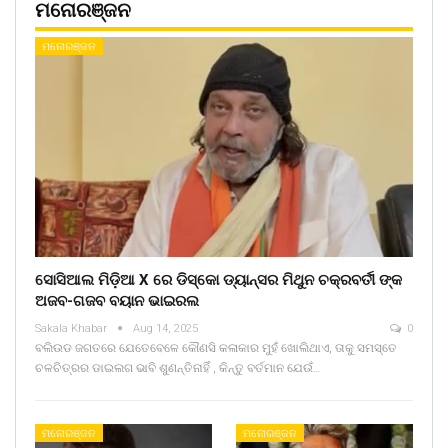
ମନୋରଞ୍ଜନ
ମନୋରଞ୍ଜନ
ସୋସିଆଲ ମିଡ଼ିଆ X ରେ ଡିସ୍କୋ ଡ୍ୟାନ୍ସର ମିଥୁନ ଚକ୍ରବର୍ତୀ ଙ୍କ
ଅଜବ-ଗଜବ ବୟାନ ଭାଇରଲ
Sakala Khabar
Aug 14, 2025
0
ବଲିଉଡ ଜଗତରେ ଯେତେବେଳେ କୌଣସି କଳାକାର ମୁହଁ ଖୋଲିଥାଏ, ତାକୁ ସମସ୍ତେ
ଚଳଚିତ୍ରର ଡାଇଲଗ ଭାବି ଶୁଣନ୍ତିନାହିଁ , କିନ୍ତୁ ବର୍ତମାନ ଯେଉଁ…
ମନୋରଞ୍ଜନ
ମନୋରଞ୍ଜନ