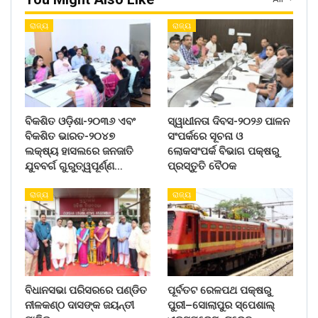
ରାଜ୍ୟ
ରାଜ୍ୟ
ବିକଶିତ ଓଡ଼ିଶା-୨୦୩୬ ଏବଂ
ସ୍ୱାଧୀନତା ଦିବସ-୨୦୨୬ ପାଳନ
ବିକଶିତ ଭାରତ-୨୦୪୭
ସଂପର୍କରେ ସୂଚନା ଓ
ଲକ୍ଷ୍ୟ ହାସଲରେ ଜନଜାତି
ଲୋକସଂପର୍କ ବିଭାଗ ପକ୍ଷରୁ
ଯୁବବର୍ଗ ଗୁରୁତ୍ୱପୂର୍ଣ୍ଣ…
ପ୍ରସ୍ତୁତି ବୈଠକ
ରାଜ୍ୟ
ରାଜ୍ୟ
ବିଧାନସଭା ପରିସରରେ ପଣ୍ଡିତ
ପୂର୍ବତଟ ରେଳପଥ ପକ୍ଷରୁ
ନୀଳକଣ୍ଠ ଦାସଙ୍କ ଜୟନ୍ତୀ
ପୁରୀ–ସୋଲାପୁର ସ୍ପେଶାଲ୍