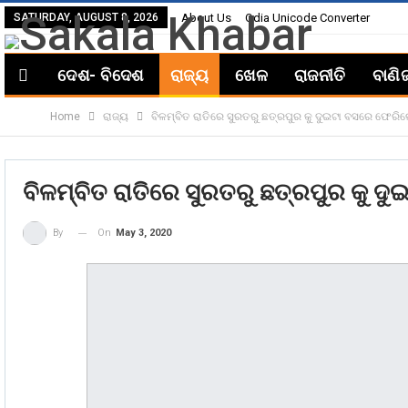
SATURDAY, AUGUST 8, 2026
About Us
Odia Unicode Converter
ଦେଶ- ବିଦେଶ
ରାଜ୍ୟ
ଖେଳ
ରାଜନୀତି
ବାଣି
Home
ରାଜ୍ୟ
ବିଳମ୍ବିତ ରାତିରେ ସୁରତରୁ ଛତ୍ରପୁର କୁ ଦୁଇଟା ବସରେ ଫେରି
ବିଳମ୍ବିତ ରାତିରେ ସୁରତରୁ ଛତ୍ରପୁର କୁ 
On
May 3, 2020
By