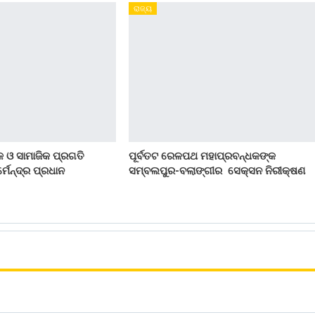
ରାଜ୍ୟ
 ଓ ସାମାଜିକ ପ୍ରଗତି
ପୂର୍ବତଟ ରେଳପଥ ମହାପ୍ରବନ୍ଧକଙ୍କ
୍ମେନ୍ଦ୍ର ପ୍ରଧାନ
ସମ୍ବଲପୁର-ବଲାଙ୍ଗୀର ସେକ୍ସନ ନିରୀକ୍ଷଣ