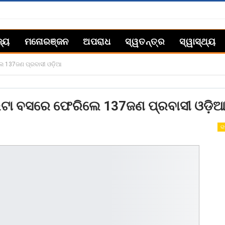
ଜ୍ୟ
ମନୋରଞ୍ଜନ
ଅପରାଧ
ସ୍ୱତନ୍ତ୍ର
ସ୍ୱାସ୍ଥ୍ୟ
ଲେ 137ଜଣ ପ୍ରବାସୀ ଓଡ଼ିଆ
ଦୁଇଟା ବସରେ ଫେରିଲେ 137ଜଣ ପ୍ରବାସୀ ଓଡ଼ି
ରା