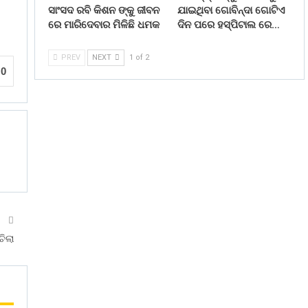
ସାଂସଦ ରବି କିଶନ ଙ୍କୁ ଜୀବନ
ଯାଇଥିବା ଗୋବିନ୍ଦା ଗୋଟିଏ
ରେ ମାରିଦେବାର ମିଳିଛି ଧମକ
ଦିନ ପରେ ହସ୍ପିଟାଲ ରେ…
PREV
NEXT
1 of 2
0
T
ିଲା