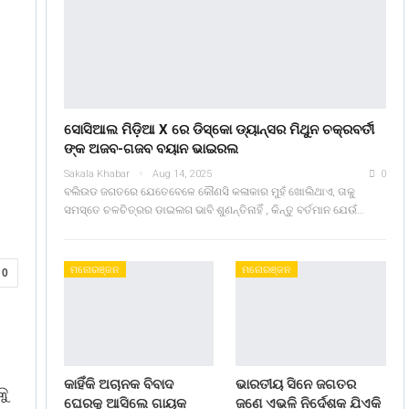
ସୋସିଆଲ ମିଡ଼ିଆ X ରେ ଡିସ୍କୋ ଡ୍ୟାନ୍ସର ମିଥୁନ ଚକ୍ରବର୍ତୀ
ଙ୍କ ଅଜବ-ଗଜବ ବୟାନ ଭାଇରଲ
Sakala Khabar
Aug 14, 2025
0
ବଲିଉଡ ଜଗତରେ ଯେତେବେଳେ କୌଣସି କଳାକାର ମୁହଁ ଖୋଲିଥାଏ, ତାକୁ
ସମସ୍ତେ ଚଳଚିତ୍ରର ଡାଇଲଗ ଭାବି ଶୁଣନ୍ତିନାହିଁ , କିନ୍ତୁ ବର୍ତମାନ ଯେଉଁ…
ମନୋରଞ୍ଜନ
ମନୋରଞ୍ଜନ
0
କାହିଁକି ଅଚାନକ ବିବାଦ
ଭାରତୀୟ ସିନେ ଜଗତର
କୁ
ଘେରକୁ ଆସିଲେ ଗାୟକ
ଜଣେ ଏଭଳି ନିର୍ଦେଶକ ଯିଏକି