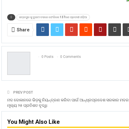
ଛତ୍ରପୁର କୁ ଦୁଇଟା ବସରେ ଫେରିଲେ 137ଜଣ ପ୍ରବାସୀ ଓଡ଼ିଆ
Share
0 Posts
0 Comments
PREV POST
ମଦ ଦୋକାନରେ ଭିଡ଼କୁ ନିୟନ୍ତ୍ରଣ କରିବା ପାଇଁ ଆନ୍ଧ୍ରପ୍ରଦେଶ ସରକାର ମଦର
ମୂଲ୍ୟ ୨୫ ପ୍ରତିଶତ ବୃଦ୍ଧି
You Might Also Like