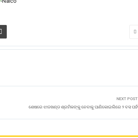
NEXT POS
ଶେଷରେ ଝାଡଖଣ୍ଡ ଶ୍ରମିକଙ୍କୁ ନେବାକୁ ପାଣିକୋଇଲିରେ ୨ ବସ ପହଁଚ