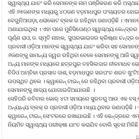
ସ୍ୱାସ୍ଥ୍ୟ ଯାଚଂ କରି ସେମାନଙ୍କ ନାମ ପଞ୍ଜିକରଣ କରି ଅସ୍ଥାୟ
ଏହି ୬୫ଜଣଙ୍କ ମଧ୍ୟରୁ ୪୦ଜଣ ବଡ଼ମାଧପୁର ପଂଚାୟତର ହୋଇଥି
ବେଗୁନିଆପଡ଼ା, ଧରାକୋଟ ବ୍ଲକ ର ରହିଥିବା ଜଣାପଡ଼ିଛି । ଏମାନଙ
ଅଣାଯାଇଥିଲା । ଏହା ପରେ ମୁନିସିପେଣ୍ଠ ସ୍ୱାସ୍ଥ୍ୟ କେନ୍ଦ୍ରର 
ପୂର୍ଣ୍ଣ ରାଓ, ଡ. ସ୍ମୃତି ନାହାକ, ସୁପରଭାଇଜର କ୍ରିଷ୍ଣା ଚନ୍ଦ୍ର
ପ୍ରବାସୀ ଓଡ଼ିଆ ମାନଙ୍କ ସ୍ୱାସ୍ଥ୍ୟ ଯାଚଂ କରିବା ସହ ସେମାନଙ୍କ 
୬ଜଣଙ୍କୁ ସାମାନ୍ୟ ଜ୍ୱର ରହିଥିବା ବେଳେ ସେମାନଙ୍କୁ ଆଜି ସ୍ୱା
ଅନ୍ୟ ମାନଙ୍କ ମଧ୍ୟରେ ଛତ୍ରପୁର ତହସିଲଦାର ନୀଳମାଧବ ଭୋଇ,
ବିଡିଓ ଅମ୍ବିକା ପ୍ରସାଦ ଦାଶ, ବଡ଼ମାଧପୁର ସରପଂଚ ଶରତ ଖୁଂଟି
ଉପସ୍ଥିତ ଥିଲେ । କ୍ୱାରେନ୍ ଟାଇନ୍ ରେ ରହିଥିବା ପ୍ରବାସୀ ଓଡ଼
ସେମାନଙ୍କୁ ଖାଦ୍ୟ ଯୋଗାଇଦିଆଯାଉଛି ।
ସେହିପରି ରବିବାର ଭୋର୍ ୪ଟା ସମୟରେ ସୁରତରୁ ଆଉ ଏକ ବସ୍ ରେ
ଅନ୍ୟାନ୍ୟ ବ୍ଲକ୍ ର ପ୍ରବାସୀ ଓଡ଼ିଆ ମଧ୍ୟ ଥିବାର ଜଣାପଡ଼ିଛି ।
କ୍ୱାରେନ୍ ଟାଇନ୍ ସେଂଟରରେ ରଖାଯାଇଛି । ଏହି କେନ୍ଦ୍ରରେ ଏମ
ନିୟମିତ ସ୍ୱାସ୍ଥ୍ୟ ପରୀକ୍ଷା ଯାଂଚ କରାଯିବ ବୋଲି ସୂଚନା ମିଳିଛି