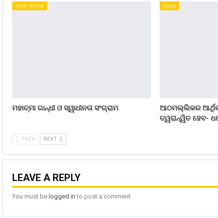
ଦେଶ- ବିଦେଶ
ରାଜ୍ୟ
ମହାତ୍ମା ଗାନ୍ଧୀ ଓ ସ୍ୱାଧୀନତା ସଂଗ୍ରାମ
ଆଠମଲ୍ଲିକର ଆର୍ଥିକ
ତ୍ୱରାନ୍ୱିତ ହେବ- ଧର
PREV
NEXT
LEAVE A REPLY
You must be
logged in
to post a comment.