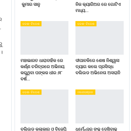
କୁମାର ସାନୁ
ନିଜ କ୍ୟାରିଅର ରେ ଗୋଟିଏ
ମଧ୍ୟ…
େ
ଦେଶ- ବିଦେଶ
ଦେଶ- ବିଦେଶ
.
ରୁ
 ।
ର
ମହାଭାରତ ଧାରାବାହିକ ରେ
ଦୀପାବଳିରେ ଶେଷ ନିଶ୍ୱାସ
କର୍ଣ୍ଣ ଚରିତ୍ରରେ ଅଭିନୟ
ତ୍ୟାଗ କଲେ ପ୍ରସିଦ୍ଧ
କରୁଥିବା ପଙ୍କଜ ଧୀର ୬୮
ବଲିଉଡ ଅଭିନେତା ଅସରାନି
ବର୍ଷ…
ଦେଶ- ବିଦେଶ
ମନୋରଞ୍ଜନ
ବଲିଉଡ କଳାକାର ଓ ବିଜେପି
ଧର୍ମେନ୍ଦ୍ର ଙ୍କୁ ଦେଖିବାକୁ