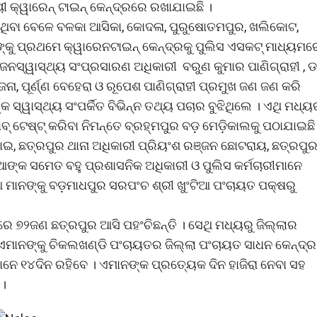
ୀ କ୍ୱାରେନ୍ ଟାଇନ୍ କେନ୍ଦ୍ରରେ ରଖାଯାଇଛି ।
ବା ବେଳେ ବଳକା ଆସିକା, କୋଦଳା, ପୁରୁଷୋତମପୁର, ଖଲିକୋଟ,
୍କୁ ପ୍ରଥମେ କ୍ୱାରେନଟାଇନ୍ କେନ୍ଦ୍ରକୁ ପୁଲିସ ଏସକଟ୍ ମାଧ୍ୟମର
ଜନସ୍ୱାସ୍ଥ୍ୟ ସଂପ୍ରସାରଣ ଅଧିକାରୀ ବରୁଣ କୁମାର ପାଣିଗ୍ରାହୀ , ଡ
 ଜେନା, ପୂର୍ଣ୍ଣ ବେହେରା ଓ ରୂପେଶ ପାଣିଗ୍ରାହୀ ପ୍ରମୁଖ ଜଣ ଜଣ କରି
ସ୍ୱାସ୍ଥ୍ୟ ସଂପର୍କିତ ବିଭିନ୍ନ ତଥ୍ୟ ପଚାର ବୁଝିଥିଲେ । ଏଥି ମଧ୍ୟ
ବ୍ ଟେଷ୍ଟ୍ କରିବା ନିମନ୍ତେ ବ୍ରହ୍ମପୁର ବଡ଼ ମେଡ଼ିକାଲକୁ ପଠାଯାଇଛି
 ଛତ୍ରପୁର ଥାନା ଅଧିକାରୀ ପ୍ରିୟଂଶ ରଞ୍ଜନ ଛୋଟରାୟ, ଛତ୍ରପୁ
ଆଙ୍କ ସମେତ ବହୁ ପ୍ରଶାସନିକ ଅଧିକାରୀ ଓ ପୁଲିସ କର୍ମଚାରୀମାନେ
ିଆ ମାନଙ୍କୁ ବଡ଼ମାଧପୁର ସରପଂଚ ଶ୍ରୀ ଖୁଂଟିଆ ପଂଚାୟତ ପକ୍ଷରୁ
 ୭୨ଜଣ ଛତ୍ରପୁର ଆସି ପହଂଚିଛନ୍ତି । ସେଥି ମଧ୍ୟରୁ ଜିଲ୍ଲାର
 ଏମାନଙ୍କୁ ଚିକଲଖଣ୍ଡି ପଂଚାୟତର ଜିଲ୍ଲା ପଂଚାୟତ ସାଧନ କେନ୍ଦ୍ର
ାନେ ୧୪ଦିନ ରହିବେ । ଏମାନଙ୍କ ପ୍ରତ୍ୟେକ ଦିନ ହାଜିରା ନେବା ସହ
 ।