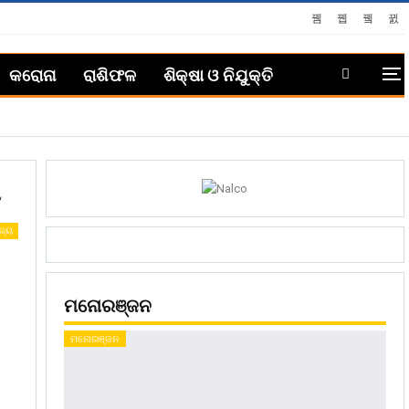
କରୋନା
ରାଶିଫଳ
ଶିକ୍ଷା ଓ ନିଯୁକ୍ତି
ଆ
ଜ୍ୟ
ମନୋରଞ୍ଜନ
ମନୋରଞ୍ଜନ