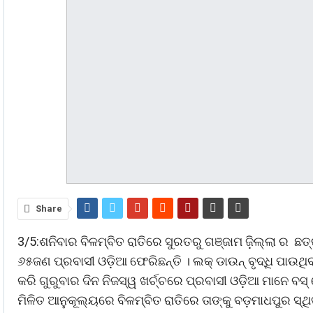
Share
3/5:ଶନିବାର ବିଳମ୍ବିତ ରାତିରେ ସୁରତରୁ ଗଞ୍ଜାମ ଜ଼ିଲ୍ଲା ର 
୬୫ଜଣ ପ୍ରବାସୀ ଓଡ଼ିଆ ଫେରିଛନ୍ତି । ଲକ୍ ଡାଉନ୍ ବୃଦ୍ଧି ପାଉ
କରି ଗୁରୁବାର ଦିନ ନିଜସ୍ୱ ଖର୍ଚ୍ଚରେ ପ୍ରବାସୀ ଓଡ଼ିଆ ମାନେ ବସ
ମିଳିତ ଆନୁକୂଲ୍ୟରେ ବିଳମ୍ବିତ ରାତିରେ ତାଙ୍କୁ ବଡ଼ମାଧପୁର ସ୍ଥ