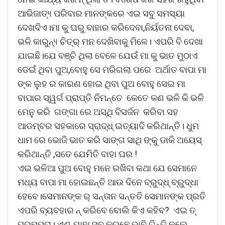
ଆଭିଜାତ୍ୟ୍ ପରିବାର ମାନଙ୍କରେ ଏଇ ସବୁ ସମସ୍ୟା
ଦେଖଦିଏ।ମା କୁ ଘରୁ ବାହାର କରିଦେବା,ନିର୍ୟତନା ଦେବା,
ଭଳି କାରୁନ୍ୟ୍ ଚିତ୍ର୍ ମନ ଦେଖିବାକୁ ମିଳେ। ଏପରି ବି ଦେଖା
ଯାଇଛି।ଯେ ବଞ୍ଚି ଥିଲା ବେଳେ ଯେଉଁ ମା କୁ ଭାତ ମୁଠାଏ
ଡେଇଁ ଥିବା ପୁଅ,ବୋହୁ ସେ ମରିଗଲା ପରେ ଅର୍ଥାତ ବାପା ମା
ଙ୍କ ଲୁହ ର କାରଣ ହୋଇ ଥିବା ପୁଅ ବୋହୁ ସେଇ ମା
ବାପାର ସ୍ୱର୍ଗ ପ୍ରାପ୍ତି ନିମନ୍ତେ କେତେ କଣ ଭଳି କି ଭଳି
ମେନୁ କରି ଗଙ୍ଗା ରେ ଅସ୍ଥି ବିସର୍ଜନ କରିବା ସହ
ଆଡମ୍ବର ସହକାରେ ସ୍ରାଦ୍ଧ୍ ଇତ୍ୟାଦି କରିଥାନ୍ତି। ଧୁମ
ଧାମ ରେ ଭୋଜି ଭାତ କରି ସାଙ୍ଗ ସାଥି ଙ୍କୁ ଡାକି ଅୟେସ୍
କରିଥାନ୍ତି ,ସତେ ଯେମିତି ବାହା ଘର !
ଏଇ ଭଳିଆ ପୁଅ ବୋହୁ ମନେ ରଖିବା କଥା ଯେ ସେମାନେ
ମଧ୍ୟ ବାପା ମା ହୋଇଛନ୍ତି ଆଉ ଦିନେ ବ୍ରୁଦ୍ଧ୍ ବ୍ରୁଦ୍ଧା
ହେବେ।ସେମାନଙ୍କ ର୍ ସନ୍ତାନ ସନ୍ତତି ସେମାନଙ୍କ ପ୍ରତି
ଏପରି ବ୍ୟବହାର ନ୍ କରିବେ ବୋଲି କିଏ କହିବ? ଏଇ ତ୍
ପରମ୍ପରା। ଏଣୁ ଯାହା ସବୁ କରୁଛେ ଭାବି ଚିନ୍ତି କଲେ