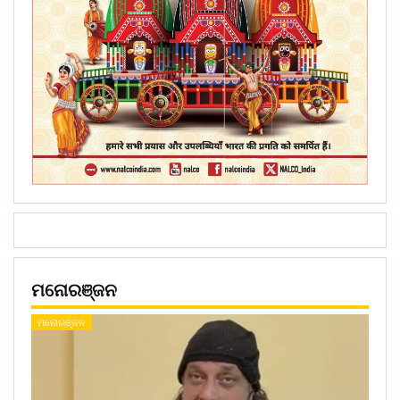
ମନୋରଞ୍ଜନ
ମନୋରଞ୍ଜନ