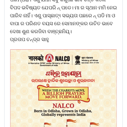
ବିପଦ ଭବିଷ୍ୟତ ଯେପରି ନ୍ ପଡେ। ମା ର ସ୍ଥାନ ମମି ନେଇ
ପାରିବ ନାହିଁ। ଏଣୁ ପାସ୍ଛାତ୍ୟ୍ ସଭ୍ୟତା ପଛରେ ନ୍ ପଡି ମା ଓ
ବାପା ର ପରିଣତ ବୟସ ରେ ସେମାନଙ୍କର ଉଚିତ ଭାବେ
ଦେଖା ଶୁଣ କରଜିବା ବାଞ୍ଚ୍ଛନିୟ୍।
ପ୍ରତାପ ଚନ୍ଦ୍ର ସାହୁ