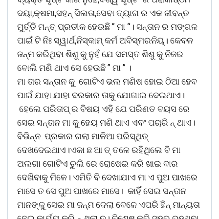
ଦୟା,କ୍ଷମା,ସହନ୍ ସିଲତା,ସେବା ତ୍ୟାଗ ର ଏକ ଜୀବନ୍ତ
ମୁର୍ତ୍ତି ମନ୍ତ୍ ପ୍ରତୀକ ହେଉଛି ” ମା “। ସନ୍ତାନ ର ମଙ୍ଗଳ
ପାଇଁ ଟି ନିଃ ସ୍ୱାର୍ଥ,ନିସ୍କାମ୍ କର୍ମ ଅବିସ୍ମରନିୟ୍। କେବଳ
ଜନ୍ମ କରିଥିବା ଶିଶୁ କୁ ନୁହଁ ଯେ ସମସ୍ତ ଶିଶୁ କୁ ନିଜର
ବୋଲି ମଣି ଥାଏ ସେ ହେଉଛି ” ମା ” ।
ମା ତାର ସନ୍ତାନ କୁ ଗୋଟିଏ ଭଲ ମଣିଷ ହୋଇ ଠିଆ ହେବ
ପାଇଁ ଯାହା ଯାହା ଦରକାର ତାକୁ ଯୋଗାଇ ଦେଇଥାଏ।
ହେଲେ ପରିତାପ୍ ର ବିଷୟ ଏହି ଯେ ପରିଣତ ବୟସ ରେ
ସେଇ ସନ୍ତାନ ମା କୁ ହେୟ ମଣି ଥାଏ ଏବଂ ପଚାରି ନ୍ ଥାଏ।
ବିଭିନ୍ନ ପ୍ରକାର ଗଲା ମାଳିଆ ପରିସ୍ଥିତ୍
ଦେଖଦେଇଥାଏ।ଏକା ଛ ଆ ତ୍ ତଳେ ରହିଥିଲେ ବି ମା
ଅଲଗା ଗୋଟିଏ ଚୁଲି ରେ ରୋଷେଇ କରି ଖାଇ ବାର
ଦେଖିବାକୁ ମିଳେ। ଏମିତି ବି ଦେଖାଯାଏ ମା ଏ ପୁଅ ପାଖରେ
ମାସେ ତ ସେ ପୁଅ ପାଖରେ ମାସେ। କାହିଁ ସେଇ ସନ୍ତାନ
ମାନଙ୍କୁ ସେଇ ମା ଜନ୍ମ ଦେଲା ବେଳେ ଏପରି ହିନ୍ ମାନ୍ୟତା
ନେଇ କାର୍ଯ୍ୟ କରି ନ୍ ଥିଲା ତ। ବିଶେଷ କରି ସହର ରହୁଥିବା