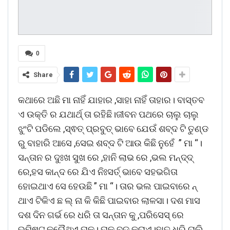
0
Share
କଥାରେ ଅଛି ମା ନାହିଁ ଯାହାର ,ସାହା ନାହିଁ ତାହାର। ବାସ୍ତବ
ଏ ଉକ୍ତି ର ଯଥାର୍ଥ୍ ତା ରହିଛି।ଜୀବନ ପଥରେ ଚାଲୁ ଚାଲୁ
ଝୁଂଟି ପଡିଲେ ,ସ୍ଵତ୍ ପ୍ରବୁତ୍ ଭାବେ ଯେଉଁ ଶବ୍ଦ ଟି ତୁଣ୍ଡ
ରୁ ବାହାରି ଆସେ ,ସେଇ ଶବ୍ଦ ଟି ଆଉ କିଛି ନୁହେଁ ” ମା “।
ସନ୍ତାନ ର ଦୁଃଖ ସୁଖ ରେ ,ହାନି ଲାଭ ରେ ,ଭଲ ମନ୍ଦ୍ଦ୍
ରେ,ହସ କାନ୍ଦ ରେ ଯିଏ ନିଃସର୍ତ୍ ଭାବେ ସହଭଗିତା
ହୋଇଥାଏ ସେ ହେଉଛି ” ମା “। ତାର ଭଲ ପାଇବାରେ ନ୍
ଥାଏ ଟିକିଏ ଛ ଲ୍ ନା କି କିଛି ପାଇବାର ଲାଳସା। ଦଶ ମାସ
ଦଶ ଦିନ ଗର୍ଭ ରେ ଧରି ତା ସନ୍ତାନ କୁ ,ପରିସେସ୍ ରେ
ଭୂମିଷ୍ଟ କରୈଥଏ ତାକୁ। ତାକୁ ବଡ଼ କରାଏ।ହାତ ଧରି ଚାଲି