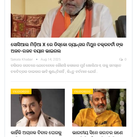
ସୋସିଆଲ ମିଡ଼ିଆ X ରେ ଡିସ୍କୋ ଡ୍ୟାନ୍ସର ମିଥୁନ ଚକ୍ରବର୍ତୀ ଙ୍କ
ଅଜବ-ଗଜବ ବୟାନ ଭାଇରଲ
Sakala Khabar
Aug 14, 2025
0
ବଲିଉଡ ଜଗତରେ ଯେତେବେଳେ କୌଣସି କଳାକାର ମୁହଁ ଖୋଲିଥାଏ, ତାକୁ ସମସ୍ତେ
ଚଳଚିତ୍ରର ଡାଇଲଗ ଭାବି ଶୁଣନ୍ତିନାହିଁ , କିନ୍ତୁ ବର୍ତମାନ ଯେଉଁ…
ମନୋରଞ୍ଜନ
ମନୋରଞ୍ଜନ
କାହିଁକି ଅଚାନକ ବିବାଦ ଘେରକୁ
ଭାରତୀୟ ସିନେ ଜଗତର ଜଣେ