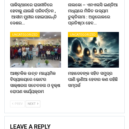
ପାକିସ୍ଥାନରେ ରାଜନୀତିରେ
ନାଲକୋ – ଏନଏଲସି ଇଣ୍ଡିଆ
ହେବାକୁ ଯାଉଛି ପରିବର୍ତ୍ତନ ,
ମଧ୍ୟରେ ମିଳିତ ଉଦ୍ୟମ
ଆସୀମ ମୁନୀର ହୋଇପାରନ୍ତି
ଚୁକ୍ତିନାମା : ଅନୁଗୋଳରେ
ଦେଶର…
ପ୍ରତିଷ୍ଠା ହେବ…
UNCATEGORIZED
UNCATEGORIZED
ଆଞ୍ଚଳିକ ଉଚ୍ଚ ମାଧ୍ୟମିକ
ମହାଦେବଙ୍କ ସହିତ ସମୁଦ୍ର
ବିଦ୍ୟାଳୟରେ ଭୋଟର
ପାଣି ଲୁଣିଆ ହେବାର କଣ ରହିଛି
ସାକ୍ଷରତା ସଚେତନତା ଓ ବୃକ୍ଷ
ସମ୍ପର୍କ
ରୋପଣ କାର୍ଯ୍ୟକ୍ରମ
PREV
NEXT
LEAVE A REPLY