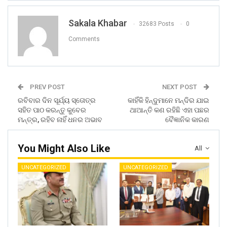
Sakala Khabar
32683 Posts
0
Comments
PREV POST
NEXT POST
ରବିବାର ଦିନ ସୂର୍ଯ୍ୟ ସ୍ତୋତ୍ର
କାହିଁକି ହିନ୍ଦୁମାନେ ମନ୍ଦିର ଯାଇ
ସହିତ ପାଠ କରନ୍ତୁ କୁବେର
ଥାଆନ୍ତି କଣ ରହିଛି ଏହା ପଛର
ମନ୍ତ୍ର, ରହିବ ନାହିଁ ଧନର ଅଭାବ
ବୈଜ୍ଞାନିକ କାରଣ
You Might Also Like
All
UNCATEGORIZED
UNCATEGORIZED