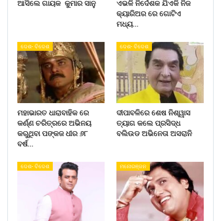
ଆସିଲେ ଗାୟକ କୁମାର ସାନୁ
ଏଭଳି ନିର୍ଦେଶକ ଯିଏକି ନିଜ
କ୍ୟାରିଅର ରେ ଗୋଟିଏ
ମଧ୍ୟ…
ଦେଶ- ବିଦେଶ
ଦେଶ- ବିଦେଶ
ମହାଭାରତ ଧାରାବାହିକ ରେ
ଦୀପାବଳିରେ ଶେଷ ନିଶ୍ୱାସ
କର୍ଣ୍ଣ ଚରିତ୍ରରେ ଅଭିନୟ
ତ୍ୟାଗ କଲେ ପ୍ରସିଦ୍ଧ
କରୁଥିବା ପଙ୍କଜ ଧୀର ୬୮
ବଲିଉଡ ଅଭିନେତା ଅସରାନି
ବର୍ଷ…
ଦେଶ- ବିଦେଶ
ମନୋରଞ୍ଜନ