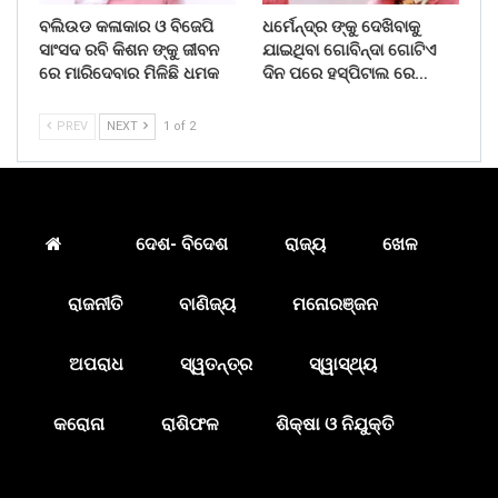
ବଲିଉଡ କଳାକାର ଓ ବିଜେପି
ଧର୍ମେନ୍ଦ୍ର ଙ୍କୁ ଦେଖିବାକୁ
ସାଂସଦ ରବି କିଶନ ଙ୍କୁ ଜୀବନ
ଯାଇଥିବା ଗୋବିନ୍ଦା ଗୋଟିଏ
ରେ ମାରିଦେବାର ମିଳିଛି ଧମକ
ଦିନ ପରେ ହସ୍ପିଟାଲ ରେ…
PREV
NEXT
1 of 2
ଦେଶ- ବିଦେଶ
ରାଜ୍ୟ
ଖେଳ
ରାଜନୀତି
ବାଣିଜ୍ୟ
ମନୋରଞ୍ଜନ
ଅପରାଧ
ସ୍ୱତନ୍ତ୍ର
ସ୍ୱାସ୍ଥ୍ୟ
କରୋନା
ରାଶିଫଳ
ଶିକ୍ଷା ଓ ନିଯୁକ୍ତି