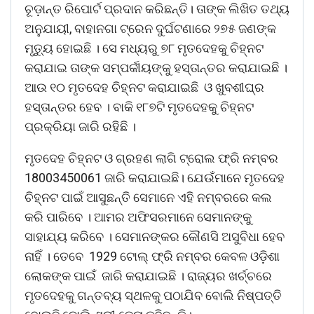
ଚୂଡ଼ାନ୍ତ ରିପୋର୍ଟ ପ୍ରଦାନ କରିଛନ୍ତି। ତାଙ୍କ ଲିଖିତ ତଥ୍ୟ
ଅନୁଯାୟୀ, ବାହାନଗା ଟ୍ରେନ ଦୁର୍ଘଟଣାରେ ୨୭୫ ଜଣଙ୍କ
ମୃତ୍ୟୁ ହୋଇଛି । ସେ ମଧ୍ୟରୁ ୭୮ ମୃତଦେହକୁ ଚିହ୍ନଟ
କରାଯାଇ ତାଙ୍କ ସମ୍ପର୍କୀୟଙ୍କୁ ହସ୍ତାନ୍ତର କରାଯାଇଛି ।
ଆଉ ୧୦ ମୃତଦେହ ଚିହ୍ନଟ କରାଯାଇଛି ଓ ଖୁବଶୀଘ୍ର
ହସ୍ତାନ୍ତର ହେବ । ବାକି ୧୮୭ଟି ମୃତଦେହକୁ ଚିହ୍ନଟ
ପ୍ରକ୍ରିୟା ଜାରି ରହିଛି ।
ମୃତଦେହ ଚିହ୍ନଟ ଓ ଗ୍ରହଣ ଲାଗି ଟ୍ରୋଲ ଫ୍ରି ନମ୍ବର
18003450061 ଜାରି କରାଯାଇଛି। ଯେଉଁମାନେ ମୃତଦେହ
ଚିହ୍ନଟ ପାଇଁ ଆସୁଛନ୍ତି ସେମାନେ ଏହି ନମ୍ବରରେ କଲ
କରି ପାରିବେ । ଆମର ଅଫିସରମାନେ ସେମାନଙ୍କୁ
ସାହାଯ୍ୟ କରିବେ । ସେମାନଙ୍କର କୌଣସି ଅସୁବିଧା ହେବ
ନାହିଁ । ତେବେ 1929 ଟୋଲ୍ ଫ୍ରି ନମ୍ବର କେବଳ ଓଡ଼ିଶା
ଲୋକଙ୍କ ପାଇଁ ଜାରି କରାଯାଇଛି । ରାଜ୍ୟର ଖର୍ଚ୍ଚରେ
ମୃତଦେହକୁ ଗନ୍ତବ୍ୟ ସ୍ଥଳକୁ ପଠାଯିବ ବୋଲି ନିଷ୍ପତ୍ତି