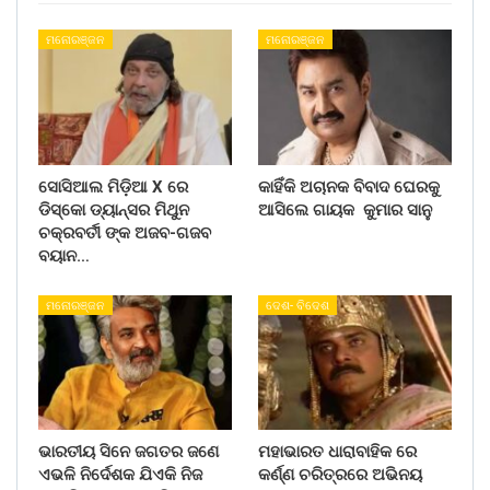
ମନୋରଞ୍ଜନ
ମନୋରଞ୍ଜନ
ସୋସିଆଲ ମିଡ଼ିଆ X ରେ
କାହିଁକି ଅଚାନକ ବିବାଦ ଘେରକୁ
ଡିସ୍କୋ ଡ୍ୟାନ୍ସର ମିଥୁନ
ଆସିଲେ ଗାୟକ କୁମାର ସାନୁ
ଚକ୍ରବର୍ତୀ ଙ୍କ ଅଜବ-ଗଜବ
ବୟାନ…
ମନୋରଞ୍ଜନ
ଦେଶ- ବିଦେଶ
ଭାରତୀୟ ସିନେ ଜଗତର ଜଣେ
ମହାଭାରତ ଧାରାବାହିକ ରେ
ଏଭଳି ନିର୍ଦେଶକ ଯିଏକି ନିଜ
କର୍ଣ୍ଣ ଚରିତ୍ରରେ ଅଭିନୟ