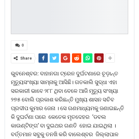
0
Share
ଭୁବନେଶ୍ବର: ବାହାନଗା ଟ୍ରେନ ଦୁର୍ଘଟଣାରେ ଚୂଡ଼ାନ୍ତ
ମୃତ୍ୟୁସଂଖ୍ୟା ସାମ୍ନାକୁ ଆସିଛି। ଗତକାଲି ସୁଦ୍ଧା ଏହା
ସରକାରୀ ଭାବେ ୨୮୮ ଥିବା ବେଳେ ଆଜି ମୃତ୍ୟୁ ସଂଖ୍ୟା
୨୭୫ ବୋଲି ପ୍ରକାଶ କରିଛନ୍ତି ମୁଖ୍ୟ ଶାସନ ସଚିବ
ପ୍ରଦୀପ କୁମାର ଜେନା । ସେ ଗଣମାଧ୍ୟମକୁ ଜଣାଇଛନ୍ତି
କି ଦୁଘର୍ଟଣା ପରେ କେତେକ ମୃତଦେହର ‘ଡବଲ
କାଉଣ୍ଟିଙ୍ଗ’ ବା ଦୁଇଥର ଗଣତି ହୋଇ ଯାଇଥିଲା ।
ବର୍ତ୍ତମାନ ସବୁକୁ ତନଖି କରି ବାଲେଶ୍ବର ଜିଲ୍ଲାପାଳ