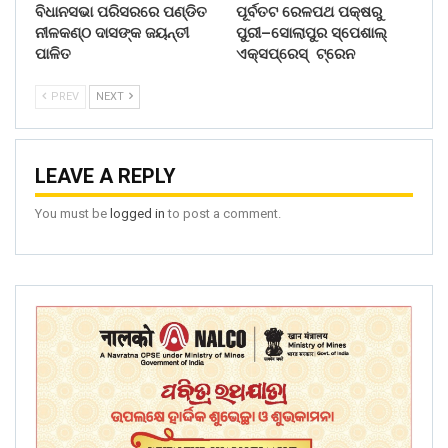
ବିଧାନସଭା ପରିସରରେ ପଣ୍ଡିତ
ପୂର୍ବତଟ ରେଳପଥ ପକ୍ଷରୁ
ନୀଳକଣ୍ଠ ଦାସଙ୍କ ଜୟନ୍ତୀ
ପୁରୀ–ସୋଲାପୁର ସ୍ପେଶାଲ୍
ପାଳିତ
ଏକ୍ସପ୍ରେସ୍ ଟ୍ରେନ
PREV
NEXT
LEAVE A REPLY
You must be
logged in
to post a comment.