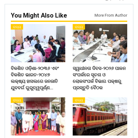
You Might Also Like
More From Author
ରାଜ୍ୟ
ରାଜ୍ୟ
ବିକଶିତ ଓଡ଼ିଶା-୨୦୩୬ ଏବଂ
ସ୍ୱାଧୀନତା ଦିବସ-୨୦୨୬ ପାଳନ
ବିକଶିତ ଭାରତ-୨୦୪୭
ସଂପର୍କରେ ସୂଚନା ଓ
ଲକ୍ଷ୍ୟ ହାସଲରେ ଜନଜାତି
ଲୋକସଂପର୍କ ବିଭାଗ ପକ୍ଷରୁ
ଯୁବବର୍ଗ ଗୁରୁତ୍ୱପୂର୍ଣ୍ଣ…
ପ୍ରସ୍ତୁତି ବୈଠକ
ରାଜ୍ୟ
ରାଜ୍ୟ