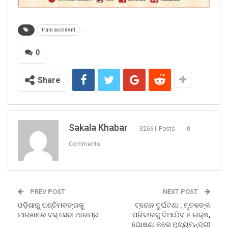
train accident
0
Share
Sakala Khabar
32661 Posts
0
Comments
PREV POST
NEXT POST
ଓଡ଼ିଶାରୁ ପଶ୍ଚିମବଙ୍ଗକୁ
ଟ୍ରେନ ଦୁର୍ଘଟଣା : ମୃତକଙ୍କ
ମାଗଣାରେ ବସ୍‌ ସେବା ଆରମ୍ଭ
ପରିବାରକୁ ଦିଆଯିବ ୫ ଲକ୍ଷ,
ଘୋଷଣା କଲେ ମୁଖ୍ୟମନ୍ତ୍ରୀ