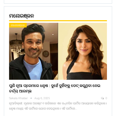
ମନୋରଞ୍ଜନ
ମନୋରଞ୍ଜନ
ପୁଣି ନୂଆ ପ୍ରେମରେ ଧନୁଷ : ଦୁହେଁ ଦୁହିଁଙ୍କୁ ଡେଟ୍ କରୁଥିବା ନେଇ
ଚର୍ଚ୍ଚା ଆରମ୍ଭ
Sakala Khabar
Aug 6, 2025
0
ନୂଆଦିଲ୍ଲୀ: ମୃଣାଲ ଅଗଷ୍ଟ ୧ ତାରିଖରେ ଏକ ଜନ୍ମଦିନ ପାର୍ଟିର ଆୟୋଜନ କରିଥିଲେ।
ଧନୁଷ ମଧ୍ୟ ଏହି ପାର୍ଟିରେ ଯୋଗ ଦେଇଥିଲେ। ଏହି ପାର୍ଟିରେ…