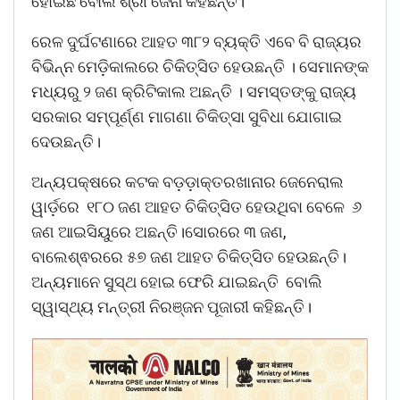
‌ହୋଇଛି ବୋଲି ଶ୍ରୀ ଜେନା କହିଛନ୍ତି।
ରେଳ ଦୁର୍ଘଟଣାରେ ଆହତ ୩୮୨ ବ୍ୟକ୍ତି ଏବେ ବି ରାଜ୍ୟର
ବିଭିନ୍ନ ମେଡ଼ିକାଲରେ ଚିକିତ୍ସିତ ହେଉଛନ୍ତି । ସେମାନଙ୍କ
ମଧ୍ୟରୁ ୨ ଜଣ କ୍ରିଟିକାଲ ଅଛନ୍ତି । ସମସ୍ତଙ୍କୁ ରାଜ୍ୟ
ସରକାର ସମ୍ପୂର୍ଣ୍ଣ ମାଗଣା ଚିକିତ୍ସା ସୁବିଧା ଯୋଗାଇ
ଦେଉଛନ୍ତି।
ଅନ୍ୟପକ୍ଷରେ କଟକ ବଡ଼ଡ଼ାକ୍ତରଖାନାର ଜେନେରାଲ
ୱାର୍ଡ଼ରେ ୧୮୦ ଜଣ ଆହତ ଚିକିତ୍ସିତ ହେଉଥିବା ବେଳେ ୬
ଜଣ ଆଇସିୟୁରେ ଅଛନ୍ତି।ସୋରରେ ୩ ଜଣ,
ବାଲେଶ୍ଵରରେ ୫୭ ଜଣ ଆହତ ଚିକିତ୍ସିତ ହେଉଛନ୍ତି।
ଅନ୍ୟମାନେ ସୁସ୍ଥ ହୋଇ ଫେରି ଯାଇଛନ୍ତି ବୋଲି
ସ୍ୱାସ୍ଥ୍ୟ ମନ୍ତ୍ରୀ ନିରଞ୍ଜନ ପୂଜାରୀ କହିଛନ୍ତି।