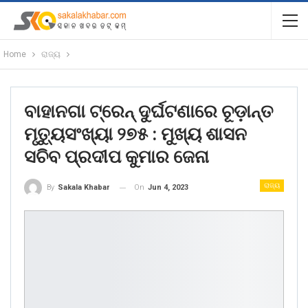
Home
ରାଜ୍ୟ
ବାହାନଗା ଟ୍ରେନ୍ ଦୁର୍ଘଟଣାରେ ଚୂଡ଼ାନ୍ତ
ମୃତ୍ୟୁସଂଖ୍ୟା ୨୭୫ : ମୁଖ୍ୟ ଶାସନ
ସଚିବ ପ୍ରଦୀପ କୁମାର ଜେନା
ରାଜ୍ୟ
On
Jun 4, 2023
By
Sakala Khabar