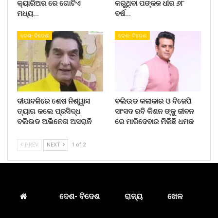
କ୍ୟାରିଅର ରେ ଗୋଟିଏ
କରୁଥିବା ପଙ୍କଜ ଧୀର ୬୮
ମଧ୍ୟ…
ବର୍ଷ…
ଦେଶ- ବିଦେଶ
ଦେଶ- ବିଦେଶ
ଦୀପାବଳିରେ ଶେଷ ନିଶ୍ୱାସ
ବଲିଉଡ କଳାକାର ଓ ବିଜେପି
ତ୍ୟାଗ କଲେ ପ୍ରସିଦ୍ଧ
ସାଂସଦ ରବି କିଶନ ଙ୍କୁ ଜୀବନ
ବଲିଉଡ ଅଭିନେତା ଅସରାନି
ରେ ମାରିଦେବାର ମିଳିଛି ଧମକ
PREV
NEXT
1 of 2
ଦେଶ- ବିଦେଶ
ରାଜ୍ୟ
ଖେଳ