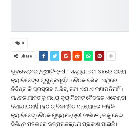
0
Share
ଭୁବନେଶ୍ବର /ନୂଆଦିଲ୍ଲୀ : ସନ୍ଧ୍ୟା ୭ଟା ୪୫ରେ ରାଜ୍ୟ
କ୍ୟାବିନେଟ୍‌ର ଗୁରୁତ୍ବପୂର୍ଣ୍ଣ ବୈଠକ ବସିବ। ଏଥିରେ
ନିର୍ଦିଷ୍ଟ କି ପ୍ରସ୍ତାବ ଆସିବ, ତାହା ଏଯାଏ ଜଣାପଡିନାହିଁ।
ମନ୍ତ୍ରୀମାନଙ୍କୁ ମଧ୍ୟ କ୍ୟାବିନେଟ୍ ବୈଠକର ଏଜେଣ୍ଡା
ଦିଆଯାଇନାହିଁ। ହଠାତ୍ ବିଳମ୍ବିତ ସନ୍ଧ୍ୟାରେ କାହିଁକି
କ୍ୟାବିନେଟ୍ ବୈଠକ ମୁଖ୍ୟମନ୍ତ୍ରୀ ଡାକିଲେ, ତାକୁ ନେଇ
ବିଭିନ୍ନ ମହଲରେ କଳ୍ପନାଜଳ୍ପନା ପ୍ରକାଶ ପାଇଛି।