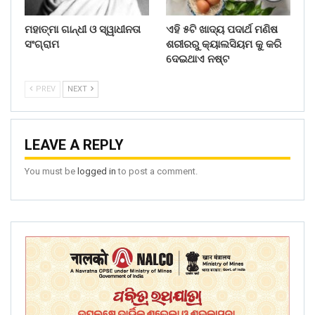
ମହାତ୍ମା ଗାନ୍ଧୀ ଓ ସ୍ୱାଧୀନତା
ଏହି ୫ଟି ଖାଦ୍ୟ ପଦାର୍ଥ ମଣିଷ
ସଂଗ୍ରାମ
ଶରୀରରୁ କ୍ୟାଲସିୟମ କୁ କରି
ଦେଇଥାଏ ନଷ୍ଟ
PREV
NEXT
LEAVE A REPLY
You must be
logged in
to post a comment.