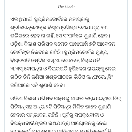
The Hindu
ଏଇଥିପାଇଁ ସୁପ୍ରିମକୋର୍ଟରେ ମହାପ୍ରଭୁ
ଶ୍ରୀଜଗନ୍ନାଥଙ୍କ ବିଶ୍ବପ୍ରସିଦ୍ଧ ରଥଯାତ୍ରା ୨୩
ତାରିଖରେ ହେବ ନା ନାହିଁ, ସେ ସଂପର୍କରେ ଶୁଣାଣି ହେବ।
ଓଡ଼ିଶା ବିକାଶ ପରିଷଦ ସମେତ ପାଖାପାଖି ୭ଟି ଆବେଦନ
କୋର୍ଟଙ୍କ ନିକଟରେ ରହିଛି। ସୁପ୍ରିମକୋର୍ଟର ମୁଖ୍ୟ
ବିଚାରପତି ଜଷ୍ଟିସ ଏସ୍‌.ଏ. ବୋବଡେ, ବିଚାରପତି
ଏ.ଏସ୍‌.ବୋପନ୍ନା ଓ ବିଚାରପତି ହୃଷିକେଶ ରାୟଙ୍କୁ ନେଇ
ଗଠିତ ତିନି ଜଣିଆ ଖଣ୍ଡପୀଠରେ ଭିଡିଓ କନ୍‌ଫରେନ୍ସିଂ
ଜରିଆରେ ଏହି ଶୁଣାଣି ହେବ।
ଓଡ଼ିଶା ବିକାଶ ପରିଷଦ ପକ୍ଷରୁ ଦାଖଲ କରାଯାଇଥିବା ରିଟ୍‌
ପିଟିସନ୍‌ ସହ ଅନ୍ୟ ୨ଟି ପିଟିସନ୍‌ର ମିଳିତ ଭାବେ ଶୁଣାଣି
ହେବାର ସମ୍ଭାବନା ରହିଛି। ପୂର୍ବରୁ ସପକ୍ଷବାଦୀ ଓ
ବିପକ୍ଷବାଦୀଙ୍କର ରଥଯାତ୍ରା ଆୟୋଜନକୁ ନେଇ
ହାଇକୋର୍ଟ ରାୟ ଶୁଣାାଇ ସାରିଥିବାରୁ ସୁପ୍ରିମକୋର୍ଟ କି