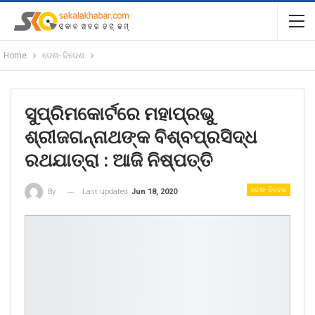
Home
ଦେଶ- ବିଦେଶ
ସୁପ୍ରିମକୋର୍ଟରେ ମହାପ୍ରଭୁ
ଶ୍ରୀଜଗନ୍ନାଥଙ୍କ ବିଶ୍ବପ୍ରସିଦ୍ଧ
ରଥଯାତ୍ରା : ଆଜି ନିଷ୍ପତ୍ତି
ଦେଶ- ବିଦେଶ
Last updated
Jun 18, 2020
By