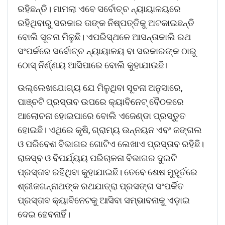
ରହିଛନ୍ତି। ମାମଲା ଏବେ ସର୍ବୋଚ୍ଚ ନ୍ୟାୟାଳୟରେ
ରହିଥିବାରୁ ସରକାର ତାଙ୍କ ନିଷ୍ପତ୍ତିକୁ ଅଟକାଇଛନ୍ତି
ବୋଲି ସୂଚନା ମିଳୁଛି। ଏପରିସ୍ଥଳେ ଆସନ୍ତାକାଲି ରଥ
ସଂପର୍କରେ ସର୍ବୋଚ୍ଚ ନ୍ୟାୟାଳୟ ବା ସରକାରଙ୍କ ଠାରୁ
ଠୋସ୍ ନିର୍ଣ୍ଣୟ ଆସିପାରେ ବୋଲି କୁହାଯାଉଛି।
ଉଲ୍ଲେଖଯୋଗ୍ୟ ଯେ ମିଳୁଥିବା ସୂଚନା ଅନୁସାରେ,
ପାଞ୍ଚଟି ପ୍ରସ୍ତାବ ଉପରେ କ୍ୟାବିନେଟ୍ ବୈଠକରେ
ଆଲୋଚନା ହୋଇପାରେ ବୋଲି ଏଜେଣ୍ଡା ପ୍ରସ୍ତୁତ
ହୋଇଛି। ଏଥିରେ କୃଷି, ଗ୍ରାମ୍ୟ ଉନ୍ନୟନ ଏବଂ ଜଙ୍ଗଲ
ଓ ପରିବେଶ ବିଭାଗର ଗୋଟିଏ ଲେଖାଏ ପ୍ରସ୍ତାବ ରହିଛି।
ରାଜସ୍ବ ଓ ବିପର୍ଯ୍ୟୟ ପରିଚାଳନା ବିଭାଗର ଦୁଇଟି
ପ୍ରସ୍ତାବ ରହିଥିବା କୁହାଯାଇଛି। ତେବେ ଶେଷ ମୁହୂର୍ତରେ
ଶ୍ରୀଜଗନ୍ନାଥଙ୍କ ରଥଯାତ୍ରା ପ୍ରସଙ୍ଗ ସଂପର୍କିତ
ପ୍ରସ୍ତାବ କ୍ୟାବିନେଟକୁ ଆସିବା ସମ୍ଭାବନାକୁ ଏଡ଼ାଇ
ଦେଇ ହେବନାହିଁ।