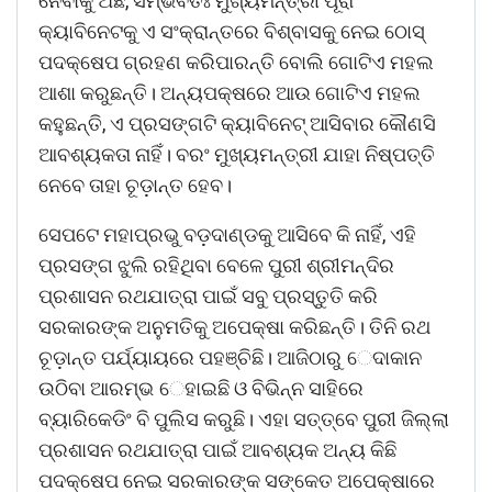
ନେବାକୁ ଅଛି, ସମ୍ଭବତଃ ମୁଖ୍ୟମନ୍ତ୍ରୀ ପୂରା
କ୍ୟାବିନେଟକୁ ଏ ସଂକ୍ରାନ୍ତରେ ବିଶ୍ବାସକୁ ନେଇ ଠୋସ୍
ପଦକ୍ଷେପ ଗ୍ରହଣ କରିପାରନ୍ତି ବୋଲି ଗୋଟିଏ ମହଲ
ଆଶା କରୁଛନ୍ତି। ଅନ୍ୟପକ୍ଷରେ ଆଉ ଗୋଟିଏ ମହଲ
କହୁଛନ୍ତି, ଏ ପ୍ରସଙ୍ଗଟି କ୍ୟାବିନେଟ୍ ଆସିବାର କୌଣସି
ଆବଶ୍ୟକତା ନାହିଁ। ବରଂ ମୁଖ୍ୟମନ୍ତ୍ରୀ ଯାହା ନିଷ୍ପତ୍ତି
ନେବେ ତାହା ଚୂଡ଼ାନ୍ତ ହେବ।
ସେପଟେ ମହାପ୍ରଭୁ ବଡ଼ଦାଣ୍ଡକୁ ଆସିବେ କି ନାହିଁ, ଏହି
ପ୍ରସଙ୍ଗ ଝୁଲି ରହିଥିବା ବେଳେ ପୁରୀ ଶ୍ରୀମନ୍ଦିର
ପ୍ରଶାସନ ରଥଯାତ୍ରା ପାଇଁ ସବୁ ପ୍ରସ୍ତୁତି କରି
ସରକାରଙ୍କ ଅନୁମତିକୁ ଅପେକ୍ଷା କରିଛନ୍ତି। ତିନି ରଥ
ଚୂଡ଼ାନ୍ତ ପର୍ଯ୍ୟାୟରେ ପହଞ୍ଚିଛି। ଆଜିଠାରୁ େଦାକାନ
ଉଠିବା ଆରମ୍ଭ େହାଇଛି ଓ ବିଭିନ୍ନ ସାହିରେ
ବ୍ୟାରିକେଡିଂ ବି ପୁଲିସ କରୁଛି। ଏହା ସତ୍ତ୍ବେ ପୁରୀ ଜିଲ୍ଲା
ପ୍ରଶାସନ ରଥଯାତ୍ରା ପାଇଁ ଆବଶ୍ୟକ ଅନ୍ୟ କିଛି
ପଦକ୍ଷେପ ନେଇ ସରକାରଙ୍କ ସଙ୍କେତ ଅପେକ୍ଷାରେ