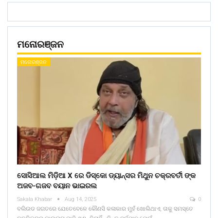
ମନୋରଞ୍ଜନ
ମନୋରଞ୍ଜନ
ସୋସିଆଲ ମିଡ଼ିଆ X ରେ ଡିସ୍କୋ ଡ୍ୟାନ୍ସର ମିଥୁନ ଚକ୍ରବର୍ତୀ ଙ୍କ
ଅଜବ-ଗଜବ ବୟାନ ଭାଇରଲ
Sakala Khabar
Aug 14, 2025
0
ବଲିଉଡ ଜଗତରେ ଯେତେବେଳେ କୌଣସି କଳାକାର ମୁହଁ ଖୋଲିଥାଏ, ତାକୁ ସମସ୍ତେ