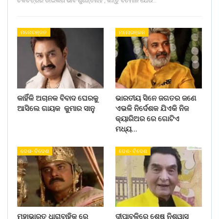
ଚଳଚିତ୍ରର ଡାଇଲଗ ଭାବି ଶୁଣନ୍ତିନାହିଁ , କିନ୍ତୁ ବର୍ତମାନ ଯେଉଁ…
ମନୋରଞ୍ଜନ
ମନୋରଞ୍ଜନ
କାହିଁକି ଅଚାନକ ବିବାଦ ଘେରକୁ
ଭାରତୀୟ ସିନେ ଜଗତର ଜଣେ
ଆସିଲେ ଗାୟକ କୁମାର ସାନୁ
ଏଭଳି ନିର୍ଦେଶକ ଯିଏକି ନିଜ
କ୍ୟାରିଅର ରେ ଗୋଟିଏ
ମଧ୍ୟ…
ଦେଶ- ବିଦେଶ
ଦେଶ- ବିଦେଶ
ମହାଭାରତ ଧାରାବାହିକ ରେ
ଦୀପାବଳିରେ ଶେଷ ନିଶ୍ୱାସ