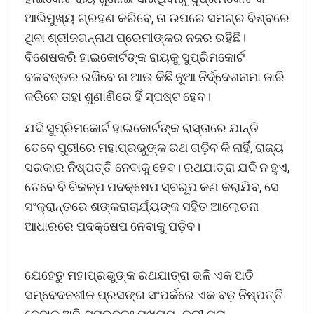
ଆଭିମୁଖ୍ୟ ଗ୍ରହଣ କରିବେ, ତା ଉପରେ ସମଗ୍ର ବିଶ୍ବରେ
ଥିବା ଶ୍ରୀଜଗନ୍ନାଥ ପ୍ରେମୀଙ୍କର ନଜର ରହିଛି।
ବିଶେଷକରି ହାଇକୋର୍ଟଙ୍କ ରାୟକୁ ସୁପ୍ରିମକୋର୍ଟ
ବଳବତ୍ତର ରଖିବେ ନା ଆଉ କିଛି ନୂଆ ନିର୍ଦ୍ଦେଶନାମା ଜାରି
କରିବେ ତାହା ଶୁଣାଣିରେ ହିଁ ସ୍ପଷ୍ଟ ହେବ।
ଯଦି ସୁପ୍ରିମକୋର୍ଟ ହାଇକୋର୍ଟଙ୍କ ରାସ୍ତାରେ ଯାନ୍ତି
ତେବେ ପୁରୀରେ ମହାପ୍ରଭୁଙ୍କ ରଥ ଗଡ଼ିବ କି ନାହିଁ, ରାଜ୍ୟ
ସରକାର ନିଷ୍ପତ୍ତି ନେବାକୁ ହେବ। ରଥଯାତ୍ରା ଯଦି ନ ହୁଏ,
ତେବେ ବି ବିକଳ୍ପ ପଦକ୍ଷେପ ସ୍ବରୂପ କଣ କରାଯିବ, ସେ
ସଂକ୍ରାନ୍ତରେ ଶଙ୍କରାଚାର୍ଯ୍ୟଙ୍କ ସହିତ ଆଲୋଚନା
ଆଧାରରେ ପଦକ୍ଷେପ ନେବାକୁ ପଡ଼ିବ।
ଯେହେତୁ ମହାପ୍ରଭୁଙ୍କ ରଥଯାତ୍ରା ଭଳି ଏକ ଅତି
ସମ୍ବେଦନଶୀଳ ପ୍ରସଙ୍ଗ ସଂପର୍କରେ ଏକ ବଡ଼ ନିଷ୍ପତ୍ତି