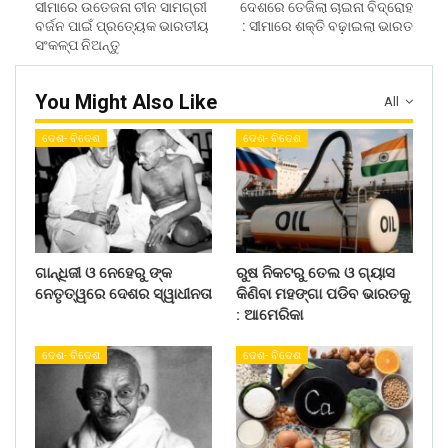
ସୀମାରେ ଉତେଜନା ଚୀନ ସାମଗ୍ରୀ
ଦେଶରେ ତେଜିଲା ଚାଇନା ବିଦ୍ରୋହ
ବର୍ଜନ ପାଇଁ ପ୍ରତ୍ୟେକ ଭାରତୀୟ
: ସୀମାରେ ଶକ୍ତି ବଢ଼ାଇଲା ଭାରତ
ସଂକଳ୍ପ ନିଅନ୍ତୁ
You Might Also Like
All
ଦେଶ- ବିଦେଶ
ଦେଶ- ବିଦେଶ
ଗାନ୍ଧିଜୀ ଓ ନେହେରୁ ଙ୍କ
ରୁଷ ନିକଟରୁ ତେଲ ଓ ଗ୍ୟାସ
ନେତୃତ୍ୱରେ ଦେଶର ସ୍ୱାଧୀନତା
କିଣିବା ମହଙ୍ଗା ପଡିବ ଭାରତକୁ
: ଆମେରିକା
ଦେଶ- ବିଦେଶ
ଦେଶ- ବିଦେଶ