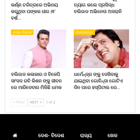
କର୍ଣ୍ଣ ଚରିତ୍ରରେ ଅଭିନୟ
ତ୍ୟାଗ କଲେ ପ୍ରସିଦ୍ଧ
କରୁଥିବା ପଙ୍କଜ ଧୀର ୬୮
ବଲିଉଡ ଅଭିନେତା ଅସରାନି
ବର୍ଷ…
ଦେଶ- ବିଦେଶ
ମନୋରଞ୍ଜନ
ବଲିଉଡ କଳାକାର ଓ ବିଜେପି
ଧର୍ମେନ୍ଦ୍ର ଙ୍କୁ ଦେଖିବାକୁ
ସାଂସଦ ରବି କିଶନ ଙ୍କୁ ଜୀବନ
ଯାଇଥିବା ଗୋବିନ୍ଦା ଗୋଟିଏ
ରେ ମାରିଦେବାର ମିଳିଛି ଧମକ
ଦିନ ପରେ ହସ୍ପିଟାଲ ରେ…
PREV
NEXT
1 of 2
ଦେଶ- ବିଦେଶ
ରାଜ୍ୟ
ଖେଳ