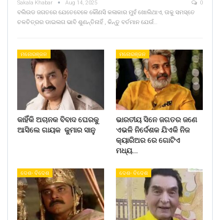
Sakala Khabar
Aug 14, 2025
0
ବଲିଉଡ ଜଗତରେ ଯେତେବେଳେ କୌଣସି କଳାକାର ମୁହଁ ଖୋଲିଥାଏ, ତାକୁ ସମସ୍ତେ
ଚଳଚିତ୍ରର ଡାଇଲଗ ଭାବି ଶୁଣନ୍ତିନାହିଁ , କିନ୍ତୁ ବର୍ତମାନ ଯେଉଁ…
ମନୋରଞ୍ଜନ
ମନୋରଞ୍ଜନ
କାହିଁକି ଅଚାନକ ବିବାଦ ଘେରକୁ
ଭାରତୀୟ ସିନେ ଜଗତର ଜଣେ
ଆସିଲେ ଗାୟକ କୁମାର ସାନୁ
ଏଭଳି ନିର୍ଦେଶକ ଯିଏକି ନିଜ
କ୍ୟାରିଅର ରେ ଗୋଟିଏ
ମଧ୍ୟ…
ଦେଶ- ବିଦେଶ
ଦେଶ- ବିଦେଶ