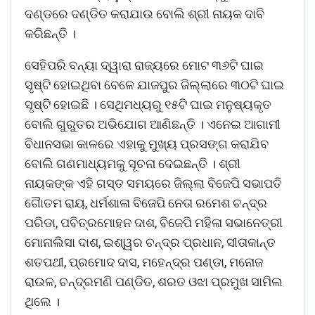
ଦଣ୍ଡରେ ଦଣ୍ଡିତ କରାଯାଉ ବୋଲି ଶ୍ରୀ ନାୟକ ଦାବି
କରିଛନ୍ତି ।
ସେହିପରି ବନ୍ୟା ଦ୍ୱାରା ରାଜ୍ୟରେ ମୋଟ ୩୬ଟି ଘାଇ
ସୃଷ୍ଟି ହୋଇଥିବା ବେଳେ ଯାଜପୁର ଜିଲ୍ଲାରେ ୩୦ଟି ଘାଇ
ସୃଷ୍ଟି ହୋଇଛି । ସେଥିମଧ୍ୟରୁ ୧୫ଟି ଘାଇ ମନୁଷ୍ୟକୃତ
ବୋଲି ଗୁରୁତର ଅଭିଯୋଗ ଆଣିଛନ୍ତି । ଏନେଇ ଆଗାମୀ
ବିଧାନସଭା କାଳରେ ଏହାକୁ ମୁଖ୍ୟ ପ୍ରସଙ୍ଗ କରାଯିବ
ବୋଲି ଗଣମାଧ୍ୟମକୁ ସୂଚନା ଦେଇଛନ୍ତି । ଶ୍ରୀ
ନାୟକଙ୍କ ଏହି ଗସ୍ତ ସମୟରେ ଜିଲ୍ଲା ବିଜେପି ସଭାପତି
ଗୈାତମ ରାୟ, ଧର୍ମଶାଳା ବିଜେପି ନେତା ରମେଶ ଚନ୍ଦ୍ର
ପରିଡା, ପବିତ୍ରମୋହନ ଦାଶ, ବିଜେପି ମହିଳା ସଭାନେତ୍ରୀ
ମୋନାଲିସା ଦାଶ, ଇଶ୍ୱର ଚନ୍ଦ୍ର ପ୍ରଧାନ, ସୀତାକାନ୍ତ
ଶତପଥୀ, ପ୍ରମୋଦ ଦାସ, ମହେନ୍ଦ୍ର ପଣ୍ଡା, ମନୋଜ
ରାଉଳ, ଚନ୍ଦ୍ରମଣି ପଣ୍ଡିତ, ଶରତ ଓଝା ପ୍ରମୁଖ ସାମିଲ
ଥିଲେ ।