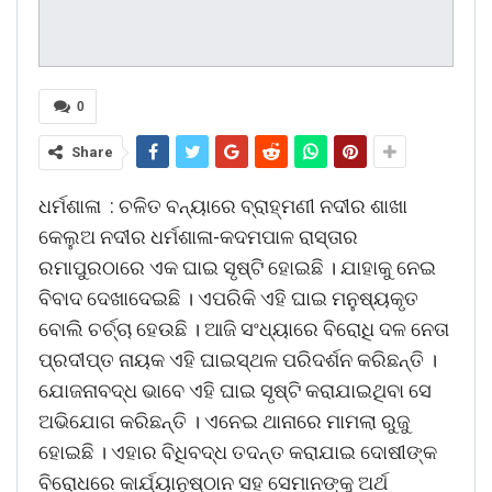
0
Share
ଧର୍ମଶାଳା : ଚଳିତ ବନ୍ୟାରେ ବ୍ରାହ୍ମଣୀ ନଦୀର ଶାଖା
କେଲୁଅ ନଦୀର ଧର୍ମଶାଳା-କଦମପାଳ ରାସ୍ତାର
ରମାପୁରଠାରେ ଏକ ଘାଇ ସୃଷ୍ଟି ହୋଇଛି । ଯାହାକୁ ନେଇ
ବିବାଦ ଦେଖାଦେଇଛି । ଏପରିକି ଏହି ଘାଇ ମନୁଷ୍ୟକୃତ
ବୋଲି ଚର୍ଚ୍ଚା ହେଉଛି । ଆଜି ସଂଧ୍ୟାରେ ବିରୋଧି ଦଳ ନେତା
ପ୍ରଦୀପ୍ତ ନାୟକ ଏହି ଘାଇସ୍ଥଳ ପରିଦର୍ଶନ କରିଛନ୍ତି ।
ଯୋଜନାବଦ୍ଧ ଭାବେ ଏହି ଘାଇ ସୃଷ୍ଟି କରାଯାଇଥିବା ସେ
ଅଭିଯୋଗ କରିଛନ୍ତି । ଏନେଇ ଥାନାରେ ମାମଲା ରୁଜୁ
ହୋଇଛି । ଏହାର ବିଧିବଦ୍ଧ ତଦନ୍ତ କରାଯାଇ ଦୋଷୀଙ୍କ
ବିରୋଧରେ କାର୍ଯ୍ୟାନୁଷ୍ଠାନ ସହ ସେମାନଙ୍କୁ ଅର୍ଥ