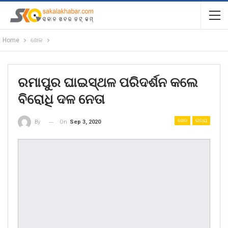
Home
ଖେଳ
ରମାପୁର ଘାଇସ୍ଥଳ ପରିଦର୍ଶନ କଲେ
ବିରୋଧି ଦଳ ନେତା
ଖେଳ
ରାଜ୍ୟ
On
Sep 3, 2020
By