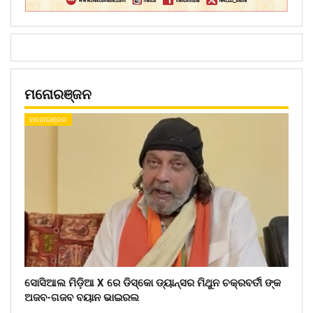
ମନୋରଞ୍ଜନ
ମନୋରଞ୍ଜନ
ସୋସିଆଲ ମିଡ଼ିଆ X ରେ ଡିସ୍କୋ ଡ୍ୟାନ୍ସର ମିଥୁନ ଚକ୍ରବର୍ତୀ ଙ୍କ
ଅଜବ-ଗଜବ ବୟାନ ଭାଇରଲ