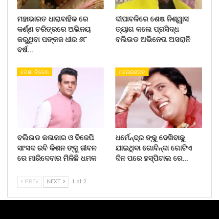
ମହାଭାରତ ଧାରାବାହିକ ରେ
ଦୀପାବଳିରେ ଶେଷ ନିଶ୍ୱାସ
କର୍ଣ୍ଣ ଚରିତ୍ରରେ ଅଭିନୟ
ତ୍ୟାଗ କଲେ ପ୍ରସିଦ୍ଧ
କରୁଥିବା ପଙ୍କଜ ଧୀର ୬୮
ବଲିଉଡ ଅଭିନେତା ଅସରାନି
ବର୍ଷ…
ଦେଶ- ବିଦେଶ
ମନୋରଞ୍ଜନ
ବଲିଉଡ କଳାକାର ଓ ବିଜେପି
ଧର୍ମେନ୍ଦ୍ର ଙ୍କୁ ଦେଖିବାକୁ
ସାଂସଦ ରବି କିଶନ ଙ୍କୁ ଜୀବନ
ଯାଇଥିବା ଗୋବିନ୍ଦା ଗୋଟିଏ
ରେ ମାରିଦେବାର ମିଳିଛି ଧମକ
ଦିନ ପରେ ହସ୍ପିଟାଲ ରେ…
PREV
NEXT
1 of 2