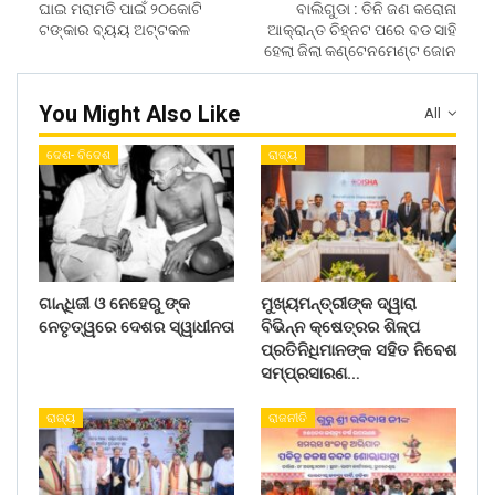
ଘାଇ ମରାମତି ପାଇଁ ୨୦କୋଟି
ବାଲିଗୁଡା : ତିନି ଜଣ କରୋନା
ଟଙ୍କାର ବ୍ୟୟ ଅଟ୍ଟକଳ
ଆକ୍ରାନ୍ତ ଚିହ୍ନଟ ପରେ ବଡ ସାହି
ହେଲା ଜିଲା କଣ୍ଟେନମେଣ୍ଟ ଜୋନ
You Might Also Like
All
ଦେଶ- ବିଦେଶ
ରାଜ୍ୟ
ଗାନ୍ଧିଜୀ ଓ ନେହେରୁ ଙ୍କ
ମୁଖ୍ୟମନ୍ତ୍ରୀଙ୍କ ଦ୍ୱାରା
ନେତୃତ୍ୱରେ ଦେଶର ସ୍ୱାଧୀନତା
ବିଭିନ୍ନ କ୍ଷେତ୍ରର ଶିଳ୍ପ
ପ୍ରତିନିଧିମାନଙ୍କ ସହିତ ନିବେଶ
ସମ୍ପ୍ରସାରଣ…
ରାଜ୍ୟ
ରାଜନୀତି