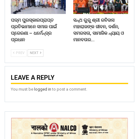
ପଦ୍ମ ପୁରସ୍କାରପ୍ରାପ୍ତ
ସନ୍ଥ ଗୁରୁ ଶ୍ରୀ ରବିଦାସ
ପ୍ରତିଭାମାନେ ସମାଜ ପାଇଁ
ମହାରାଜଙ୍କ ଜୀବନ, ଦର୍ଶନ,
ପ୍ରେରଣା – ଧର୍ମେନ୍ଦ୍ର
ସମରସତା, ସାମାଜିକ ନ୍ୟାୟ ଓ
ପ୍ରଧାନ
ମାନବତାର…
PREV
NEXT
LEAVE A REPLY
You must be
logged in
to post a comment.