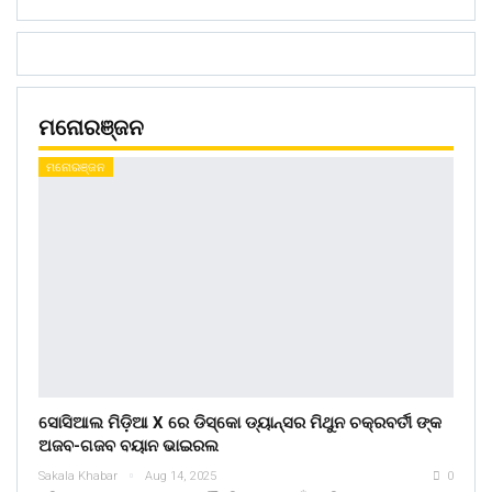
ମନୋରଞ୍ଜନ
ମନୋରଞ୍ଜନ
ସୋସିଆଲ ମିଡ଼ିଆ X ରେ ଡିସ୍କୋ ଡ୍ୟାନ୍ସର ମିଥୁନ ଚକ୍ରବର୍ତୀ ଙ୍କ
ଅଜବ-ଗଜବ ବୟାନ ଭାଇରଲ
Sakala Khabar
Aug 14, 2025
0