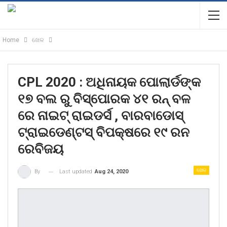
Home
ଖେଳ
CPL 2020 : ଅଧିନାୟକ ପୋଲାର୍ଡଙ୍କ
୧୭ ବଲ ରୁ ବିସ୍ପୋରକ ୪୧ ରନ୍ ବଳ
ରେ ନାଇଟ୍ ରାଇଡର୍ସ , ବାରବାଡୋସ୍
ଟ୍ରାଇଡେଣ୍ଟସ୍ ବିପକ୍ଷରେ ୧୯ ରନ
ରେବିଜୟ
ଖେଳ
Last updated
Aug 24, 2020
By