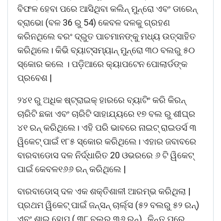
ବିଫଳ ହେବା ପରେ ଆସିଥିବା କଲିନ୍ ମୁନ୍ରୋ ଏବଂ ଡାରେନ୍
ବ୍ରାଭୋ (ବଳ 36 ରୁ 54) କେବଳ ଦଳକୁ ଗ୍ରହଣ
କରିନଥିଲେ ବରଂ ଦ୍ରୁତ ପାଚମାନଙ୍କୁ ମଧ୍ୟ ଉତ୍ସାହିତ
କରିଥିଲେ। କିଭି ବ୍ୟାଟ୍ସମ୍ୟାନ୍ ମୁନ୍ରୋ ୩୦ ବଲରୁ ୫୦
ସ୍କୋର କଲେ । ପଡ଼ିଆରେ କ୍ୟାପଟେନ ପୋଲାର୍ଡଙ୍କ
ପ୍ରବେଶ |
୨୪୧ ରୁ ଅଧିକ ଷ୍ଟ୍ରାଇକ୍ ହାରରେ ବ୍ୟାଟିଂ କରି କିରନ୍
ଚାରିଟି ଛକା ଏବଂ ଚାରିଟି ସାହାଯ୍ୟରେ ୧୭ ବଲ ରୁ ଶୀଘ୍ର
୪୧ ରନ୍ କରିଥିଲେ। ଏହି ପରି ଭାବରେ ନାଇଟ୍ ରାଇଡର୍ସ ୩
ୱିକେଟ୍ ପାଇଁ ୧୮୫ ସ୍କୋର କରିଥିଲେ। ଏହାର ଜବାବରେ
ବାରବାଡୋସ ଦଳ ନିର୍ଦ୍ଧାରିତ 20 ଓଭରରେ ୬ ଟି ୱିକେଟ୍
ପାଇଁ କେବଳ୧୬୬ ରନ୍ କରିଥିଲେ |
ବାରବାଡୋସ୍ ଦଳ ଏକ ଶକ୍ତିଶାଳୀ ଆରମ୍ଭ କରିଥିଲା ​​|
ପ୍ରଥମ ୱିକେଟ୍ ପାଇଁ ଜନ୍ସନ୍ ଚାର୍ଲ୍ସ (୫୨ ବଲରୁ ୫୨ ରନ୍)
ଏବଂ ଶାଇ ହୋପ୍ ( ୩୮ ବଲରୁ ୩୬ ରନ୍) , କିନ୍ତୁ ପରେ