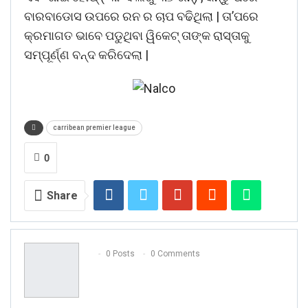
ବାରବାଡୋସ ଉପରେ ରନ ର ଚାପ ବଢିଥିଲା | ତା’ପରେ
କ୍ରମାଗତ ଭାବେ ପଡୁଥିବା ୱିକେଟ୍ ତାଙ୍କ ରାସ୍ତାକୁ
ସମ୍ପୂର୍ଣ୍ଣ ବନ୍ଦ କରିଦେଲା |
carribean premier league
0
Share
0 Posts
0 Comments