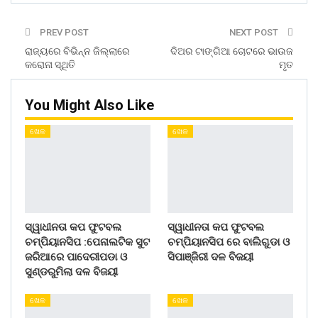
PREV POST
NEXT POST
ରାଜ୍ୟରେ ବିଭିନ୍ନ ଜିଲ୍ଲାରେ
ଦିଅର ଟାଙ୍ଗିଆ ଚୋଟରେ ଭାଉଜ
କରୋନା ସ୍ଥିତି
ମୃତ
You Might Also Like
ଖେଳ
ଖେଳ
ସ୍ୱାଧୀନତା କପ ଫୁଟବଲ
ସ୍ୱାଧୀନତା କପ ଫୁଟବଲ
ଚମ୍ପିୟାନସିପ :ପେନାଲଟିକ ସୁଟ
ଚମ୍ପିୟାନସିପ ରେ ବାଲିଗୁଡା ଓ
ଜରିଆରେ ପାଦେରୀପଡା ଓ
ସିପାଞ୍ଜିରୀ ଦଳ ବିଜୟୀ
ସୁଣ୍ଡରୁମିଲା ଦଳ ବିଜୟୀ
ଖେଳ
ଖେଳ