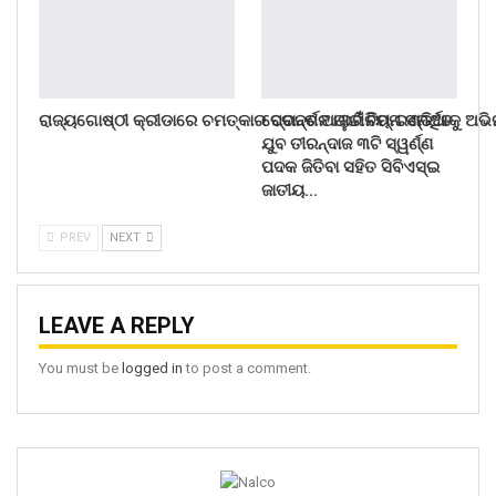
ରାଜ୍ୟଗୋଷ୍ଠୀ କ୍ରୀଡାରେ ଚମତ୍କାର ପ୍ରଦର୍ଶନ ପାଇଁ ଟିମ୍ ଇଣ୍ଡିଆକୁ ଅଭ
ବେଦାନ୍ତ ଆଲୁମିନିୟମ ସମର୍ଥିତ
ଯୁବ ତୀରନ୍ଦାଜ ୩ଟି ସ୍ୱର୍ଣ୍ଣ
ପଦକ ଜିତିବା ସହିତ ସିବିଏସ୍ଇ
ଜାତୀୟ…
PREV
NEXT
LEAVE A REPLY
You must be
logged in
to post a comment.