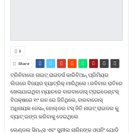
0
Share
ଟ୍ରିନିବାଗୋ ନାଇଟ୍ ରାଇଡର୍ସ କାରିବିଆନ୍ ପ୍ରିମିୟର
ଲିଗରେ ବିଜୟର ହ୍ୟାଟ୍ରିକ୍ ମାରିଥିଲେ। ରବିବାର ରାତିରେ
ଖେଳାଯାଇଥିବା ମ୍ୟାଚରେ ବାରବାଡୋସ୍ ଟ୍ରାଇଡେଣ୍ଟସ୍
ବିପକ୍ଷରେ ୧୯ ରନ ରେ ଜିତିଥିଲେ, ବାରବାଡୋସ୍
ଅଧିନାୟକ ଜେସନ୍ ହୋଲ୍ଡର ଟସ୍ ଜିତି ନାଇଟ୍ ରାଇଡର କୁ
ବ୍ୟାଟ୍ ଇଙ୍ଗ କରିବାକୁ ଦେଇଥିଲେ
ଲେଣ୍ଡଲ ସିମନ୍ସ ଏବଂ ସୁନୀଲ ନାରିନଙ୍କ ଓପନିଂ ଯୋଡି