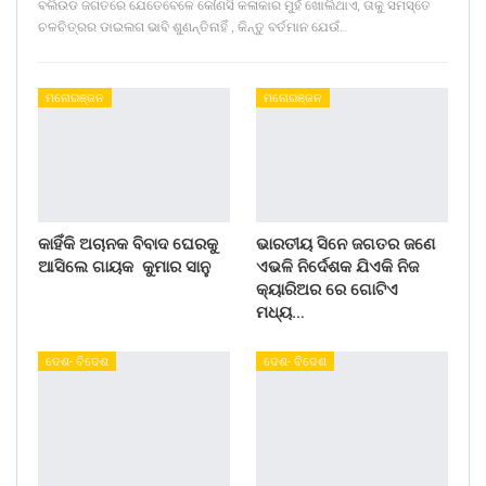
ବଲିଉଡ ଜଗତରେ ଯେତେବେଳେ କୌଣସି କଳାକାର ମୁହଁ ଖୋଲିଥାଏ, ତାକୁ ସମସ୍ତେ
ଚଳଚିତ୍ରର ଡାଇଲଗ ଭାବି ଶୁଣନ୍ତିନାହିଁ , କିନ୍ତୁ ବର୍ତମାନ ଯେଉଁ…
ମନୋରଞ୍ଜନ
ମନୋରଞ୍ଜନ
କାହିଁକି ଅଚାନକ ବିବାଦ ଘେରକୁ
ଭାରତୀୟ ସିନେ ଜଗତର ଜଣେ
ଆସିଲେ ଗାୟକ କୁମାର ସାନୁ
ଏଭଳି ନିର୍ଦେଶକ ଯିଏକି ନିଜ
କ୍ୟାରିଅର ରେ ଗୋଟିଏ
ମଧ୍ୟ…
ଦେଶ- ବିଦେଶ
ଦେଶ- ବିଦେଶ