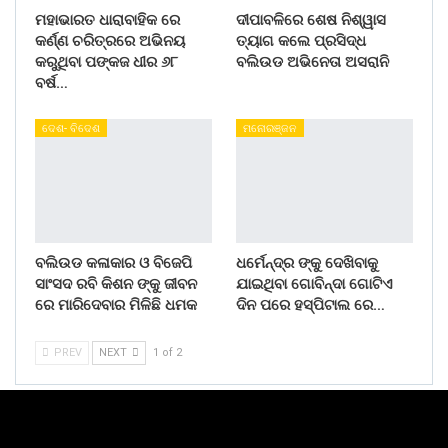
ମହାଭାରତ ଧାରାବାହିକ ରେ
ଦୀପାବଳିରେ ଶେଷ ନିଶ୍ୱାସ
କର୍ଣ୍ଣ ଚରିତ୍ରରେ ଅଭିନୟ
ତ୍ୟାଗ କଲେ ପ୍ରସିଦ୍ଧ
କରୁଥିବା ପଙ୍କଜ ଧୀର ୬୮
ବଲିଉଡ ଅଭିନେତା ଅସରାନି
ବର୍ଷ…
ଦେଶ- ବିଦେଶ
ମନୋରଞ୍ଜନ
ବଲିଉଡ କଳାକାର ଓ ବିଜେପି
ଧର୍ମେନ୍ଦ୍ର ଙ୍କୁ ଦେଖିବାକୁ
ସାଂସଦ ରବି କିଶନ ଙ୍କୁ ଜୀବନ
ଯାଇଥିବା ଗୋବିନ୍ଦା ଗୋଟିଏ
ରେ ମାରିଦେବାର ମିଳିଛି ଧମକ
ଦିନ ପରେ ହସ୍ପିଟାଲ ରେ…
PREV
NEXT
1 of 2