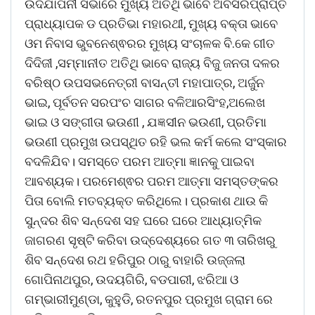
ଉଦଯାପନୀ ସଭାରେ ମୁଖ୍ୟ ଅତିଥି ଭାବେ ଅବସରପ୍ରାପ୍ତ
ପ୍ରାଧ୍ୟାପକ ଡ ପ୍ରତିଭା ମହାରଥୀ, ମୁଖ୍ୟ ବକ୍ତା ଭାବେ
ଓମ ନିବାସ ଭୁବନେଶ୍ଵରର ମୁଖ୍ୟ ସଂଚାଳକ ବି.କେ ଗୀତ
ଦିଦିଜୀ ,ସମ୍ମାନୀତ ଅତିଥି ଭାବେ ରାଜ୍ୟ ବିଜୁ ଜନତା ଦଳର
ବରିଷ୍ଠ ଉପସଭନେତ୍ରୀ ବାସନ୍ତୀ ମହାପାତ୍ର, ଅର୍ଜୁନ
ଭାଇ, ପୂର୍ବତନ ସରପଂଚ ସାଗର ବଳିଆରସିଂହ,ଅଲେଖ
ଭାଇ ଓ ସଙ୍ଗୀତା ଭଉଣୀ , ଯଜ୍ଞସୀନ ଭଉଣୀ, ପ୍ରତିମା
ଭଉଣୀ ପ୍ରମୁଖ ଉପସ୍ଥିତ ରହି ଭଲ କର୍ମ କଲେ ସଂସ୍କାର
ବଦଳିଯିବ। ସମସ୍ତେ ପରମ ଆତ୍ମା ଜ୍ଞାନକୁ ପାଇବା
ଆବଶ୍ୟକ। ପରମେଶ୍ଵର ପରମ ଆତ୍ମା ସମସ୍ତଙ୍କର
ପିତା ବୋଲି ମତବ୍ୟକ୍ତ କରିଥିଲେ। ପ୍ରକାଶ ଥାଉ କି
ସୁନ୍ଦର ଶିବ ସନ୍ଦେଶ ସହ ଘରେ ଘରେ ଆଧ୍ୟାତ୍ମିକ
ଜାଗରଣ ସୃଷ୍ଟି କରିବା ଉଦ୍ଦେଶ୍ୟରେ ଗତ ୩ ତାରିଖରୁ
ଶିବ ସନ୍ଦେଶ ରଥ ହରିପୁର ଠାରୁ ବାହାରି ଉଜ୍ଜଲା
ଗୋପିନାଥପୁର, ଉଦୟଗିରି, ବଡପାରୀ, ଝରିଆ ଓ
ଗମ୍ଭାରୀମୁଣ୍ଡା, କୁହୁଡି, ରତନପୁର ପ୍ରମୁଖ ଗ୍ରାମ ରେ