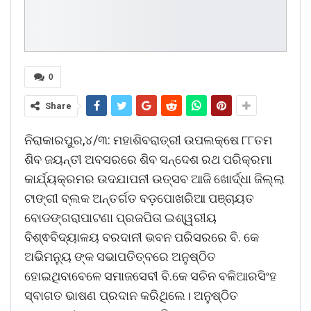
0
Share
ନିରାକାରପୁର,୪/୩: ମହାଶିବରାତ୍ରୀ ଉପଲକ୍ଷେ ୮୮ତମ
ଶିବ ଜୟନ୍ତୀ ଅବସରରେ ଶିବ ସନ୍ଦେଶ ରଥ ପରିକ୍ରମା
କାର୍ଯ୍ୟକ୍ରମର ଉଦଯାପନୀ ଉତ୍ସବ ଆଜି ଖୋର୍ଦ୍ଧା ଜିଲ୍ଲା
ଟାଙ୍ଗୀ ବ୍ଲକ ଅନ୍ତର୍ଗତ ବଡ଼ପୋଖରିଆ ପଞ୍ଚାୟତ
ବୋଡଙ୍ଗରାପାଟଣା ପ୍ରଜପିତା ଇଶ୍ୱରୀୟ
ବିଶ୍ଵବିଦ୍ୟାଳୟ ବରଦାନୀ ଭବନ ପରିସରରେ ବି. କେ
ଅଭିମନ୍ୟୁ ଙ୍କ ସଭାପତିତ୍ବରେ ଅନୁଷ୍ଠିତ
ହୋଇଥିବାବେଳେ ସମାଜସେବୀ ବି.କେ ସଚିନ ବଳିଆରସିଂହ
ସ୍ବାଗତ ଭାଷଣ ପ୍ରଦାନ କରିଥିଲେ। ଅନୁଷ୍ଠିତ