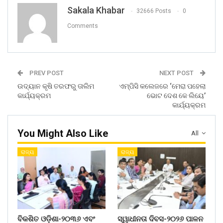
Sakala Khabar
32666 Posts
0
Comments
PREV POST
NEXT POST
ଉଦ୍ୟାନ କୃଷି ତରଫରୁ ତାଲିମ
ଏମ୍ପିସି କଲେଜରେ ‘ମେରା ପହେଲା
କାର୍ଯ୍ୟକ୍ରମ
ଭୋଟ ଦେଶ କେ ଲିୟେ’
କାର୍ଯ୍ୟକ୍ରମ
You Might Also Like
All
ରାଜ୍ୟ
ରାଜ୍ୟ
ବିକଶିତ ଓଡ଼ିଶା-୨୦୩୬ ଏବଂ
ସ୍ୱାଧୀନତା ଦିବସ-୨୦୨୬ ପାଳନ