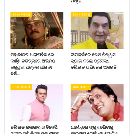
ମଧ୍ୟ…
ଦେଶ- ବିଦେଶ
ଦେଶ- ବିଦେଶ
ମହାଭାରତ ଧାରାବାହିକ ରେ
ଦୀପାବଳିରେ ଶେଷ ନିଶ୍ୱାସ
କର୍ଣ୍ଣ ଚରିତ୍ରରେ ଅଭିନୟ
ତ୍ୟାଗ କଲେ ପ୍ରସିଦ୍ଧ
କରୁଥିବା ପଙ୍କଜ ଧୀର ୬୮
ବଲିଉଡ ଅଭିନେତା ଅସରାନି
ବର୍ଷ…
ଦେଶ- ବିଦେଶ
ମନୋରଞ୍ଜନ
ବଲିଉଡ କଳାକାର ଓ ବିଜେପି
ଧର୍ମେନ୍ଦ୍ର ଙ୍କୁ ଦେଖିବାକୁ
ସାଂସଦ ରବି କିଶନ ଙ୍କୁ ଜୀବନ
ଯାଇଥିବା ଗୋବିନ୍ଦା ଗୋଟିଏ