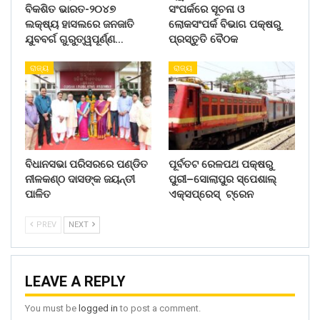
ବିକଶିତ ଭାରତ-୨୦୪୭
ସଂପର୍କରେ ସୂଚନା ଓ
ଲକ୍ଷ୍ୟ ହାସଲରେ ଜନଜାତି
ଲୋକସଂପର୍କ ବିଭାଗ ପକ୍ଷରୁ
ଯୁବବର୍ଗ ଗୁରୁତ୍ୱପୂର୍ଣ୍ଣ…
ପ୍ରସ୍ତୁତି ବୈଠକ
ରାଜ୍ୟ
ରାଜ୍ୟ
ବିଧାନସଭା ପରିସରରେ ପଣ୍ଡିତ
ପୂର୍ବତଟ ରେଳପଥ ପକ୍ଷରୁ
ନୀଳକଣ୍ଠ ଦାସଙ୍କ ଜୟନ୍ତୀ
ପୁରୀ–ସୋଲାପୁର ସ୍ପେଶାଲ୍
ପାଳିତ
ଏକ୍ସପ୍ରେସ୍ ଟ୍ରେନ
PREV
NEXT
LEAVE A REPLY
You must be
logged in
to post a comment.