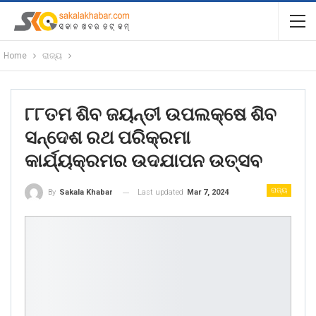
Home
ରାଜ୍ୟ
୮୮ତମ ଶିବ ଜୟନ୍ତୀ ଉପଲକ୍ଷେ ଶିବ
ସନ୍ଦେଶ ରଥ ପରିକ୍ରମା
କାର୍ଯ୍ୟକ୍ରମର ଉଦଯାପନ ଉତ୍ସବ
ରାଜ୍ୟ
Last updated
Mar 7, 2024
By
Sakala Khabar