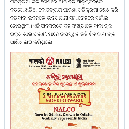
ପରିକ୍ରମା କରି ଶେଷରେ ଆଜି ବଡ ଆଡ଼ମ୍ବରରେ
ବଡପୋଖରିଆ ବୋଡଙ୍ଗରା ପାଟଣା ପରିକ୍ରମା ଶେଷ କରି
ବରଦାନୀ ଭବନରେ ଉଦଯାପନୀ ସମାରୋହରେ ସାମିଲ
ହୋଇଥିଲା। ଏହି ଅବସରରେ ବହୁ ସଂଖ୍ୟାରେ ବାବା ଙ୍କ
ଭକ୍ତ ଭାଇ ଭଉଣୀ ମାନେ ଉପସ୍ଥିତ ରହି ଶିବ ବାବା ଙ୍କ
ଆଶିଷ ଲାଭ କରିଥିଲେ।