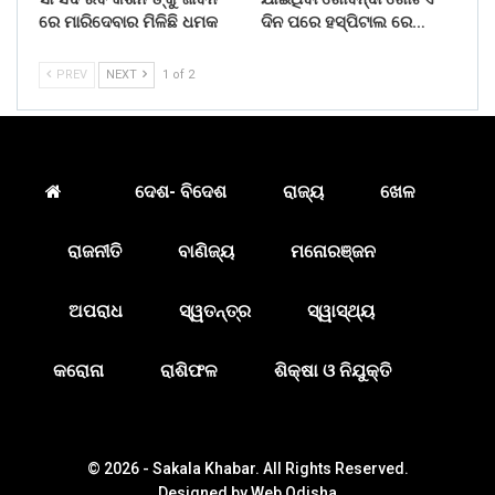
ରେ ମାରିଦେବାର ମିଳିଛି ଧମକ
ଦିନ ପରେ ହସ୍ପିଟାଲ ରେ…
PREV
NEXT
1 of 2
ଦେଶ- ବିଦେଶ
ରାଜ୍ୟ
ଖେଳ
ରାଜନୀତି
ବାଣିଜ୍ୟ
ମନୋରଞ୍ଜନ
ଅପରାଧ
ସ୍ୱତନ୍ତ୍ର
ସ୍ୱାସ୍ଥ୍ୟ
କରୋନା
ରାଶିଫଳ
ଶିକ୍ଷା ଓ ନିଯୁକ୍ତି
© 2026 - Sakala Khabar. All Rights Reserved.
Designed by
Web Odisha