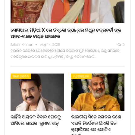
ସୋସିଆଲ ମିଡ଼ିଆ X ରେ ଡିସ୍କୋ ଡ୍ୟାନ୍ସର ମିଥୁନ ଚକ୍ରବର୍ତୀ ଙ୍କ
ଅଜବ-ଗଜବ ବୟାନ ଭାଇରଲ
Sakala Khabar
Aug 14, 2025
0
ବଲିଉଡ ଜଗତରେ ଯେତେବେଳେ କୌଣସି କଳାକାର ମୁହଁ ଖୋଲିଥାଏ, ତାକୁ ସମସ୍ତେ
ଚଳଚିତ୍ରର ଡାଇଲଗ ଭାବି ଶୁଣନ୍ତିନାହିଁ , କିନ୍ତୁ ବର୍ତମାନ ଯେଉଁ…
ମନୋରଞ୍ଜନ
ମନୋରଞ୍ଜନ
କାହିଁକି ଅଚାନକ ବିବାଦ ଘେରକୁ
ଭାରତୀୟ ସିନେ ଜଗତର ଜଣେ
ଆସିଲେ ଗାୟକ କୁମାର ସାନୁ
ଏଭଳି ନିର୍ଦେଶକ ଯିଏକି ନିଜ
କ୍ୟାରିଅର ରେ ଗୋଟିଏ