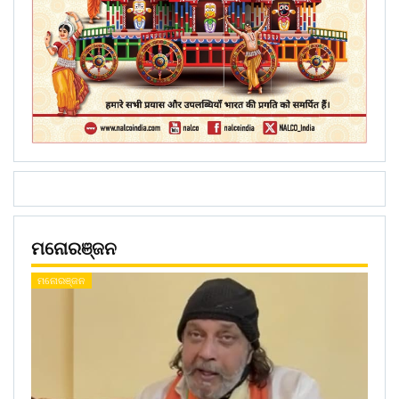
ମନୋରଞ୍ଜନ
ମନୋରଞ୍ଜନ