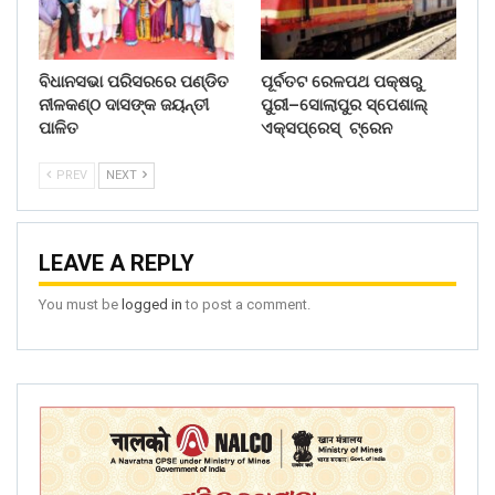
ବିଧାନସଭା ପରିସରରେ ପଣ୍ଡିତ
ପୂର୍ବତଟ ରେଳପଥ ପକ୍ଷରୁ
ନୀଳକଣ୍ଠ ଦାସଙ୍କ ଜୟନ୍ତୀ
ପୁରୀ–ସୋଲାପୁର ସ୍ପେଶାଲ୍
ପାଳିତ
ଏକ୍ସପ୍ରେସ୍ ଟ୍ରେନ
PREV
NEXT
LEAVE A REPLY
You must be
logged in
to post a comment.