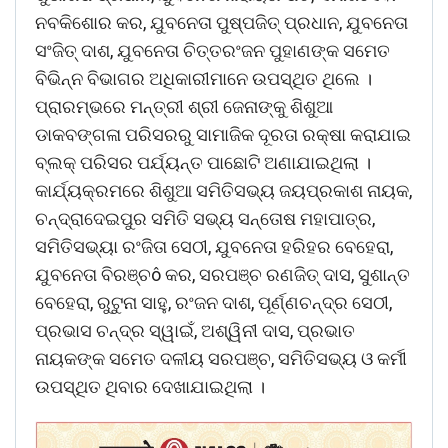
ନବକିଶୋର କର, ଯୁବନେତା ପୁଷ୍ପଜିତ୍ ପ୍ରଧାନ, ଯୁବନେତା
ସଂଜିତ୍ ଦାଶ, ଯୁବନେତା ଚିତ୍ତରଂଜନ ପୁହାଣଙ୍କ ସମେତ
ବିଭିନ୍ନ ବିଭାଗର ଅଧିକାରୀମାନେ ଉପସ୍ଥିତ ଥିଲେ ।
ପ୍ରାରମ୍ଭରେ ମନ୍ତ୍ରୀ ଶ୍ରୀ ଜେନାଙ୍କୁ ଶିଶୁଆ
ଡାକବଙ୍ଗଳା ପରିସରରୁ ସାମାଜିକ ଦୂରତା ରକ୍ଷା କରାଯାଇ
ବ୍ଲକ୍ ପରିସର ପର୍ଯ୍ୟନ୍ତ ପାଛୋଟି ଅଣାଯାଇଥିଲା ।
କାର୍ଯ୍ୟକ୍ରମରେ ଶିଶୁଆ ସମିତିସଭ୍ୟ ଜୟପ୍ରକାଶ ନାୟକ,
ଚନ୍ଦ୍ରାଦେଇପୁର ସମିତି ସଭ୍ୟ ସନ୍ତୋଷ ମହାପାତ୍ର,
ସମିତିସଭ୍ୟା ରଂଜିତା ସେଠୀ, ଯୁବନେତା ହରିହର ବେହେରା,
ଯୁବନେତା ବିରଞ୍ଚô କର, ସରପଞ୍ଚ ରଣଜିତ୍ ଦାସ, ସୁଶାନ୍ତ
ବେହେରା, ରୁଟୁନା ସାହୁ, ରଂଜନ ଦାଶ, ପୂର୍ଣ୍ଣଚନ୍ଦ୍ର ସେଠୀ,
ପ୍ରଭାସ ଚନ୍ଦ୍ର ସ୍ୱାଇଁ, ଅଶ୍ୱିନୀ ଦାସ, ପ୍ରଭାତ
ନାୟକଙ୍କ ସମେତ ଦଳୀୟ ସରପଞ୍ଚ, ସମିତିସଭ୍ୟ ଓ କର୍ମୀ
ଉପସ୍ଥିତ ଥିବାର ଦେଖାଯାଇଥିଲା ।