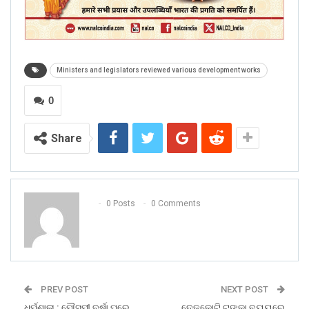
Ministers and legislators reviewed various development works
0
Share
0 Posts
0 Comments
PREV POST
NEXT POST
ଧର୍ମଶାଳା : ମୌସୁମୀ ବର୍ଷା ପରେ
ଦେଢ଼କୋଟି ଟଙ୍କା ବ୍ୟୟରେ