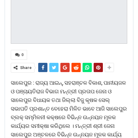
0
Share
ସାଲେପୁର : ରାଜ୍ୟ ଆଇନ୍, ସହରାଞ୍ଚଳ ବିକାଶ, ପାନୀୟଜଳ
ଓ ପଞ୍ଚାୟତିରାଜ ବିଭାଗ ମନ୍ତ୍ରୀ ପ୍ରତାପ ଜେନା ଓ
ସାଲେପୁର ବିଧାୟକ ତଥା ଜିଲ୍ଲା ବିଜୁ କୃଷକ ସେଲ୍
ସଭାପତି ପ୍ରଶାନ୍ତ ବେହେରା ମିଳିତ ଭାବେ ଆଜି ସାଲେପୁର
ବ୍ଲକ୍ ସମ୍ମିଳନୀ କକ୍ଷରେ ବିଭିନ୍ନ ଉନ୍ନୟନ ମୂଳକ
କାର୍ଯ୍ୟର ସମୀକ୍ଷା କରିଥିଲେ । ମନ୍ତ୍ରୀ ଶ୍ରୀ ଜେନା
ସାଲେପୁର ଅଞ୍ଚଳରେ ବିଭିନ୍ନ ଉନ୍ନୟନ ମୂଳକ କାର୍ଯ୍ୟ