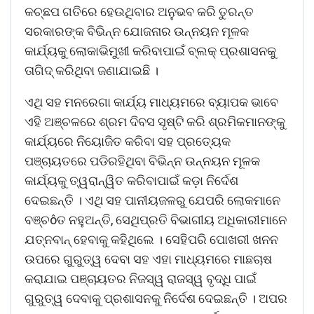
କଚ୍ଛପ ଗତିରେ ହେଉଥିବାର ଅନୁଭବ କରି ତୁରନ୍ତ
ସରକାରଙ୍କ ବିଭିନ୍ନ ଯୋଜନାର ଉନ୍ନୟନ ମୂଳକ
କାର୍ଯ୍ୟକୁ ଲୋକାଭିମୁଖୀ କରିବାପାଇଁ ବ୍ଲକ୍ ପ୍ରଶାସନକୁ
ତାଗିଦ୍ କରିଥିବା ଜଣାଯାଇଛି ।
ଏଥି ସହ ମନରେଗା କାର୍ଯ୍ୟ ମାଧ୍ୟମରେ ବ୍ୟାପକ ଭାବେ
ଏହି ଅଞ୍ଚଳରେ ଶ୍ରମ ଦିବସ ସୃଷ୍ଟି କରି ଶ୍ରମିକମାନଙ୍କୁ
କାର୍ଯ୍ୟରେ ନିୟୋଜିତ କରିବା ସହ ପ୍ରତ୍ୟେକ
ପଞ୍ଚାୟତରେ ପଡିରହିଥିବା ବିଭିନ୍ନ ଉନ୍ନୟନ ମୂଳକ
କାର୍ଯ୍ୟକୁ ତ୍ୱରାନ୍ୱିତ କରିବାପାଇଁ କଡ଼ା ନିର୍ଦେଶ
ଦେଇଛନ୍ତି । ଏଥି ସହ ପାନୀୟଜଳରୁ ଯେପରି ଲୋକମାନେ
ବଞ୍ଚôତ ନହୁଅନ୍ତି, ସେଥିପ୍ରତି ବିଭାଗୀୟ ଅଧିକାରୀମାନେ
ଯତ୍ନବାନ୍ ହେବାକୁ କହିଥିଲେ । ସେହିପରି ପୋଖରୀ ଖନନ
ଉପରେ ଗୁରୁତ୍ୱ ଦେବା ସହ ଏହା ମାଧ୍ୟମରେ ମାଛଚାଷ
କରାଯାଇ ପଞ୍ଚାୟତର ନିଜସ୍ୱ ରାଜସ୍ୱ ବୃଦ୍ଧି ପାଇଁ
ଗୁରୁତ୍ୱ ଦେବାକୁ ପ୍ରଶାସନକୁ ନିର୍ଦେଶ ଦେଇଛନ୍ତି । ଅପର