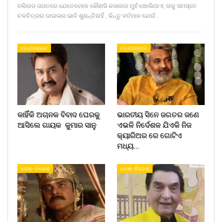
ବଲିଉଡ ଜଗତରେ ଯେତେବେଳେ କୌଣସି କଳାକାର ମୁହଁ ଖୋଲିଥାଏ, ତାକୁ ସମସ୍ତେ
ଚଳଚିତ୍ରର ଡାଇଲଗ ଭାବି ଶୁଣନ୍ତିନାହିଁ , କିନ୍ତୁ ବର୍ତମାନ ଯେଉଁ…
ମନୋରଞ୍ଜନ
ମନୋରଞ୍ଜନ
କାହିଁକି ଅଚାନକ ବିବାଦ ଘେରକୁ
ଭାରତୀୟ ସିନେ ଜଗତର ଜଣେ
ଆସିଲେ ଗାୟକ କୁମାର ସାନୁ
ଏଭଳି ନିର୍ଦେଶକ ଯିଏକି ନିଜ
କ୍ୟାରିଅର ରେ ଗୋଟିଏ
ମଧ୍ୟ…
ଦେଶ- ବିଦେଶ
ଦେଶ- ବିଦେଶ