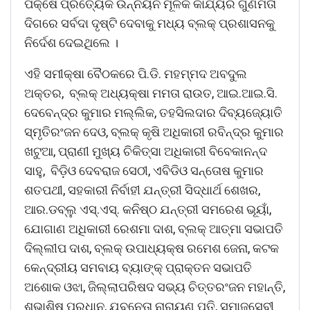
ପକ୍ଷେ ପ୍ରତ୍ୟେକ ଉନ୍ନୟନ ମୂଳକ କାର୍ଯ୍ୟର ଗୁଣମତା
ଦିଗରେ ସର୍ବଦା ଦୃଷ୍ଟି ଦେବାକୁ ମଧ୍ୟ ବ୍ଲକ୍ ପ୍ରଶାସନକୁ
ନିର୍ଦେଶ ଦେଇଥିଲେ ।
ଏହି ସମୀକ୍ଷା ବୈଠକରେ ପି.ଡି. ମହମ୍ମଦ ଅବଦୁଲ
ଅକ୍ତର, ବ୍ଲକ୍ ଅଧ୍ୟକ୍ଷା ମମତା ରାଉତ, ଆଇ.ଆଇ.ସି.
ଦେବେନ୍ଦ୍ର କୁମାର ମଲ୍ଲିକ, ତହସିଲଦାର ଦିବ୍ୟଜ୍ୟୋତି
ସ୍ମୃତିରଂଜନ ଦେଓ, ବ୍ଲକ୍ କୃଷି ଅଧିକାରୀ ରବିନ୍ଦ୍ର କୁମାର
ଖଟୁଆ, ପ୍ରାଣୀ ମୁଖ୍ୟ ଚିକିତ୍ସା ଅଧିକାରୀ ବିବେକାନନ୍ଦ
ସାହୁ, ବିଡ଼ିଓ ଦେବରାଜ ସେଠୀ, ଏବିଡିଓ ସନ୍ତୋଷ କୁମାର
ଶତପଥୀ, ସହକାରୀ ନିର୍ବାହୀ ଯନ୍ତ୍ରୀ ସିଦ୍ଧାର୍ଥ ଶେଖର,
ଆର.ଡବ୍ଲୁ ଏସ୍.ଏସ୍. କନିଷ୍ଠ ଯନ୍ତ୍ରୀ ସମରେଶ ଭୂୟାଁ,
ଯୋଗାଣ ଅଧିକାରୀ ରେଶମା ଦାଶ, ବ୍ଲକ୍ ଆତ୍ମା ସଭାପତି
ଦିଲ୍ଲୀପ ଦାଶ, ବ୍ଲକ୍ ଉପାଧ୍ୟକ୍ଷ ରମେଶ ଜେନା, କଟକ
କେନ୍ଦ୍ରୀୟ ସମବାୟ ବ୍ୟାଙ୍କ୍ ପ୍ରାକ୍ତନ ସଭାପତି
ଅଶୋକ ଓଝା, ଜିଲ୍ଲାପରିଷଦ ସଭ୍ୟ ଚିତ୍ତରଂଜନ ମହାନ୍ତି,
ଶୁଭାଶିଷ ପ୍ରଧାନ, ଯୁବନେତା ନାରାୟଣ ପତି, ସମାଜସେବୀ