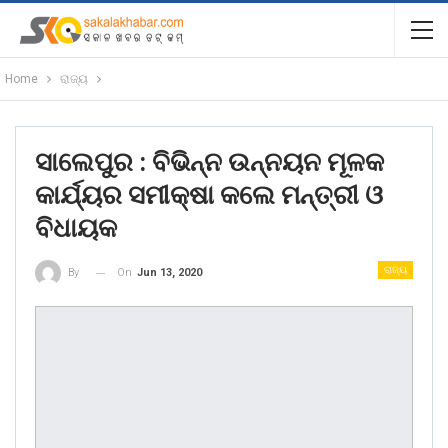
Home
ରାଜ୍ୟ
ସାଲେପୁର : ବିଭିନ୍ନ ଉନ୍ନୟନ ମୂଳକ
କାର୍ଯ୍ୟର ସମୀକ୍ଷା କଲେ ମନ୍ତ୍ରୀ ଓ
ବିଧାୟକ
ରାଜ୍ୟ
On
Jun 13, 2020
By