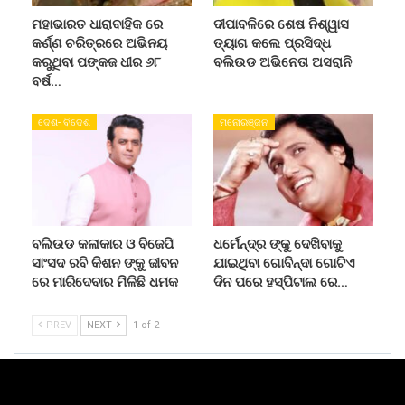
ମହାଭାରତ ଧାରାବାହିକ ରେ
ଦୀପାବଳିରେ ଶେଷ ନିଶ୍ୱାସ
କର୍ଣ୍ଣ ଚରିତ୍ରରେ ଅଭିନୟ
ତ୍ୟାଗ କଲେ ପ୍ରସିଦ୍ଧ
କରୁଥିବା ପଙ୍କଜ ଧୀର ୬୮
ବଲିଉଡ ଅଭିନେତା ଅସରାନି
ବର୍ଷ…
ଦେଶ- ବିଦେଶ
ମନୋରଞ୍ଜନ
ବଲିଉଡ କଳାକାର ଓ ବିଜେପି
ଧର୍ମେନ୍ଦ୍ର ଙ୍କୁ ଦେଖିବାକୁ
ସାଂସଦ ରବି କିଶନ ଙ୍କୁ ଜୀବନ
ଯାଇଥିବା ଗୋବିନ୍ଦା ଗୋଟିଏ
ରେ ମାରିଦେବାର ମିଳିଛି ଧମକ
ଦିନ ପରେ ହସ୍ପିଟାଲ ରେ…
PREV
NEXT
1 of 2