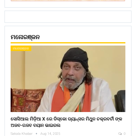
ମନୋରଞ୍ଜନ
ମନୋରଞ୍ଜନ
ସୋସିଆଲ ମିଡ଼ିଆ X ରେ ଡିସ୍କୋ ଡ୍ୟାନ୍ସର ମିଥୁନ ଚକ୍ରବର୍ତୀ ଙ୍କ
ଅଜବ-ଗଜବ ବୟାନ ଭାଇରଲ
Sakala Khabar
Aug 14, 2025
0