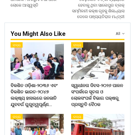
ଲୋକେ ଆସ୍ୱସ୍ତି
ହେବାକୁ ଥିବା ସାଲେପୁର ବ୍ଲକ୍
ସମ୍ମିଳନୀ କକ୍ଷ ଗୃହକୁ ଶିଳାନ୍ୟାସ
ଦେଲେ ପଞ୍ଚାୟତିରାଜ ମନ୍ତ୍ରୀ
You Might Also Like
All
ରାଜ୍ୟ
ରାଜ୍ୟ
ବିକଶିତ ଓଡ଼ିଶା-୨୦୩୬ ଏବଂ
ସ୍ୱାଧୀନତା ଦିବସ-୨୦୨୬ ପାଳନ
ବିକଶିତ ଭାରତ-୨୦୪୭
ସଂପର୍କରେ ସୂଚନା ଓ
ଲକ୍ଷ୍ୟ ହାସଲରେ ଜନଜାତି
ଲୋକସଂପର୍କ ବିଭାଗ ପକ୍ଷରୁ
ଯୁବବର୍ଗ ଗୁରୁତ୍ୱପୂର୍ଣ୍ଣ…
ପ୍ରସ୍ତୁତି ବୈଠକ
ରାଜ୍ୟ
ରାଜ୍ୟ