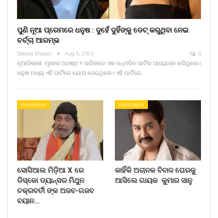
ପୁଣି ନୂଆ ପ୍ରେମରେ ଧନୁଷ : ଦୁହେଁ ଦୁହିଁଙ୍କୁ ଡେଟ୍ କରୁଥିବା ନେଇ
ଚର୍ଚ୍ଚା ଆରମ୍ଭ
Sakala Khabar
Aug 6, 2025
0
ନୂଆଦିଲ୍ଲୀ: ମୃଣାଲ ଅଗଷ୍ଟ ୧ ତାରିଖରେ ଏକ ଜନ୍ମଦିନ ପାର୍ଟିର ଆୟୋଜନ କରିଥିଲେ।
ଧନୁଷ ମଧ୍ୟ ଏହି ପାର୍ଟିରେ ଯୋଗ ଦେଇଥିଲେ। ଏହି ପାର୍ଟିରେ…
ମନୋରଞ୍ଜନ
ମନୋରଞ୍ଜନ
ସୋସିଆଲ ମିଡ଼ିଆ X ରେ
କାହିଁକି ଅଚାନକ ବିବାଦ ଘେରକୁ
ଡିସ୍କୋ ଡ୍ୟାନ୍ସର ମିଥୁନ
ଆସିଲେ ଗାୟକ କୁମାର ସାନୁ
ଚକ୍ରବର୍ତୀ ଙ୍କ ଅଜବ-ଗଜବ
ବୟାନ…