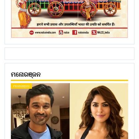
ମନୋରଞ୍ଜନ
ମନୋରଞ୍ଜନ