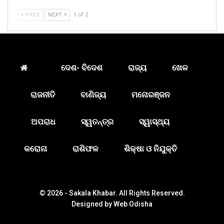
PREV
NEXT
1 of 2
ଦେଶ- ବିଦେଶ
ରାଜ୍ୟ
ଖେଳ
ରାଜନୀତି
ବାଣିଜ୍ୟ
ମନୋରଞ୍ଜନ
ଅପରାଧ
ସ୍ୱତନ୍ତ୍ର
ସ୍ୱାସ୍ଥ୍ୟ
କରୋନା
ରାଶିଫଳ
ଶିକ୍ଷା ଓ ନିଯୁକ୍ତି
© 2026 - Sakala Khabar. All Rights Reserved.
Designed by
Web Odisha