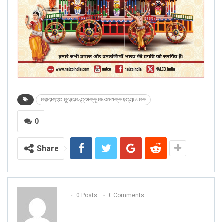
ମହାରାଷ୍ଟ୍ର ମୁଖ୍ୟମନ୍ତ୍ରୀଙ୍କୁ ମାଓବାଦୀଙ୍କ ହତ୍ୟା ଧମକ
0
Share
0 Posts
0 Comments