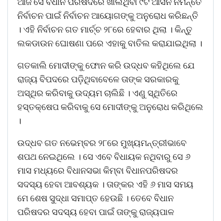
ଆଜି ସେ ବିଧାନ ପରିଷଦରେ ଖାଲିଥିବା ୯ଟି ଆସନ ନିମନ୍ତେ
ନିର୍ବାଚନ ପାଇଁ ନିର୍ବାଚନ ଆୟୋଗଙ୍କୁ ଅନୁରୋଧ କରିଛନ୍ତି
। ଏହି ନିର୍ବାଚନ ଗତ ମାର୍ଚ୍ଚ ୨୮ରେ ହେବାର ଥିଲା । କିନ୍ତୁ
ଲକଡାଉନ ଘୋଷଣା ପରେ ଏହାକୁ ବାତିଲ କରାଯାଇଥିଲା ।
ଗତକାଲି ମୋଦୀଙ୍କୁ ଫୋନ କରି ଉଦ୍ଧବ କହିଥିଲେ ଯେ
ରାଜ୍ୟ ବିପଦରେ ପଡ଼ିଥିବାବେଳେ ତାଙ୍କ ସରକାରକୁ
ଅସ୍ଥିର କରିବାକୁ ଉଦ୍ୟମ ଚାଲିଛି । ଏଣୁ ସ୍ଥିତିରେ
ହସ୍ତକ୍ଷେପ କରିବାକୁ ସେ ମୋଦୀଙ୍କୁ ଅନୁରୋଧ କରିଥିଲେ
।
ଉଦ୍ଧବ ଗତ ନଭେମ୍ବର ୨୮ରେ ମୁଖ୍ୟମନ୍ତ୍ରୀଭାବେ
ଶପଥ ନେଇଥିଲେ । ସେ ଏବେ ବିଧାୟକ ନଥିବାରୁ ସେ ୬
ମାସ ମଧ୍ୟରେ ବିଧାନସଭା କିମ୍ବା ବିଧାନପରିଷଦର
ସଦସ୍ୟ ହେବା ଆବଶ୍ୟକ । ତାଙ୍କର ଏହି ୬ ମାସ ସମୟ
ମେ ଶେଷ ସୁଦ୍ଧା ସମାପ୍ତ ହେଉଛି । ତେବେ ବିଧାନ
ପରିଷଦର ସଦସ୍ୟ ହେବା ପାଇଁ ତାଙ୍କୁ ରାଜ୍ୟପାଳ