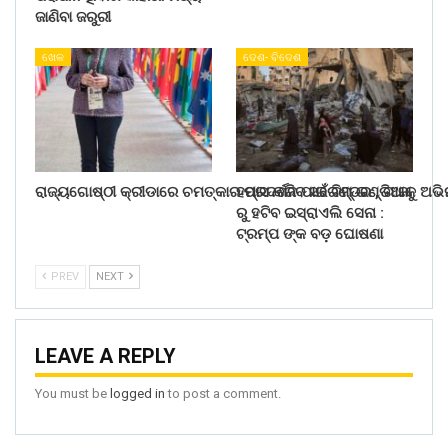
ଜାଣିବା ଜରୁରୀ
ଖେଳ
ଦେଶ- ବିଦେଶ
ରାଜ୍ୟଗୋଷ୍ଠୀ କ୍ରୀଡାରେ ଚମତ୍କାର ପ୍ରଦର୍ଶନ ପାଇଁ ଟିମ୍ ଇଣ୍ଡିଆକୁ ଅଭ
ହମାସ କରିବ ସରେଣ୍ଡର , ଗାଜା
ରୁ ହଟିବ ଇସ୍ରାଏଲି ସେନା :
ଟ୍ରମ୍ପ ଙ୍କ ବଡ଼ ଘୋଷଣା
PREV
NEXT
LEAVE A REPLY
You must be
logged in
to post a comment.