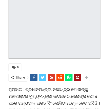
0
Share
ମୁମ୍ବାଇ : ପ୍ରଧାନମନ୍ତ୍ରୀ ନରେନ୍ଦ୍ର ମୋଦୀଙ୍କୁ
ମହାରାଷ୍ଟ୍ର ମୁଖ୍ୟମନ୍ତ୍ରୀ ଉଦ୍ଧବ ଠାକରେଙ୍କ ଫୋନ
ପରେ ରାଜ୍ୟପାଳ ଭଗତ ସିଂ କୋସିୟାରୀଙ୍କ ଚେତା ପସିଛି ।