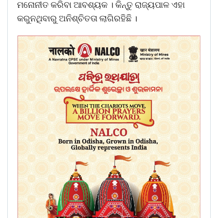
ମନୋନୀତ କରିବା ଆବଶ୍ୟକ । କିନ୍ତୁ ରାଜ୍ୟପାଳ ଏହା
କରୁନଥିବାରୁ ଅନିଶ୍ଚିତତା ଲାଗିରହିଛି ।