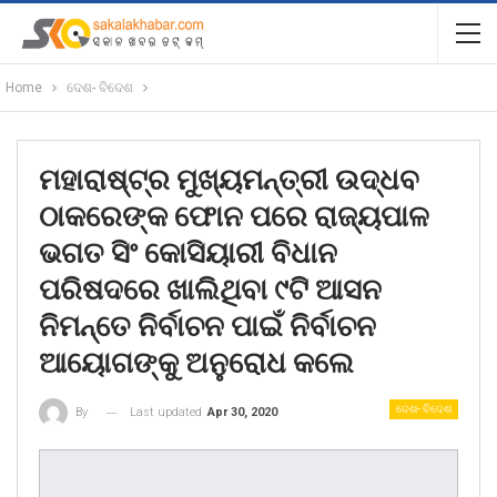
Home
ଦେଶ- ବିଦେଶ
ମହାରାଷ୍ଟ୍ର ମୁଖ୍ୟମନ୍ତ୍ରୀ ଉଦ୍ଧବ
ଠାକରେଙ୍କ ଫୋନ ପରେ ରାଜ୍ୟପାଳ
ଭଗତ ସିଂ କୋସିୟାରୀ ବିଧାନ
ପରିଷଦରେ ଖାଲିଥିବା ୯ଟି ଆସନ
ନିମନ୍ତେ ନିର୍ବାଚନ ପାଇଁ ନିର୍ବାଚନ
ଆୟୋଗଙ୍କୁ ଅନୁରୋଧ କଲେ
ଦେଶ- ବିଦେଶ
Last updated
Apr 30, 2020
By