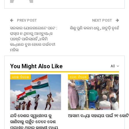
PREV POST
NEXT POST
ସରକାର ଯୋଜନାଗୋଟେ ପଟେ :
ଶିଶୁ ପୁଣି କଲମ ଧରୁ , ହାତୁଡ଼ି ନୁହେଁ
ରାସ୍ତା ନ ଥିବାରୁ ଆମ୍ବୁଲାନ୍ସ
ପହଞ୍ଚି ପାରିଲାନାହିଁ ,୪କିମି
କାନ୍ଧରେ ବୁହା ହେଲେ ଗର୍ଭବତୀ
ମହିଳା
You Might Also Like
All
ଦେଶ- ବିଦେଶ
ଦେଶ- ବିଦେଶ
ଯଦି ଦେଶର ସ୍ୱାଧୀନତା କୁ
ଆସାମ ବନ୍ୟା ସହାୟତା ପାଇଁ ୨୧ କୋଟି
ଜାଣିବାକୁ ଚାହୁଁଚ ତେବେ ଦେଶ
ପରାଧୀନ ଥିବାର କାହାଣୀ ମଧ୍ୟ