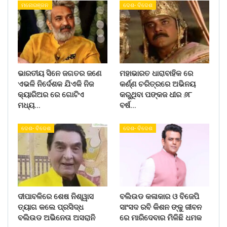
ମନୋରଞ୍ଜନ
ଦେଶ- ବିଦେଶ
ଭାରତୀୟ ସିନେ ଜଗତର ଜଣେ
ମହାଭାରତ ଧାରାବାହିକ ରେ
ଏଭଳି ନିର୍ଦେଶକ ଯିଏକି ନିଜ
କର୍ଣ୍ଣ ଚରିତ୍ରରେ ଅଭିନୟ
କ୍ୟାରିଅର ରେ ଗୋଟିଏ
କରୁଥିବା ପଙ୍କଜ ଧୀର ୬୮
ମଧ୍ୟ…
ବର୍ଷ…
ଦେଶ- ବିଦେଶ
ଦେଶ- ବିଦେଶ
ଦୀପାବଳିରେ ଶେଷ ନିଶ୍ୱାସ
ବଲିଉଡ କଳାକାର ଓ ବିଜେପି
ତ୍ୟାଗ କଲେ ପ୍ରସିଦ୍ଧ
ସାଂସଦ ରବି କିଶନ ଙ୍କୁ ଜୀବନ
ବଲିଉଡ ଅଭିନେତା ଅସରାନି
ରେ ମାରିଦେବାର ମିଳିଛି ଧମକ