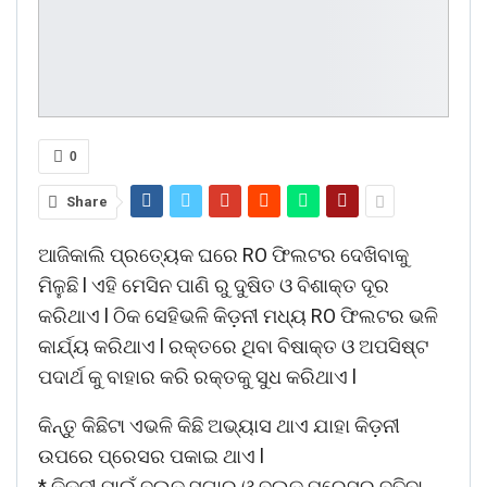
0
Share
ଆଜିକାଲି ପ୍ରତ୍ୟେକ ଘରେ RO ଫିଲଟର ଦେଖିବାକୁ
ମିଳୁଛି l ଏହି ମେସିନ ପାଣି ରୁ ଦୁଷିତ ଓ ବିଶାକ୍ତ ଦୂର
କରିଥାଏ l ଠିକ ସେହିଭଳି କିଡ଼ନୀ ମଧ୍ୟ RO ଫିଲଟର ଭଳି
କାର୍ଯ୍ୟ କରିଥାଏ l ରକ୍ତରେ ଥିବା ବିଷାକ୍ତ ଓ ଅପସିଷ୍ଟ
ପଦାର୍ଥ କୁ ବାହାର କରି ରକ୍ତକୁ ସୁଧ କରିଥାଏ l
କିନ୍ତୁ କିଛିଟା ଏଭଳି କିଛି ଅଭ୍ୟାସ ଥାଏ ଯାହା କିଡ଼ନୀ
ଉପରେ ପ୍ରେସର ପକାଇ ଥାଏ l
* କିଡ଼ନୀ ପାଇଁ ବ୍ଲଡ଼ ସୁଗାର ଓ ବ୍ଲଡ଼ ପ୍ରେସର ବଢିବା