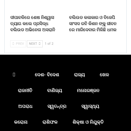
ଦୀପାବଳିରେ ଶେଷ ନିଶ୍ୱାସ
ବଲିଉଡ କଳାକାର ଓ ବିଜେପି
ତ୍ୟାଗ କଲେ ପ୍ରସିଦ୍ଧ
ସାଂସଦ ରବି କିଶନ ଙ୍କୁ ଜୀବନ
ବଲିଉଡ ଅଭିନେତା ଅସରାନି
ରେ ମାରିଦେବାର ମିଳିଛି ଧମକ
PREV
NEXT
1 of 2
ଦେଶ- ବିଦେଶ
ରାଜ୍ୟ
ଖେଳ
ରାଜନୀତି
ବାଣିଜ୍ୟ
ମନୋରଞ୍ଜନ
ଅପରାଧ
ସ୍ୱତନ୍ତ୍ର
ସ୍ୱାସ୍ଥ୍ୟ
କରୋନା
ରାଶିଫଳ
ଶିକ୍ଷା ଓ ନିଯୁକ୍ତି