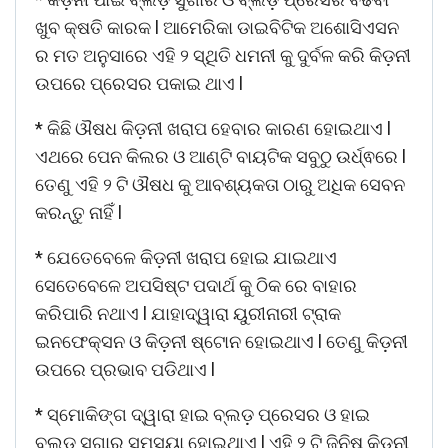
ଖୁବ କ୍ଷତି କାରକ l ଆମେରିକା ଡାଇବିଟିକ ଅଶୋସିଏସନ
ର ମତ ଅନୁସାରେ ଏହି ୨ ସ୍ଥିତି ଧମନୀ କୁ ଦୁର୍ବଳ କରି କିଡ଼ନୀ
ଉପରେ ପ୍ରେସର ପକାଇ ଥାଏ l
* କିଛି ଔଷଧ କିଡ଼ନୀ ଖରାପ ହେବାର କାରଣ ହୋଇଥାଏ l
ଏଥରେ ପେନ କିଲର ଓ ଆଣ୍ଟି ବାୟଟିକ ସବୁଠୁ ଉର୍ଧ୍ଵରେ l
ତେଣୁ ଏହି ୨ ଟି ଔଷଧ କୁ ଆବଶ୍ୟକତା ଠାରୁ ଅଧିକ ସେବନ
କରନ୍ତୁ ନାହିଁ l
* ଯେତେବେଳେ କିଡ଼ନୀ ଖରାପ ହୋଇ ଯାଇଥାଏ
ସେତେବେଳେ ଅପସିଷ୍ଟ ପଦାର୍ଥ କୁ ଠିକ ରେ ବାହାର
କରିପାରି ନଥାଏ l ଯାହାଦ୍ୱାରା ୟୁରୀନାରୀ ଟ୍ରାକ
ଇନଫେକ୍ସନ ଓ କିଡ଼ନୀ ଷ୍ଟୋନ ହୋଇଥାଏ l ତେଣୁ କିଡ଼ନୀ
ଉପରେ ପ୍ରଭାବ ପଡିଥାଏ l
* ସ୍ମୋକିଙ୍ଗ ଦ୍ୱାରା ହାଇ ବ୍ଲଡ଼ ପ୍ରେସର ଓ ହାଇ
ବ୍ଲଡ଼ ସୁଗାର ସମସ୍ୟା ହୋଇଥାଏ l ଏହି ୨ ଟି ଜିନିଷ କିଡ଼ନୀ