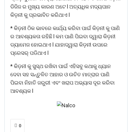
ଡିଜିଜ ର ମୁଖ୍ୟ କାରଣ ଅଟେ l ଅତ୍ୟଧିକ ମଦ୍ୟପାନ
କିଡ଼ନୀ କୁ ପ୍ରଭାବିତ କରିଥାଏ l
* କିଡ଼ନୀ ଠିକ ଭାବରେ କାର୍ଯ୍ୟ କରିବା ପାଇଁ କିଡ଼ନୀ କୁ ପାଣି
ର ଆବଶ୍ୟକତା ରହିଛି l କମ ପାଣି ପିଇବା ଦ୍ୱାରା କିଡ଼ନୀ
ଡ୍ୟାମେଜ ହୋଇଥାଏ l ଯାହାଦ୍ୱାରା କିଡ଼ନୀ ଉପରେ
ପ୍ରେସର୍ ପଡିଥାଏ l
* କିଡ଼ନୀ କୁ ସୁସ୍ଥ ରଖିବା ପାଇଁ ଏହିସବୁ କଥାକୁ ଧ୍ୟାନ
ଦେବା ସହ ସନ୍ତୁଳିତ ଆହାର ଓ ଉଚିତ ମାତ୍ରାର ପାଣି
ପିଇବା ନିହାତି ଜରୁରୀ ଏବଂ ଖରାପ ଅଭ୍ୟାସ ଦୂର କରିବା
ଆବଶ୍ୟକ l
0