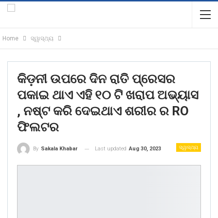
Home
ସ୍ୱାସ୍ଥ୍ୟ
କିଡ଼ନୀ ଉପରେ ଦିନ ରାତି ପ୍ରେସର
ପକାଇ ଥାଏ ଏହି ୧୦ ଟି ଖରାପ ଅଭ୍ୟାସ
, ନଷ୍ଟ କରି ଦେଇଥାଏ ଶରୀର ର RO
ଫିଲଟର
ସ୍ୱାସ୍ଥ୍ୟ
Last updated
Aug 30, 2023
By
Sakala Khabar