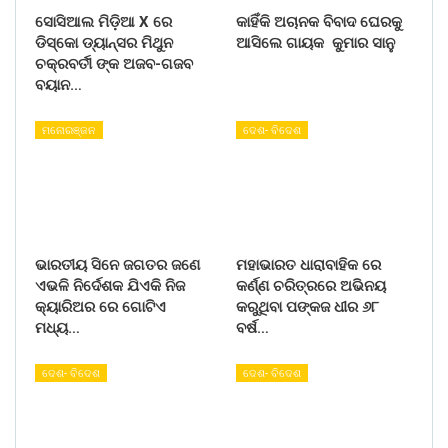
ସୋସିଆଲ ମିଡ଼ିଆ X ରେ
କାହିଁକି ଅଚାନକ ବିବାଦ ଘେରକୁ
ଡିସ୍କୋ ଡ୍ୟାନ୍ସର ମିଥୁନ
ଆସିଲେ ଗାୟକ କୁମାର ସାନୁ
ଚକ୍ରବର୍ତୀ ଙ୍କ ଅଜବ-ଗଜବ
ବୟାନ…
ମନୋରଞ୍ଜନ
ଦେଶ- ବିଦେଶ
ଭାରତୀୟ ସିନେ ଜଗତର ଜଣେ
ମହାଭାରତ ଧାରାବାହିକ ରେ
ଏଭଳି ନିର୍ଦେଶକ ଯିଏକି ନିଜ
କର୍ଣ୍ଣ ଚରିତ୍ରରେ ଅଭିନୟ
କ୍ୟାରିଅର ରେ ଗୋଟିଏ
କରୁଥିବା ପଙ୍କଜ ଧୀର ୬୮
ମଧ୍ୟ…
ବର୍ଷ…
ଦେଶ- ବିଦେଶ
ଦେଶ- ବିଦେଶ