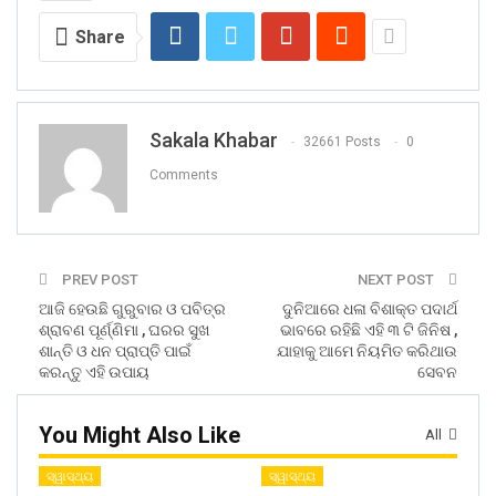
Share
Sakala Khabar
32661 Posts
0
Comments
PREV POST
NEXT POST
ଆଜି ହେଉଛି ଗୁରୁବାର ଓ ପବିତ୍ର
ଦୁନିଆରେ ଧଳା ବିଶାକ୍ତ ପଦାର୍ଥ
ଶ୍ରାବଣ ପୂର୍ଣ୍ଣିମା , ଘରର ସୁଖ
ଭାବରେ ରହିଛି ଏହି ୩ ଟି ଜିନିଷ ,
ଶାନ୍ତି ଓ ଧନ ପ୍ରାପ୍ତି ପାଇଁ
ଯାହାକୁ ଆମେ ନିୟମିତ କରିଥାଉ
କରନ୍ତୁ ଏହି ଉପାୟ
ସେବନ
You Might Also Like
All
ସ୍ୱାସ୍ଥ୍ୟ
ସ୍ୱାସ୍ଥ୍ୟ