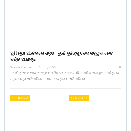
ପୁଣି ନୂଆ ପ୍ରେମରେ ଧନୁଷ : ଦୁହେଁ ଦୁହିଁଙ୍କୁ ଡେଟ୍ କରୁଥିବା ନେଇ
ଚର୍ଚ୍ଚା ଆରମ୍ଭ
Sakala Khabar
Aug 6, 2025
0
ନୂଆଦିଲ୍ଲୀ: ମୃଣାଲ ଅଗଷ୍ଟ ୧ ତାରିଖରେ ଏକ ଜନ୍ମଦିନ ପାର୍ଟିର ଆୟୋଜନ କରିଥିଲେ।
ଧନୁଷ ମଧ୍ୟ ଏହି ପାର୍ଟିରେ ଯୋଗ ଦେଇଥିଲେ। ଏହି ପାର୍ଟିରେ…
ମନୋରଞ୍ଜନ
ମନୋରଞ୍ଜନ