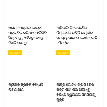
ଖରାପ ମେଣ୍ଟାଲ ହେଲଥ
ଆଜିକାଲି ରିଲେସନସିପ
ପ୍ରଭାବିତ କରିଥାଏ ଫର୍ଟିଲିଟି
ଡିପ୍ରେସନ କାହିଁକି ଗମ୍ଭୀର
ସିଷ୍ଟମକୁ , ଏହିସବୁ କଥାକୁ
ସମସ୍ୟା ଭାବରେ ଦେଖାଦେଉଛି
ନିହାତି ରଖନ୍ତୁ…
: ରିସର୍ଚ୍ଚ
ସ୍ୱାସ୍ଥ୍ୟ
ସ୍ୱାସ୍ଥ୍ୟ
ମ୍ୟାଜିକ ଡ୍ରିଙ୍କ ସୈନ୍ଧବ
ମାତ୍ର ଗୋଟିଏ ଗ୍ଳାସ୍ ତେଜ
ଲବଣ ପାଣି
ପତ୍ର ପାଣି ପିଇ ପାଆନ୍ତୁ
ବିଭିନ୍ନ ସ୍ୱାସ୍ଥ୍ୟ ସମସ୍ୟାରୁ
ମୁକ୍ତି