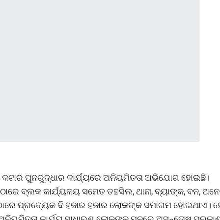
 କଟାର ପୁନରୁଦ୍ଧାର କାର୍ଯ୍ୟରେ ଅନିୟମିତତା ଅଭିଯୋଗ ହୋଇଛି।
ାରେ ବ୍ଲକ କାର୍ଯ୍ୟଳୟ ସମେତ ତହସିଲ, ଥାନା, ବ୍ୟାଙ୍କ, ବନ, ଅନ
 ଏଠାରେ ପ୍ରତ୍ୟେକ ଦି ହଜାର ହଜାର ଲୋକଙ୍କ ସମାଗମ ହୋଇଥାଏ। 
ି ଅନିୟମିତତା କାର୍ଯ୍ୟ ସାଧାରଣ ଲୋକଙ୍କ ମନରେ ଅସନ୍ତୋଷ ପ୍ରକା