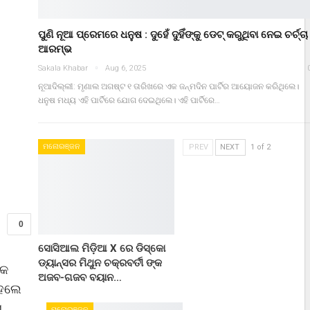
ପୁଣି ନୂଆ ପ୍ରେମରେ ଧନୁଷ : ଦୁହେଁ ଦୁହିଁଙ୍କୁ ଡେଟ୍ କରୁଥିବା ନେଇ ଚର୍ଚ୍ଚା
ଆରମ୍ଭ
Sakala Khabar
Aug 6, 2025
ନୂଆଦିଲ୍ଲୀ: ମୃଣାଲ ଅଗଷ୍ଟ ୧ ତାରିଖରେ ଏକ ଜନ୍ମଦିନ ପାର୍ଟିର ଆୟୋଜନ କରିଥିଲେ।
ଧନୁଷ ମଧ୍ୟ ଏହି ପାର୍ଟିରେ ଯୋଗ ଦେଇଥିଲେ। ଏହି ପାର୍ଟିରେ…
ମନୋରଞ୍ଜନ
PREV
NEXT
1 of 2
0
ସୋସିଆଲ ମିଡ଼ିଆ X ରେ ଡିସ୍କୋ
ଡ୍ୟାନ୍ସର ମିଥୁନ ଚକ୍ରବର୍ତୀ ଙ୍କ
େକ
ଅଜବ-ଗଜବ ବୟାନ…
ହେଲେ
ଶ
ମନୋରଞ୍ଜନ