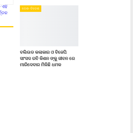
 ଏହି
ଦେଶ- ବିଦେଶ
୍ତ୍ତନ
.
ବଲିଉଡ କଳାକାର ଓ ବିଜେପି
ସାଂସଦ ରବି କିଶନ ଙ୍କୁ ଜୀବନ ରେ
ମାରିଦେବାର ମିଳିଛି ଧମକ