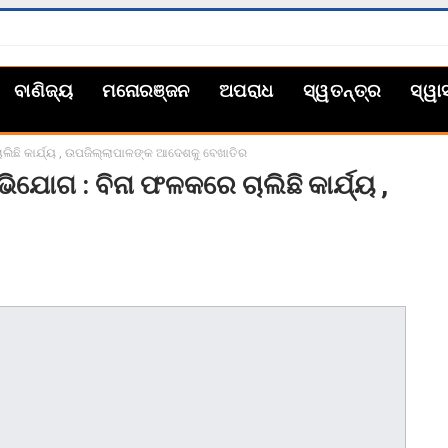
ବାଣିଜ୍ୟ
ମନୋରଞ୍ଜନ
ଅପରାଧ
ସ୍ୱତନ୍ତ୍ର
ସ୍ୱା
ାଲିଛି କାର୍ଯ୍ୟ , ଉପଜିଲ୍ଲାପାଳଙ୍କ ଆଦେଶକୁ ବେଖାତିର
ିଯୋଗ : ବିନା ଫଳକରେ ଚାଲିଛି କାର୍ଯ୍ୟ ,