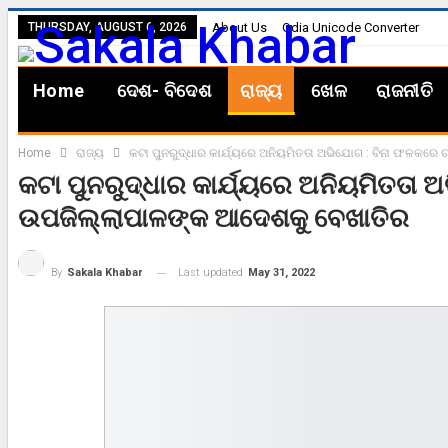
THURSDAY, AUGUST 6, 2026
About Us
Odia Unicode Converter
Home
ଦେଶ- ବିଦେଶ
ରାଜ୍ୟ
ଖେଳ
ରାଜନୀତି
Home
ରାଜ୍ୟ
କଟା ପୁନରୁଦ୍ଧାର କାର୍ଯ୍ୟରେ ଅନିୟମିତତା ଅଭିଯୋଗ : ବିନା ଫଳକରେ ଚ
କଟା ପୁନରୁଦ୍ଧାର କାର୍ଯ୍ୟରେ ଅନିୟମିତତା ଅଭ
ଉପଜିଲ୍ଲାପାଳଙ୍କ ଆଦେଶକୁ ବେଖାତିର
Last updated
May 31, 2022
By
Sakala Khabar