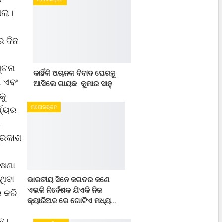
ିଲା।
ର ଦିନ
ୁଚନା
କାହିଁକି ଅଚାନକ ବିବାଦ ଘେରକୁ
ୀ ଏବଂ
ଆସିଲେ ଗାୟକ କୁମାର ସାନୁ
କୁ
ମନୋରଞ୍ଜନ
୍ଯ୍ୟର
ୟ
୍ରକାଶ
ୋଷଣା
ଥିବା
ଭାରତୀୟ ସିନେ ଜଗତର ଜଣେ
ଏଭଳି ନିର୍ଦେଶକ ଯିଏକି ନିଜ
ର କରି
କ୍ୟାରିଅର ରେ ଗୋଟିଏ ମଧ୍ୟ…
ୁଛ।