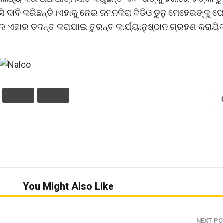
ି ଦାବି କରିଛନ୍ତି।ଏହାକୁ ନେଇ ଜମନକିରା ବିଡିଓ ତୁନୁ ମେହେରଙ୍କୁ 
ହାର ତଦନ୍ତ କରାଯାଇ ତୁରନ୍ତ କାର୍ଯ୍ୟାନୁଷ୍ଠାନ ଗ୍ରହଣ କରାଯି
You Might Also Like
NEXT PO