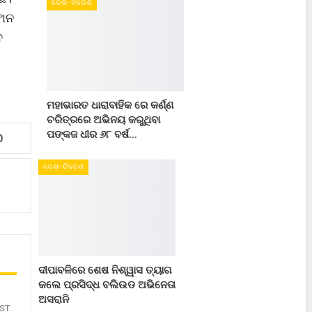
ଦେଶ- ବିଦେଶ
ଫୋନ
ବ
ମହାଭାରତ ଧାରାବାହିକ ରେ କର୍ଣ୍ଣ
ଚରିତ୍ରରେ ଅଭିନୟ କରୁଥିବା
ପଙ୍କଜ ଧୀର ୬୮ ବର୍ଷ…
0
ଦେଶ- ବିଦେଶ
ଦୀପାବଳିରେ ଶେଷ ନିଶ୍ୱାସ ତ୍ୟାଗ
କଲେ ପ୍ରସିଦ୍ଧ ବଲିଉଡ ଅଭିନେତା
ଅସରାନି
ST