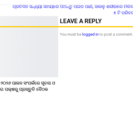
ପ୍ରତିଦିନ ସନ୍ଧ୍ୟା ସମୟରେ ପିଅନ୍ତୁ ପଇଡ ପାଣି, ସକାଳୁ ଶରୀରରେ ମିଳିବ
୫ ଟି ପରିବର
LEAVE A REPLY
You must be
logged in
to post a comment
-୨୦୨୬ ପାଳନ ସଂପର୍କରେ ସୂଚନା ଓ
ାଗ ପକ୍ଷରୁ ପ୍ରସ୍ତୁତି ବୈଠକ