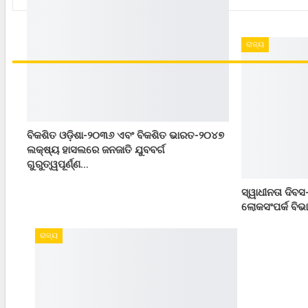
ରାଜ୍ୟ
ବିକଶିତ ଓଡ଼ିଶା-୨୦୩୬ ଏବଂ ବିକଶିତ ଭାରତ-୨୦୪୭
ଲକ୍ଷ୍ୟ ହାସଲରେ ଜନଜାତି ଯୁବବର୍ଗ
ଗୁରୁତ୍ୱପୂର୍ଣ୍ଣ…
ସ୍ୱାଧୀନତା ଦିବସ
ଲୋକସଂପର୍କ ବିଭ
ରାଜ୍ୟ