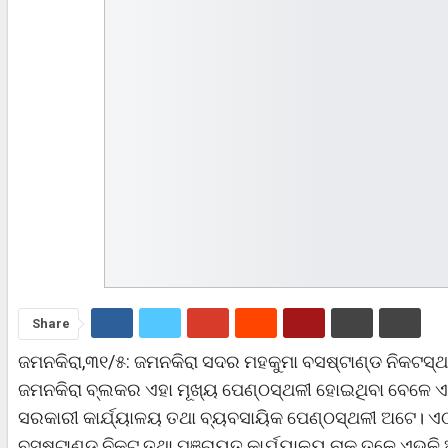
Share
ଜମନକିରା,୩୧/୫: ଜମନକିରା ସଦର ମହକୁମା ବସଷ୍ଟାଣ୍ଡ ନିକଟସ୍ଥ
ଜମନକିରା ବ୍ଲକର ଏହା ମୂଖ୍ୟ ପେଣ୍ଠସ୍ଥଳୀ ହୋଇଥିବା ବେଳେ ଏଠ
ସରକାରୀ କାର୍ଯ୍ୟାଳୟ ତଥା ବ୍ୟବସାୟିକ ପେଣ୍ଠସ୍ଥଳୀ ଅଟେ।
ବସଷ୍ଟାଣ୍ଡ ନିକଟ ତଥା ପଞ୍ଚାୟତ କାର୍ଯ୍ୟାଳୟ ନାକ ତଳେ ଏଭଳ