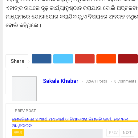
ଏହାଙ୍କ ଉପରେ ଦୃଢ଼ କାର୍ଯ୍ୟାନୁଷ୍ଠାନ କରାଯାଉ ବୋଲି ଅଞ୍ଚଳବାସ
ମାଧ୍ୟମରେ ଯୋଗାଯୋଗ କରାଯିବାରୁ,ଏ ବିଷୟରେ ଅବଗତ ନଥିଲେ ଏ
ବୋଲି କହିଥିଲେ।
Share
Sakala Khabar
32661 Posts
0 Comments
PREV POST
ଜମନକିରାରେ ସ୍ଥାୟୀ ଅଧିକାରୀ ଓ ଜିଆରଏସ ନିଯୁକ୍ତି ଦାବୀ, ନହେଲେ
ଆନ୍ଦୋଳନ
ରାଜ୍ୟ
PREV
NEXT