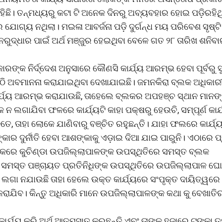
ିଛି। ତନ୍ମଧ୍ୟରୁ କଟା ଟି ଅନେକ ଦିନରୁ ଅବ୍ୟବହାର ହୋଇ ପଡ଼ିରହିଥ
 ଯୋଗ୍ୟ ନଥିଲା। ମଇଳା ଆବର୍ଜନା ପଡ଼ି ଦୁର୍ଗନ୍ଧ ମୟ ପରିବେଶ ସୃଷ୍ଟି
ୁଦ୍ଧାର ପାଇଁ ଅର୍ଥ ମଞ୍ଜୁର ହେଇଥିବା ବେଳେ ଗତ ୨୮ ତାରିଖ ଶନିବା
କ ନିର୍ଦ୍ଦେଶ ଅନୁସାରେ କୌଣସି କାର୍ଯ୍ୟ ଆରମ୍ଭ ହେବା ପୂର୍ବରୁ ସ
 ଏଠି ଅବମାନନା କରାଯାଇଥିବା ଦେଖାଯାଇଛି। ଜମନକିରା ବ୍ଲକ ଅଧିକାର
୍ଯ୍ୟ ଆରମ୍ଭ କରାଯାଉଛି, ତାହେଲେ ବ୍ଲକର ଅପହଞ୍ଚ ସ୍ଥାନ ମାନଙ୍
 ନ ଲଗାଯିବା ଫଳରେ କାର୍ଯ୍ୟଟି କାହା ପକ୍ଷରୁ ହେଉଚି, ସମ୍ପୂର୍ଣ କାର
, ତାହା ଲୋକେ ଯାଣିବାରୁ ବଞ୍ଚିତ ରହୁଛନ୍ତି। ଯାହା ଫଲରେ କାର୍ଯ୍
 ଦୁର୍ନୀତି ହେବା ଆଶଙ୍କାକୁ ଏଡ଼ାଇ ଦିଆ ଯାଇ ପାରୁନି। ଏଠାରେ ପ
ଠକରେ କୁଚିଣ୍ଡା ଉପଜିଲ୍ଲାପାଳଙ୍କ ଉପସ୍ଥିତିରେ ସମସ୍ତ ବ୍ଲକ
ବଂ ସମସ୍ତ ପଞ୍ଚାୟତ ପ୍ରତିନିଧିଙ୍କ ଉପସ୍ଥିତିରେ ଉପଜିଲ୍ଲାପାଳ ଘ
 ଲଗା ନଯାଉଛି ତାହା ହେଲେ ଉକ୍ତ କାର୍ଯ୍ୟରେ ସଂପୃକ୍ତ ଦାୟିତ୍ୱରେ 
ନ କରାଯିବ। କିନ୍ତୁ ଅଧିକାରି ମାନେ ଉପଜିଲ୍ଲାପାଳଙ୍କ କଥା କୁ ବେଖାତି
ର୍ଯ୍ୟ କରି ଅର୍ଥ ଆତ୍ମସାତ କରୁଛନ୍ତି ଏବଂ ତାଙ୍କୁ ହଜାରେ ଟଙ୍କା ତ