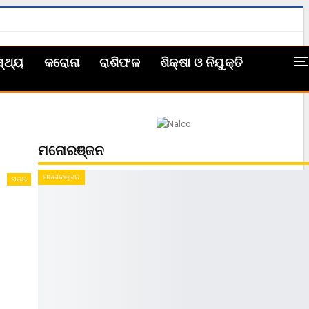
ସ୍ଥ୍ୟ
କରୋନା
ରାଶିଫଳ
ଶିକ୍ଷା ଓ ନିଯୁକ୍ତି
ମନୋରଞ୍ଜନ
ମନୋରଞ୍ଜନ
ରାଜ୍ୟ