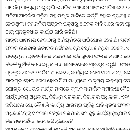
ପାଇଛି। ପଞ୍ଚାୟତ କୁ ଲାଗି ଗୋଟିଏ ପୋଖରୀ ଏବଂ ଗୋଟିଏ କଟା ରହ
ଅଳିଆ ଆବର୍ଜନା ପଡ଼ିବା ସହ ପଙ୍କ ମାଟିରେ ଭର୍ତ୍ତି ହୋଇ ବ୍ୟବହାର
ହେଉଥିଲା। ଜମନକିରା ଅଞ୍ଚଳ ପକ୍ଷରୁ ଅନେକ ଦାବି ପରେ କଟା ପୁନର
ଠାରୁ ପୁନରୁଦ୍ଧାର କାର୍ଯ୍ୟ ଜାରି ରହିଛି।
ମାତ୍ର ଆରମ୍ଭ ହେବାଠାରୁ ଅନିୟମିତତା ଅଭିଯୋଗ ହେଇଛି। ସରକାରଙ୍
ଫଳକ ଲାଗିବାର କଡାକଡି ନିର୍ଦ୍ଦେଶ ବ୍ୟବସ୍ଥା ରହିଥିବା ବେଲେ,
ପଞ୍ଚାୟତ ଅଧିକାରୀଙ୍କ ନାକତଲେ ଯଦି ସୁଚନା ଫଲକ ନ ଥାଇ କାର
କିଭଳି ଦୁର୍ନୀତି ନ ହେଇଥିବ ତାହା ସାଧାରଣରେ ପ୍ରଶ୍ନ ଉଠୁଛି। ଫଳକ
ପ୍ରକୃତ ଅଟକଳ ପରିମାଣ କେତେ, କାର୍ଯ୍ୟର ଶେଷ ସୀମା ଅବଧି କେତେ
ଆରମ୍ଭ ହୋଇ ଶେଷ ହୋଇଯିବା ମଧ୍ୟରେ ଲକ୍ଷ୍ୟ ଲକ୍ଷ୍ୟ ଟଙ୍କାର
ଯୋଗ୍ୟ ଯେ, ଗତ ମାର୍ଚ୍ଚ ମାସରେ ବ୍ଲକ ସାମାଜିକ ସମୀକ୍ଷା ବୈ
କାର୍ଯ୍ୟାଳୟ ଅଧିକାରୀ, ବିଭିନ୍ନ ସରକାରୀ ବିଭାଗର ଅଧିକାରୀ, ଏ
କରିଥଲେ ଯେ, କୌଣସି କାର୍ଯ୍ୟ ଆରମ୍ଭ ପୂର୍ବରୁ ଯଦି ସୁଚନା ଫଳକ
ଅଧିକାରୀଙ୍କୁ ୧ ହଜାର ଟଙ୍କା ଜରିମାନା ସହ ଦୃଢ଼ କାର୍ଯ୍ୟାନୁଷ୍ଠା
ନିଜ ମନ ମର୍ଜିରେ କାମ କରିଚାଲିଛନ୍ତି।
ଏହାକୁ ନେଇ ଅଂଚଳବାସୀ କହନ୍ତି, ଅଧିକାରୀ ମାନେ ଏହିପରି ଭାଭେ କା