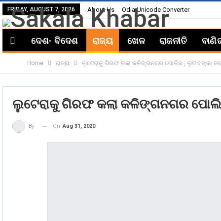
FRIDAY, AUGUST 7, 2026
About Us
Odia Unicode Converter
ଦେଶ- ବିଦେଶ
ରାଜ୍ୟ
ଖେଳ
ରାଜନୀତି
ବାଣି
Home
ରାଜ୍ୟ
ଲୁଟେରାକୁ ଗିରଫ କଲା କଳିଙ୍ଗନଗର ପୋଲିସ , ଲୁଟ ଟଙ୍କା ଜ
ଲୁଟେରାକୁ ଗିରଫ କଲା କଳିଙ୍ଗନଗର ପୋଲି
On
Aug 31, 2020
By