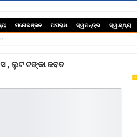
ଜ୍ୟ
ମନୋରଞ୍ଜନ
ଅପରାଧ
ସ୍ୱତନ୍ତ୍ର
ସ୍ୱାସ୍ଥ୍ୟ
ବତ
ସ , ଲୁଟ ଟଙ୍କା ଜବତ
ରା