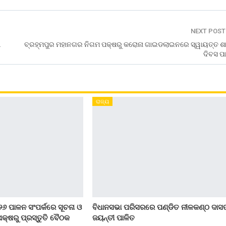
NEXT POS
ମ
ବ୍ରହ୍ମପୁର ମହାନଗର ନିଗମ ପକ୍ଷରୁ କରୋନା ଗାଇଡଲାଇନରେ ସ୍ୱାୟତ୍ତ ଶ
ଦିବସ ପ
ରାଜ୍ୟ
୨୬ ପାଳନ ସଂପର୍କରେ ସୂଚନା ଓ
ବିଧାନସଭା ପରିସରରେ ପଣ୍ଡିତ ନୀଳକଣ୍ଠ ଦାସ
କ୍ଷରୁ ପ୍ରସ୍ତୁତି ବୈଠକ
ଜୟନ୍ତୀ ପାଳିତ