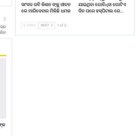
ସାଂସଦ ରବି କିଶନ ଙ୍କୁ ଜୀବନ
ଯାଇଥିବା ଗୋବିନ୍ଦା ଗୋଟିଏ
ରେ ମାରିଦେବାର ମିଳିଛି ଧମକ
ଦିନ ପରେ ହସ୍ପିଟାଲ ରେ…
T
PREV
NEXT
1 of 2
ାସନ
ାଳିତ
ଙ୍କ