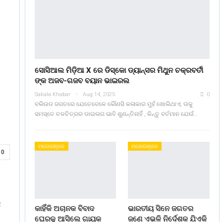
ସୋସିଆଲ ମିଡ଼ିଆ X ରେ ଡିସ୍କୋ ଡ୍ୟାନ୍ସର ମିଥୁନ ଚକ୍ରବର୍ତୀ
ଙ୍କ ଅଜବ-ଗଜବ ବୟାନ ଭାଇରଲ
Sakala Khabar
Aug 14, 2025
0
ବଲିଉଡ ଜଗତରେ ଯେତେବେଳେ କୌଣସି କଳାକାର ମୁହଁ ଖୋଲିଥାଏ, ତାକୁ
ସମସ୍ତେ ଚଳଚିତ୍ରର ଡାଇଲଗ ଭାବି ଶୁଣନ୍ତିନାହିଁ , କିନ୍ତୁ ବର୍ତମାନ ଯେଉଁ…
ମନୋରଞ୍ଜନ
ମନୋରଞ୍ଜନ
0
େ
କାହିଁକି ଅଚାନକ ବିବାଦ
ଭାରତୀୟ ସିନେ ଜଗତର
ଘେରକୁ ଆସିଲେ ଗାୟକ
ଜଣେ ଏଭଳି ନିର୍ଦେଶକ ଯିଏକି