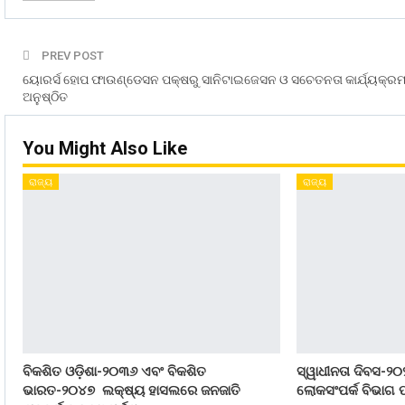
PREV POST
ୟୋରର୍ସ ହୋପ ଫାଉଣ୍ଡେସନ ପକ୍ଷରୁ ସାନିଟାଇଜେସନ ଓ ସଚେତନତା କାର୍ଯ୍ୟକ୍ର
ଅନୁଷ୍ଠିତ
You Might Also Like
ରାଜ୍ୟ
ରାଜ୍ୟ
ବିକଶିତ ଓଡ଼ିଶା-୨୦୩୬ ଏବଂ ବିକଶିତ
ସ୍ୱାଧୀନତା ଦିବସ-୨୦
ଭାରତ-୨୦୪୭ ଲକ୍ଷ୍ୟ ହାସଲରେ ଜନଜାତି
ଲୋକସଂପର୍କ ବିଭାଗ ପ