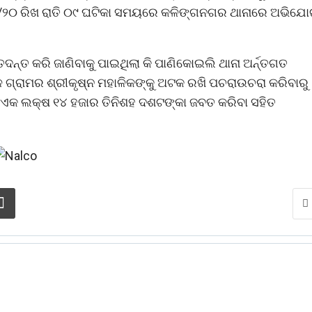
/୨୦ ରିଖ ରାତି ୦୯ ଘଟିକା ସମୟରେ କଳିଙ୍ଗନଗର ଥାନାରେ ଅଭିଯ
୍ତ କରି ଜାଣିବାକୁ ପାଇଥିଲା କି ପାଣିକୋଇଲି ଥାନା ଅର୍ନ୍ତଗତ
ଳ ଗ୍ରାମର ଶ୍ରୀକୃଷ୍ନ ମହାଳିକଙ୍କୁ ଅଟକ ରଖି ପଚରାଉଚରା କରିବାରୁ
 ଏକ ଲକ୍ଷ ୧୪ ହଜାର ତିନିଶହ ଦଶଟଙ୍କା ଜବତ କରିବା ସହିତ