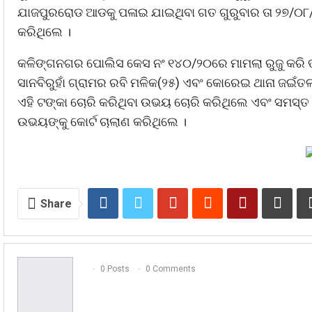
ଯାଜପୁରରୋଡ ଆଡକୁ ପଳାଇ ଯାଇଥିବା ଗତ ଗୁରୁବାର ତା ୨୭/୦୮
କରିଥିଲେ ।
କଳିଙ୍ଗନଗର ପୋଲିସ କେସ ନଂ ୧୪୦/୨୦ରେ ମାମଲା ରୁଜୁ କରି ତଦନ
ସାନବିରୁହାଁ ଗ୍ରାମର ରବି ମଳିକ(୨୫) ଏବଂ କୋରେଇ ଥାନା ଜଇଁତ
ଏହି ଟଙ୍କା ଚୋରି କରିଥିବା ଉଭୟ ଚୋରି କରିଥିଲେ ଏବଂ ସମସ୍ତ
ଉଭୟଙ୍କୁ କୋର୍ଟ ଚାଲାଣ କରିଥିଲେ ।
Share
0 Posts
0 Comments