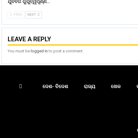
ଯୁବବର୍ଗ ଗୁରୁତ୍ୱପୂର୍ଣ୍ଣ…
PREV
NEXT
LEAVE A REPLY
You must be
logged in
to post a comment.
ଦେଶ- ବିଦେଶ
ରାଜ୍ୟ
ଖେଳ