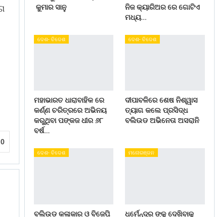
କୁମାର ସାନୁ
ନିଜ କ୍ୟାରିଅର ରେ ଗୋଟିଏ
ୋଗ
ମଧ୍ୟ…
ଦେଶ- ବିଦେଶ
ଦେଶ- ବିଦେଶ
ମହାଭାରତ ଧାରାବାହିକ ରେ
ଦୀପାବଳିରେ ଶେଷ ନିଶ୍ୱାସ
କର୍ଣ୍ଣ ଚରିତ୍ରରେ ଅଭିନୟ
ତ୍ୟାଗ କଲେ ପ୍ରସିଦ୍ଧ
କରୁଥିବା ପଙ୍କଜ ଧୀର ୬୮
ବଲିଉଡ ଅଭିନେତା ଅସରାନି
ବର୍ଷ…
0
ଦେଶ- ବିଦେଶ
ମନୋରଞ୍ଜନ
ବଲିଉଡ କଳାକାର ଓ ବିଜେପି
ଧର୍ମେନ୍ଦ୍ର ଙ୍କୁ ଦେଖିବାକୁ