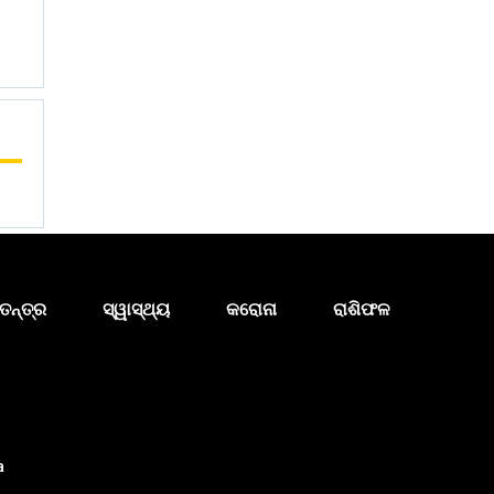
ତନ୍ତ୍ର
ସ୍ୱାସ୍ଥ୍ୟ
କରୋନା
ରାଶିଫଳ
a