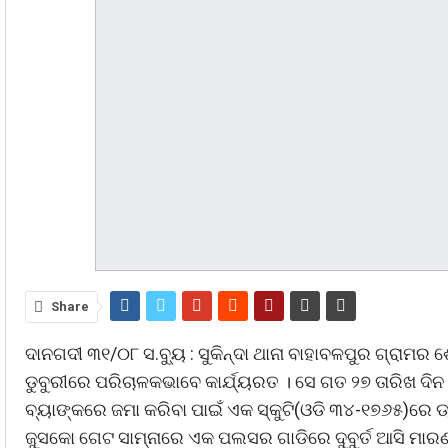
Share
ଦାନଗଦୀ ୩୧/୦୮ ସ.ବ୍ୟୁ : ସୁକିନ୍ଦା ଥାନା ବାହାବଳପୁର ଗ୍ରାମର ଶେଷ
ଡୁବୁରୀରେ ପରିଚାଳକଭାବେ କାର୍ଯ୍ୟରତ । ସେ ଗତ ୨୭ ତାରିଖ ଦ
ବ୍ୟାଙ୍କରେ ଜମା କରିବା ପାଇଁ ଏକ ସ୍କୁଟି(ଓଡି ୩୪-୧୭୬୫)ର
ଜୁସକୋ ଗେଟ ସାମ୍ନାରେ ଏକ ପଲସର ଗାଡିରେ ଦୁବୁର୍ତ ଆସି ମାରଣ