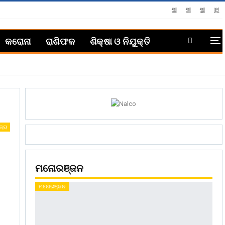
କରୋନା
ରାଶିଫଳ
ଶିକ୍ଷା ଓ ନିଯୁକ୍ତି
ଜ୍ୟ
ମନୋରଞ୍ଜନ
ମନୋରଞ୍ଜନ