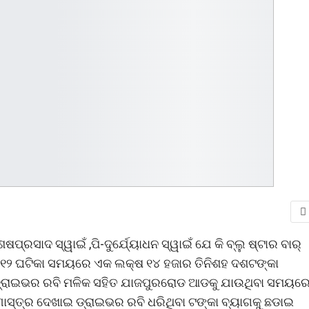
ପ୍ରସାଦ ସ୍ୱାଇଁ ,ପି-ଦୁର୍ଯେ୍ୟାଧନ ସ୍ୱାଇଁ ଯେ କି ବ୍ଲୁ ଷ୍ଟାର ବାର୍
ିନ ୧୨ ଘଟିକା ସମୟରେ ଏକ ଲକ୍ଷ ୧୪ ହଜାର ତିନିଶହ ଦଶଟଙ୍କା
େ ଡ୍ରାଇଭର ରବି ମଳିକ ସହିତ ଯାଜପୁରରୋଡ ଆଡକୁ ଯାଉଥିବା ସମୟର
ାସ୍ତ୍ର ଦେଖାଇ ଡ୍ରାଇଭର ରବି ଧରିଥିବା ଟଙ୍କା ବ୍ୟାଗକୁ ଛଡାଇ