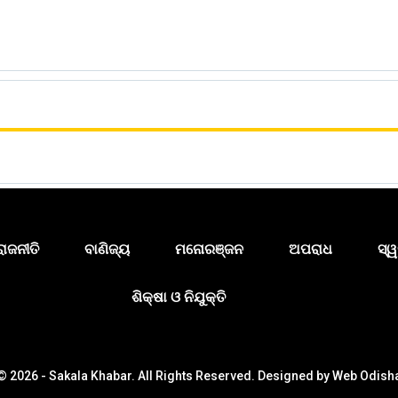
ରାଜନୀତି
ବାଣିଜ୍ୟ
ମନୋରଞ୍ଜନ
ଅପରାଧ
ସ୍ୱ
ଶିକ୍ଷା ଓ ନିଯୁକ୍ତି
© 2026 - Sakala Khabar. All Rights Reserved.
Designed by
Web Odish