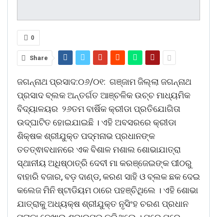
0
Share
ଜଗନ୍ନାଥ ପ୍ରସାଦ:୦୬/୦୧: ଗଞ୍ଜାମ ଜିଲ୍ଲା ଜଗନ୍ନାଥ
ପ୍ରସାଦ ବ୍ଲକ ଅନ୍ତର୍ଗତ ଆଞ୍ଚଳିକ ଉଚ୍ଚ ମାଧ୍ୟମିକ
ବିଦ୍ୟାଳୟର ୨୬ତମ ବାର୍ଷିକ କ୍ରୀଡା ପ୍ରତିଯୋଗିତା
ଉଦ୍ଘାଟିତ ହୋଇଯାଇଛି । ଏହି ଅବସରରେ କ୍ରୀଡା
ଶିକ୍ଷକ ଶ୍ରୀଯୁକ୍ତ ପଦ୍ମନାଭ ପ୍ରଧାନଙ୍କ
ତତତ୍ଵାବଧାନରେ ଏକ ବିଶାଳ ମଶାଲ ଶୋଭାଯାତ୍ରା
ସ୍ଥାନୀୟ ଅଧିଷ୍ଠାତ୍ରି ଦେବୀ ମା କରଞ୍ଜେଇଙ୍କ ପୀଠରୁ
ବାହାରି ବଜାର, ବଡ଼ ଦାଣ୍ଡ, କରଣ ସାହି ଓ ବ୍ଲକ ଛକ ଦେଇ
କଲେଜ ମିନି ଷ୍ଟାଡିୟମ ଠାରେ ପହଞ୍ଚିଥିଲେ । ଏହି ଶୋଭା
ଯାତ୍ରାକୁ ଅଧ୍ୟକ୍ଷ ଶ୍ରୀଯୁକ୍ତ ନୃସିଂହ ଚରଣ ପ୍ରଧାନ