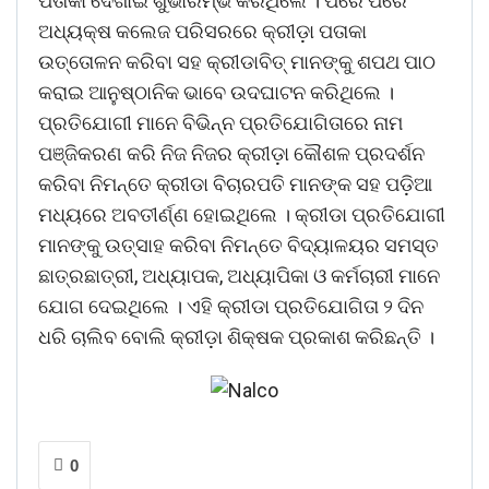
ପତାକା ଦେଖାଇ ଶୁଭାରମ୍ଭ କରିଥିଲେ । ପରେ ପରେ
ଅଧ୍ୟକ୍ଷ କଲେଜ ପରିସରରେ କ୍ରୀଡ଼ା ପତାକା
ଉତ୍ତୋଳନ କରିବା ସହ କ୍ରୀଡାବିତ୍ ମାନଙ୍କୁ ଶପଥ ପାଠ
କରାଇ ଆନୁଷ୍ଠାନିକ ଭାବେ ଉଦଘାଟନ କରିଥିଲେ ।
ପ୍ରତିଯୋଗୀ ମାନେ ବିଭିନ୍ନ ପ୍ରତିଯୋଗିତାରେ ନାମ
ପଞ୍ଜିକରଣ କରି ନିଜ ନିଜର କ୍ରୀଡ଼ା କୌଶଳ ପ୍ରଦର୍ଶନ
କରିବା ନିମନ୍ତେ କ୍ରୀଡା ବିଚାରପତି ମାନଙ୍କ ସହ ପଡ଼ିଆ
ମଧ୍ୟରେ ଅବତୀର୍ଣ୍ଣ ହୋଇଥିଲେ । କ୍ରୀଡା ପ୍ରତିଯୋଗୀ
ମାନଙ୍କୁ ଉତ୍ସାହ କରିବା ନିମନ୍ତେ ବିଦ୍ୟାଳୟର ସମସ୍ତ
ଛାତ୍ରଛାତ୍ରୀ, ଅଧ୍ୟାପକ, ଅଧ୍ୟାପିକା ଓ କର୍ମଚାରୀ ମାନେ
ଯୋଗ ଦେଇଥିଲେ । ଏହି କ୍ରୀଡା ପ୍ରତିଯୋଗିତା ୨ ଦିନ
ଧରି ଚାଲିବ ବୋଲି କ୍ରୀଡ଼ା ଶିକ୍ଷକ ପ୍ରକାଶ କରିଛନ୍ତି ।
0