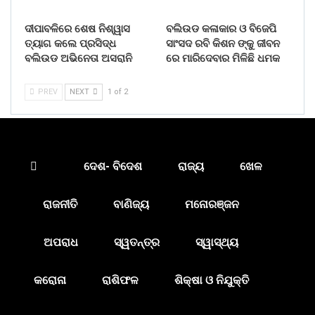
ଦୀପାବଳିରେ ଶେଷ ନିଶ୍ୱାସ
ବଲିଉଡ କଳାକାର ଓ ବିଜେପି
ତ୍ୟାଗ କଲେ ପ୍ରସିଦ୍ଧ
ସାଂସଦ ରବି କିଶନ ଙ୍କୁ ଜୀବନ
ବଲିଉଡ ଅଭିନେତା ଅସରାନି
ରେ ମାରିଦେବାର ମିଳିଛି ଧମକ
PREV
NEXT
1 of 2
ଦେଶ- ବିଦେଶ
ରାଜ୍ୟ
ଖେଳ
ରାଜନୀତି
ବାଣିଜ୍ୟ
ମନୋରଞ୍ଜନ
ଅପରାଧ
ସ୍ୱତନ୍ତ୍ର
ସ୍ୱାସ୍ଥ୍ୟ
କରୋନା
ରାଶିଫଳ
ଶିକ୍ଷା ଓ ନିଯୁକ୍ତି