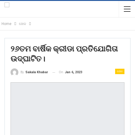
Home
ଖେଳ
୨୬ତମ ବାର୍ଷିକ କ୍ରୀଡା ପ୍ରତିଯୋଗିତା
ଉଦ୍ଘାଟିତ।
ଖେଳ
On
Jan 6, 2023
By
Sakala Khabar