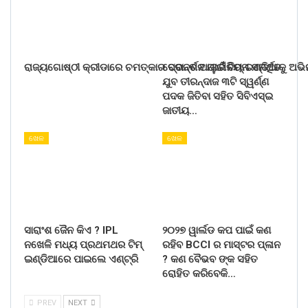
ରାଜ୍ୟଗୋଷ୍ଠୀ କ୍ରୀଡାରେ ଚମତ୍କାର ପ୍ରଦର୍ଶନ ପାଇଁ ଟିମ୍ ଇଣ୍ଡିଆକୁ ଅଭ
ବେଦାନ୍ତ ଆଲୁମିନିୟମ ସମର୍ଥିତ
ଯୁବ ତୀରନ୍ଦାଜ ୩ଟି ସ୍ୱର୍ଣ୍ଣ
ପଦକ ଜିତିବା ସହିତ ସିବିଏସ୍ଇ
ଜାତୀୟ…
ଖେଳ
ଖେଳ
ସାରାଂଶ ଜୈନ କିଏ ? IPL
୨୦୨୭ ୱାର୍ଲଡ କପ ପାଇଁ କଣ
ନଖେଳି ମଧ୍ୟ ପ୍ରଥମଥର ଟିମ୍
ରହିବ BCCI ର ମାସ୍ଟର ପ୍ଳାନ
ଇଣ୍ଡିଆରେ ପାଇଲେ ଏଣ୍ଟ୍ରି
? କଣ ବୈଭବ ଙ୍କ ସହିତ
ରୋହିତ କରିବେକି…
PREV
NEXT