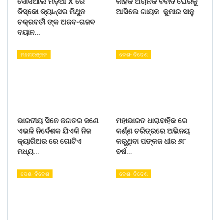
ସୋସିଆଲ ମିଡ଼ିଆ X ରେ
କାହିଁକି ଅଚାନକ ବିବାଦ ଘେରକୁ
ଡିସ୍କୋ ଡ୍ୟାନ୍ସର ମିଥୁନ
ଆସିଲେ ଗାୟକ କୁମାର ସାନୁ
ଚକ୍ରବର୍ତୀ ଙ୍କ ଅଜବ-ଗଜବ
ବୟାନ…
ମନୋରଞ୍ଜନ
ଦେଶ- ବିଦେଶ
ଭାରତୀୟ ସିନେ ଜଗତର ଜଣେ
ମହାଭାରତ ଧାରାବାହିକ ରେ
ଏଭଳି ନିର୍ଦେଶକ ଯିଏକି ନିଜ
କର୍ଣ୍ଣ ଚରିତ୍ରରେ ଅଭିନୟ
କ୍ୟାରିଅର ରେ ଗୋଟିଏ
କରୁଥିବା ପଙ୍କଜ ଧୀର ୬୮
ମଧ୍ୟ…
ବର୍ଷ…
ଦେଶ- ବିଦେଶ
ଦେଶ- ବିଦେଶ