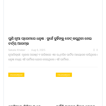
ପୁଣି ନୂଆ ପ୍ରେମରେ ଧନୁଷ : ଦୁହେଁ ଦୁହିଁଙ୍କୁ ଡେଟ୍ କରୁଥିବା ନେଇ
ଚର୍ଚ୍ଚା ଆରମ୍ଭ
Sakala Khabar
Aug 6, 2025
0
ନୂଆଦିଲ୍ଲୀ: ମୃଣାଲ ଅଗଷ୍ଟ ୧ ତାରିଖରେ ଏକ ଜନ୍ମଦିନ ପାର୍ଟିର ଆୟୋଜନ କରିଥିଲେ।
ଧନୁଷ ମଧ୍ୟ ଏହି ପାର୍ଟିରେ ଯୋଗ ଦେଇଥିଲେ। ଏହି ପାର୍ଟିରେ…
ମନୋରଞ୍ଜନ
ମନୋରଞ୍ଜନ