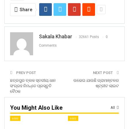
Share
Sakala Khabar
32661 Posts
0
Comments
PREV POST
NEXT POST
ଛତ୍ରପୁର ବ୍ଲକ ସ୍ତରୀୟ ଧାନ
ଉଭେଇ ଯାଉଛି ଗ୍ରାମାଞ୍ଚଳର
ସଂଗ୍ରହ ନିମନ୍ତେ ପ୍ରସ୍ତୁତି
ଷ୍ଟ୍ରୀଟ ଲାଇଟ
ବୈଠକ
You Might Also Like
All
ଖେଳ
ଖେଳ