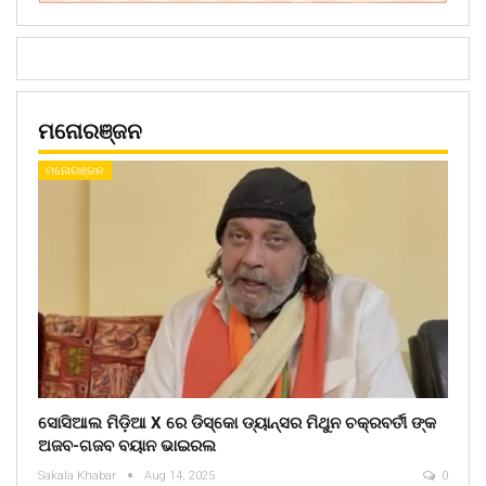
ମନୋରଞ୍ଜନ
ମନୋରଞ୍ଜନ
ସୋସିଆଲ ମିଡ଼ିଆ X ରେ ଡିସ୍କୋ ଡ୍ୟାନ୍ସର ମିଥୁନ ଚକ୍ରବର୍ତୀ ଙ୍କ
ଅଜବ-ଗଜବ ବୟାନ ଭାଇରଲ
Sakala Khabar
Aug 14, 2025
0