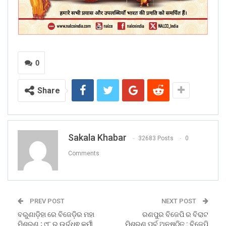
0
Share
Sakala Khabar
32683 Posts
0
Comments
PREV POST
NEXT POST
ବରୁଣାଡ଼ିହା ରେ ବିଜେଡ଼ିର ମହା
ରଣପୁର ବିଜେପି ର ବିରାଟ
ମିଶ୍ରଣ ; ୯୮ ରୁ ଉର୍ଦ୍ଧ୍ଵ କର୍ମୀ
ମିଶ୍ରଣ ପର୍ବ ଅନୁଷ୍ଠିତ : ବିଜେପି