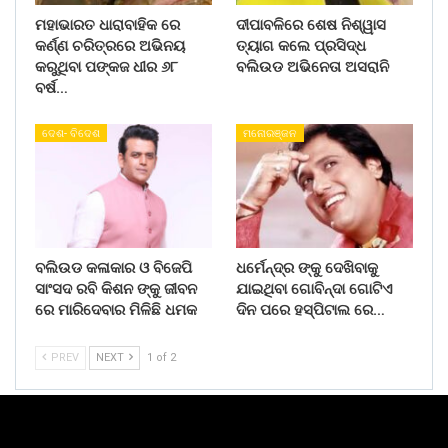
ମହାଭାରତ ଧାରାବାହିକ ରେ
ଦୀପାବଳିରେ ଶେଷ ନିଶ୍ୱାସ
କର୍ଣ୍ଣ ଚରିତ୍ରରେ ଅଭିନୟ
ତ୍ୟାଗ କଲେ ପ୍ରସିଦ୍ଧ
କରୁଥିବା ପଙ୍କଜ ଧୀର ୬୮
ବଲିଉଡ ଅଭିନେତା ଅସରାନି
ବର୍ଷ…
ଦେଶ- ବିଦେଶ
ମନୋରଞ୍ଜନ
ବଲିଉଡ କଳାକାର ଓ ବିଜେପି
ଧର୍ମେନ୍ଦ୍ର ଙ୍କୁ ଦେଖିବାକୁ
ସାଂସଦ ରବି କିଶନ ଙ୍କୁ ଜୀବନ
ଯାଇଥିବା ଗୋବିନ୍ଦା ଗୋଟିଏ
ରେ ମାରିଦେବାର ମିଳିଛି ଧମକ
ଦିନ ପରେ ହସ୍ପିଟାଲ ରେ…
PREV
NEXT
1 of 2