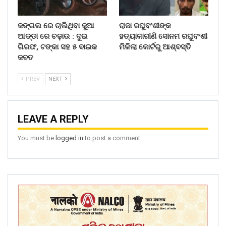
ଜଙ୍ଗଲ ରେ ଚାଲିଥିବା ଜୁଆ
ରାଜା ରଘୁବଂଶୀଙ୍କ
ଆଡ୍ଡା ରେ ଚଢ଼ାଉ : ଦୁଇ
ହତ୍ୟାକାରୀଣି ସୋନମ ରଘୁବଂଶୀ
ଗିରଫ, ଟଙ୍କା ସହ ୫ ବାଇକ
ମିଳିଲା କୋର୍ଟରୁ ଆଶ୍ବସ୍ତି
ଜବତ
PREV
NEXT
LEAVE A REPLY
You must be
logged in
to post a comment.