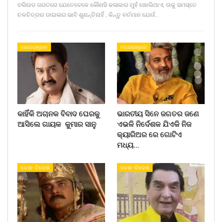
ବଲିଉଡ ଜଗତରେ ଯେତେବେଳେ କୌଣସି କଳାକାର ମୁହଁ ଖୋଲିଥାଏ, ତାକୁ ସମସ୍ତେ
ଚଳଚିତ୍ରର ଡାଇଲଗ ଭାବି ଶୁଣନ୍ତିନାହିଁ , କିନ୍ତୁ ବର୍ତମାନ ଯେଉଁ…
ମନୋରଞ୍ଜନ
ମନୋରଞ୍ଜନ
କାହିଁକି ଅଚାନକ ବିବାଦ ଘେରକୁ
ଭାରତୀୟ ସିନେ ଜଗତର ଜଣେ
ଆସିଲେ ଗାୟକ କୁମାର ସାନୁ
ଏଭଳି ନିର୍ଦେଶକ ଯିଏକି ନିଜ
କ୍ୟାରିଅର ରେ ଗୋଟିଏ
ମଧ୍ୟ…
ଦେଶ- ବିଦେଶ
ଦେଶ- ବିଦେଶ