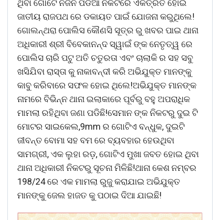
ଥିବା ଗୋଟେ ନିର୍ଜନ ପଡିଆ ନିକଟରେ ଏକତ୍ରିତ ହୋଇ
ଜାତୀୟ ରାଜପଥ ରେ ଡକାୟତ ପାଇଁ ଯୋଜନା କରୁଥିଲେ!
ଗୋଲନ୍ଥରା ପୋଲିସ କୌଣସି ସୂତ୍ର ରୁ ଖବର ପାଇ ଥାନା
ଅଧିକାରୀ ଶ୍ରୀ ବିବେକାନନ୍ଦ ସ୍ୱାଇଁ ଙ୍କ ନେତୃତ୍ୱ ରେ
ପୋଲିସ ଚାରି ପଟୁ ଅତି ଚତୁରତା ଏବଂ ଚାଲାକି ର ସହ ସବୁ
ଖସିଯିବା ରାସ୍ତା କୁ ନାକାବନ୍ଦୀ କରି ଅଭିଯୁକ୍ତ ମାନଙ୍କୁ
କାବୁ କରିବାରେ ସଫଳ ହୋଇ ଥିଲେ!ଅଭିଯୁକ୍ତ ମାନଙ୍କ
ନାମରେ ବିଭିନ୍ନ ଥାନା ଇଲାକାରେ ପୂର୍ବରୁ ବହୁ ଅପରାଧିକ
ମାମଲା ରହିଥିବା ଜଣା ପଡିଛି!ସେମାନ ଙ୍କ ନିକଟରୁ ଦୁଇ ଟି
ମୋଟର ସାଇକେଲ,9mm ର ଗୋଟିଏ ବନ୍ଧୁକ, ଦୁଇଟି
ଜୀବନ୍ତ ବୋମା ସହ ବମ ରେ ବ୍ୟବହାର ହେଉଥିବା
ସାମଗ୍ରୀ, ଏକ ଲୁହା ରଡ଼, ଗୋଟିଏ ମୁଖା ଜବତ ହୋଇ ଥିବା
ଥାନା ଅଧିକାରୀ ନିକଟରୁ ସୂଚନା ମିଳିଛି!ଥାନା କେଶ ନମ୍ବର
198/24 ରେ ଏକ ମାମଲା ରୁଜୁ କରାଯାଇ ଅଭିଯୁକ୍ତ
ମାନଙ୍କୁ ଜେଲ ହାଜତ କୁ ପଠାଇ ଦିଆ ଯାଇଛି!