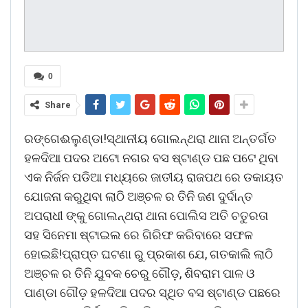
0
Share
ରଙ୍ଗେଈଲୁଣ୍ଡା!ସ୍ଥାନୀୟ ଗୋଲନ୍ଥରା ଥାନା ଅନ୍ତର୍ଗତ
ହଳଦିଆ ପଦର ଅଟୋ ନଗର ବସ ଷ୍ଟାଣ୍ଡ ପଛ ପଟେ ଥିବା
ଏକ ନିର୍ଜନ ପଡିଆ ମଧ୍ୟରେ ଜାତୀୟ ରାଜପଥ ରେ ଡକାୟତ
ଯୋଜନା କରୁଥିବା ଲାଠି ଅଞ୍ଚଳ ର ତିନି ଜଣ ଦୁର୍ଦାନ୍ତ
ଅପରାଧୀ ଙ୍କୁ ଗୋଲନ୍ଥରା ଥାନା ପୋଲିସ ଅତି ଚତୁରତା
ସହ ସିନେମା ଷ୍ଟାଇଲ ରେ ଗିରିଫ କରିବାରେ ସଫଳ
ହୋଇଛି!ପ୍ରାପ୍ତ ଘଟଣା ରୁ ପ୍ରକାଶ ଯେ, ଗତକାଲି ଲାଠି
ଅଞ୍ଚଳ ର ତିନି ଯୁବକ ଚେରୁ ଗୌଡ଼, ଶିବରାମ ପାଳ ଓ
ପାଣ୍ଡା ଗୌଡ଼ ହଳଦିଆ ପଦର ସ୍ଥିତ ବସ ଷ୍ଟାଣ୍ଡ ପଛରେ