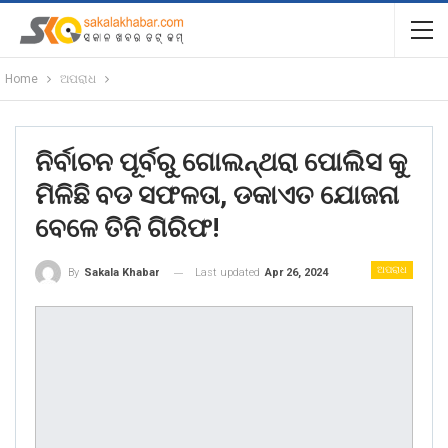
Home
ଅପରାଧ
ନିର୍ବାଚନ ପୂର୍ବରୁ ଗୋଲନ୍ଥରା ପୋଲିସ କୁ
ମିଳିଛି ବଡ ସଫଳତା, ଡକାଏତ ଯୋଜନା
ବେଳେ ତିନି ଗିରିଫ!
ଅପରାଧ
Last updated
Apr 26, 2024
By
Sakala Khabar