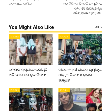
ଦଳରେରେ ସାମିଲ
ରେ ମିଶିଲେ ବିଜେଡି ର ପୂର୍ବତନ
ଏନ. ଏସି ଉପାଧ୍ୟକ୍ଷ
ପ୍ରିୟବ୍ରତ ପ୍ରହରାଜ
You Might Also Like
All
ଅପରାଧ
ଅପରାଧ
ଜଙ୍ଗଲ ରାସ୍ତାରେ ଡକାୟତି
ବାଇକ ଚୋରୀ ରାକେଟ ଗ୍ୟାଙ୍ଗ
ଅଭିଯୋଗ ରେ ଦୁଇ ଗିରଫ
ଠାବ ,୪ ଗିରଫ ୫ ବାଇକ
ଉଦ୍ଧାର
ଅପରାଧ
ଅପରାଧ