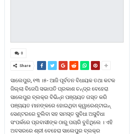
0
Share
ସାଲେପୁର, ୧୩ ।୫- ଆଜି ପୂର୍ବତନ ବିଧାୟକ ତଥା କଟକ
ଜିଲ୍ଲା ବିଜେପି ସଭାପତି ପ୍ରକାଶ ଚନ୍ଦ୍ର ବେହେରା
ସାଲେପୁର ବ୍ଲକ୍ର ବିଭିନ୍ନ ପଞ୍ଚାୟତ ଗସ୍ତ କରି
ପଞ୍ଚାୟତ ମାନଙ୍କରେ ହୋଇଥିବା କ୍ୱାରେଣ୍ଟାଇନ୍
ସେଣ୍ଟରରେ ବୁଲିବା ସହ ସମସ୍ତ ସୁବିଧା ଅସୁବିଧା
ସଂପର୍କରେ ପ୍ରବାସୀଙ୍କ ଠାରୁ ପଚାରି ବୁଝିଥିଲେ । ଏହି
ଅବସରରେ ଶ୍ରୀ ବେହେରା ସାଲେପୁର ବ୍ଲକ୍ର