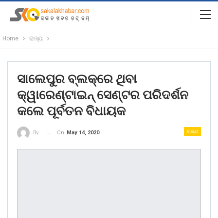
Home
ରାଜ୍ୟ
ସାଲେପୁର ବ୍ଲକ୍ରେ ଥିବା
କ୍ୱାରେଣ୍ଟାଇନ୍ ସେଣ୍ଟର ପରିଦର୍ଶନ
କଲେ ପୂର୍ବତନ ବିଧାୟକ
ରାଜ୍ୟ
On
May 14, 2020
By