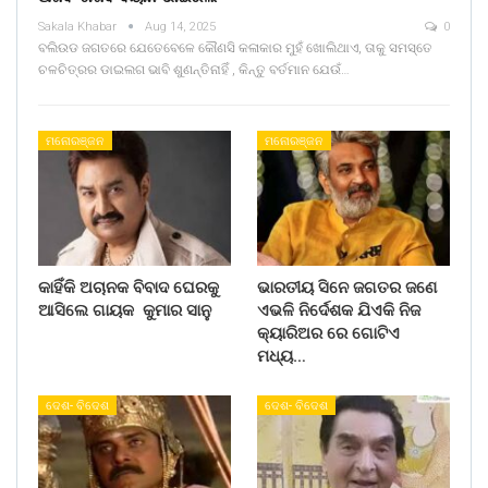
Sakala Khabar
Aug 14, 2025
0
ବଲିଉଡ ଜଗତରେ ଯେତେବେଳେ କୌଣସି କଳାକାର ମୁହଁ ଖୋଲିଥାଏ, ତାକୁ ସମସ୍ତେ
ଚଳଚିତ୍ରର ଡାଇଲଗ ଭାବି ଶୁଣନ୍ତିନାହିଁ , କିନ୍ତୁ ବର୍ତମାନ ଯେଉଁ…
ମନୋରଞ୍ଜନ
ମନୋରଞ୍ଜନ
କାହିଁକି ଅଚାନକ ବିବାଦ ଘେରକୁ
ଭାରତୀୟ ସିନେ ଜଗତର ଜଣେ
ଆସିଲେ ଗାୟକ କୁମାର ସାନୁ
ଏଭଳି ନିର୍ଦେଶକ ଯିଏକି ନିଜ
କ୍ୟାରିଅର ରେ ଗୋଟିଏ
ମଧ୍ୟ…
ଦେଶ- ବିଦେଶ
ଦେଶ- ବିଦେଶ