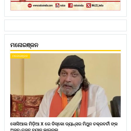
ମନୋରଞ୍ଜନ
ମନୋରଞ୍ଜନ
ସୋସିଆଲ ମିଡ଼ିଆ X ରେ ଡିସ୍କୋ ଡ୍ୟାନ୍ସର ମିଥୁନ ଚକ୍ରବର୍ତୀ ଙ୍କ
ଅଜବ-ଗଜବ ବୟାନ ଭାଇରଲ