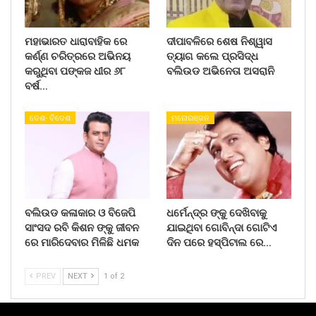
ମହାଭାରତ ଧାରାବାହିକ ରେ
ଦୀପାବଳିରେ ଶେଷ ନିଶ୍ୱାସ
କର୍ଣ୍ଣ ଚରିତ୍ରରେ ଅଭିନୟ
ତ୍ୟାଗ କଲେ ପ୍ରସିଦ୍ଧ
କରୁଥିବା ପଙ୍କଜ ଧୀର ୬୮
ବଲିଉଡ ଅଭିନେତା ଅସରାନି
ବର୍ଷ…
ଦେଶ- ବିଦେଶ
ମନୋରଞ୍ଜନ
ବଲିଉଡ କଳାକାର ଓ ବିଜେପି
ଧର୍ମେନ୍ଦ୍ର ଙ୍କୁ ଦେଖିବାକୁ
ସାଂସଦ ରବି କିଶନ ଙ୍କୁ ଜୀବନ
ଯାଇଥିବା ଗୋବିନ୍ଦା ଗୋଟିଏ
ରେ ମାରିଦେବାର ମିଳିଛି ଧମକ
ଦିନ ପରେ ହସ୍ପିଟାଲ ରେ…
PREV
NEXT
1 of 2