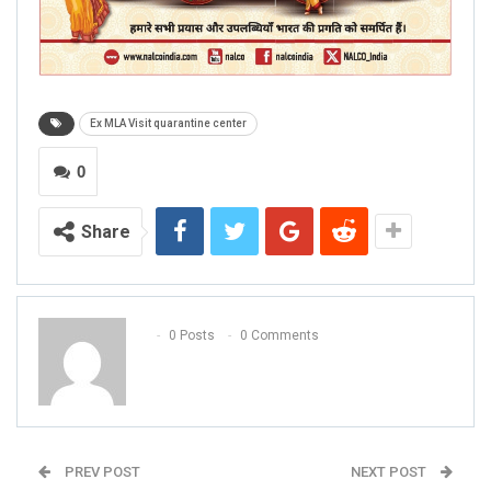
Ex MLA Visit quarantine center
0
Share
0 Posts
0 Comments
PREV POST
NEXT POST