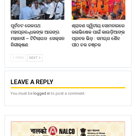
ପୂର୍ବତଟ ରେଳପଥ
ଶ୍ରାବଣ ଦ୍ୱିତୀୟ ସୋମବାରରେ
ମହାପ୍ରବନ୍ଧକଙ୍କ ଆରଙ୍ଗ
ଜଳାଭିଷେକ ପାଇଁ କାଉଡ଼ିଆଙ୍କ
ମହାନଦୀ – ଟିଟିଲାଗଡ ସେକ୍ସନ
ପ୍ରବଳ ଭିଡ଼ : ସମଗ୍ର ଶୈବ
ନିରୀକ୍ଷଣ
ପୀଠ ଚଳ ଚଞ୍ଚଳ
PREV
NEXT
LEAVE A REPLY
You must be
logged in
to post a comment.