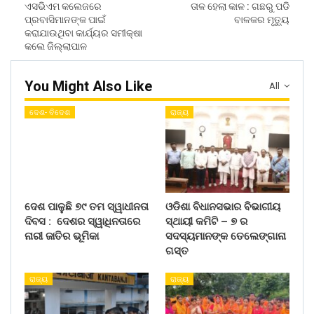
ଏସଭିଏମ କଲେଜରେ
ତାଳ ହେଲା କାଳ : ଗଛରୁ ପଡି
ପ୍ରବାସିମାନଙ୍କ ପାଇଁ
ବାଳକର ମୃତ୍ୟୁ
କରାଯାଉଥିବା କାର୍ଯ୍ୟର ସମୀକ୍ଷା
କଲେ ଜିଲ୍ଲାପାଳ
You Might Also Like
All
ଦେଶ- ବିଦେଶ
ରାଜ୍ୟ
ଦେଶ ପାଳୁଛି ୭୯ ତମ ସ୍ୱାଧୀନତା
ଓଡିଶା ବିଧାନସଭାର ବିଭାଗୀୟ
ଦିବସ : ଦେଶର ସ୍ୱାଧିନତାରେ
ସ୍ଥାୟୀ କମିଟି – ୭ ର
ନାରୀ ଜାତିର ଭୂମିକା
ସଦସ୍ୟମାନଙ୍କ ତେଲେଙ୍ଗାନା
ଗସ୍ତ
ରାଜ୍ୟ
ରାଜ୍ୟ