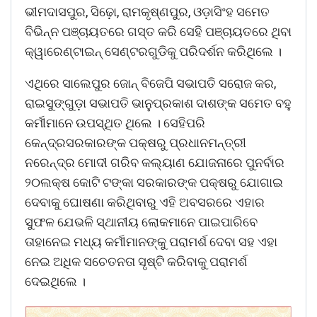
ଭୀମଦାସପୁର, ସିଢ଼ୋ, ରାମକୃଷ୍ଣପୁର, ଓଡ଼ାସିଂହ ସମେତ
ବିଭିନ୍ନ ପଞ୍ଚାୟତରେ ଗସ୍ତ କରି ସେହି ପଞ୍ଚାୟତରେ ଥିବା
କ୍ୱାରେଣ୍ଟାଇନ୍ ସେଣ୍ଟରଗୁଡିକୁ ପରିଦର୍ଶନ କରିଥିଲେ ।
ଏଥିରେ ସାଲେପୁର ଜୋନ୍ ବିଜେପି ସଭାପତି ସରୋଜ କର,
ରାଇସୁଙ୍ଗୁଡ଼ା ସଭାପତି ଭାନୁପ୍ରକାଶ ଦାଶଙ୍କ ସମେତ ବହୁ
କର୍ମୀମାନେ ଉପସ୍ଥିତ ଥିଲେ । ସେହିପରି
କେନ୍ଦ୍ରସରକାରଙ୍କ ପକ୍ଷରୁ ପ୍ରଧାନମନ୍ତ୍ରୀ
ନରେନ୍ଦ୍ର ମୋଦୀ ଗରିବ କଲ୍ୟାଣ ଯୋଜନାରେ ପୁନର୍ବାର
୨୦ଲକ୍ଷ କୋଟି ଟଙ୍କା ସରକାରଙ୍କ ପକ୍ଷରୁ ଯୋଗାଇ
ଦେବାକୁ ଘୋଷଣା କରିଥିବାରୁ ଏହି ଅବସରରେ ଏହାର
ସୁଫଳ ଯେଭଳି ସ୍ଥାନୀୟ ଲୋକମାନେ ପାଇପାରିବେ
ତାହାନେଇ ମଧ୍ୟ କର୍ମୀମାନଙ୍କୁ ପରାମର୍ଶ ଦେବା ସହ ଏହା
ନେଇ ଅଧିକ ସଚେତନତା ସୃଷ୍ଟି କରିବାକୁ ପରାମର୍ଶ
ଦେଇଥିଲେ ।