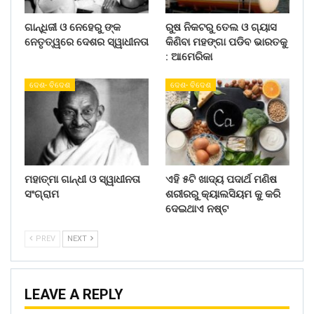
ଗାନ୍ଧିଜୀ ଓ ନେହେରୁ ଙ୍କ
ରୁଷ ନିକଟରୁ ତେଲ ଓ ଗ୍ୟାସ
ନେତୃତ୍ୱରେ ଦେଶର ସ୍ୱାଧୀନତା
କିଣିବା ମହଙ୍ଗା ପଡିବ ଭାରତକୁ
: ଆମେରିକା
ଦେଶ- ବିଦେଶ
ଦେଶ- ବିଦେଶ
ମହାତ୍ମା ଗାନ୍ଧୀ ଓ ସ୍ୱାଧୀନତା
ଏହି ୫ଟି ଖାଦ୍ୟ ପଦାର୍ଥ ମଣିଷ
ସଂଗ୍ରାମ
ଶରୀରରୁ କ୍ୟାଲସିୟମ କୁ କରି
ଦେଇଥାଏ ନଷ୍ଟ
PREV
NEXT
LEAVE A REPLY