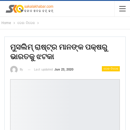
Home
ଦେଶ- ବିଦେଶ
ମୁସଲିମ୍ ରାଷ୍ଟ୍ର ମାନଙ୍କ ପକ୍ଷରୁ
ଭାରତକୁ ଝଟକା
ଦେଶ- ବିଦେଶ
Last updated
Jun 23, 2020
By