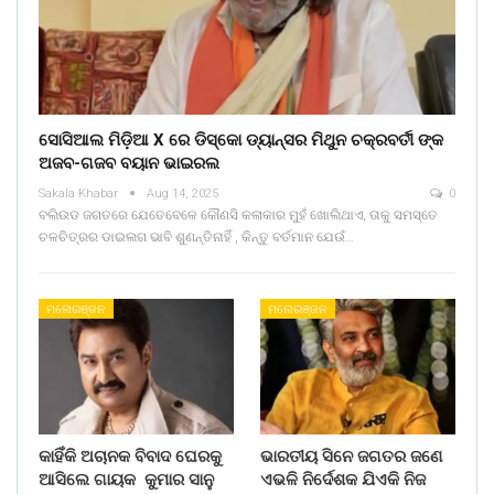
ସୋସିଆଲ ମିଡ଼ିଆ X ରେ ଡିସ୍କୋ ଡ୍ୟାନ୍ସର ମିଥୁନ ଚକ୍ରବର୍ତୀ ଙ୍କ
ଅଜବ-ଗଜବ ବୟାନ ଭାଇରଲ
Sakala Khabar
Aug 14, 2025
0
ବଲିଉଡ ଜଗତରେ ଯେତେବେଳେ କୌଣସି କଳାକାର ମୁହଁ ଖୋଲିଥାଏ, ତାକୁ ସମସ୍ତେ
ଚଳଚିତ୍ରର ଡାଇଲଗ ଭାବି ଶୁଣନ୍ତିନାହିଁ , କିନ୍ତୁ ବର୍ତମାନ ଯେଉଁ…
ମନୋରଞ୍ଜନ
ମନୋରଞ୍ଜନ
କାହିଁକି ଅଚାନକ ବିବାଦ ଘେରକୁ
ଭାରତୀୟ ସିନେ ଜଗତର ଜଣେ
ଆସିଲେ ଗାୟକ କୁମାର ସାନୁ
ଏଭଳି ନିର୍ଦେଶକ ଯିଏକି ନିଜ