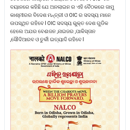
ବୟାନରେ କହିଛି ଯେ ଅନଲାଇନ ର ଏହି ବୈଠକରେ ଜାମୁ
କାଶ୍ମୀରର ବିଦେଶ ମନ୍ତ୍ରୀ ଓ OIC ର ସଦସ୍ୟ ମାନେ
ଉପସ୍ଥିତ ରହିବେ l OIC ସଦସ୍ୟ ଭୁକ୍ତ ଦେଶ ଗୁଡିକ
ହେଲେ ଅଯର ବେଈଜନ ,ନାଇଜର ,ପାକିସ୍ତାନ
,ସୌଦିଆରବ ଓ ତୁର୍କୀ ଇତ୍ୟାଦି ରହିବେ l