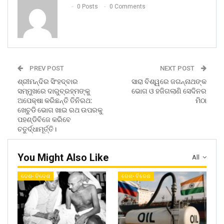
0 Posts
0 Comments
PREV POST
NEXT POST
ଶ୍ରୀମନ୍ଦିର ସିଂହଦ୍ବାର
ସାରା ବିଶ୍ୱରେ ଜଗନ୍ନାଥଙ୍କ
ସମ୍ମୁଖରେ ଦାରୁବ୍ରହ୍ମଙ୍କୁ
ଭୋଗ ଓ ହଜିଗଲାଣି ସେଦିନର
ଅପେକ୍ଷା କରିଛନ୍ତି ତିନିରଥ:
ମିଠା
ଖେଚୁଡି ଭୋଗ ଖାଇ ରଥ ଉପରକୁ
ପହଣ୍ଡିବିଜେ କରିବେ
ଚତୁର୍ଦ୍ଧାମୂର୍ତ୍ତି।
You Might Also Like
All
ଦେଶ- ବିଦେଶ
ଦେଶ- ବିଦେଶ