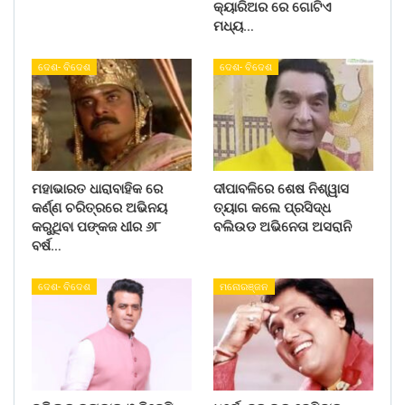
କ୍ୟାରିଅର ରେ ଗୋଟିଏ
ମଧ୍ୟ…
ଦେଶ- ବିଦେଶ
ଦେଶ- ବିଦେଶ
ମହାଭାରତ ଧାରାବାହିକ ରେ
ଦୀପାବଳିରେ ଶେଷ ନିଶ୍ୱାସ
କର୍ଣ୍ଣ ଚରିତ୍ରରେ ଅଭିନୟ
ତ୍ୟାଗ କଲେ ପ୍ରସିଦ୍ଧ
କରୁଥିବା ପଙ୍କଜ ଧୀର ୬୮
ବଲିଉଡ ଅଭିନେତା ଅସରାନି
ବର୍ଷ…
ଦେଶ- ବିଦେଶ
ମନୋରଞ୍ଜନ