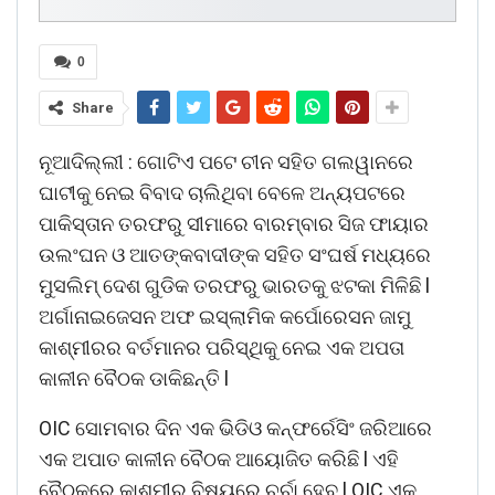
0
Share
ନୂଆଦିଲ୍ଲୀ : ଗୋଟିଏ ପଟେ ଚୀନ ସହିତ ଗଲୱାନରେ
ଘାଟୀକୁ ନେଇ ବିବାଦ ଚାଲିଥିବା ବେଳେ ଅନ୍ୟପଟରେ
ପାକିସ୍ତାନ ତରଫରୁ ସୀମାରେ ବାରମ୍ବାର ସିଜ ଫାୟାର
ଉଲଂଘନ ଓ ଆତଙ୍କବାଦୀଙ୍କ ସହିତ ସଂଘର୍ଷ ମଧ୍ୟରେ
ମୁସଲିମ୍ ଦେଶ ଗୁଡିକ ତରଫରୁ ଭାରତକୁ ଝଟକା ମିଳିଛି l
ଅର୍ଗାନାଇଜେସନ ଅଫ ଇସ୍ଲାମିକ କର୍ପୋରେସନ ଜାମୁ
କାଶ୍ମୀରର ବର୍ତମାନର ପରିସ୍ଥିକୁ ନେଇ ଏକ ଅପତା
କାଳୀନ ବୈଠକ ଡାକିଛନ୍ତି l
OIC ସୋମବାର ଦିନ ଏକ ଭିଡିଓ କନ୍ଫର୍ରେସିଂ ଜରିଆରେ
ଏକ ଅପାତ କାଳୀନ ବୈଠକ ଆୟୋଜିତ କରିଛି l ଏହି
ବୈଠକରେ କାଶ୍ମୀର ବିଷୟରେ ଚର୍ଚା ହେବ l OIC ଏକ