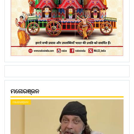
ମନୋରଞ୍ଜନ
ମନୋରଞ୍ଜନ