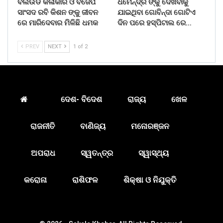
ବଲିଉଡ କଳାକାର ଓ ବିଜେପି
ଧର୍ମେନ୍ଦ୍ର ଙ୍କୁ ଦେଖିବାକୁ
ସାଂସଦ ରବି କିଶନ ଙ୍କୁ ଜୀବନ
ଯାଇଥିବା ଗୋବିନ୍ଦା ଗୋଟିଏ
ରେ ମାରିଦେବାର ମିଳିଛି ଧମକ
ଦିନ ପରେ ହସ୍ପିଟାଲ ରେ…
PREV
NEXT
1 of 2
ଦେଶ- ବିଦେଶ
ରାଜ୍ୟ
ଖେଳ
ରାଜନୀତି
ବାଣିଜ୍ୟ
ମନୋରଞ୍ଜନ
ଅପରାଧ
ସ୍ୱତନ୍ତ୍ର
ସ୍ୱାସ୍ଥ୍ୟ
କରୋନା
ରାଶିଫଳ
ଶିକ୍ଷା ଓ ନିଯୁକ୍ତି